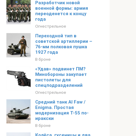
Разработчик новой
военной формы: армия
переоденется к концу
года
Огнестрельное
Переходной тип в
советской артиллерии –
76-мм полковая пушка
1927 года
В броне
«Удав» подвинет ПМ?
Минобороны закупает
пистолеты для
спецподразделений
Огнестрельное
Средний танк Al Faw /
Enigma. Простая
модернизация Т-55 по-
иракски
В броне
Колёса, гусеницы и два