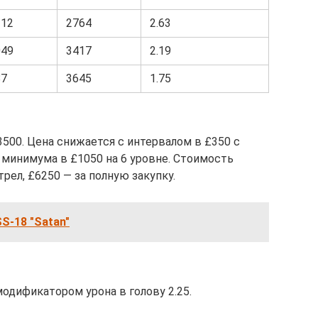
312
2764
2.63
049
3417
2.19
87
3645
1.75
500. Цена снижается с интервалом в £350 с
минимума в £1050 на 6 уровне. Стоимость
рел, £6250 — за полную закупку.
S-18 "Satan"
одификатором урона в голову 2.25.