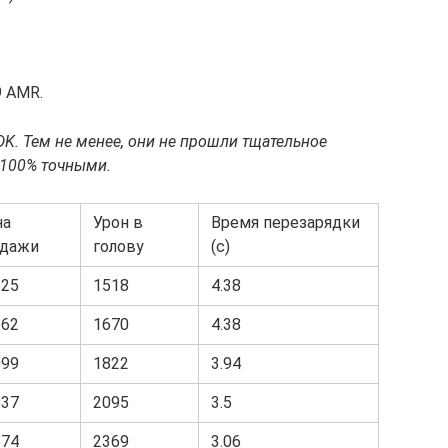
9 AMR.
DK. Тем не менее, они не прошли тщательное
ь 100% точными.
на
Урон в
Время перезарядки
одажи
голову
(с)
625
1518
4.38
362
1670
4.38
099
1822
3.94
837
2095
3.5
574
2369
3.06