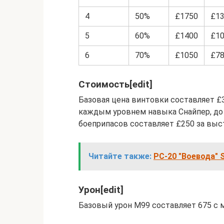
4
50%
£1750
£1
5
60%
£1400
£1
6
70%
£1050
£7
Стоимость[edit]
Базовая цена винтовки составляет £3
каждым уровнем навыка Снайпер, до 
боеприпасов составляет £250 за выст
Читайте также:
РС-20 "Воевода" S
Урон[edit]
Базовый урон M99 составляет 675 с м