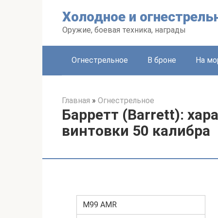
Перейти
Холодное и огнестрель
к
контенту
Оружие, боевая техника, награды
Огнестрельное
В броне
На мо
Главная
»
Огнестрельное
Барретт (Barrett): ха
винтовки 50 калибра
M99 AMR