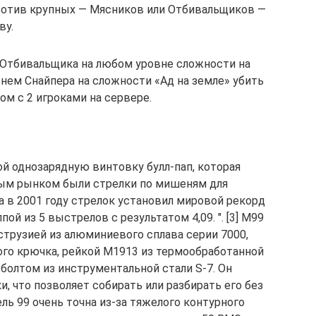
против крупных — Мясников или Отбивальщиков —
ву.
 Отбивальщика на любом уровне сложности на
овнем Снайпера на сложности «Ад на земле» убить
м с 2 игроками на сервере.
ой однозарядную винтовку булл-пап, которая
ным рынком были стрелки по мишеням для
а в 2001 году стрелок установил мировой рекорд
ой из 5 выстрелов с результатом 4,09. ″. [3] M99
струзией из алюминиевого сплава серии 7000,
го крючка, рейкой M1913 из термообработанной
 болтом из инструментальной стали S-7. Он
, что позволяет собирать или разбирать его без
ль 99 очень точна из-за тяжелого контурного