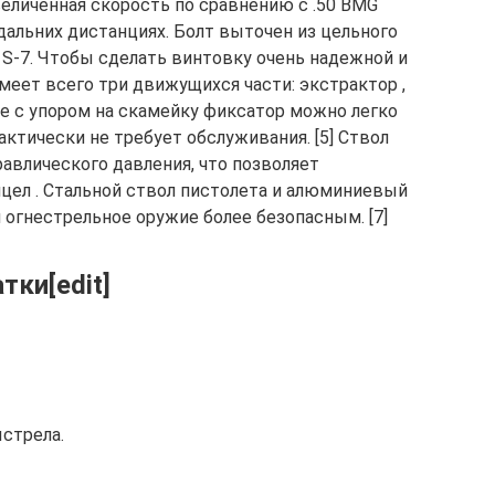
увеличенная скорость по сравнению с .50 BMG
альних дистанциях. Болт выточен из цельного
 S-7. Чтобы сделать винтовку очень надежной и
меет всего три движущихся части: экстрактор ,
ке с упором на скамейку фиксатор можно легко
ктически не требует обслуживания. [5] Ствол
равлического давления, что позволяет
ицел . Стальной ствол пистолета и алюминиевый
огнестрельное оружие более безопасным. [7]
ки[edit]
стрела.