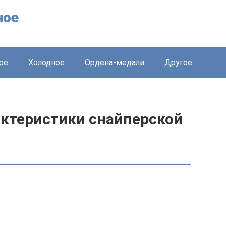
ное
ре
Холодное
Ордена-медали
Другое
рактеристики снайперской