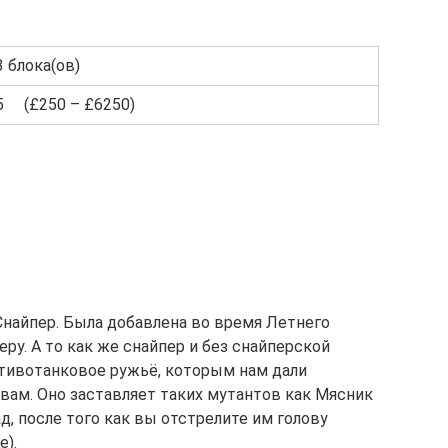
3 блока(ов)
5 (£250 – £6250)
Снайпер. Была добавлена во время Летнего
еру. А то как же снайпер и без снайперской
отивотанковое ружьё, которым нам дали
вам. Оно заставляет таких мутантов как Мясник
д, после того как вы отстрелите им голову
).