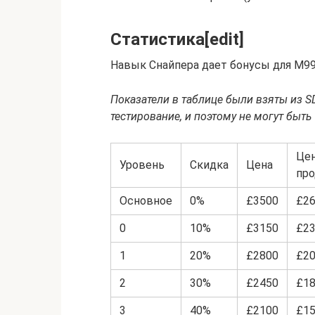
Статистика[edit]
Навык Снайпера дает бонусы для M9
Показатели в таблице были взяты из S
тестирование, и поэтому не могут быт
Це
Уровень
Скидка
Цена
пр
Основное
0%
£3500
£2
0
10%
£3150
£2
1
20%
£2800
£2
2
30%
£2450
£1
3
40%
£2100
£1