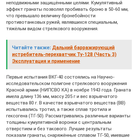
неподвижными защищёнными целями. Кумулятивный
эффект гранаты позволял пробивать броню в 50-60 мм,
что превышало величину бронебойности
противотанковых ружей, являвшихся специальным,
тяжёлым видом стрелкового вооружения.
Читайте также:
Дальний барражирующий
истребитель-перехватчик Ту-128 (Часть 3)
Эксплуатация и применение
Первые испытания ВКГ-40 состоялись на Научно-
исследовательском полигоне стрелкового вооружения
Красной армии (НИПСВО КА) в ноябре 1943 года. Граната
имела длину 136 мм, массу 205 г и вес взрывчатого
вещества 80 г. В качестве взрывчатого вещества (ВВ)
испытывались тротил, а также сплав тротила и
гексогена (ТГ-50). Рассматривались различные варианты
толщины кумулятивной воронки с центральным
отверстием и без такового. Лучшие результаты
показали гранаты, снаряжённые сплавом ТГ-50, имевшие