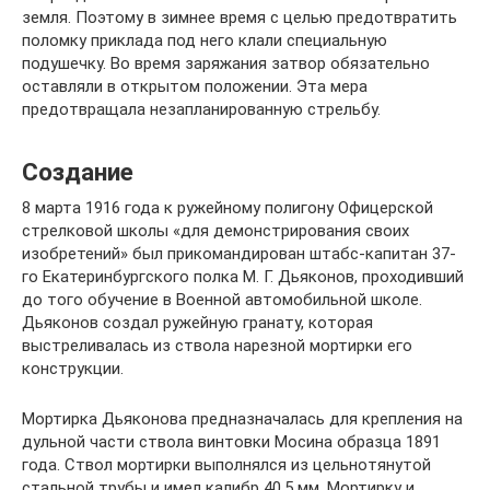
земля. Поэтому в зимнее время с целью предотвратить
поломку приклада под него клали специальную
подушечку. Во время заряжания затвор обязательно
оставляли в открытом положении. Эта мера
предотвращала незапланированную стрельбу.
Создание
8 марта 1916 года к ружейному полигону Офицерской
стрелковой школы «для демонстрирования своих
изобретений» был прикомандирован штабс-капитан 37-
го Екатеринбургского полка М. Г. Дьяконов, проходивший
до того обучение в Военной автомобильной школе.
Дьяконов создал ружейную гранату, которая
выстреливалась из ствола нарезной мортирки его
конструкции.
Мортирка Дьяконова предназначалась для крепления на
дульной части ствола винтовки Мосина образца 1891
года. Ствол мортирки выполнялся из цельнотянутой
стальной трубы и имел калибр 40,5 мм. Мортирку и