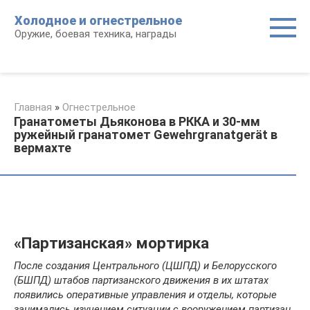
Перейти
Холодное и огнестрельное
к
Оружие, боевая техника, награды
контенту
Главная
»
Огнестрельное
Гранатометы Дьяконова в РККА и 30-мм
ружейный гранатомет Gewehrgranatgerät в
вермахте
«Партизанская» мортирка
После создания Центрального (ЦШПД) и Белорусского
(БШПД) штабов партизанского движения в их штатах
появились оперативные управления и отделы, которые
занимались изучением ситуации с вооружением партизан