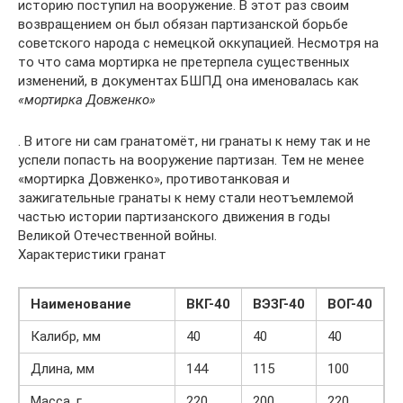
историю поступил на вооружение. В этот раз своим
возвращением он был обязан партизанской борьбе
советского народа с немецкой оккупацией. Несмотря на
то что сама мортирка не претерпела существенных
изменений, в документах БШПД она именовалась как
«мортирка Довженко»
. В итоге ни сам гранатомёт, ни гранаты к нему так и не
успели попасть на вооружение партизан. Тем не менее
«мортирка Довженко», противотанковая и
зажигательные гранаты к нему стали неотъемлемой
частью истории партизанского движения в годы
Великой Отечественной войны.
Характеристики гранат
Наименование
ВКГ-40
ВЭЗГ-40
ВОГ-40
Калибр, мм
40
40
40
Длина, мм
144
115
100
Масса, г
220
200
220