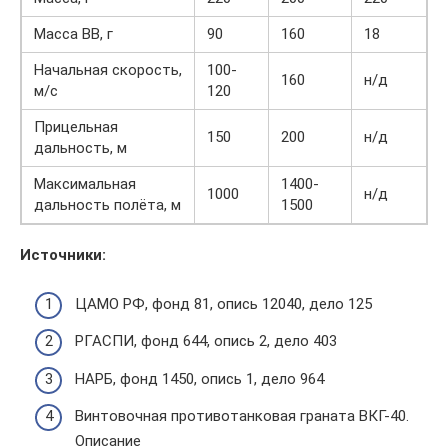
Масса ВВ, г
90
160
18
Начальная скорость,
100-
160
н/д
м/с
120
Прицельная
150
200
н/д
дальность, м
Максимальная
1400-
1000
н/д
дальность полёта, м
1500
Источники:
ЦАМО РФ, фонд 81, опись 12040, дело 125
РГАСПИ, фонд 644, опись 2, дело 403
НАРБ, фонд 1450, опись 1, дело 964
Винтовочная противотанковая граната ВКГ-40.
Описание