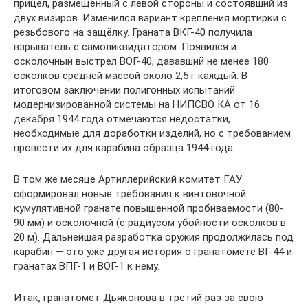
прицел, размещённый с левой стороны и состоявший из
двух визиров. Изменился вариант крепления мортирки с
резьбового на защёлку. Граната ВКГ-40 получила
взрыватель с самоликвидатором. Появился и
осколочный выстрел ВОГ-40, дававший не менее 180
осколков средней массой около 2,5 г каждый. В
итоговом заключении полигонных испытаний
модернизированной системы на НИПСВО КА от 16
декабря 1944 года отмечаются недостатки,
необходимые для доработки изделий, но с требованием
провести их для карабина образца 1944 года.
В том же месяце Артиллерийский комитет ГАУ
сформировал новые требования к винтовочной
кумулятивной гранате повышенной пробиваемости (80-
90 мм) и осколочной (с радиусом убойности осколков в
20 м). Дальнейшая разработка оружия продолжилась под
карабин — это уже другая история о гранатомёте ВГ-44 и
гранатах ВПГ-1 и ВОГ-1 к нему.
Итак, гранатомёт Дьяконова в третий раз за свою