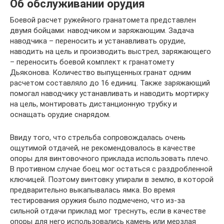
Об обслуживании орудия
Боевой расчет ружейного гранатомета представлен
двумя бойцами: наводчиком и заряжающим. Задача
наводчика – переносить и устанавливать орудие,
наводить на цель и производить выстрел, заряжающего
– переносить боевой комплект к гранатомету
Дьяконова. Количество выпущенных гранат одним
расчетом составляло до 16 единиц. Также заряжающий
помогал наводчику устанавливать и наводить мортирку
на цель, монтировать дистанционную трубку и
оснащать орудие снарядом.
Ввиду того, что стрельба сопровождалась очень
ощутимой отдачей, не рекомендовалось в качестве
опоры для винтовочного приклада использовать плечо.
В противном случае боец мог остаться с раздробленной
ключицей. Поэтому винтовку упирали в землю, в которой
предварительно выкапывалась ямка. Во время
тестирования оружия было подмечено, что из-за
сильной отдачи приклад мог треснуть, если в качестве
опоры для него использовались камень или мерзлая