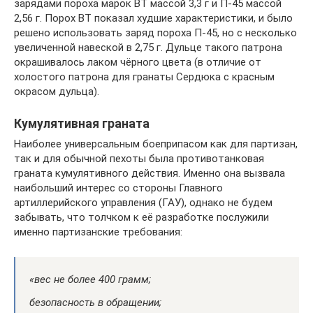
зарядами пороха марок ВТ массой 3,3 г и П-45 массой
2,56 г. Порох ВТ показал худшие характеристики, и было
решено использовать заряд пороха П-45, но с несколько
увеличенной навеской в 2,75 г. Дульце такого патрона
окрашивалось лаком чёрного цвета (в отличие от
холостого патрона для гранаты Сердюка с красным
окрасом дульца).
Кумулятивная граната
Наиболее универсальным боеприпасом как для партизан,
так и для обычной пехоты была противотанковая
граната кумулятивного действия. Именно она вызвала
наибольший интерес со стороны Главного
артиллерийского управления (ГАУ), однако не будем
забывать, что толчком к её разработке послужили
именно партизанские требования:
«вес не более 400 грамм;
безопасность в обращении;