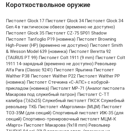
Короткоствольное оружие
Пистолет Glock 17 Пистолет Glock 34 Пистолет Glock 34
Gen.4 в тактическом обвесе (временно не доступно)
Пистолет Glock 35 Пистолет CZ-75 SP01 Shadow
Пистолет Tanfoglio P19 (новинка) Пистолет Browning
High-Power (HP) (временно не доступно) Пистолет Smith
& Wesson Model 639 (новинка) Пистолет Beretta 92
(TAURUS PT 99) Пистолет Colt 1911 (9 mm) Пистолет Colt
1911 14-зарядный (временно не доступно) Револьвер
Alfa Para (Classic 9241) Пистолет Ярыгина Пистолет
Walther P.38 Пистолет Walther P22 Пистолет Walther PP
(новинка) Пистолет Стечкина «С-АПС» с кобурой-
прикладом (новинка) Пистолет МР-71 (Аналог пистолета
Макарова под служебный патрон) Пистолет С-ТТ
калибра (7,62х25) Служебный пистолет ПКСК Служебный
револьвер ТКБ Пистолет «Марголина» (МЦМ) Пистолет
ТОЗ-35М (для секций) Спортивный пистолет ИЖ-35 (для
секций) Спортивно-тренировочный пистолет МЦМ-К
«Марго» Пистолет Макарова (9х18 mm) Револьвер