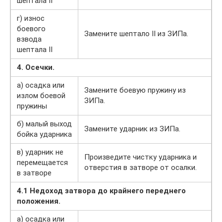
шептала II
г) износ
боевого
Замените шептало II из ЗИПа.
взвода
шептала II
4. Осечки.
а) осадка или
Замените боевую пружину из
излом боевой
ЗИПа.
пружины
б) малый выход
Замените ударник из ЗИПа.
бойка ударника
в) ударник не
Произведите чистку ударника и
перемещается
отверстия в затворе от осалки.
в затворе
4.1 Недоход затвора до крайнего переднего
положения.
а) осадка или