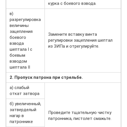
курка с боевого взвода.
в)
разрегулировка
величины
зацепления
Замените вставку винта
боевого
регулировки зацепления шептал
взвода
из ЗИПа и отрегулируйте.
шептала I с
боевым
взводом
шептала II
2. Пропуск патрона при стрельбе.
а) слабый
откат затвора
б) увеличенный,
затверделый
Проведите тщательную чистку
нагар в
патронника, пистолет смажьте.
патроннике