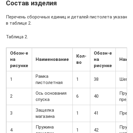
Состав изделия
Перечень сборочных единиц и деталей пистолета указан
в таблице 2.
Таблица 2.
Обозн-е
Обозн-е
Кол-
на
Наименование
на
Наим
во
рисунке
рисунке
Рамка
1
1
38
Шепта
пистолетная
Ось основания
Пружи
2
6
40
спуска
предо
Защелка
3
1
41
Предо
магазина
Пружина
Пружи
4
1
42