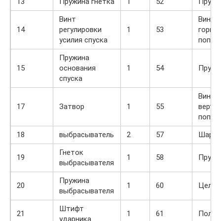
13
Пружина гнетка
1
52
Пружи
Винт
Винт
14
регулировки
1
53
гориз
усилия спуска
попра
Пружина
15
основания
1
54
Пружи
спуска
Винт
17
Затвор
1
55
верти
попра
18
выбрасыватель
2
57
Шарик
Гнеток
19
1
58
Пружи
выбрасывателя
Пружина
20
1
60
Целик
выбрасывателя
Штифт
21
1
61
Ползу
ударника