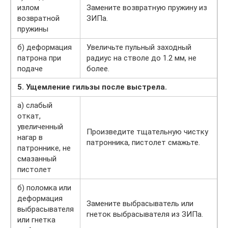
излом
Замените возвратную пружину из
возвратной
ЗИПа.
пружины
б) деформация
Увеличьте пульный заходный
патрона при
радиус на стволе до 1.2 мм, не
подаче
более.
5. Ущемление гильзы после выстрела.
а) слабый
откат,
увеличенный
Произведите тщательную чистку
нагар в
патронника, пистолет смажьте.
патроннике, не
смазанный
пистолет
б) поломка или
деформация
Замените выбрасыватель или
выбрасывателя
гнеток выбрасывателя из ЗИПа.
или гнетка