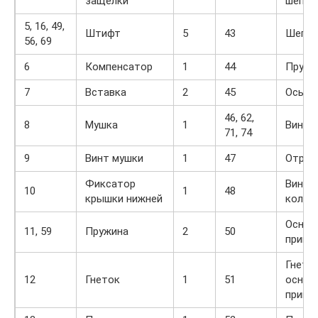
защелки
шептал
5, 16, 49,
Штифт
5
43
Шептал
56, 69
6
Компенсатор
1
44
Пружи
7
Вставка
2
45
Ось
46, 62,
8
Мушка
1
Винт
71, 74
9
Винт мушки
1
47
Отраж
Фиксатор
Винт 
10
1
48
крышки нижней
колод
Основ
11, 59
Пружина
2
50
прице
Гнето
12
Гнеток
1
51
основ
прице