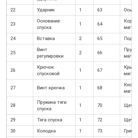
22
Ударник
1
63
Ось п
Основание
Корпу
23
1
64
спуска
магаз
24
Вставка
2
65
Подав
Винт
Пружи
25
2
66
регулировки
магаз
Крючок
Крыш
26
1
67
спусковой
магаз
Кнопк
27
Винт крючка
1
68
магаз
Пружина тяги
28
1
70
Щечка
спуска
29
Тяга спуска
1
72
Щечка
30
Колодка
1
73
Грибо