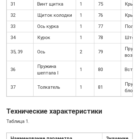
31
Винт щитка
1
75
Крышк
32
Щиток колодки
1
76
Крышк
33
Ось курка
1
77
Ползу
34
Курок
1
78
Шток
Пружи
35, 39
Ось
2
79
возвр
Пружина
36
1
80
Встав
шептала I
Пружи
37
Толкатель
1
81
блоки
Технические характеристики
Таблица 1.
Наименование параметра
Значение