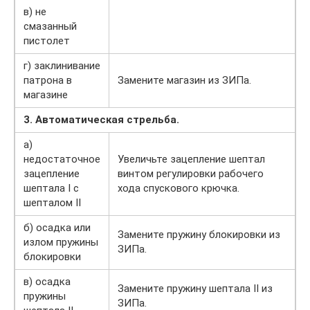
в) не
смазанный
пистолет
г) заклинивание
патрона в
Замените магазин из ЗИПа.
магазине
3. Автоматическая стрельба.
а)
недостаточное
Увеличьте зацепление шептал
зацепление
винтом регулировки рабочего
шептала I с
хода спускового крючка.
шепталом II
б) осадка или
Замените пружину блокировки из
излом пружины
ЗИПа.
блокировки
в) осадка
Замените пружину шептала II из
пружины
ЗИПа.