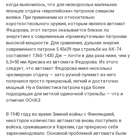
когда выяснилось, что для низкорослых маленьких
японцев отдача «европейских» патронов слишком
велика. При применении из относительно
короткоствольного оружия, которым являлся автомат
Федорова, этот патрон оказывается близок по
энергетике к современным «промежуточным» патронам
высокой мощности. Для сравнения, дульная энергия
современного патрона 5.45х39 при стрельбе из АК-74
составляет 1360-1430 Дж — почти в два раза ниже, чем у
6,5×50 мм Арисака из автомата Федорова. Из этого
следует, что автомат Федорова имел несколько
чрезмерную отдачу — зато ручной пулемет из него
получался просто прекрасный, легкий и достаточно
мощный. Ну и баллистика патрона куда более
подходящая для меткой одиночной стрельбы — что и
отмечал ОСНАЗ.
В 1940 году, во время Зимней войны с Финляндией,
некоторое количество автоматов вновь поступило в
войска, сражавшиеся в Карелии, где прекрасно себя
зарекомендовало. Основной проблемой автомата были