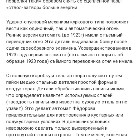
позволяя таким образом снять со сцеплённой пары
«ствол-затвор» больше энергии.
Ударно-спусковой механизм куркового типа позволяет
вести как одиночный, так и автоматический огонь.
Ранние версии автомата (до 1923г) имели отъёмный
переводчик огня. Эта деталь выдавалась бойцу после
сдачи своеобразного экзамена. Усовершенствованная в
1923 году версия автомата (есть смысл говорить об
образце 1923 года) съёмного переводчика огня не имела.
Ствольную коробку и тело затвора получают путём
пайки медью стальных деталей простой формы в
кондукторах. Детали обрабатывались напильниками,
что определяет квалитет используемых сталей
(твердость напильника известна, суровую сталь он не
уязвит). Это делает автомат Фёдорова
привлекательным для изготовления в кустарных или
полукустарных условиях. В домашних условиях
невозможно сделать только высверленный и
протянутый ствол и патроны… Тем не менее, конечная