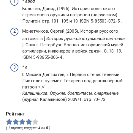
^
a
b
c
d
Болотин, Давид (1995). История советского
стрелкового оружия и патронов (на русском).
Полигон. стр. 101–105 и 19. ISBN 5-85503-072-5 .
Монетчиков, Сергей (2005). История русского
автомата [
История русской штурмовой винтовки
]. Санкт-Петербург: Военно-исторический музей
артиллерии, инженеров и войск связи . С. 18–19.
ISBN 5-98655-006-4 .
^
a
b Михаил Дегтиатёв, » Первый отечественный.
Пистолет-пулемёт Токарева под револьверный
патрон » //
Калашников. Оружие, боеприпасы, снаряжение
(журнал Калашников) 2009/1, стр. 70–73.
Рейтинг
(
1
оценка, среднее
4
из
5
)