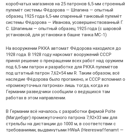
коробчатых магазинов на 25 патронов 6,5-мм строенный
пулемёт системы Фёдорова — Шпагина — опытный
образец 1925 года 6,5-мм спаренный танковый пулемёт
системы Фёдорова — Иванова, усовершенствованный Г.
С. Шпагиным — опытный образец 1925 года (с шаровой
установкой, для установки в башне танка МС-1)
На вооружении РККА автомат Фёдорова находился до
1928 года. В 1928 году наркомат вооружений СССР
принял решение о прекращении всех работ над оружием
под 6,5-мм патрон и разработке для РККА пулемётов
под штатный патрон 7,62×54 мм R. Таким образом, всё
наследие Фёдорова было прогажено, и СССР вспомнил о
«промежуточных патронах» лишь тогда, когда из
Германии разведчики сообщили о ведущихся там
работах в этом направлении.
В Германии всё началось с разработки фирмой Polte
(Магдебург) промежуточного патрона 7,92×33 мм для
стрельбы на дистанции до 1000 м, в соответствии с
требованиями, выдвинутыми HWaA (Heereswaffenamt —