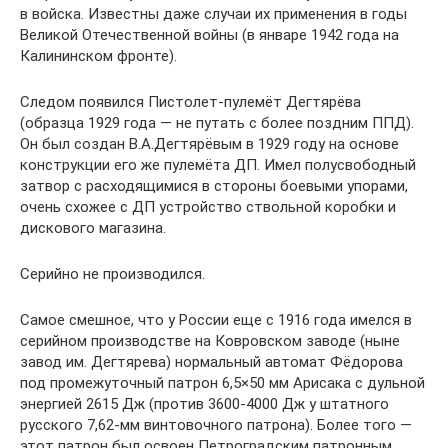
в войска. Известны даже случаи их применения в годы
Великой Отечественной войны (в январе 1942 года на
Калининском фронте).
Следом появился Пистолет-пулемёт Дегтярёва
(образца 1929 года — не путать с более поздним ППД).
Он был создан В.А.Дегтярёвым в 1929 году на основе
конструкции его же пулемёта ДП. Имел полусвободный
затвор с расходящимися в стороны боевыми упорами,
очень схожее с ДП устройство ствольной коробки и
дискового магазина.
Серийно не производился.
Самое смешное, что у России еще с 1916 года имелся в
серийном производстве на Ковровском заводе (ныне
завод им. Дегтярева) нормальный автомат Фёдорова
под промежуточный патрон 6,5×50 мм Арисака с дульной
энергией 2615 Дж (против 3600-4000 Дж у штатного
русского 7,62-мм винтовочного патрона). Более того —
этот патрон был освоен Петроградским патронным