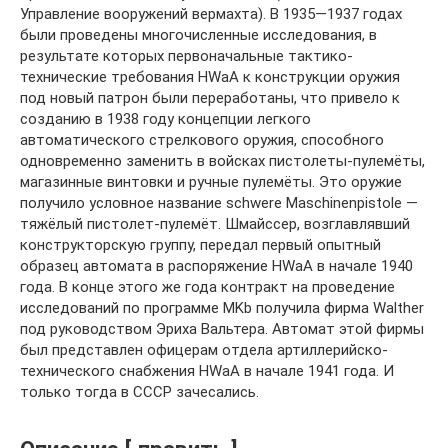
Управление вооружений вермахта). В 1935—1937 годах
были проведены многочисленные исследования, в
результате которых первоначальные тактико-
технические требования HWaA к конструкции оружия
под новый патрон были переработаны, что привело к
созданию в 1938 году концепции легкого
автоматического стрелкового оружия, способного
одновременно заменить в войсках пистолеты-пулемёты,
магазинные винтовки и ручные пулемёты. Это оружие
получило условное название schwere Maschinenpistole —
тяжёлый пистолет-пулемёт. Шмайссер, возглавлявший
конструкторскую группу, передал первый опытный
образец автомата в распоряжение HWaA в начале 1940
года. В конце этого же года контракт на проведение
исследований по программе MKb получила фирма Walther
под руководством Эриха Вальтера. Автомат этой фирмы
был представлен офицерам отдела артиллерийско-
технического снабжения HWaA в начале 1941 года. И
только тогда в СССР зачесались.