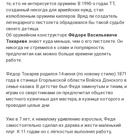
те, кто не интересуется оружием. В 1990-х годах ТТ,
созданный некогда для армейских нужд, стал
излюбленным оружием киллеров. Вряд ли создатель
легендарного пистолета обрадовался бы такой судьбе
своего детища.
Об оружейном конструкторе
Фёдоре Васильевиче
Токареве
знают куда меньше, чем о его пистолете. Он
никогда не стремился к славе и популярности,
предпочитая как можно больше времени уделять
работе.
Фёдор Токарев родился 14 июня (по новому стилю) 1871
года в станице Егорлыкской области Войска Донского в
семье казака. В детстве был Федя замкнутым и тихим, и
играм со сверстниками он предпочитал общество
местного кузнечных дел мастера, в кузнице которого и
проводил целые дни.
Уже в 7 лет, к немалому удивлению взрослых, Федя
самостоятельно сделал из дерева и жести маленький
плуг. К 11 годам он с лёгкостью выполнял работу,