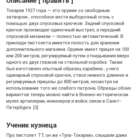
Описание [ править ]
Токарев 1927 года — это оружие со свободным
затвором , способное вести выборочный огонь с
помощью двух спусковых крючков. Задний спусковой
крючок производил одиночный выстрел, а передний
спусковой механизм — полностью автоматический. В
прикладе пистолета имеется полость для хранения
дополнительного магазина. Оружие имеет прицел на 100
или 200 метров, регулируемый путем откидывания вверх
одного из двух глазков на ствольной коробке. Также
был изготовлен опытный образец карабина ; у него
одинарный спусковой крючок, ствол немного длиннее и
регулируемые прицелы до 800 метров, несмотря на
использование того же слабого патрона; Образцы обоих
вариантов теперь можно найти в Военно-историческом
музее артиллерии, инженеров и войск связи в Санкт-
Петербурге. [3]
Ученик кузнеца
Про пистолет ТТ, он же «Тула-Токарев», слышали даже