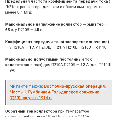
Предельная частота коэффициента передачи тока
(
fh21э )транзистора для схем с общим эмиттером: не
менее
0,1
МГц;
Максимальное напряжение коллектор — эмиттер
—
65
в, у П210В —
45
в.
Коэффициент передачи тока(паспортное значение)
— у П210А —
17
, у П210Ш —
21
. у П210Б, П210В — от
10
.
Максимально допустимый постоянный ток
коллектора
(Iк max) для П210А,П210Б —
12
А, для П210Ш
—
9
А;
Читайте также:
Восточно-прусская операция.
Часть 1. Гумбиннен-Гольдапское сражение
7(20) августа 1914 г.
Обратный ток коллектора
при температуре
окружающей среды +25 по Цельсию, у П210А с