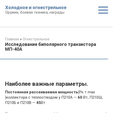
Перейти
Холодное и огнестрельное
к
Оружие, боевая техника, награды
контенту
Главная
»
Огнестрельное
Исследование биполярного транзистора
МП-40А
Наиболее важные параметры.
Постоянная рассеиваемая мощность
(Рк т max
)коллектора с теплоотводом у П210А —
60
Вт, П210Ш,
П210Б и П210В —
45
Вт.