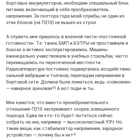
бортовых аккумуляторов, необходим специальный блок
питания, включающий в себя преобразователь
напряжения. За полтора года моей службы, не один из
этих блоков (на П210) не вышел из строя.
А служить мне пришлось в военной части «постоянной
готовности». Т.е. танки, БМП и БЭТРЫ не простаивали в
боксах а активно эксплуатировались. Машины
еженедельно учавствовали в учебных стрельбах, часто
перемещались по пересеченной местности.
Радиоаппаратура постоянно подвергалась воздействию
сильной вибрации и толчков, перепадам напряжения в
бортовой сети. Должна была ломаться, ведь «совковая»
— наверное хреновая?! А вот поди-ж ты.
Мне кажется, что вместо пренебрежительного
отношения П210 заслуживают скорее, взвешенного
подхода. Едва ли кто-то будет пытаться сейчас
собрать на них, например — высококлассный УЗЧ. Но
такие вещи, как стабилизатор напряжения, зарядное
устройство — почему бы и нет?