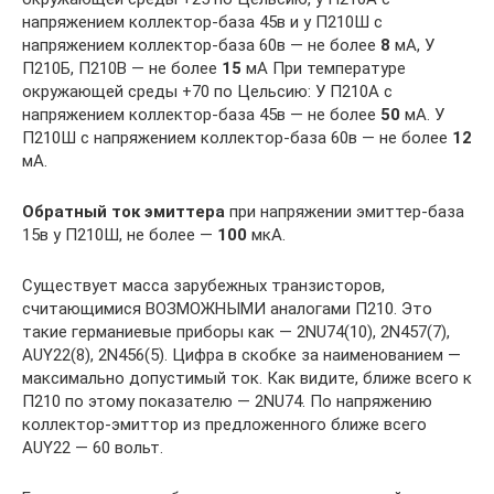
напряжением коллектор-база 45в и у П210Ш с
напряжением коллектор-база 60в — не более
8
мА, У
П210Б, П210В — не более
15
мА При температуре
окружающей среды +70 по Цельсию: У П210А с
напряжением коллектор-база 45в — не более
50
мА. У
П210Ш с напряжением коллектор-база 60в — не более
12
мА.
Обратный ток эмиттера
при напряжении эмиттер-база
15в у П210Ш, не более —
100
мкА.
Существует масса зарубежных транзисторов,
считающимися ВОЗМОЖНЫМИ аналогами П210. Это
такие германиевые приборы как — 2NU74(10), 2N457(7),
AUY22(8), 2N456(5). Цифра в скобке за наименованием —
максимально допустимый ток. Как видите, ближе всего к
П210 по этому показателю — 2NU74. По напряжению
коллектор-эмиттор из предложенного ближе всего
AUY22 — 60 вольт.