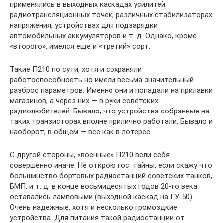
применялись в выходных каскадах усилитей
радиотрансляционных точек, различных стабилизаторах
напряжения, устройствах для подзарядки
автомобильных аккумуляторов и т. д. Однако, кроме
«второго», имелся еще и «третий» сорт.
Такие П210 по сути, хотя и сохраняли
работоспособность но имели весьма значительный
разброс параметров. Именно они и попадали на прилавки
магазинов, а через них — в руки советских
радиолюбителей. Бывало, что устройства собранные на
таких транзисторах вполне прилично работали. Бывало и
наоборот, в общем — все как в лотерее.
С другой стороны, «военные» П210 вели себя
совершенно иначе. Не открою гос. тайны, если скажу что
большинство бортовых радиостанций советских танков,
БМП, и т. д. в конце восьмидесятых годов 20-го века
оставались ламповыми (выходной каскад на ГУ-50).
Очень надежные, хотя и несколько громоздкие
устройства. Для питания такой радиостанции от