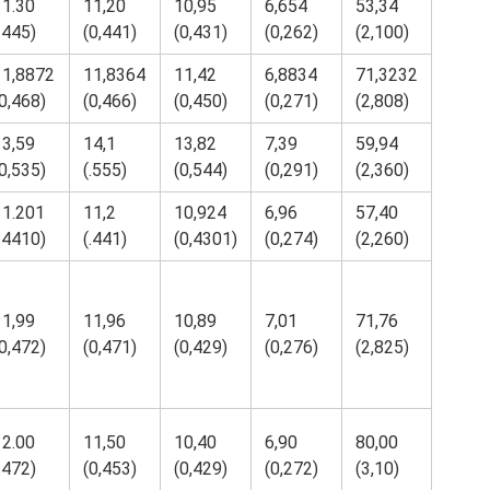
11.30
11,20
10,95
6,654
53,34
.445)
(0,441)
(0,431)
(0,262)
(2,100)
11,8872
11,8364
11,42
6,8834
71,3232
0,468)
(0,466)
(0,450)
(0,271)
(2,808)
13,59
14,1
13,82
7,39
59,94
0,535)
(.555)
(0,544)
(0,291)
(2,360)
11.201
11,2
10,924
6,96
57,40
.4410)
(.441)
(0,4301)
(0,274)
(2,260)
11,99
11,96
10,89
7,01
71,76
0,472)
(0,471)
(0,429)
(0,276)
(2,825)
12.00
11,50
10,40
6,90
80,00
.472)
(0,453)
(0,429)
(0,272)
(3,10)