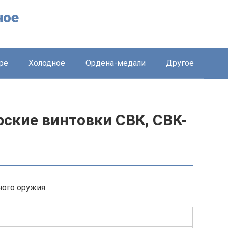
ное
ре
Холодное
Ордена-медали
Другое
рские винтовки СВК, СВК-
ного оружия