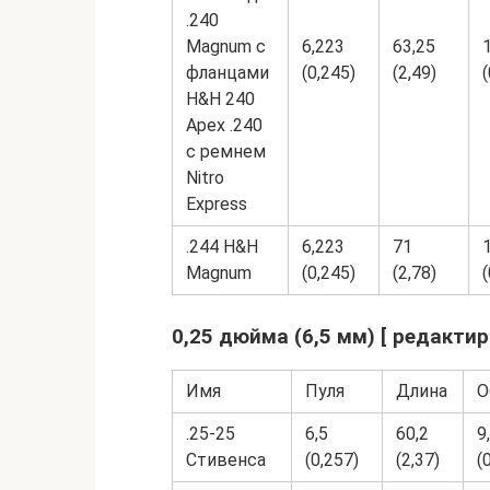
.240
Magnum с
6,223
63,25
фланцами
(0,245)
(2,49)
(
H&H 240
Apex .240
с ремнем
Nitro
Express
.244 H&H
6,223
71
Magnum
(0,245)
(2,78)
(
0,25 дюйма (6,5 мм) [ редактир
Имя
Пуля
Длина
О
.25-25
6,5
60,2
9
Стивенса
(0,257)
(2,37)
(