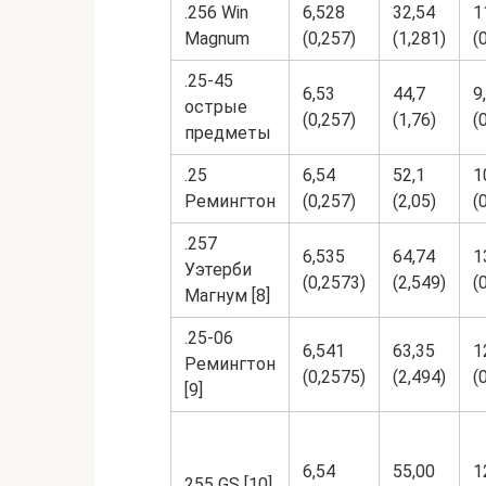
.256 Win
6,528
32,54
1
Magnum
(0,257)
(1,281)
(
.25-45
6,53
44,7
9
острые
(0,257)
(1,76)
(
предметы
.25
6,54
52,1
1
Ремингтон
(0,257)
(2,05)
(
.257
6,535
64,74
1
Уэтерби
(0,2573)
(2,549)
(
Магнум [8]
.25-06
6,541
63,35
1
Ремингтон
(0,2575)
(2,494)
(
[9]
6,54
55,00
1
255 GS [10]