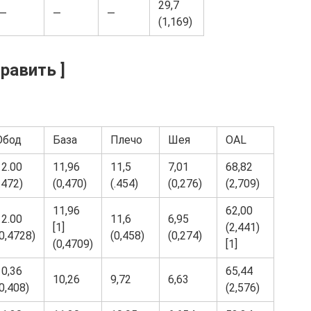
29,7
—
—
—
(1,169)
равить ]
Обод
База
Плечо
Шея
OAL
12.00
11,96
11,5
7,01
68,82
.472)
(0,470)
(.454)
(0,276)
(2,709)
11,96
62,00
12.00
11,6
6,95
[1]
(2,441)
(0,4728)
(0,458)
(0,274)
(0,4709)
[1]
10,36
65,44
10,26
9,72
6,63
0,408)
(2,576)