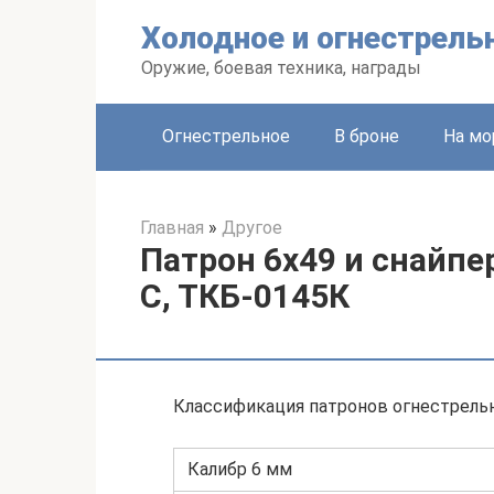
Перейти
Холодное и огнестрель
к
контенту
Оружие, боевая техника, награды
Огнестрельное
В броне
На мо
Главная
»
Другое
Патрон 6х49 и снайпе
С, ТКБ-0145К
Классификация патронов огнестрель
Калибр 6 мм