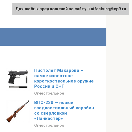
Для любых предложений по сайту: knifesburg@cp9.ru
Пистолет Макарова –
самое известное
короткоствольное оружие
России и СНГ
Огнестрельное
ВПО-220 — новый
гладкоствольный карабин
со сверловкой
«Ланкастер»
Огнестрельное