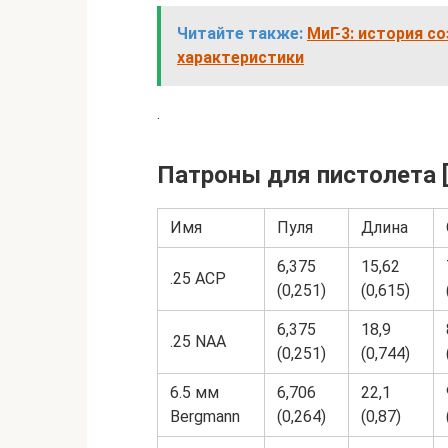
Читайте также:
МиГ-3: история с
характеристики
.
Патроны для пистолета [
Имя
Пуля
Длина
6,375
15,62
.25 ACP
(0,251)
(0,615)
6,375
18,9
.25 NAA
(0,251)
(0,744)
6.5 мм
6,706
22,1
Bergmann
(0,264)
(0,87)