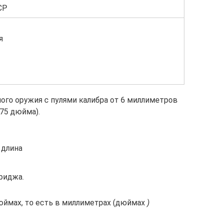
CP
я
ого оружия с пулями калибра от 6 миллиметров
275 дюйма).
 длина
риджа.
юймах, то есть в миллиметрах (дюймах
)