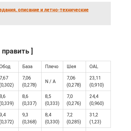
оздания, описание и летно-технические
 править ]
Обод
База
Плечо
Шея
OAL
7,67
7,06
7,06
23,11
N / A
(0,302)
(0,278)
(0,278)
(0,910)
8,6
8,6
8,5
7,0
24,4
(0,339)
(0,337)
(0,333)
(0,276)
(0,960)
9,4
9,3
8,4
7,2
31,2
(0,372)
(0,368)
(0,330)
(0,285)
(1,23)