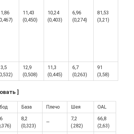
11,86
11,43
10,24
6,96
81,53
0,467)
(0,450)
(0,403)
(0,274)
(3,21)
13,5
12,9
11,3
6,7
91
0,532)
(0,508)
(0,445)
(0,263)
(3,58)
овать ]
бод
База
Плечо
Шея
OAL
,6
8,2
7,2
66,8
—
0,376)
(0,323)
(.282)
(2,63)