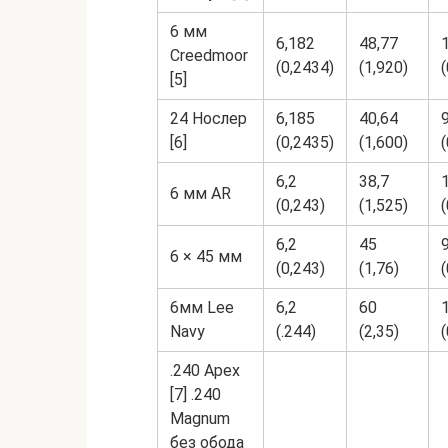
6 мм
6,182
48,77
Creedmoor
(0,2434)
(1,920)
(
[5]
24 Нослер
6,185
40,64
[6]
(0,2435)
(1,600)
(
6,2
38,7
6 мм AR
(0,243)
(1,525)
6,2
45
9
6 × 45 мм
(0,243)
(1,76)
(
6мм Lee
6,2
60
Navy
(.244)
(2,35)
(
.240 Apex
[7] .240
Magnum
без обода