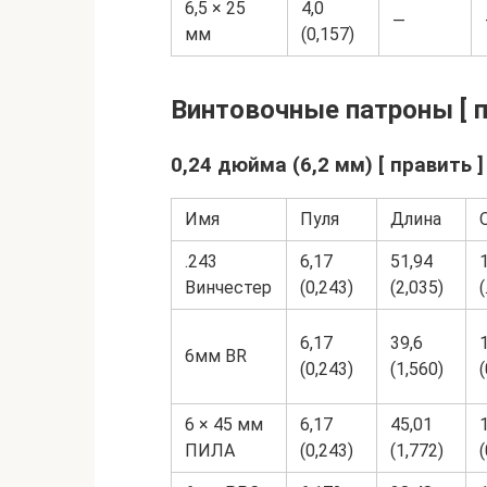
6,5 × 25
4,0
—
мм
(0,157)
Винтовочные патроны [ п
0,24 дюйма (6,2 мм) [ править ]
Имя
Пуля
Длина
.243
6,17
51,94
Винчестер
(0,243)
(2,035)
(
6,17
39,6
6мм BR
(0,243)
(1,560)
6 × 45 мм
6,17
45,01
ПИЛА
(0,243)
(1,772)
(