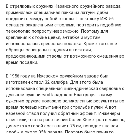
В стрелковых оружиях Казанского оружейного завода
применялась специальная пайка из латуни, дабы
соединить между собой стволы. Поскольку ИЖ-56
оснащен закаленными стволами, повторить подобную
технологию попросту невозможно. Поэтому для
крепления к стойке цевья, антабке и муфтам
использовалась прессовая посадка. Кроме того, все
образцы оснащены гладкими штифтами,
предохраняющими стволы от возможного смещения во
время посадки.
В 1956 году на Ижевском оружейном заводе был
изготовлен ствол 32 калибра. Для этого была
использована специальная цилиндрическая сверловка с
дульным сужением «Парадокс». Благодаря такому
сужению оружие показало великолепные результаты во
время полевых испытаний при стрельбе пулей. А вот
нарезной ствол получил обратный эффект. Инженеры
отметили, что на расстоянии более 35 метров в мишень,
диаметр которой составляет 75 см, попадает не вся
дробь, а около 35% заряда. Поэтому было принято