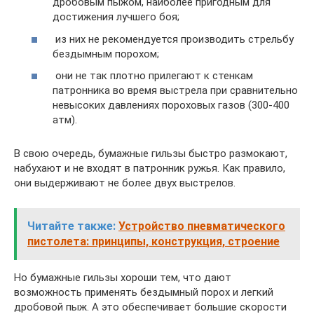
дробовым пыжом, наиболее пригодным для
достижения лучшего боя;
из них не рекомендуется производить стрельбу
бездымным порохом;
они не так плотно прилегают к стенкам
патронника во время выстрела при сравнительно
невысоких давлениях пороховых газов (300-400
атм).
В свою очередь, бумажные гильзы быстро размокают,
набухают и не входят в патронник ружья. Как правило,
они выдерживают не более двух выстрелов.
Читайте также:
Устройство пневматического
пистолета: принципы, конструкция, строение
Но бумажные гильзы хороши тем, что дают
возможность применять бездымный порох и легкий
дробовой пыж. А это обеспечивает большие скорости