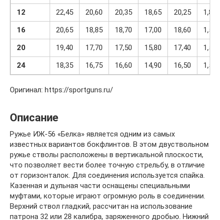
12
22,45
20,60
20,35
18,65
20,25
1,80
16
20,65
18,85
18,70
17,00
18,60
1,55
20
19,40
17,70
17,50
15,80
17,40
1,50
24
18,35
16,75
16,60
14,90
16,50
1,50
Оригинал: https://sportguns.ru/
Описание
Ружье ИЖ-56 «Белка» является одним из самых
известных вариантов бокфлинтов. В этом двуствольном
ружье стволы расположены в вертикальной плоскости,
что позволяет вести более точную стрельбу, в отличие
от горизонталок. Для соединения используется спайка.
Казенная и дульная части оснащены специальными
муфтами, которые играют огромную роль в соединении.
Верхний ствол гладкий, рассчитан на использование
патрона 32 или 28 калибра, заряженного дробью. Нижний