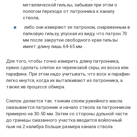
металлической гильзы, забывая при этом о
пологом переходе от патронника к каналу
ствола;
либо они измеряют ее патроном, снаряженным в
папковую гильзу, упуская из виду, что патрон 70
мм после закрутки свободного края гильзы
имеет длину лишь 64-65 мм.
Для того, чтобы точно измерить длину патронника,
нужно сделать слепок из черенковой серы, из воска или
парафина. При этом надо учитывать, что воск и парафин
легко мнутся, когда их выталкивают из патронника, а
также ив процессе обмера.
Слепок делается так: тонким слоем ружейного масла
смазывается патронник и начало ствола за патронником
примерно на 30-50 мм. Затем со стороны дульной части
до границы смазанного участка вводится войлочный
пыж на 2 калибра больше размера канала ствола.