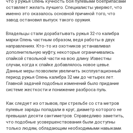
что у ружья Олень кучность боя пулевыми боеприпасами
оставляет желать лучшего. Специалисты уверяют, что
именно это оказалось основной причиной того, что
завод остановил выпуск такого оружия.
Владельцы стали дорабатывать ружья 32-го калибра
марки Олень частным образом, ведя работы в двух
направлениях. Кто-то из охотников устанавливал
дополнительную муфту, некоторые ограничивались
спайкой ствольной части на всю длину. Известны
случаи, когда к спайке добавлялось новое цевье.
Данные меры позволили увеличить эксплуатационный
период ружья Олень калибра 32 мм до четырех лет.
Главной задачей подобных изменений было придание
системе жесткости и понижение разброса пуль.
Как следует из отзывов, при стрельбе со ста метров
пулевые заряды попадали в круг, диаметр которого не
превышал десяти сантиметров. Справедливо заметить,
что подобные усовершенствования были доступны
только людям, обладающим необходимыми навыками.