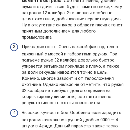
момент выстрела.
Соответственно, уровень
шума и отдачи также будет заметно ниже, чем у
патронов 12 калибра. Эти нюансы особенно
ценят охотники, добывающие перелетную дичь.
Ну а отсутствие синяков в области плеча станет
приятным дополнением для любого
промысловика.
Прикладистость. Очень важный фактор, тесно
связанный с массой и габаритами оружия. При
подъеме ружье 32 калибра довольно быстро
упирается затылком приклада в плечо, а также
за доли секунды наводится точно в цель.
Конечно, многое зависит и от телосложения
охотника. Однако нельзя не отметить, что ружья
32 калибра не требуют долгого времени на
корректировку линии огня, соответственно
результативность охоты повышается.
Высокая кучность боя. Особенно если зарядить
патрон максимально крупной дробью 0000 — 4
штуки в 4 ряда. Данный параметр также тесно