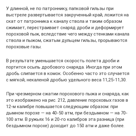
У длинной, не по патроннику, папковой гильзы при
выстреле развертывается закрученный край, ложится на
скат от патронника к каналу ствола и таким образом
сжимает, перестраивает снаряд дроби и деформирует
пороховой пыж, вследствие чего между стенками канала
ствола и пыжом, сжатым дульцем гильзы, прорываются
пороховые газы.
В результате уменьшается скорость полета дроби и
портится осыпь дробового снаряда. Иногда при этом
дробь слипается в комок. Особенно часто это случается
с мягкой, некаленой дробью удельного веса 11,25-11,30.
При чрезмерном сжатии порохового пыжа и снаряда, как
это изображено на рис. 212, давление пороховых газов в
12-м калибре повышается следующим образом: при
дымном порохе — на 40-50 атм, при бездымном — на 70-
100 атм. В ружьях 16 и 20-го калибров эта разница (при
бездымном порохе) доходит до 150 атм и даже более.