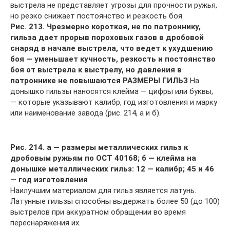
выстрела не представляет угрозы для прочности ружья,
но резко снижает постоянство и резкость боя.
Рис. 213. Чрезмерно короткая, не по патроннику,
гильза дает прорыв пороховых газов в дробовой
снаряд в начале выстрела, что ведет к ухудшению
боя — уменьшает кучность, резкость и постоянство
боя от выстрела к выстрелу, но давления в
патроннике не повышаются
РАЗМЕРЫ ГИЛЬЗ
На
донышко гильзы наносятся клейма — цифры или буквы,
— которые указывают калибр, год изготовления и марку
или наименование завода (рис. 214, а и б).
Рис. 214. а — размеры металлических гильз к
дробовым ружьям по ОСТ 40168; б — клейма на
донышке металлических гильз: 12 — калибр; 45 и 46
— год изготовления
Наилучшим материалом для гильз является латунь.
Латунные гильзы способны выдержать более 50 (до 100)
выстрелов при аккуратном обращении во время
переснаряжения их.