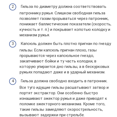
Гильза по диаметру должна соответствовать
патроннику ружья. Слишком свободная гильза
позволяет газам прорываться через патронник,
понижает баллистические показатели (скорость,
кучность и т. п.) и покрывает копотью колодку и
механизм ружья.
Капсюль должен быть плотно пригнан по гнезду
гильзы. Если капсюль пригнан плохо, газы
прорываются через капсюльное гнездо,
закапчивают бойки и ту часть колодки, в
которую упирается дно гильзы, а в бескурковых
ружьях попадают даже и в ударный механизм.
Гильза должна свободно входить в патронник.
Все туго идущие гильзы расшатывают затвор и
портят экстрактор. Они особенно быстро
изнашивают эжектор ружья и даже приводят к
поломке эжекторного механизма. Кроме того,
такие гильзы замедляют скорострельность,
вызывают задержки при стрельбе.