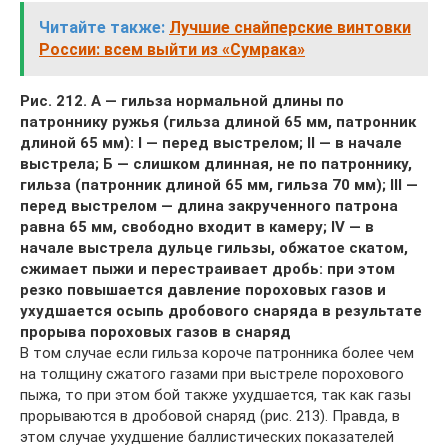
Читайте также:
Лучшие снайперские винтовки
России: всем выйти из «Сумрака»
Рис. 212. А — гильза нормальной длины по
патроннику ружья (гильза длиной 65 мм, патронник
длиной 65 мм): I — перед выстрелом; II — в начале
выстрела; Б — слишком длинная, не по патроннику,
гильза (патронник длиной 65 мм, гильза 70 мм); III —
перед выстрелом — длина закрученного патрона
равна 65 мм, свободно входит в камеру; IV — в
начале выстрела дульце гильзы, обжатое скатом,
сжимает пыжи и перестраивает дробь: при этом
резко повышается давление пороховых газов и
ухудшается осыпь дробового снаряда в результате
прорыва пороховых газов в снаряд
В том случае если гильза короче патронника более чем
на толщину сжатого газами при выстреле порохового
пыжа, то при этом бой также ухудшается, так как газы
прорываются в дробовой снаряд (рис. 213). Правда, в
этом случае ухудшение баллистических показателей