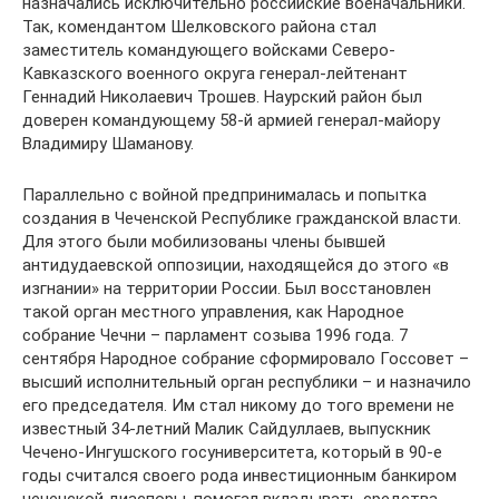
назначались исключительно российские военачальники.
Так, комендантом Шелковского района стал
заместитель командующего войсками Северо-
Кавказского военного округа генерал-лейтенант
Геннадий Николаевич Трошев. Наурский район был
доверен командующему 58-й армией генерал-майору
Владимиру Шаманову.
Параллельно с войной предпринималась и попытка
создания в Чеченской Республике гражданской власти.
Для этого были мобилизованы члены бывшей
антидудаевской оппозиции, находящейся до этого «в
изгнании» на территории России. Был восстановлен
такой орган местного управления, как Народное
собрание Чечни – парламент созыва 1996 года. 7
сентября Народное собрание сформировало Госсовет –
высший исполнительный орган республики – и назначило
его председателя. Им стал никому до того времени не
известный 34-летний Малик Сайдуллаев, выпускник
Чечено-Ингушского госуниверситета, который в 90-е
годы считался своего рода инвестиционным банкиром