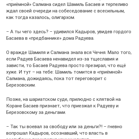
«приёмной» Салмана сидел Шамиль Басаев и терпеливо
ждал своей очереди на собеседование с всесильным,
как тогда казалось, олигархом.
– А ты чего здесь? – удивился Кадыров, увидев гордого
Басаева в «предбаннике» дома Радуева.
О вражде Шамиля и Салмана знала вся Чечня. Мало того,
если Радуев Басаева ненавидел из-за тщеславия и
зависти, то Басаев Радуева просто презирал, что ещё
хуже. И тут – на тебе: Шамиль томится в «приёмной»
Салмана, дожидаясь, пока тот переговорит с
Березовским.
Позже, на шариатском суде, прилюдно с клятвой на
Коране Басаев признает, что приезжал к Радуеву и
Березовскому за деньгами.
– Так ты воевал за свободу или за деньги?! – гневно
вопрошал Кадыров, осознавший, что власть в