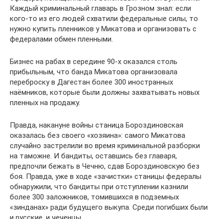
Каждый криминальный главарь в Грозном знал: если
кого-то из его людей схватили федеральные силы, то
нужно купить пленников у Микатова и организовать с
федералами обмен пленными.
Бизнес на рабах в середине 90-х оказался столь
прибыльным, что банда Микатова организовала
переброску в Дагестан более 300 иностранных
наёмников, которые были должны захватывать новых
пленных на продажу.
Правда, накануне войны станица Бороздиновская
оказалась без своего «хозяина»: самого Микатова
случайно застрелили во время криминальной разборки
на таможне. И бандиты, оставшись без главаря,
предпочли бежать в Чечню, сдав Бороздиновскую без
боя. Правда, уже в ходе «зачистки» станицы федералы
обнаружили, что бандиты при отступлении казнили
более 300 заложников, томившихся в подземных
«зинданах» ради будущего выкупа. Среди погибших были
и русские, и чеченцы.