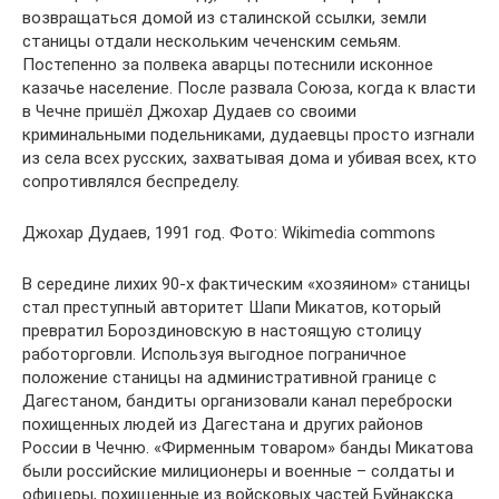
возвращаться домой из сталинской ссылки, земли
станицы отдали нескольким чеченским семьям.
Постепенно за полвека аварцы потеснили исконное
казачье население. После развала Союза, когда к власти
в Чечне пришёл Джохар Дудаев со своими
криминальными подельниками, дудаевцы просто изгнали
из села всех русских, захватывая дома и убивая всех, кто
сопротивлялся беспределу.
Джохар Дудаев, 1991 год. Фото: Wikimedia commons
В середине лихих 90-х фактическим «хозяином» станицы
стал преступный авторитет Шапи Микатов, который
превратил Бороздиновскую в настоящую столицу
работорговли. Используя выгодное пограничное
положение станицы на административной границе с
Дагестаном, бандиты организовали канал переброски
похищенных людей из Дагестана и других районов
России в Чечню. «Фирменным товаром» банды Микатова
были российские милиционеры и военные – солдаты и
офицеры, похищенные из войсковых частей Буйнакска.