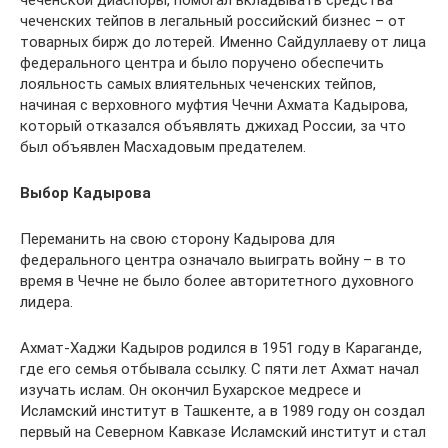
чеченской диаспоры, помогал вкладывать средства
чеченских тейпов в легальный российский бизнес – от
товарных бирж до лотерей. Именно Сайдуллаеву от лица
федерального центра и было поручено обеспечить
лояльность самых влиятельных чеченских тейпов,
начиная с верховного муфтия Чечни Ахмата Кадырова,
который отказался объявлять джихад России, за что
был объявлен Масхадовым предателем.
Выбор Кадырова
Переманить на свою сторону Кадырова для
федерального центра означало выиграть войну – в то
время в Чечне не было более авторитетного духовного
лидера.
Ахмат-Хаджи Кадыров родился в 1951 году в Караганде,
где его семья отбывала ссылку. С пяти лет Ахмат начал
изучать ислам. Он окончил Бухарское медресе и
Исламский институт в Ташкенте, а в 1989 году он создал
первый на Северном Кавказе Исламский институт и стал