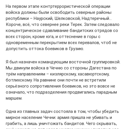
На первом этапе контртеррористической операции
войска должны были освободить северные районы
республики – Наурский, Шелковской, Надтеречный…
Короче, всё, что севернее реки Терек. Затем следовало
концентрическое сдавливание бандитских отрядов со
всех сторон, кроме юга, и оттеснение в горы с
одновременным перекрытием всех перевалов, чтоб не
допустить оттока боевиков в Грузию.
Я был назначен командующим восточной группировкой.
Мы двинули войска в Чечню со стороны Дагестана по
трём направлениям – кизлярскому, хасавюртскому,
ботлихскому. На равнине они почти не встретили
серьёзного сопротивления боевиков, но это вовсе не
означало, что подразделения продвигались парадным
маршем.
Одна из главных задач состояла в том, чтобы убедить
мирное население Чечни: армия пришла не убивать и
грабить, а лишь уничтожать бандитов. Чего скрывать,