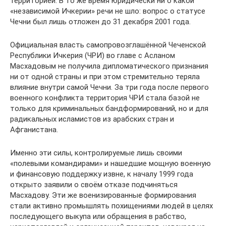
территорией. В то же время юридически ни о какой
«независимой Ичкерии» речи не шло: вопрос о статусе
Чечни был лишь отложен до 31 декабря 2001 года.
Официальная власть самопровозглашённой Чеченской
Республики Ичкерия (ЧРИ) во главе с Асланом
Масхадовым не получила дипломатического признания
ни от одной страны и при этом стремительно теряла
влияние внутри самой Чечни. За три года после первого
военного конфликта территория ЧРИ стала базой не
только для криминальных бандформирований, но и для
радикальных исламистов из арабских стран и
Афганистана.
Именно эти силы, контролируемые лишь своими
«полевыми командирами» и нашедшие мощную военную
и финансовую поддержку извне, к началу 1999 года
открыто заявили о своём отказе подчиняться
Масхадову. Эти же военизированные формирования
стали активно промышлять похищениями людей в целях
последующего выкупа или обращения в рабство,