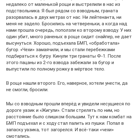
недалеко от маленькой рощи и выстрелили в нас из
подствольника. Я был рядом со взводным, граната
разорвалась в двух метрах от нас. Ни лейтенанта, ни
меня не задело. Бросились на четвереньки, а когда над
нами прошла очередь, поползли ко второму взводу. У них
один убит, много раненых: в роще сидит снайпер, не дает
высунуться. Хорошо, подъехала БМП, «обработала»
бугор. «Чехи» замаячили, и мы стали перебежками
подбираться к бугру. Кинули три гранаты Ф-1. После
этого пацаны из 2-го взвода забежали за бугор и
выпустили по полному рожку в мёртвое тело.
В роще нашли второго. Его, наверное, хотели унести, да
не смогли, бросили.
Мы со взводным прошли вперёд и увидели несущиеся по
дороге уазик и «Жигули». Стали стрелять по ним, но
расстояние было слишком большим. Тут к нам комбат на
БМП подъехал и с ходу стал палить из пушки. Попал в
запаску уазика, тот загорелся. И всё-таки «чехи»
смотались.