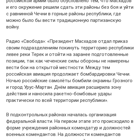
российской армии было обусловлено тем, что Масхадов
и его окружение решили сдать эти районы без боя и уйти
с равнинной Чечни в горные районы республики, где
можно было бы вести традиционную партизанскую
войну.
Радио «Свобода»: «Президент Масхадов отдал приказ
своим подразделениям покинуть территорию республики
левее реки Терек и отойти на заранее подготовленные
позиции, так как чеченские силы обороны не намерены
вести бои на открытой местности. Между тем
российская авиация продолжает бомбардировки Чечни.
Ночью российские самолёты бомбили окраины Грозного
и город Урус-Мартан. Днём авиация расширила зону
действия и наносила ракетно-бомбовые удары
практически по всей территории республики».
В подконтрольных районах началась организация
федеральной власти. На первом этапе это происходило в
форме учреждения районных комендатур и должностей
военных комендантов. На должности комендантов