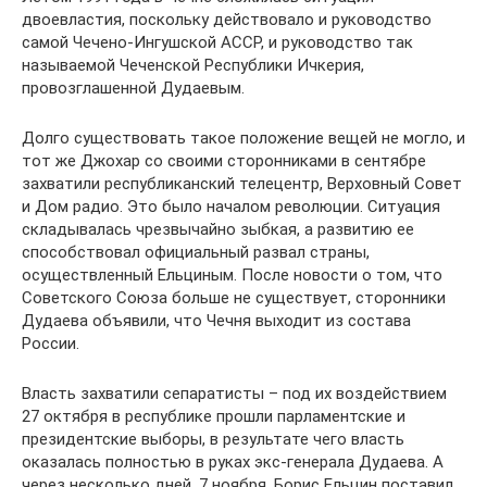
двоевластия, поскольку действовало и руководство
самой Чечено-Ингушской АССР, и руководство так
называемой Чеченской Республики Ичкерия,
провозглашенной Дудаевым.
Долго существовать такое положение вещей не могло, и
тот же Джохар со своими сторонниками в сентябре
захватили республиканский телецентр, Верховный Совет
и Дом радио. Это было началом революции. Ситуация
складывалась чрезвычайно зыбкая, а развитию ее
способствовал официальный развал страны,
осуществленный Ельциным. После новости о том, что
Советского Союза больше не существует, сторонники
Дудаева объявили, что Чечня выходит из состава
России.
Власть захватили сепаратисты – под их воздействием
27 октября в республике прошли парламентские и
президентские выборы, в результате чего власть
оказалась полностью в руках экс-генерала Дудаева. А
через несколько дней, 7 ноября, Борис Ельцин поставил