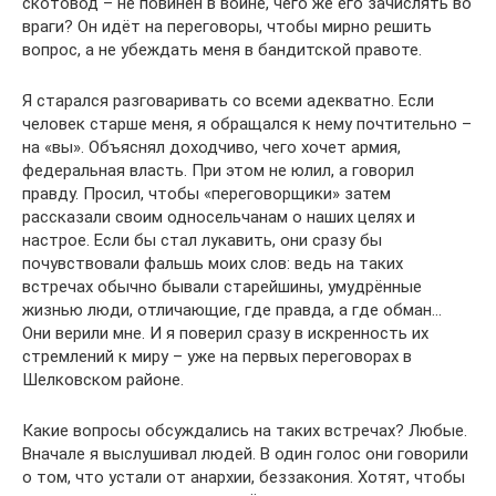
скотовод – не повинен в войне, чего же его зачислять во
враги? Он идёт на переговоры, чтобы мирно решить
вопрос, а не убеждать меня в бандитской правоте.
Я старался разговаривать со всеми адекватно. Если
человек старше меня, я обращался к нему почтительно –
на «вы». Объяснял доходчиво, чего хочет армия,
федеральная власть. При этом не юлил, а говорил
правду. Просил, чтобы «переговорщики» затем
рассказали своим односельчанам о наших целях и
настрое. Если бы стал лукавить, они сразу бы
почувствовали фальшь моих слов: ведь на таких
встречах обычно бывали старейшины, умудрённые
жизнью люди, отличающие, где правда, а где обман…
Они верили мне. И я поверил сразу в искренность их
стремлений к миру – уже на первых переговорах в
Шелковском районе.
Какие вопросы обсуждались на таких встречах? Любые.
Вначале я выслушивал людей. В один голос они говорили
о том, что устали от анархии, беззакония. Хотят, чтобы