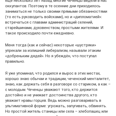
ещё несколько лет назад многие чеченцы видели в нас
оккупантов. Поэтому в те осенние дни приходилось
заниматься не только своими прямыми обязанностями
(то есть руководить войсками), но и «дипломатией»:
встречаться с главами администраций селений,
старейшинами, духовенством, простыми жителями. И
такое происходило почти ежедневно.
Меня тогда (как и сейчас) некоторые «шустряки»
упрекали за излишний либерализм, называли этаким
«добреньким дядей». Но я убеждён, что поступал
правильно.
Я уже упоминал, что родился и вырос в этих местах,
хорошо знаю обычаи и традиции, чеченский менталитет,
знаю, как держать себя в разговоре со стариком, а как –
с молодым. Чеченцы уважают того, кто держится
достойно и не унижает достоинства другого, кто
уважает нравы горцев. Ведь можно разговаривать в
ультимативной форме: угрожать, запугивать, обвинять.
Но простой житель станицы или села – хлебопашец или