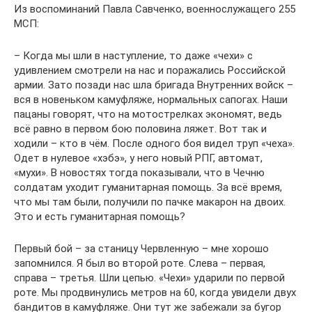
Из воспоминаний Павла Савченко, военнослужащего 255
МСП:
– Когда мы шли в наступление, то даже «чехи» с
удивлением смотрели на нас и поражались Российской
армии. Зато позади нас шла бригада Внутренних войск –
вся в новеньком камуфляже, нормальных сапогах. Наши
пацаны говорят, что на мотострелках экономят, ведь
всё равно в первом бою половина ляжет. Вот так и
ходили – кто в чём. После одного боя видел труп «чеха».
Одет в нулевое «хэбэ», у него новый РПГ, автомат,
«мухи». В новостях тогда показывали, что в Чечню
солдатам уходит гуманитарная помощь. За всё время,
что мы там были, получили по пачке макарон на двоих.
Это и есть гуманитарная помощь?
Первый бой – за станицу Червленную – мне хорошо
запомнился. Я был во второй роте. Слева – первая,
справа – третья. Шли цепью. «Чехи» ударили по первой
роте. Мы продвинулись метров на 60, когда увидели двух
бандитов в камуфляже. Они тут же забежали за бугор