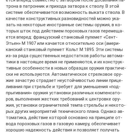
ет­ся впе­ред со­вме­ст­но с за­тво­ром по­сле до­сы­ла­ния па­
тро­на в па­трон­ник и при­хо­да за­тво­ра к ство­лу. В этой
сис­те­ме обес­пе­чи­ва­ет­ся воз­мож­ность вы­ка­та ство­ла. В
ка­че­ст­ве кон­ст­рук­тив­ных раз­но­вид­но­стей мож­но ука­
зать на не­ко­то­рые ино­стран­ные сис­те­мы ору­жия, в ко­
то­рых шток под дей­ст­ви­ем по­ро­хо­вых га­зов пе­ре­ме­ща­
ет­ся впе­ред: фран­цуз­ский стан­ко­вый пу­ле­мет «Сен­т-
Эть­ен» М 1907 или ка­ча­ет­ся от­но­си­тель­но оси (аме­ри­
кан­ский стан­ко­вый пу­ле­мет Кольт М 1895. Эти сис­те­мы
из-за ря­да су­ще­ст­вен­ных не­дос­тат­ков ра­бо­ты ав­то­ма­
ти­ки в на­стоя­щее вре­мя не при­ме­ня­ют­ся, и их кон­ст­рук­
тив­ные осо­бен­но­сти в но­вых об­раз­цах ору­жия прак­ти­че­
ски не ис­поль­зу­ют­ся. Ав­то­ма­ти­че­ское стрел­ко­вое ору­
жие за­час­тую стра­да­ет не­ус­той­чи­во­стью ли­нии при­це­
ли­ва­ния при стрель­бе и тре­бу­ет для умень­ше­ния «под­
пры­ги­ва­ния» ору­жия ус­та­нов­ки раз­лич­ных ком­пен­са­то­
ров, вы­пол­не­ния же­ст­ких тре­бо­ва­ний к цен­тров­ке ору­
жия, ус­та­нов­ки ог­ра­ни­чи­те­лей тем­па стрель­бы и не­ко­то­
рых дру­гих ме­ро­прия­тий тех­ни­че­ско­го пла­на. Од­на­ко ав­
то­ма­ти­ка, дей­ст­вие ко­то­рой ос­но­ва­но на прин­ци­пе от­
во­да по­ро­хо­вых га­зов в га­зо­вую ка­ме­ру, обес­пе­чи­ва­ет
хо­ро­шую на­деж­ность дей­ст­вия и по­зво­ля­ет по­лу­чать