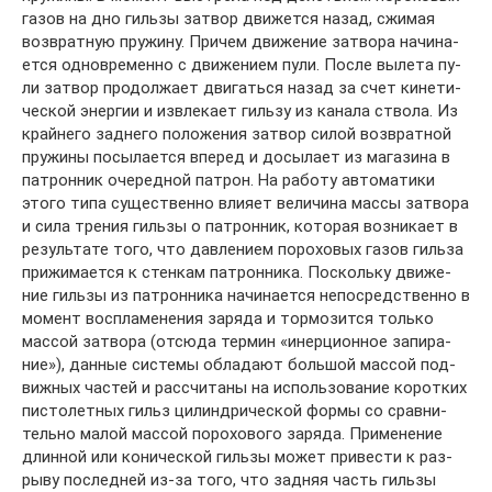
га­зов на дно гиль­зы за­твор дви­жет­ся на­зад, сжи­мая
воз­врат­ную пру­жи­ну. При­чем дви­же­ние за­тво­ра на­чи­на­
ет­ся од­но­вре­мен­но с дви­же­ни­ем пу­ли. По­сле вы­ле­та пу­
ли за­твор про­дол­жа­ет дви­гать­ся на­зад за счет ки­не­ти­
че­ской энер­гии и из­вле­ка­ет гиль­зу из ка­на­ла ство­ла. Из
край­не­го зад­не­го по­ло­же­ния за­твор си­лой воз­врат­ной
пру­жи­ны по­сы­ла­ет­ся впе­ред и до­сы­ла­ет из ма­га­зи­на в
па­трон­ник оче­ред­ной па­трон. На ра­бо­ту ав­то­ма­ти­ки
это­го ти­па су­ще­ст­вен­но влия­ет ве­ли­чи­на мас­сы за­тво­ра
и си­ла тре­ния гиль­зы о па­трон­ник, ко­то­рая воз­ни­ка­ет в
ре­зуль­та­те то­го, что дав­ле­ни­ем по­ро­хо­вых га­зов гиль­за
при­жи­ма­ет­ся к стен­кам па­трон­ни­ка. По­сколь­ку дви­же­
ние гиль­зы из па­трон­ни­ка на­чи­на­ет­ся не­по­сред­ст­вен­но в
мо­мент вос­пла­ме­не­ния за­ря­да и тор­мо­зит­ся толь­ко
мас­сой за­тво­ра (от­сю­да тер­мин «инер­ци­он­ное за­пи­ра­
ние»), дан­ные сис­те­мы об­ла­да­ют боль­шой мас­сой под­
виж­ных час­тей и рас­счи­та­ны на ис­поль­зо­ва­ние ко­рот­ких
пис­то­лет­ных гильз ци­лин­д­ри­че­ской фор­мы со срав­ни­
тель­но ма­лой мас­сой по­ро­хо­во­го за­ря­да. При­ме­не­ние
длин­ной или ко­ни­че­ской гиль­зы мо­жет при­вес­ти к раз­
ры­ву по­след­ней из-за то­го, что зад­няя часть гиль­зы