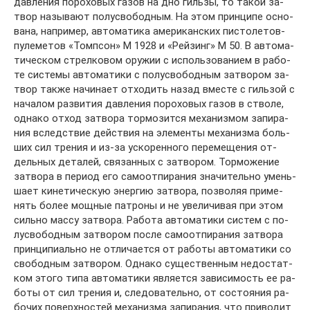
дав­ле­ния по­ро­хо­вых га­зов на дно гиль­зы, то та­кой за­
твор на­зы­ва­ют по­лу­сво­бод­ным. На этом прин­ци­пе ос­но­
ва­на, на­при­мер, ав­то­ма­ти­ка аме­ри­кан­ских пис­то­ле­то­в-
пу­ле­ме­тов «Томп­сон» М 1928 и «Рей­зинг» М 50. В ав­то­ма­
ти­че­ском стрел­ко­вом ору­жии с ис­поль­зо­ва­ни­ем в ра­бо­
те сис­те­мы ав­то­ма­ти­ки с по­лу­сво­бод­ным за­тво­ром за­
твор так­же на­чи­на­ет от­хо­дить на­зад вме­сте с гиль­зой с
на­ча­лом раз­ви­тия дав­ле­ния по­ро­хо­вых га­зов в ство­ле,
од­на­ко от­ход за­тво­ра тор­мо­зит­ся ме­ха­низ­мом за­пи­ра­
ния вслед­ст­вие дей­ст­вия на эле­мен­ты ме­ха­низ­ма боль­
ших сил тре­ния и из-за ус­ко­рен­но­го пе­ре­ме­ще­ния от­
дель­ных де­та­лей, свя­зан­ных с за­тво­ром. Тор­мо­же­ние
за­тво­ра в пе­ри­од его са­мо­от­пи­ра­ния зна­чи­тель­но умень­
ша­ет ки­не­ти­че­скую энер­гию за­тво­ра, по­зво­ляя при­ме­
нять бо­лее мощ­ные па­тро­ны и не уве­ли­чи­вая при этом
силь­но мас­су за­тво­ра. Ра­бо­та ав­то­ма­ти­ки сис­тем с по­
лу­сво­бод­ным за­тво­ром по­сле са­мо­от­пи­ра­ния за­тво­ра
прин­ци­пи­аль­но не от­ли­ча­ет­ся от ра­бо­ты ав­то­ма­ти­ки со
сво­бод­ным за­тво­ром. Од­на­ко су­ще­ст­вен­ным не­дос­тат­
ком это­го ти­па ав­то­ма­ти­ки яв­ля­ет­ся за­ви­си­мость ее ра­
бо­ты от сил тре­ния и, сле­до­ва­тель­но, от со­стоя­ния ра­
бо­чих по­верх­но­стей ме­ха­низ­ма за­пи­ра­ния, что при­во­дит