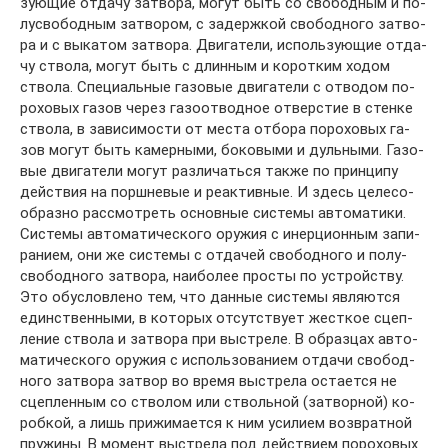
зую­щие от­да­чу за­тво­ра, мо­гут быть со сво­бод­ным и по­
лу­сво­бод­ным за­тво­ром, с за­держ­кой сво­бод­но­го за­тво­
ра и с вы­ка­том за­тво­ра. Дви­га­те­ли, ис­поль­зую­щие от­да­
чу ство­ла, мо­гут быть с длин­ным и ко­рот­ким хо­дом
ство­ла. Спе­ци­аль­ные га­зо­вые дви­га­те­ли с от­во­дом по­
ро­хо­вых га­зов че­рез га­зо­от­вод­ное от­вер­стие в стен­ке
ство­ла, в за­ви­си­мо­сти от мес­та от­бо­ра по­ро­хо­вых га­
зов мо­гут быть ка­мер­ны­ми, бо­ко­вы­ми и дуль­ны­ми. Га­зо­
вые дви­га­те­ли мо­гут раз­ли­чать­ся так­же по прин­ци­пу
дей­ст­вия на порш­не­вые и ре­ак­тив­ные. И здесь це­ле­со­
об­раз­но рас­смот­реть ос­нов­ные сис­те­мы ав­то­ма­ти­ки.
Сис­те­мы ав­то­ма­ти­че­ско­го ору­жия с инер­ци­он­ным за­пи­
ра­ни­ем, они же сис­те­мы с от­да­чей сво­бод­но­го и по­лу­
сво­бод­но­го за­тво­ра, наи­бо­лее про­сты по уст­рой­ст­ву.
Это обу­слов­ле­но тем, что дан­ные сис­те­мы яв­ля­ют­ся
един­ст­вен­ны­ми, в ко­то­рых от­сут­ст­ву­ет же­ст­кое сце­п­
ле­ние ство­ла и за­тво­ра при вы­стре­ле. В об­раз­цах ав­то­
ма­ти­че­ско­го ору­жия с ис­поль­зо­ва­ни­ем от­да­чи сво­бод­
но­го за­тво­ра за­твор во вре­мя вы­стре­ла ос­та­ет­ся не
сце­п­лен­ным со ство­лом или стволь­ной (за­твор­ной) ко­
роб­кой, а лишь при­жи­ма­ет­ся к ним уси­ли­ем воз­врат­ной
пру­жи­ны. В мо­мент вы­стре­ла под дей­ст­ви­ем по­ро­хо­вых