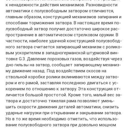
к не­на­деж­но­сти дей­ст­вия ме­ха­низ­мов. Раз­но­вид­но­сти
ав­то­ма­ти­ки с по­лу­сво­бод­ным за­тво­ром от­ли­ча­ют­ся,
глав­ным об­ра­зом, кон­ст­рук­ци­ей ме­ха­низ­мов за­пи­ра­ния и
спо­со­ба­ми тор­мо­же­ния за­тво­ра. В на­стоя­щее вре­мя по­
лу­сво­бод­ный за­твор по­лу­чил дос­та­точ­но ши­ро­кое рас­
про­стра­не­ние в ав­то­ма­ти­че­ском стрел­ко­вом ору­жии. В
ча­ст­но­сти, наи­бо­лее удач­ной кон­ст­рук­ци­ей по­лу­сво­бод­
но­го за­тво­ра счи­та­ет­ся за­пи­раю­щий ме­ха­низм с ро­ли­ко­
вым ус­ко­ри­те­лем в за­пад­но­гер­ман­ской штур­мо­вой вин­
тов­ке G.3. Дав­ле­ние по­ро­хо­вых га­зов, воз­дей­ст­вуя че­рез
дно гиль­зы на за­твор, со­об­ща­ет за­пи­раю­ще­му ме­ха­низ­
му дви­же­ние на­зад. Под воз­дей­ст­ви­ем ско­сов на
стволь­ной ко­роб­ке ро­ли­ки вкли­ни­ва­ют­ся ме­ж­ду за­тво­
ром и его ра­мой, за­став­ляя по­след­нюю дви­гать­ся с ус­
ко­ре­ни­ем по от­но­ше­нию к за­тво­ру. Эта кон­ст­рук­ция от­
ли­ча­ет­ся боль­шой про­сто­той. Кро­ме то­го, ма­лый вес за­
тво­ра и дос­та­точ­но тя­же­лая ра­ма по­зво­ля­ют умень­
шить ско­ро­сти дви­же­ния де­та­лей ав­то­ма­ти­ки, сни­зить
удар­ные на­груз­ки при от­кры­ва­нии и за­кры­ва­нии за­тво­ра.
Но в то же вре­мя не­об­хо­ди­мо от­ме­тить, что ис­поль­зо­
ва­ние по­лу­сво­бод­но­го за­тво­ра при до­воль­но мощ­ном