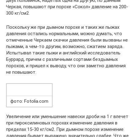
двух половинок, надетых одна на другую, по данным
Черкая, повышают при порохе «Сокол» давление на 200-
300 кг/см2.
Поскольку же при дымном порохе и таких же пыжах
давления остались нормальными, можно думать, что
отмеченные Черкаем скачки давления были вызваны не
пыжами, а чем-то другим, возможно, сжатием заряда.
Испытывал такие пыжи и английский исследователь
Буррард, причем с различными сортами бездымных
порохов, и пришел к выводу, что они заметно давления
не повышают.
фото: Fotolia.com
Увеличение или уменьшение навески дроби на 1 г влечет
при пироксилиновых порохах изменение давления в
пределах 15-30 кг/см2. При дымном порохе изменение
давления бывает выражено значительно слабее. Что же