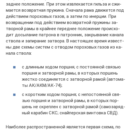
с длин­ным хо­дом порш­ня; с по­сто­ян­ной свя­зью
порш­ня и за­твор­ной ра­мы, в ко­то­рых пор­шень
же­ст­ко со­еди­ня­ет­ся с за­твор­ной ра­мой (ав­то­ма­
ты АК/АКМ/АК-74);
с ко­рот­ким хо­дом порш­ня; с не­по­сто­ян­ной свя­
зью порш­ня и за­твор­ной ра­мы, в ко­то­рых пор­
шень не скре­п­лен с за­твор­ной ра­мой (са­мо­за­ряд­
ный ка­ра­бин СКС; снай­пер­ская вин­тов­ка СВД).
Наи­бо­лее рас­про­стра­нен­ной яв­ля­ет­ся пер­вая схе­ма, по