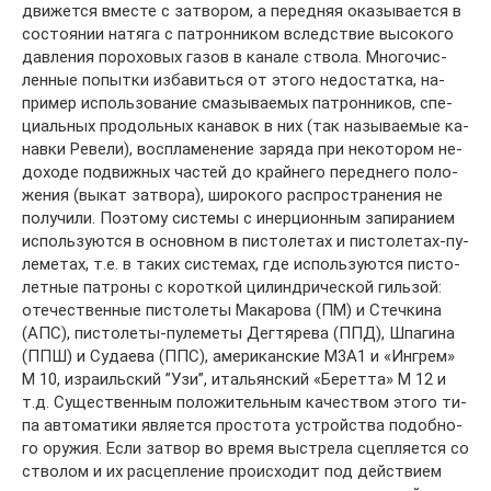
дви­жет­ся вме­сте с за­тво­ром, а пе­ред­няя ока­зы­ва­ет­ся в
со­стоя­нии на­тя­га с па­трон­ни­ком вслед­ст­вие вы­со­ко­го
дав­ле­ния по­ро­хо­вых га­зов в ка­на­ле ство­ла. Мно­го­чис­
лен­ные по­пыт­ки из­ба­вить­ся от это­го не­дос­тат­ка, на­
при­мер ис­поль­зо­ва­ние сма­зы­вае­мых па­трон­ни­ков, спе­
ци­аль­ных про­доль­ных ка­на­вок в них (так на­зы­вае­мые ка­
нав­ки Ре­ве­ли), вос­пла­ме­не­ние за­ря­да при не­ко­то­ром не­
до­хо­де под­виж­ных час­тей до край­не­го пе­ред­не­го по­ло­
же­ния (вы­кат за­тво­ра), ши­ро­ко­го рас­про­стра­не­ния не
по­лу­чи­ли. По­это­му сис­те­мы с инер­ци­он­ным за­пи­ра­ни­ем
ис­поль­зу­ют­ся в ос­нов­ном в пис­то­ле­тах и пис­то­ле­та­х-пу­
ле­ме­тах, т.е. в та­ких сис­те­мах, где ис­поль­зу­ют­ся пис­то­
лет­ные па­тро­ны с ко­рот­кой ци­лин­д­ри­че­ской гиль­зой:
оте­че­ст­вен­ные пис­то­ле­ты Ма­ка­ро­ва (ПМ) и Стеч­ки­на
(АПС), пис­то­ле­ты-пу­ле­ме­ты Дег­тя­ре­ва (ППД), Шпа­ги­на
(ППШ) и Су­дае­ва (ППС), аме­ри­кан­ские М3А1 и «Ин­грем»
М 10, из­ра­иль­ский ”Узи”, италь­ян­ский «Бе­рет­та» М 12 и
т.д. Су­ще­ст­вен­ным по­ло­жи­тель­ным ка­че­ст­вом это­го ти­
па ав­то­ма­ти­ки яв­ля­ет­ся про­сто­та уст­рой­ст­ва по­доб­но­
го ору­жия. Ес­ли за­твор во вре­мя вы­стре­ла сце­п­ля­ет­ся со
ство­лом и их рас­це­п­ле­ние про­ис­хо­дит под дей­ст­ви­ем