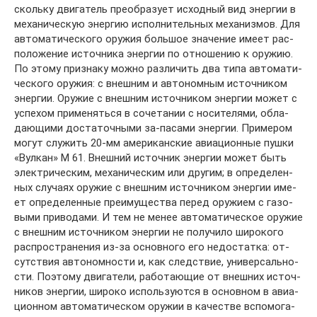
сколь­ку дви­га­тель пре­об­ра­зу­ет ис­ход­ный вид энер­гии в
ме­ха­ни­че­скую энер­гию ис­пол­ни­тель­ных ме­ха­низ­мов. Для
ав­то­ма­ти­че­ско­го ору­жия боль­шое зна­че­ние име­ет рас­
по­ло­же­ние ис­точ­ни­ка энер­гии по от­но­ше­нию к ору­жию.
По это­му при­зна­ку мож­но раз­ли­чить два ти­па ав­то­ма­ти­
че­ско­го ору­жия: с внеш­ним и ав­то­ном­ным ис­точ­ни­ком
энер­гии. Ору­жие с внеш­ним ис­точ­ни­ком энер­гии мо­жет с
ус­пе­хом при­ме­нять­ся в со­че­та­нии с но­си­те­ля­ми, об­ла­
даю­щи­ми дос­та­точ­ны­ми за-па­са­ми энер­гии. При­ме­ром
мо­гут слу­жить 20-мм аме­ри­кан­ские авиа­ци­он­ные пуш­ки
«Вул­кан» М 61. Внеш­ний ис­точ­ник энер­гии мо­жет быть
элек­три­че­ским, ме­ха­ни­че­ским или дру­гим; в оп­ре­де­лен­
ных слу­ча­ях ору­жие с внеш­ним ис­точ­ни­ком энер­гии име­
ет оп­ре­де­лен­ные пре­иму­ще­ст­ва пе­ред ору­жи­ем с га­зо­
вы­ми при­во­да­ми. И тем не ме­нее ав­то­ма­ти­че­ское ору­жие
с внеш­ним ис­точ­ни­ком энер­гии не по­лу­чи­ло ши­ро­ко­го
рас­про­стра­не­ния из-за ос­нов­но­го его не­дос­тат­ка: от­
сут­ст­вия ав­то­ном­но­сти и, как след­ст­вие, уни­вер­саль­но­
сти. По­это­му дви­га­те­ли, ра­бо­таю­щие от внеш­них ис­точ­
ни­ков энер­гии, ши­ро­ко ис­поль­зу­ют­ся в ос­нов­ном в авиа­
ци­он­ном ав­то­ма­ти­че­ском ору­жии в ка­че­ст­ве вспо­мо­га­