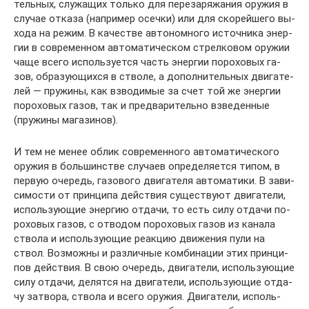
тель­ных, слу­жа­щих толь­ко для пе­ре­за­ря­жа­ния ору­жия в
слу­чае от­ка­за (на­при­мер осеч­ки) или для ско­рей­ше­го вы­
хо­да на ре­жим. В ка­че­ст­ве ав­то­ном­но­го ис­точ­ни­ка энер­
гии в со­вре­мен­ном ав­то­ма­ти­че­ском стрел­ко­вом ору­жии
ча­ще все­го ис­поль­зу­ет­ся часть энер­гии по­ро­хо­вых га­
зов, об­ра­зую­щих­ся в ство­ле, а до­пол­ни­тель­ных дви­га­те­
лей — пру­жи­ны, как взво­ди­мые за счет той же энер­гии
по­ро­хо­вых га­зов, так и пред­ва­ри­тель­но взве­ден­ные
(пру­жи­ны ма­га­зи­нов).
И тем не ме­нее об­лик со­вре­мен­но­го ав­то­ма­ти­че­ско­го
ору­жия в боль­шин­ст­ве слу­ча­ев оп­ре­де­ля­ет­ся ти­пом, в
пер­вую оче­редь, га­зо­во­го дви­га­те­ля ав­то­ма­ти­ки. В за­ви­
си­мо­сти от прин­ци­па дей­ст­вия су­ще­ст­ву­ют дви­га­те­ли,
ис­поль­зую­щие энер­гию от­да­чи, то есть си­лу от­да­чи по­
ро­хо­вых га­зов, с от­во­дом по­ро­хо­вых га­зов из ка­на­ла
ство­ла и ис­поль­зую­щие ре­ак­цию дви­же­ния пу­ли на
ствол. Воз­мож­ны и раз­лич­ные ком­би­на­ции этих прин­ци­
пов дей­ст­вия. В свою оче­редь, дви­га­те­ли, ис­поль­зую­щие
си­лу от­да­чи, де­лят­ся на дви­га­те­ли, ис­поль­зую­щие от­да­
чу за­тво­ра, ство­ла и все­го ору­жия. Дви­га­те­ли, ис­поль­