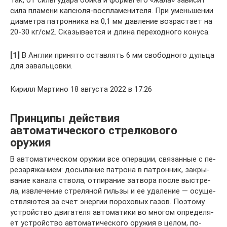
Так, от силы удара бойка и формы его «жала» зависит
сила пламени капсюля-воспламенителя. При уменьшении
диаметра патронника на 0,1 мм давление возрастает на
20-30 кг/см2. Сказывается и длина переходного конуса.
[1]
В Англии принято оставлять 6 мм свободного дульца
для завальцовки.
Кирилл Мартино 18 августа 2022 в 17:26
Принципы действия
автоматического стрелкового
оружия
В ав­то­ма­ти­че­ском ору­жии все опе­ра­ции, свя­зан­ные с пе­
ре­за­ря­жа­ни­ем: до­сы­ла­ние па­тро­на в па­трон­ник, за­кры­
ва­ние ка­на­ла ство­ла, от­пи­ра­ние за­тво­ра по­сле вы­стре­
ла, из­вле­че­ние стре­ля­ной гиль­зы и ее уда­ле­ние — осу­ще­
ст­в­ля­ют­ся за счет энер­гии по­ро­хо­вых га­зов. По­это­му
уст­рой­ст­во дви­га­те­ля ав­то­ма­ти­ки во мно­гом оп­ре­де­ля­
ет уст­рой­ст­во ав­то­ма­ти­че­ско­го ору­жия в це­лом, по­