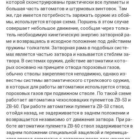
ко­то­рой скон­ст­руи­ро­ва­ны прак­ти­че­ски все пу­ле­ме­ты и
боль­шая часть ав­то­ма­тов и штур­мо­вых вин­то­вок. Там
же, где име­ет­ся по­треб­ность за­ря­жать ору­жие из обой­
мы, ис­поль­зу­ет­ся вто­рая схе­ма. Пор­шень в этом слу­чае
со­вер­ша­ет не­боль­шое дви­же­ние, со­об­щая че­рез тол­ка­
тель не­об­хо­ди­мую ки­не­ти­че­скую энер­гию за­твор­ной ра­
ме и воз­вра­ща­ясь в ис­ход­ное по­ло­же­ние под дей­ст­ви­ем
пру­жи­ны тол­ка­те­ля. За­твор­ная ра­ма в по­доб­ных сис­те­
мах яв­ля­ет­ся ча­стью за­тво­ра и на­зы­ва­ет­ся стеб­лем за­
тво­ра. В сис­те­мах ору­жия, дей­ст­вие ав­то­ма­ти­ки ко­то­
рых ос­но­ва­но на прин­ци­пе от­во­да по­ро­хо­вых га­зов,
обыч­но ство­лы за­кре­п­ля­ют­ся не­под­виж­но, од­на­ко из­
вест­ны сис­те­мы ав­то­ма­ти­че­ско­го стрел­ко­во­го ору­жия,
в ко­то­рых для ра­бо­ты ав­то­ма­ти­ки ис­поль­зу­ет­ся от­вод
по­ро­хо­вых га­зов при под­виж­ном ство­ле. По та­кой схе­ме
ра­бо­та­ет ав­то­ма­ти­ка че­хо­сло­вац­ких пу­ле­ме­тов ZВ-53 и
ZВ-60. При ра­бо­те ав­то­ма­ти­ки пу­ле­ме­та ZВ-53 ствол,
отой­дя на­зад, не за­дер­жи­ва­ет­ся в зад­нем по­ло­же­нии и
воз­вра­ща­ет­ся не­за­ви­си­мо от дви­же­ния за­тво­ра. При ра­
бо­те ав­то­ма­ти­ки пу­ле­ме­та ZВ-60 ствол за­дер­жи­ва­ет­ся в
зад­нем по­ло­же­нии спе­ци­аль­ной за­щел­кой и пе­ре­ме­ща­