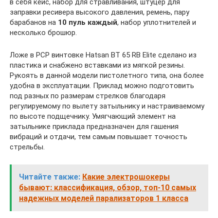
в себя кейс, набор для стравливания, штуцер для
заправки ресивера высокого давления, ремень, пару
барабанов на
10 пуль каждый
, набор уплотнителей и
несколько брошюр.
Ложе в PCP винтовке Hatsan BT 65 RB Elite сделано из
пластика и снабжено вставками из мягкой резины.
Рукоять в данной модели пистолетного типа, она более
удобна в эксплуатации. Приклад можно подготовить
под разных по размерам стрелков благодаря
регулируемому по вылету затыльнику и настраиваемому
по высоте подщечнику. Умягчающий элемент на
затыльнике приклада предназначен для гашения
вибраций и отдачи, тем самым повышает точность
стрельбы.
Читайте также:
Какие электрошокеры
бывают: классификация, обзор, топ-10 самых
надежных моделей парализаторов 1 класса