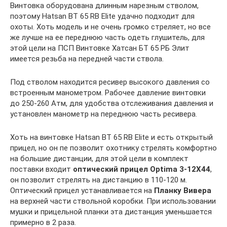
Винтовка оборудована длинным нарезным стволом,
поэтому Hatsan BT 65 RB Elite удачно подходит для
охоты. Хоть модель и не очень громко стреляет, но все
же лучше на ее переднюю часть одеть глушитель, для
этой цели на ПСП Винтовке Хатсан БТ 65 РБ Элит
имеется резьба на передней части ствола.
Под стволом находится ресивер высокого давления со
встроенным манометром. Рабочее давление винтовки
до 250-260 Атм, для удобства отслеживания давления и
установлен манометр на переднюю часть ресивера.
Хоть на винтовке Hatsan BT 65 RB Elite и есть открытый
прицел, но он пе позволит охотнику стрелять комфортно
на большие дистанции, для этой цели в комплект
поставки входит
оптический прицел Optima 3-12X44
,
он позволит стрелять на дистанцию в 110-120 м.
Оптический прицел устанавливается на
Планку Вивера
на верхней части ствольной коробки. При использовании
мушки и прицельной планки эта дистанция уменьшается
примерно в 2 раза.