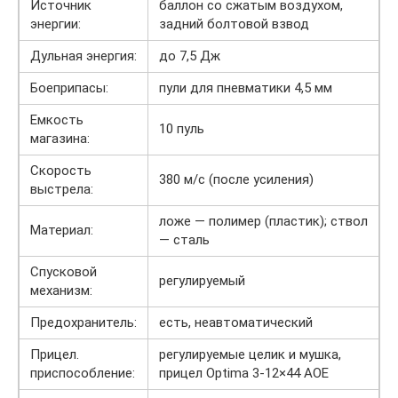
Источник
баллон со сжатым воздухом,
энергии:
задний болтовой взвод
Дульная энергия:
до 7,5 Дж
Боеприпасы:
пули для пневматики 4,5 мм
Емкость
10 пуль
магазина:
Скорость
380 м/с (после усиления)
выстрела:
ложе — полимер (пластик); ствол
Материал:
— сталь
Спусковой
регулируемый
механизм:
Предохранитель:
есть, неавтоматический
Прицел.
регулируемые целик и мушка,
приспособление:
прицел Optima 3-12×44 AOE