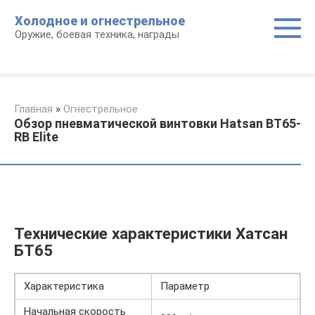
Перейти
Холодное и огнестрельное
к
Оружие, боевая техника, награды
контенту
Главная
»
Огнестрельное
Обзор пневматической винтовки Hatsan BT65-
RB Elite
Технические характеристики Хатсан
БТ65
Характеристика
Параметр
Начальная скорость