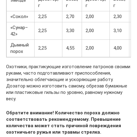
г
г
г
г
г
«Сокол»
2,25
2,70
2,00
2,30
1
«Сунар–
2,25
3,30
2,00
3,10
1
42»
Дымный
2,25
4,55
2,00
4,00
1
порох
Охотники, практикующие изготовление патронов своими
руками, часто подготавливают приспособления,
значительно облегчающие и ускоряющие работу.
Дозатор можно изготовить самому, обрезав бумажные
или пластиковые гильзы по уровню, равному нужному
весу.
Обратите внимание! Количество пороха должно
соответствовать рекомендуемому. Превышение
количества может стать причиной повреждения
охотничьего ружья или травмы стрелка.