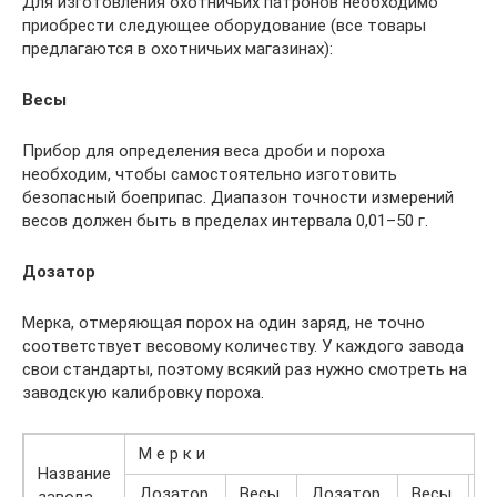
Для изготовления охотничьих патронов необходимо
приобрести следующее оборудование (все товары
предлагаются в охотничьих магазинах):
Весы
Прибор для определения веса дроби и пороха
необходим, чтобы самостоятельно изготовить
безопасный боеприпас. Диапазон точности измерений
весов должен быть в пределах интервала 0,01–50 г.
Дозатор
Мерка, отмеряющая порох на один заряд, не точно
соответствует весовому количеству. У каждого завода
свои стандарты, поэтому всякий раз нужно смотреть на
заводскую калибровку пороха.
М е р к и
Название
Дозатор,
Весы,
Дозатор,
Весы,
Д
завода