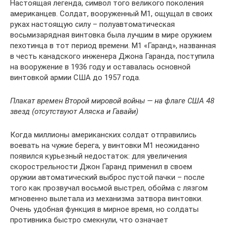
Настоящая легенда, символ того великого поколения
американцев. Солдат, вооруженный М1, ощущал в своих
руках настоящую силу – полуавтоматическая
восьмизарядная винтовка была лучшим в мире оружием
пехотинца в тот период времени. М1 «Гаранд», названная
в честь канадского инженера Джона Гаранда, поступила
на вооружение в 1936 году и оставалась основной
винтовкой армии США до 1957 года.
Плакат времен Второй мировой войны — на флаге США 48
звезд (отсутствуют Аляска и Гавайи)
Когда миллионы американских солдат отправились
воевать на чужие берега, у винтовки М1 неожиданно
появился курьезный недостаток: для увеличения
скорострельности Джон Гаранд применил в своем
оружии автоматический выброс пустой пачки – после
того как прозвучал восьмой выстрел, обойма с лязгом
мгновенно вылетала из механизма затвора винтовки.
Очень удобная функция в мирное время, но солдаты
противника быстро смекнули, что означает