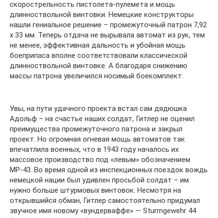
скорострельность пистолета-пулемета и мощь
длинноствольной винтовки. Немецкие конструкторы
нашли гениальное решение – промежуточный патрон 7,92
х 33 мм. Теперь отдача не вырывала автомат из рук, тем
не менее, эффективная дальность и убойная мощь
боеприпаса вполне соответствовали классической
длинноствольной винтовке. А благодаря снижению
массы патрона увеличился носимый боекомплект.
Увы, на пути удачного проекта встал сам дядюшка
Адольф – на счастье наших солдат, Гитлер не оценил
преимущества промежуточного патрона и закрыл
проект. Но огромная огневая мощь автоматов так
впечатлила военных, что в 1943 году началось их
массовое производство под «левым» обозначением
МР-43. Во время одной из инспекционных поездок вождь
немецкой нации был удивлен просьбой солдат – им
нужно больше штурмовых винтовок. Несмотря на
открывшийся обман, Гитлер самостоятельно придумал
звучное имя новому «вундерваффе» — Sturmgewehr 44