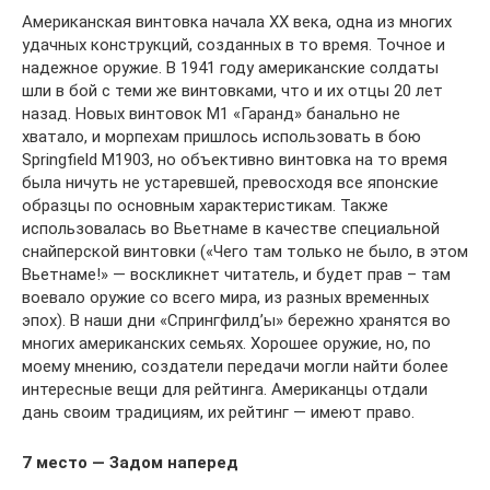
Американская винтовка начала ХХ века, одна из многих
удачных конструкций, созданных в то время. Точное и
надежное оружие. В 1941 году американские солдаты
шли в бой с теми же винтовками, что и их отцы 20 лет
назад. Новых винтовок М1 «Гаранд» банально не
хватало, и морпехам пришлось использовать в бою
Springfield M1903, но объективно винтовка на то время
была ничуть не устаревшей, превосходя все японские
образцы по основным характеристикам. Также
использовалась во Вьетнаме в качестве специальной
снайперской винтовки («Чего там только не было, в этом
Вьетнаме!» — воскликнет читатель, и будет прав – там
воевало оружие со всего мира, из разных временных
эпох). В наши дни «Спрингфилд’ы» бережно хранятся во
многих американских семьях. Хорошее оружие, но, по
моему мнению, создатели передачи могли найти более
интересные вещи для рейтинга. Американцы отдали
дань своим традициям, их рейтинг — имеют право.
7 место — Задом наперед