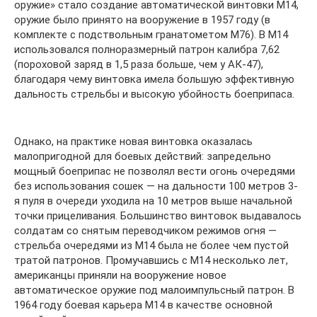
оружие» стало создание автоматической винтовки М14,
оружие было принято на вооружение в 1957 году (в
комплекте с подствольным гранатометом М76). В М14
использовался полноразмерный патрон калибра 7,62
(пороховой заряд в 1,5 раза больше, чем у АК-47),
благодаря чему винтовка имела большую эффективную
дальность стрельбы и высокую убойность боеприпаса.
Однако, на практике новая винтовка оказалась
малопригодной для боевых действий: запредельно
мощный боеприпас не позволял вести огонь очередями
без использования сошек — на дальности 100 метров 3-
я пуля в очереди уходила на 10 метров выше начальной
точки прицеливания. Большинство винтовок выдавалось
солдатам со снятым переводчиком режимов огня —
стрельба очередями из М14 была не более чем пустой
тратой патронов. Промучавшись с М14 несколько лет,
американцы приняли на вооружение новое
автоматическое оружие под малоимпульсный патрон. В
1964 году боевая карьера М14 в качестве основной