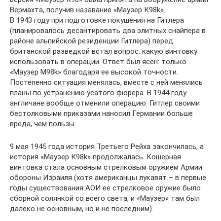
Вермахта, получив назавание «Маузер К98k».
В 1943 году при подготовке покушения на Гитлера
(планировалось десантировать два элитных снайпера в
районе альпийской резиденции Гитлера) перед
британской разведкой встал вопрос: какую винтовку
использовать в операции. Ответ был ясен: только
«Маузер М98k» благодаря ее высокой точности.
Постепенно ситуация менялась, вместе с ней менялись
планы по устранению усатого фюрера. В 1944 году
англичане вообще отменили операцию: Гитлер своими
бестолковыми приказами наносил Германии больше
вреда, чем пользы.
9 мая 1945 года история Третьего Рейха закончилась, а
история «Маузер К98k» продолжалась. Кошерная
винтовка стала основным стрелковым оружием Армии
обороны Израиля (хотя американцы лукавят – в первые
годы существования АОИ ее стрелковое оружие было
сборной солянкой со всего света, и «Маузер» там был
далеко не основным, но и не последним).