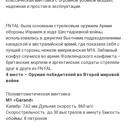
классическая винтовка с огромной убойной мощью,
надежная и простая в эксплуатации.
FN FAL была основным стрелковым оружием Армии
обороны Израиля в ходе Шестидневной войны,
использовалась в джунглях Вьетнама подразделениями
канадской и австралийской армий, где показала себя с
лучшей стороны, нежели американская М16. Забавный
конфуз случился во время Фолклендского конфликта –
британские морпехи и аргентинские солдаты стреляли
друг в друга из FN FAL.
4 место – Оружие победителей во Второй мировой
войне
Полуавтоматическая винтовка
М1 «Garand»
Калибр: 7,62 мм Дульная скорость: 860 м/с
Скорострельность: до 30 выстрелов в минуту. Емкость
обоймы: 8 патронов