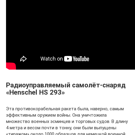
Радиоуправляемый самолёт-снаряд
«Henschel HS 293»
Эта противокорабельная ракета была, наверно, самым
эффективным оружием войны. Она уничтожила
множество военных эсминцев и торговых судов. В длину
4 метра и весом почти в тонну, они были выпущены
«тиражом» около 1000 образцов для немецкой военной