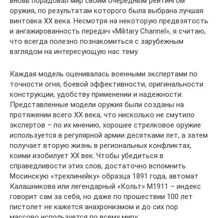
вновь порадовал мир своим очередным рейтингом
оружия, по результатам которого была выбрана лучшая
винтовка ХХ века. Несмотря на некоторую предвзятость
и ангажированность передач «Military Channel», я считаю,
что всегда полезно познакомиться с зарубежным
взглядом на интересующую нас тему.
Каждая модель оценивалась военными экспертами по
точности огня, боевой эффективности, оригинальности
конструкции, удобству применении и надежности.
Представленные модели оружия были созданы на
протяжении всего ХХ века, что нисколько не смутило
экспертов – по их мнению, хорошее стрелковое оружие
используется в регулярной армии десятками лет, а затем
получает вторую жизнь в региональных конфликтах,
коими изобилует ХХ век. Чтобы убедиться в
справедливости этих слов, достаточно вспомнить
Мосинскую «трехлинейку» образца 1891 года, автомат
Калашникова или легендарный «Кольт» М1911 – индекс
говорит сам за себя, но даже по прошествии 100 лет
пистолет не кажется анахронизмом и до сих пор
массово используется по всему миру.