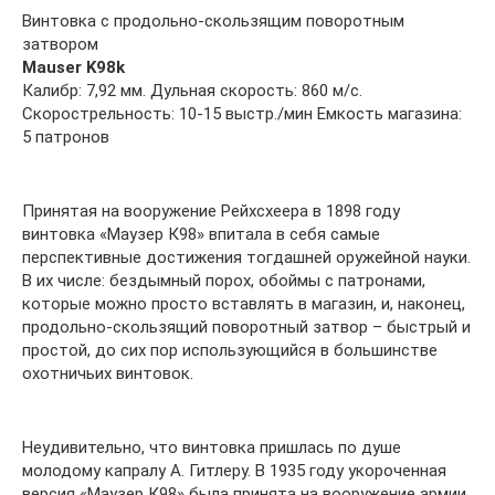
Винтовка с продольно-скользящим поворотным
затвором
Mauser K98k
Калибр: 7,92 мм. Дульная скорость: 860 м/с.
Скорострельность: 10-15 выстр./мин Емкость магазина:
5 патронов
Принятая на вооружение Рейхсхеера в 1898 году
винтовка «Маузер К98» впитала в себя самые
перспективные достижения тогдашней оружейной науки.
В их числе: бездымный порох, обоймы с патронами,
которые можно просто вставлять в магазин, и, наконец,
продольно-скользящий поворотный затвор – быстрый и
простой, до сих пор использующийся в большинстве
охотничьих винтовок.
Неудивительно, что винтовка пришлась по душе
молодому капралу А. Гитлеру. В 1935 году укороченная
версия «Маузер К98» была принята на вооружение армии