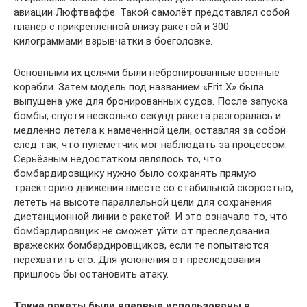
авиации Люфтваффе. Такой самолёт представлял собой
планер с прикреплённой внизу ракетой и 300
килограммами взрывчатки в боеголовке.
Основными их целями были небронированные военные
корабли. Затем модель под названием «Frit X» была
выпущена уже для бронированных судов. После запуска
бомбы, спустя несколько секунд ракета разгоралась и
медленно летела к намеченной цели, оставляя за собой
след так, что пулемётчик мог наблюдать за процессом.
Серьёзным недостатком являлось то, что
бомбардировщику нужно было сохранять прямую
траекторию движения вместе со стабильной скоростью,
лететь на высоте параллельной цели для сохранения
дистанционной линии с ракетой. И это означало то, что
бомбардировщик не сможет уйти от преследования
вражеских бомбардировщиков, если те попытаются
перехватить его. Для уклонения от преследования
пришлось бы остановить атаку.
Такие ракеты были впервые использованы в