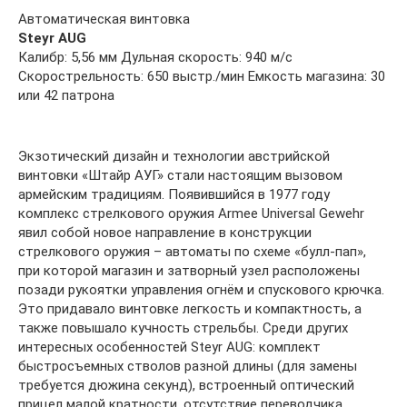
Автоматическая винтовка
Steyr AUG
Калибр: 5,56 мм Дульная скорость: 940 м/с
Скорострельность: 650 выстр./мин Емкость магазина: 30
или 42 патрона
Экзотический дизайн и технологии австрийской
винтовки «Штайр АУГ» стали настоящим вызовом
армейским традициям. Появившийся в 1977 году
комплекс стрелкового оружия Armee Universal Gewehr
явил собой новое направление в конструкции
стрелкового оружия – автоматы по схеме «булл-пап»,
при которой магазин и затворный узел расположены
позади рукоятки управления огнём и спускового крючка.
Это придавало винтовке легкость и компактность, а
также повышало кучность стрельбы. Среди других
интересных особенностей Steyr AUG: комплект
быстросъемных стволов разной длины (для замены
требуется дюжина секунд), встроенный оптический
прицел малой кратности, отсутствие переводчика