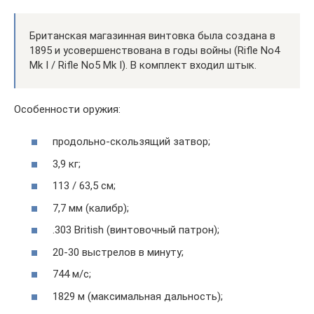
Британская магазинная винтовка была создана в
1895 и усовершенствована в годы войны (Rifle No4
Mk I / Rifle No5 Mk I). В комплект входил штык.
Особенности оружия:
продольно-скользящий затвор;
3,9 кг;
113 / 63,5 см;
7,7 мм (калибр);
.303 British (винтовочный патрон);
20-30 выстрелов в минуту;
744 м/с;
1829 м (максимальная дальность);