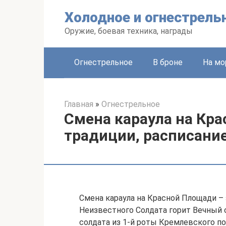
Перейти
Холодное и огнестрель
к
контенту
Оружие, боевая техника, награды
Огнестрельное
В броне
На мо
Главная
»
Огнестрельное
Смена караула на Кра
традиции, расписани
Смена караула на Красной Площади –
Неизвестного Солдата горит Вечный о
солдата из 1-й роты Кремлевского п