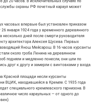
 до 20 часов. В исключительных случаях по
 службы охраны РФ почетный караул может
вух часовых впервые был установлен приказом
 26 января 1924 года у временного деревянного
за несколько дней после смерти руководителя
екту архитектора Алексея Щусева. Первых
разводящий Янош Мейсарош. В 16 часов курсанты
стали около гроба Ленина на деревянном
роб подняли и медленно понесли, они шли по
ись друг к другу и замерли с винтовками у входа.
 на Красной площади несли курсанты
и ВЦИК, находившейся в Кремле. С 1935 года
лдат специального кремлевского гарнизона. В
различное число караульных — от одного до
век).