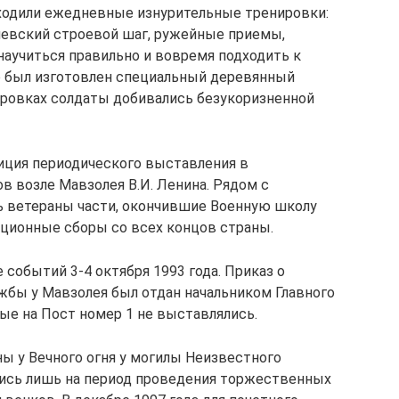
ходили ежедневные изнурительные тренировки:
евский строевой шаг, ружейные приемы,
аучиться правильно и вовремя подходить к
го был изготовлен специальный деревянный
нировках солдаты добивались безукоризненной
иция периодического выставления в
в возле Мавзолея В.И. Ленина. Рядом с
 ветераны части, окончившие Военную школу
ционные сборы со всех концов страны.
событий 3‑4 октября 1993 года. Приказ о
жбы у Мавзолея был отдан начальником Главного
вые на Пост номер 1 не выставлялись.
ны у Вечного огня у могилы Неизвестного
лись лишь на период проведения торжественных