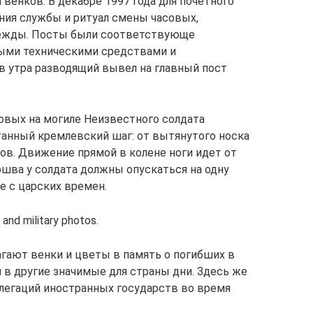
венков. В декабре 1997 года для почетного
ния службы и ритуал смены часовых,
дежды. Посты были соответствующе
ыми техническими средствами и
ов утра разводящий вывел на главный пост
овых на могиле Неизвестного солдата
анный кремлевский шаг: от вытянутого носка
ов. Движение прямой в колене ноги идет от
дошва у солдата должны опускаться на одну
е с царских времен.
nd military photos.
агают венки и цветы в память о погибших в
 в другие значимые для страны дни. Здесь же
легаций иностранных государств во время