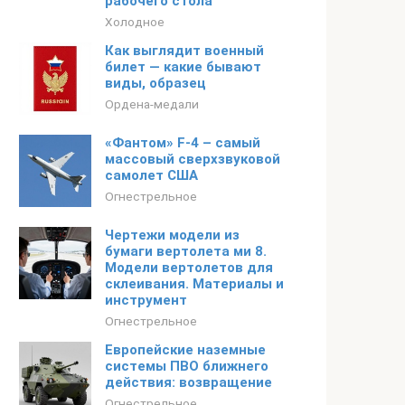
рабочего стола
Холодное
Как выглядит военный
билет — какие бывают
виды, образец
Ордена-медали
«Фантом» F-4 – самый
массовый сверхзвуковой
самолет США
Огнестрельное
Чертежи модели из
бумаги вертолета ми 8.
Модели вертолетов для
склеивания. Материалы и
инструмент
Огнестрельное
Европейские наземные
системы ПВО ближнего
действия: возвращение
Огнестрельное