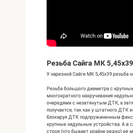
Резьба Сайга МК 5,45х3
У нарезной Сайги МК 5,45х39 резьба на
Резьба большого диаметра с крупным
многократного накручивания надульн
очередями с незатянутым ДТК, а затя
получается, так как у штатного ДТК 
блокируя ДТК подпружиненным фикса
крупные надульные устройства. А в с
строя (что бывает крайне редко) её 