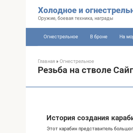
Перейти
Холодное и огнестрель
к
контенту
Оружие, боевая техника, награды
Огнестрельное
В броне
На мо
Главная
»
Огнестрельное
Резьба на стволе Сайга
История создания караби
Этот карабин представитель большог