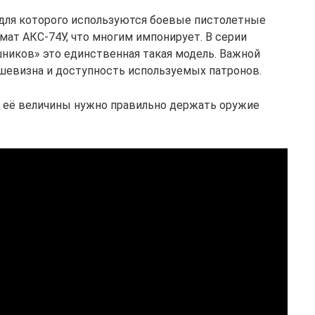
 для которого используются боевые пистолетные
мат АКС-74У, что многим импонирует. В серии
ников» это единственная такая модель. Важной
шевизна и доступность используемых патронов.
я её величины нужно правильно держать оружие