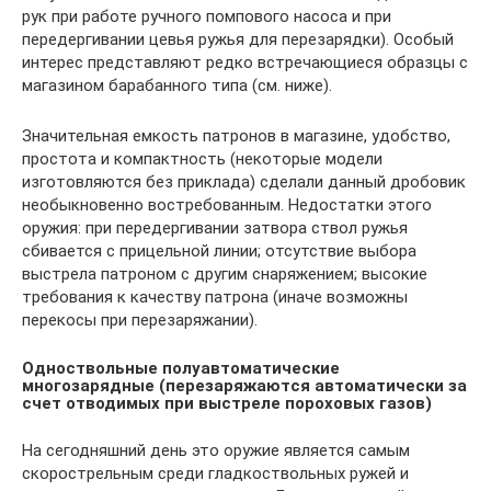
рук при работе ручного помпового насоса и при
передергивании цевья ружья для перезарядки). Особый
интерес представляют редко встречающиеся образцы с
магазином барабанного типа (см. ниже).
Значительная емкость патронов в магазине, удобство,
простота и компактность (некоторые модели
изготовляются без приклада) сделали данный дробовик
необыкновенно востребованным. Недостатки этого
оружия: при передергивании затвора ствол ружья
сбивается с прицельной линии; отсутст­вие выбора
выстрела патроном с другим снаряжением; высокие
требования к качеству патрона (иначе возможны
перекосы при перезаряжании).
Одноствольные полуавтоматические
многозарядные (перезаряжаются автоматически за
счет отводимых при выстреле пороховых газов)
На сегодняшний день это оружие является самым
скорострельным среди гладкоствольных ружей и