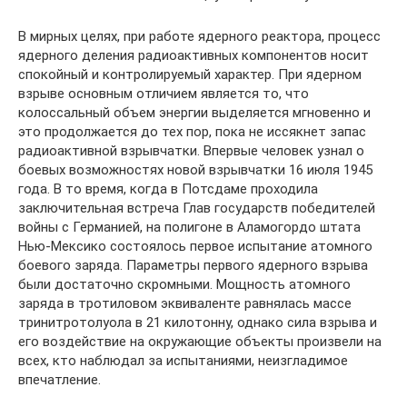
В мирных целях, при работе ядерного реактора, процесс
ядерного деления радиоактивных компонентов носит
спокойный и контролируемый характер. При ядерном
взрыве основным отличием является то, что
колоссальный объем энергии выделяется мгновенно и
это продолжается до тех пор, пока не иссякнет запас
радиоактивной взрывчатки. Впервые человек узнал о
боевых возможностях новой взрывчатки 16 июля 1945
года. В то время, когда в Потсдаме проходила
заключительная встреча Глав государств победителей
войны с Германией, на полигоне в Аламогордо штата
Нью-Мексико состоялось первое испытание атомного
боевого заряда. Параметры первого ядерного взрыва
были достаточно скромными. Мощность атомного
заряда в тротиловом эквиваленте равнялась массе
тринитротолуола в 21 килотонну, однако сила взрыва и
его воздействие на окружающие объекты произвели на
всех, кто наблюдал за испытаниями, неизгладимое
впечатление.