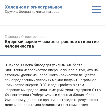
Перейти
Холодное и огнестрельное
к
Оружие, боевая техника, награды
контенту
Главная
»
Огнестрельное
Ядерный взрыв — самое страшное открытие
человечества
В начале XX века благодаря усилиям Альберта
Эйнштейна человечество впервые узнало о том, что на
атомном уровне из небольшого количества вещества
при определенных условиях можно получить огромное
количество энергии. В 30-е годы работу в этом
направлении продолжили немецкий физик-ядерщик Отто
Хан, англичанин Роберт Фриш и француз Жолио-Кюри.
Именно им удалось на практике отследить результаты
деления ядер атомов радиоактивных химических