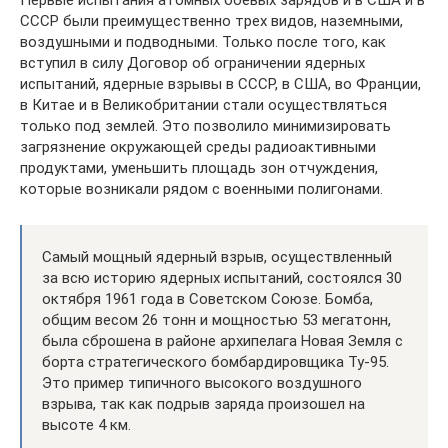
Первые испытания атомных боевых зарядов и в США и в
СССР были преимущественно трех видов, наземными,
воздушными и подводными. Только после того, как
вступил в силу Договор об ограничении ядерных
испытаний, ядерные взрывы в СССР, в США, во Франции,
в Китае и в Великобритании стали осуществляться
только под землей. Это позволило минимизировать
загрязнение окружающей среды радиоактивными
продуктами, уменьшить площадь зон отчуждения,
которые возникали рядом с военными полигонами.
Самый мощный ядерный взрыв, осуществленный
за всю историю ядерных испытаний, состоялся 30
октября 1961 года в Советском Союзе. Бомба,
общим весом 26 тонн и мощностью 53 мегатонн,
была сброшена в районе архипелага Новая Земля с
борта стратегического бомбардировщика Ту-95.
Это пример типичного высокого воздушного
взрыва, так как подрыв заряда произошел на
высоте 4 км.