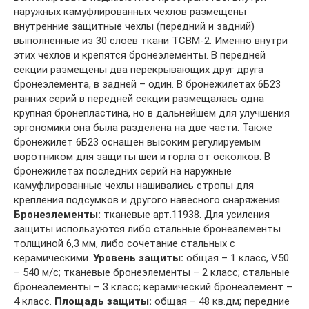
наружных камуфлированных чехлов размещены
внутренние защитные чехлы (передний и задний)
выполненные из 30 слоев ткани ТСВМ-2. Именно внутри
этих чехлов и крепятся бронеэлементы. В передней
секции размещены два перекрывающих друг друга
бронеэлемента, в задней – один. В бронежилетах 6Б23
ранних серий в передней секции размещалась одна
крупная бронепластина, но в дальнейшем для улучшения
эргономики она была разделена на две части. Также
бронежилет 6Б23 оснащен высоким регулируемым
воротником для защиты шеи и горла от осколков. В
бронежилетах последних серий на наружные
камуфлированные чехлы нашивались стропы для
крепления подсумков и другого навесного снаряжения.
Бронеэлементы:
тканевые арт.11938. Для усиления
защиты используются либо стальные бронеэлементы
толщиной 6,3 мм, либо сочетание стальных с
керамическими.
Уровень защиты:
общая – 1 класс, V50
– 540 м/с; тканевые бронеэлементы – 2 класс; стальные
бронеэлементы – 3 класс; керамический бронеэлемент –
4 класс.
Площадь защиты:
общая – 48 кв.дм; передние