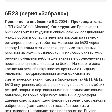
6Б23 (серия «Забрало»)
Принятие на снабжение ВС:
2004 г.
Производитель:
НПП «КлАСС» (г. Москва)
Конструкция:
Бронежилет
6Б23 состоит из грудной и спиной секций, соединенных
между собой в области плеч при помощи разъемно-
регулировочного устройства. Надевается 6Б23 через
голову. На талии стягивается широкими тканевыми
ремнями на крупных «липучках». В боковых частях этих
ремней помещены небольшие тканевые бронеэлементы,
предназначенные для защиты боков. На животе зона
крепления ремней накрывается крупным откидным
клапаном. Камуфлированный чехол выполнен из
синтетической ткани. Как и в бронежилетах 6Б11, 6Б12,
6Б13 внутренняя, обращенная к телу поверхность обеих
секций, покрыта вертикальными пенополиэтиленовыми
валиками, которые образуют защитные демпферы.
Данная конструкция демпферов позволяет, как снижать
заброневое (контузионное) воздействие, так и
вентилировать поджилетное пространство. Внутри