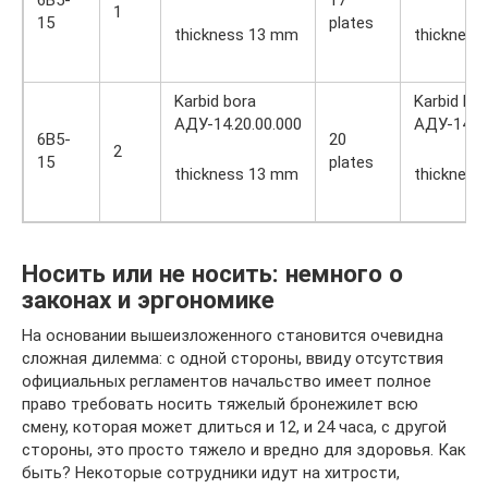
1
15
plates
thickness 13 mm
thicknes
Karbid bora
Karbid bo
АДУ-14.20.00.000
АДУ-14.20
6B5-
20
2
15
plates
thickness 13 mm
thicknes
Носить или не носить: немного о
законах и эргономике
На основании вышеизложенного становится очевидна
сложная дилемма: с одной стороны, ввиду отсутствия
официальных регламентов начальство имеет полное
право требовать носить тяжелый бронежилет всю
смену, которая может длиться и 12, и 24 часа, с другой
стороны, это просто тяжело и вредно для здоровья. Как
быть? Некоторые сотрудники идут на хитрости,