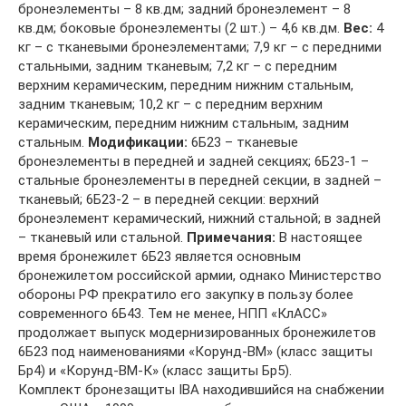
бронеэлементы – 8 кв.дм; задний бронеэлемент – 8
кв.дм; боковые бронеэлементы (2 шт.) – 4,6 кв.дм.
Вес:
4
кг – с тканевыми бронеэлементами; 7,9 кг – с передними
стальными, задним тканевым; 7,2 кг – с передним
верхним керамическим, передним нижним стальным,
задним тканевым; 10,2 кг – с передним верхним
керамическим, передним нижним стальным, задним
стальным.
Модификации:
6Б23 – тканевые
бронеэлементы в передней и задней секциях; 6Б23-1 –
стальные бронеэлементы в передней секции, в задней –
тканевый; 6Б23-2 – в передней секции: верхний
бронеэлемент керамический, нижний стальной; в задней
– тканевый или стальной.
Примечания:
В настоящее
время бронежилет 6Б23 является основным
бронежилетом российской армии, однако Министерство
обороны РФ прекратило его закупку в пользу более
современного 6Б43. Тем не менее, НПП «КлАСС»
продолжает выпуск модернизированных бронежилетов
6Б23 под наименованиями «Корунд-ВМ» (класс защиты
Бр4) и «Корунд-ВМ-К» (класс защиты Бр5).
Комплект бронезащиты IBA находившийся на снабжении