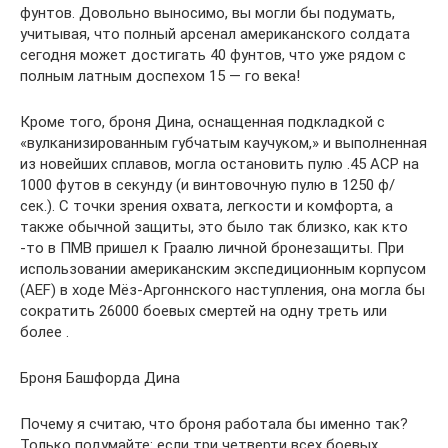
фунтов. Довольно выносимо, вы могли бы подумать,
учитывая, что полный арсенал американского солдата
сегодня может достигать 40 фунтов, что уже рядом с
полным латным доспехом 15 — го века!
Кроме того, броня Дина, оснащенная подкладкой с
«вулканизированным губчатым каучуком,» и выполненная
из новейших сплавов, могла остановить пулю .45 АСР на
1000 футов в секунду (и винтовочную пулю в 1250 ф/
сек.). С точки зрения охвата, легкости и комфорта, а
также обычной защиты, это было так близко, как кто
-то в ПМВ пришел к Граалю личной бронезащиты. При
использовании американским экспедиционным корпусом
(AEF) в ходе Мёз-Аргоннского наступления, она могла бы
сократить 26000 боевых смертей на одну треть или
более .
Броня Башфорда Дина
Почему я считаю, что броня работала бы именно так?
Только подумайте: если три четверти всех боевых