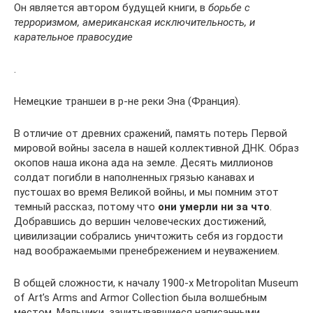
Он является автором будущей книги, в
борьбе с
терроризмом, американская исключительность, и
карательное правосудие
.
Немецкие траншеи в р-не реки Эна (Франция).
В отличие от древних сражений, память потерь Первой
мировой войны засела в нашей коллективной ДНК. Образ
окопов наша икона ада на земле. Десять миллионов
солдат погибли в наполненных грязью канавах и
пустошах во время Великой войны, и мы помним этот
темный рассказ, потому что
они умерли ни за что
.
Добравшись до вершин человеческих достижений,
цивилизации собрались уничтожить себя из гордости
над воображаемыми пренебрежением и неуважением.
В общей сложности, к началу 1900-х Metropolitan Museum
of Art’s Arms and Armor Collection была волшебным
местом. Мальчики, зачитывавшиеся написанными