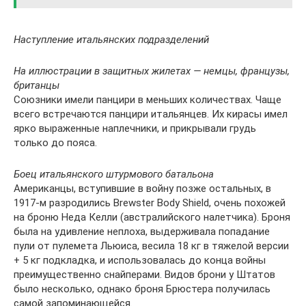
Наступление итальянских подразделений
На иллюстрации в защитных жилетах — немцы, французы,
британцы
Союзники имели панцири в меньших количествах. Чаще
всего встречаются панцири итальянцев. Их кирасы имел
ярко выраженные наплечники, и прикрывали грудь
только до пояса.
Боец итальянского штурмового батальона
Американцы, вступившие в войну позже остальных, в
1917-м разродились Brewster Body Shield, очень похожей
на броню Неда Келли (австралийского налетчика). Броня
была на удивление неплоха, выдерживала попадание
пули от пулемета Льюиса, весила 18 кг в тяжелой версии
+ 5 кг подкладка, и использовалась до конца войны
преимущественно снайперами. Видов брони у Штатов
было несколько, однако броня Брюстера получилась
самой запоминающейся.