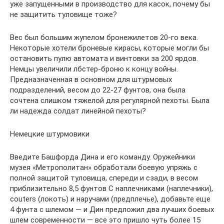
уже запущенными в производство для касок, почему бы
не защитить туловище тоже?
Вес был большим жупелом бронежилетов 20-го века.
Некоторые хотели броневые кирасы, которые могли бы
остановить пулю автомата и винтовки за 200 ярдов.
Немцы увеличили лбстер-броню к концу войны.
Предназначенная в основном для штурмовых
подразделений, весом до 22-27 фунтов, она была
сочтена слишком тяжелой для регулярной пехоты. Была
ли надежда солдат линейной пехоты?
Немецкие штурмовики
Введите Башфорда Дина и его команду. Оружейники
музея «Метрополитан» обработали боевую упряжь с
полной защитой туловища, спереди и сзади, в весом
приблизительно 8,5 фунтов С наплечниками (наплечники),
couters (локоть) и наручами (предплечье), добавьте еще
4 фунта с шлемом — и Дин предложил два лучших боевых
шлем современности — все это пришло чуть более 15