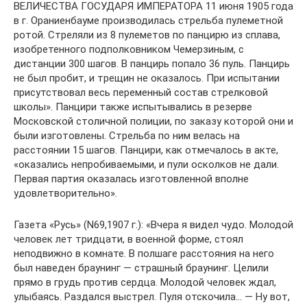
ВЕЛИЧЕСТВА ГОСУДАРЯ ИМПЕРАТОРА 11 июня 1905 года
в г. Ораниенбауме производилась стрельба пулеметной
ротой. Стреляли из 8 пулеметов по панцирю из сплава,
изобретенного подполковником Чемерзиным, с
дистанции 300 шагов. В панцирь попало 36 пуль. Панцирь
не был пробит, и трещин не оказалось. При испытании
присутствовал весь переменный состав стрелковой
школы». Панцири также испытывались в резерве
Московской столичной полиции, по заказу которой они и
были изготовлены. Стрельба по ним велась на
расстоянии 15 шагов. Панцири, как отмечалось в акте,
«оказались непробиваемыми, и пули осколков не дали.
Первая партия оказалась изготовленной вполне
удовлетворительно».
Газета «Русь» (N69,1907 г.): «Вчера я видел чудо. Молодой
человек лет тридцати, в военной форме, стоял
неподвижно в комнате. В полшаге расстояния на него
был наведен браунинг — страшный браунинг. Целили
прямо в грудь против сердца. Молодой человек ждал,
улыбаясь. Раздался выстрел. Пуля отскочила… — Ну вот,