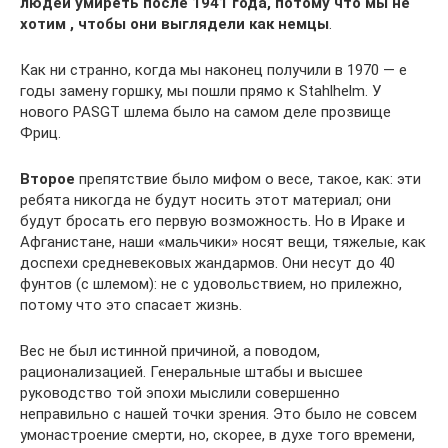
людей умиреть после 1941 года, потому что мы не
хотим , чтобы они выглядели как немцы
.
Как ни странно, когда мы наконец получили в 1970 — е
годы замену горшку, мы пошли прямо к Stahlhelm. У
нового PASGT шлема было на самом деле прозвище
Фриц.
Второе
препятствие было мифом о весе, такое, как: эти
ребята никогда не будут носить этот материал; они
будут бросать его первую возможность. Но в Ираке и
Афганистане, наши «мальчики» носят вещи, тяжелые, как
доспехи средневековых жандармов. Они несут до 40
фунтов (с шлемом): не с удовольствием, но прилежно,
потому что это спасает жизнь.
Вес не был истинной причиной, а поводом,
рационализацией. Генеральные штабы и высшее
руководство той эпохи мыслили совершенно
неправильно с нашей точки зрения. Это было не совсем
умонастроение смерти, но, скорее, в духе того времени,