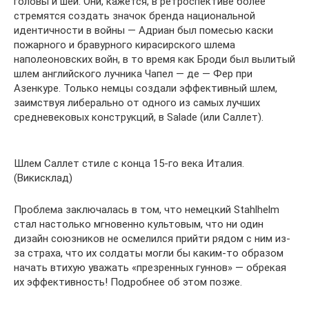
головы и шеи. Они, кажется, в ретроспективе более
стремятся создать значок бренда национальной
идентичности в войны — Адриан был помесью каски
пожарного и бравурного кирасирского шлема
наполеоновских войн, в то время как Броди был вылитый
шлем английского лучника Чапел — де — Фер при
Азенкуре. Только немцы создали эффективный шлем,
заимствуя либерально от одного из самых лучших
средневековых конструкций, в Salade (или Саллет).
Шлем Саллет стиле с конца 15-го века Италия.
(Викисклад)
Проблема заключалась в том, что немецкий Stahlhelm
стал настолько мгновенно культовым, что ни один
дизайн союзников не осмелился прийти рядом с ним из-
за страха, что их солдаты могли бы каким-то образом
начать втихую уважать «презренных гуннов» — обрекая
их эффективность! Подробнее об этом позже.