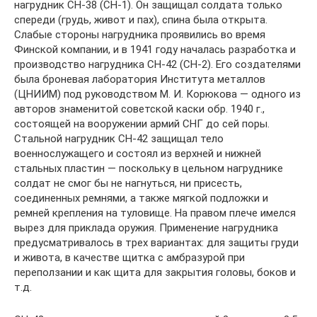
нагрудник СН-38 (СН-1). Он защищал солдата только
спереди (грудь, живот и пах), спина была открыта.
Слабые стороны нагрудника проявились во время
Финской компании, и в 1941 году началась разработка и
производство нагрудника СН-42 (СН-2). Его создателями
была броневая лаборатория Института металлов
(ЦНИИМ) под руководством М. И. Корюкова — одного из
авторов знаменитой советской каски обр. 1940 г.,
состоящей на вооружении армий СНГ до сей поры.
Стальной нагрудник СН-42 защищал тело
военнослужащего и состоял из верхней и нижней
стальных пластин — поскольку в цельном нагруднике
солдат не смог бы не нагнуться, ни присесть,
соединенных ремнями, а также мягкой подложки и
ремней крепления на туловище. На правом плече имелся
вырез для приклада оружия. Применение нагрудника
предусматривалось в трех вариантах: для защиты груди
и живота, в качестве щитка с амбразурой при
переползании и как щита для закрытия головы, боков и
т.д.