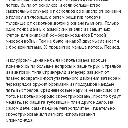
потерь были от осколков, и если большинство
смертельных случаев от осколков возникало от ранений
в голову и туловище, а затем защитив голову и
туловище от осколков должно означать много. Только
одна точка данных: армейский анализ из защитных
курток для экипажей бомбардировщиков Второй
мировой войны. Там не было никакой двусмысленности:
с бронежилетами, 58 процентов меньше потерь. Период.
«Полуброня» Дина не была использована вообще.
Конечно, были большие вопросы к защите рук. Стрельба
из винтовок типа Спрингфилд и Маузер зависит от
плавно возвратно-поступательного движения затвора и
перезарядка оружия обоймами из подсумков каждые
пять выстрелов. Средневековые наручи, независимо от
того, насколько хорошо сконструированы, просто будут
мешать. Но защита туловища и плеч другое дело. На
самом деле, сам «панцирь Метрополитан» тщательно
сконструирован для легкого использования
Спрингфилда.