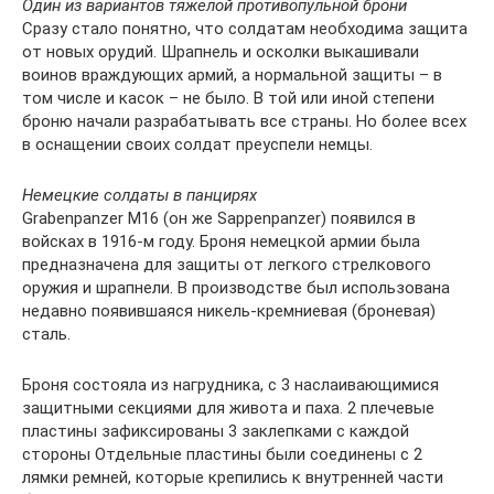
Один из вариантов тяжелой противопульной брони
Сразу стало понятно, что солдатам необходима защита
от новых орудий. Шрапнель и осколки выкашивали
воинов враждующих армий, а нормальной защиты – в
том числе и касок – не было. В той или иной степени
броню начали разрабатывать все страны. Но более всех
в оснащении своих солдат преуспели немцы.
Немецкие солдаты в панцирях
Grabenpanzer М16 (он же Sappenpanzer) появился в
войсках в 1916-м году. Броня немецкой армии была
предназначена для защиты от легкого стрелкового
оружия и шрапнели. В производстве был использована
недавно появившаяся никель-кремниевая (броневая)
сталь.
Броня состояла из нагрудника, с 3 наслаивающимися
защитными секциями для живота и паха. 2 плечевые
пластины зафиксированы 3 заклепками с каждой
стороны Отдельные пластины были соединены с 2
лямки ремней, которые крепились к внутренней части