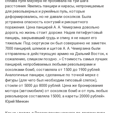
сплава пуля Маузера не пробивала на три шага
расстояния. Явились панцири и кирасы, непроницаемые
для револьверных и ружейных пуль, которые
деформировались, но не давали осколков. Была
устранена опасность контузий и рикошетного
поражения. Цена панцирей А. А. Чемерзина довольно
дорога, но жизнь стоит дороже. Надев пятифунтовый
панцирь, закрывавший грудь и спину, я не нашел его
тяжелым. Под сюртуком он был совершенно не заметен.
7000 панцирей, шлемов и щитов А. А. Чемерзина были
отправлены в действующую армию на Дальний Восток, к
сожалению, слишком поздно…» Стоимость самых лучших
панцирей, непробиваемых любыми револьверами и
осколками бомб, составляла от 1500 до 1900 рублей.
Аналогичные панцири, сделанные по точной мерке с
фигуры (для чего был необходим гипсовый слепок),
стоили от 5000 до 8000 рублей. Цена же бронирования
мотора (автомобиля) от осколков бомб и от пуль любых
револьверов составляла 15000, а кареты 20000 рублей».
Юрий Минкин