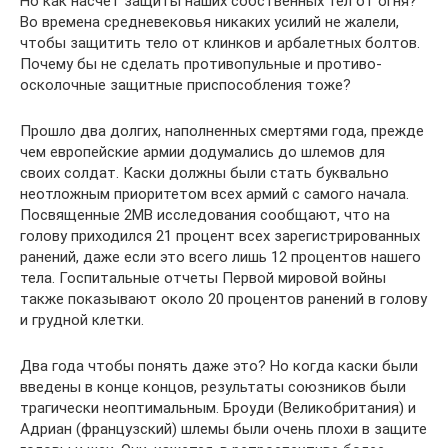
Но как насчет защиты наших собственных тел от огня?
Во времена средневековья никаких усилий не жалели,
чтобы защитить тело от клинков и арбалетных болтов.
Почему бы не сделать противопульные и противо-
осколочные защитные приспособления тоже?
Прошло два долгих, наполненных смертями года, прежде
чем европейские армии додумались до шлемов для
своих солдат. Каски должны были стать буквально
неотложным приоритетом всех армий с самого начала.
Посвященные 2МВ исследования сообщают, что на
голову приходился 21 процент всех зарегистрированных
ранений, даже если это всего лишь 12 процентов нашего
тела. Госпитальные отчеты Первой мировой войны
также показывают около 20 процентов ранений в голову
и грудной клетки.
Два года чтобы понять даже это? Но когда каски были
введены в конце концов, результаты союзников были
трагически неоптимальным. Броуди (Великобритания) и
Адриан (французский) шлемы были очень плохи в защите