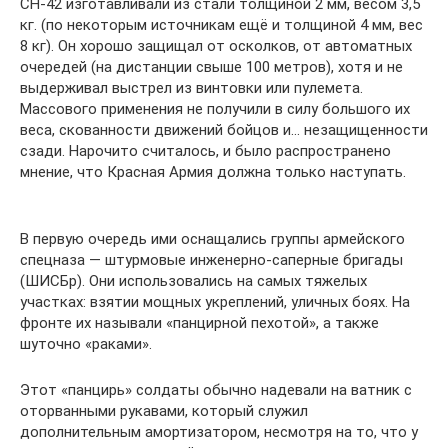
СН-42 изготавливали из стали толщиной 2 мм, весом 3,5
кг. (по некоторым источникам ещё и толщиной 4 мм, вес
8 кг). Он хорошо защищал от осколков, от автоматных
очередей (на дистанции свыше 100 метров), хотя и не
выдерживал выстрел из винтовки или пулемета.
Массового применения не получили в силу большого их
веса, скованности движений бойцов и… незащищенности
сзади. Нарочито считалось, и было распространено
мнение, что Красная Армия должна только наступать.
В первую очередь ими оснащались группы армейского
спецназа — штурмовые инженерно-саперные бригады
(ШИСБр). Они использовались на самых тяжелых
участках: взятии мощных укреплений, уличных боях. На
фронте их называли «панцирной пехотой», а также
шуточно «раками».
Этот «панцирь» солдаты обычно надевали на ватник с
оторванными рукавами, который служил
дополнительным амортизатором, несмотря на то, что у