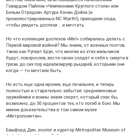
Говардом Пайлом «Чемпионами Круглого стола» или
Белым Отрядом» Артура Конан Дойла (и
проиллюстрированных NC Wyeth!), приходили сюда,
чтобы увидеть доспехи … и мечтать.
Но что коллекция доспехов «Met» собиралась делать с
Первой мировой войной? Мы знаем, от военных поэтов,
таких как Руперт Брук, что многие из этих мальчиков
будут, повзрослев, вести своих солдат и себя к смерти в
грязи, до сих пор идеализируяр рыцарей, которыми они
когда — то мечтали быть.
Но есть еще одна ирония, еще печальнее, и теперь
полностью и старательно забытая: средневековые
оружейники и воины знали секрет, который спас бы,
возможно, до 30 процентов тех, кто погиб в бою. Мы
имеем доказательства в том самом музее
«Метрополитан».
Башфорд Дин, зоолог и куратор Metropolitan Museum of