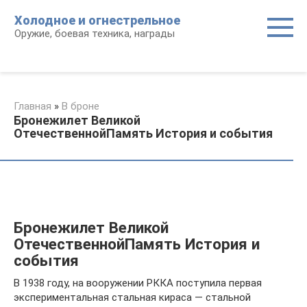
Перейти
Холодное и огнестрельное
к
Оружие, боевая техника, награды
контенту
Главная
»
В броне
Бронежилет Великой
ОтечественнойПамять История и события
Бронежилет Великой
ОтечественнойПамять История и
события
В 1938 году, на вооружении РККА поступила первая
экспериментальная стальная кираса — стальной