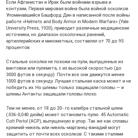
Если Афганистан и Ирак были войнами взрыва и
контузии, Первая мировая война была войной осколков.
Упоминавшийся Башфорд Дин в написанной после войны
работе «Helmets and Body Armor in Modern Warfare» (Yale
University Press, 1920), приводит различные медицинские
источники, но диапазон осколочных ранений,
артиллерийских и минометных, составлял от 70 до 95
процентов.
Стальные осколки не похожи на пули, выпущенные из
винтовки или пулемета, с их высокой скоростью (до
3000 футов в секунду). Почти все они движутся менее
1000 футов в секунду. Лучшая стальная каска может и не
победить их. Но шлемы только защищали головы — и
шлемы Антанты защищали головы плохо.
Тем не менее, от 18 до 20- го калибра стальной шлем
(.036-0,040 дюйм) может остановить пулю .45 Automatic
Colt Pistol (ACP), выпущенную в упор. Так же как сплавы
кремний-никель или никель-марганец-ванадий могут
защитить от почти всех осколков. С такими сталями