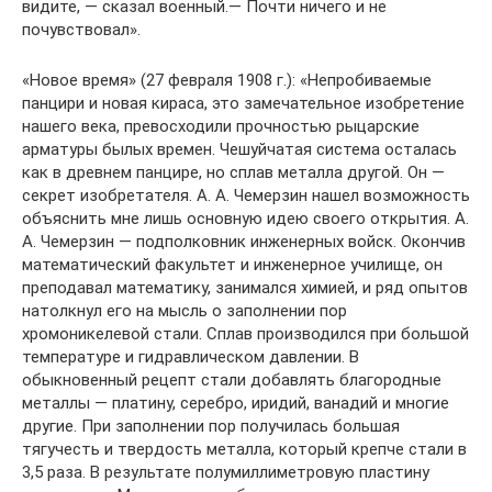
видите, — сказал военный.— Почти ничего и не
почувствовал».
«Новое время» (27 февраля 1908 г.): «Непробиваемые
панцири и новая кираса, это замечательное изобретение
нашего века, превосходили прочностью рыцарские
арматуры былых времен. Чешуйчатая система осталась
как в древнем панцире, но сплав металла другой. Он —
секрет изобретателя. А. А. Чемерзин нашел возможность
объяснить мне лишь основную идею своего открытия. А.
А. Чемерзин — подполковник инженерных войск. Окончив
математический факультет и инженерное училище, он
преподавал математику, занимался химией, и ряд опытов
натолкнул его на мысль о заполнении пор
хромоникелевой стали. Сплав производился при большой
температуре и гидравлическом давлении. В
обыкновенный рецепт стали добавлять благородные
металлы — платину, серебро, иридий, ванадий и многие
другие. При заполнении пор получилась большая
тягучесть и твердость металла, который крепче стали в
3,5 раза. В результате полумиллиметровую пластину