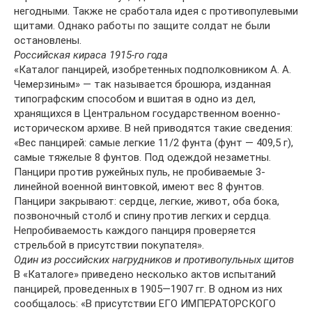
негодными. Также не сработала идея с противопулевыми
щитами. Однако работы по защите солдат не были
остановлены.
Российская кираса 1915-го года
«Каталог панцирей, изобретенных подполковником А. А.
Чемерзиным» — так называется брошюра, изданная
типографским способом и вшитая в одно из дел,
хранящихся в Центральном государственном военно-
историческом архиве. В ней приводятся такие сведения:
«Вес панцирей: самые легкие 11/2 фунта (фунт — 409,5 г),
самые тяжелые 8 фунтов. Под одеждой незаметны.
Панцири против ружейных пуль, не пробиваемые 3-
линейной военной винтовкой, имеют вес 8 фунтов.
Панцири закрывают: сердце, легкие, живот, оба бока,
позвоночный столб и спину против легких и сердца.
Непробиваемость каждого панциря проверяется
стрельбой в присутствии покупателя».
Один из российских нагрудников и противопульных щитов
В «Каталоге» приведено несколько актов испытаний
панцирей, проведенных в 1905—1907 гг. В одном из них
сообщалось: «В присутствии ЕГО ИМПЕРАТОРСКОГО