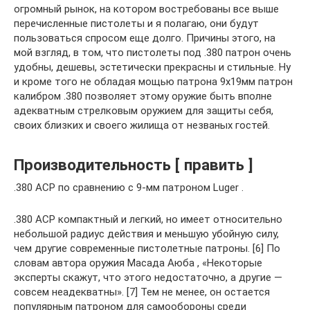
огромный рынок, на котором востребованы все выше
перечисленные пистолеты и я полагаю, они будут
пользоваться спросом еще долго. Причины этого, на
мой взгляд, в том, что пистолеты под .380 патрон очень
удобны, дешевы, эстетически прекрасны и стильные. Ну
и кроме того не обладая мощью патрона 9х19мм патрон
калибром .380 позволяет этому оружие быть вполне
адекватным стрелковым оружием для защиты себя,
своих близких и своего жилища от незваных гостей.
Производительность [ править ]
.380 ACP по сравнению с 9-мм патроном Luger .
.380 ACP компактный и легкий, но имеет относительно
небольшой радиус действия и меньшую убойную силу,
чем другие современные пистолетные патроны. [6] По
словам автора оружия Масада Аюба , «Некоторые
эксперты скажут, что этого недостаточно, а другие —
совсем неадекватны». [7] Тем не менее, он остается
популярным патроном для самообороны среди