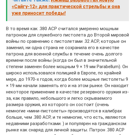
«Сайгу-12» для практической стрельбы и она
уже приносит победы!
В то время как .380 ACP считался умеренно мощным
патроном для служебного пистолета до Второй мировой
войны по сравнению с пистолетами .32 ACP, которые он
заменил, ни одна страна не сохранила его в качестве
патрона для военной службы в течение очень долгого
времени после войны (когда он был в значительной
степени заменен более мощным 9 × 19 мм Parabellum). Он
широко использовался полицией в Европе, по крайней
мере, до 1970-х годов, когда более мощные пистолеты 9
× 19 мм начали заменять его и на этом рынке. Он находит
некоторое применение в качестве резервного оружия из-
за, как правило, небольшого и легко скрываемого
размера оружия, из которого он состоит (очень
немногие «мини-пистолеты» производятся в калибрах
больше, чем .380 ACP, и те немногие, что есть, являются
недавними разработками. ) и популярен на гражданском
рынке как снаряд для личной защиты. Патрон .380 ACP