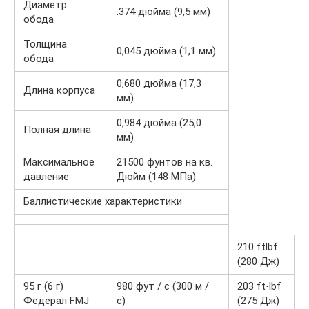
Диаметр
.374 дюйма (9,5 мм)
обода
Толщина
0,045 дюйма (1,1 мм)
обода
0,680 дюйма (17,3
Длина корпуса
мм)
0,984 дюйма (25,0
Полная длина
мм)
Максимальное
21500 фунтов на кв.
давление
Дюйм (148 МПа)
Баллистические характеристики
210 ftlbf
(280 Дж)
95 г (6 г)
980 фут / с (300 м /
203 ft⋅lbf
Федерал FMJ
с)
(275 Дж)