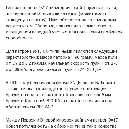
Гильза патрона 9×17 цилиндрической формы из стали,
плакированной медью или латунью (может иметь
кольцевую накатку). Пуля оболочечная со свинцовым
сердечником. Оболочка, как правило, томпаковая с
утолщенной передней частью для повышения пробивной
способности.
Для патрона 9х17 мм типичными являются следующие
характеристики: масса патрона – 96 грамм, масса пули –
от 5,9 до 6,2 грамма, начальная скорость пули – от 270
до 308 м/с, дульная энергия пули – 224–280 Дж.
В 1910 году бельгийская фирма FN (Fabrique Nationale)
также начала производство оружия конструкции
Браунинга под этот патрон, обозначив его как 9 мм
Браунинг Короткий. В США это патрон появился под
обозначением .380 АСР.
Между Первой и Второй мировой войнами патрон 9×17
обрел популярность на обоих континентах в качестве