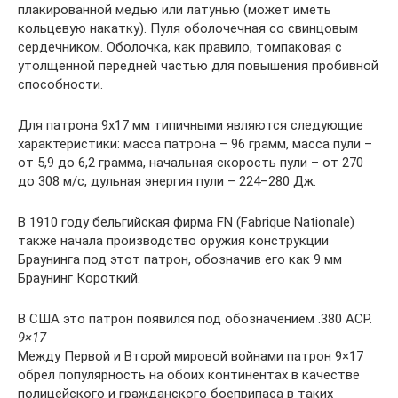
плакированной медью или латунью (может иметь
кольцевую накатку). Пуля оболочечная со свинцовым
сердечником. Оболочка, как правило, томпаковая с
утолщенной передней частью для повышения пробивной
способности.
Для патрона 9х17 мм типичными являются следующие
характеристики: масса патрона – 96 грамм, масса пули –
от 5,9 до 6,2 грамма, начальная скорость пули – от 270
до 308 м/с, дульная энергия пули – 224–280 Дж.
В 1910 году бельгийская фирма FN (Fabrique Nationale)
также начала производство оружия конструкции
Браунинга под этот патрон, обозначив его как 9 мм
Браунинг Короткий.
В США это патрон появился под обозначением .380 АСР.
9×17
Между Первой и Второй мировой войнами патрон 9×17
обрел популярность на обоих континентах в качестве
полицейского и гражданского боеприпаса в таких