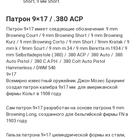
Short, 9 мм Short.
Патрон 9×17 / .380 ACP
Патрон 9×17 имеет следующие обозначения: 9 mm
Browning Court / 9 mm Browning Short / 9 mm Browning
Kurz / 9 mm Browning Corto / 9 mm Short / 9mm Kratak / 9
mm k / 9mm Scurt / 9 mm m.34 / 9 mm Beretta m.1934 / 9
mm Selbstladepistole (.380) / .380 ACP / .380 Auto / .380
Auto Pistol / .380 C.A.P.H. / .380 Colt Auto Pistol
Hammerless / DWM 540.
9×17
Всемирно известный оружейник Джон Мозес Браунинг
создал патрон калибра 9х17 мм. для американской
фирмы Кольт в 1908 году.
Сам патрон 9×17 разработан на основе патрона 9 mm
Browning Long, созданного для бельгийской фирмы FN в
1903 году.
Гильза патрона 9×17 цилиндрической формы из стали,