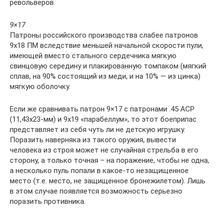
револьверов.
9×17
Патроны российского производства слабее патронов
9х18 ПМ вследствие меньшей начальной скорости пули,
имеющей вместо стального сердечника мягкую
свинцовую середину и плакированную томпаком (мягкий
сплав, на 90% состоящий из меди, и на 10% — из цинка)
мягкую оболочку.
Если же сравнивать патрон 9×17 с патронами .45 АСР
(11,43х23-мм) и 9х19 «парабеллум», то этот боеприпас
представляет из себя чуть ли не детскую игрушку.
Поразить наверняка из такого оружия, вывести
человека из строя может не случайная стрельба в его
сторону, а только точная – на поражение, чтобы не одна,
а несколько пуль попали в какое-то незащищенное
место (т.е. место, не защищенное бронежилетом). Лишь
в этом случае появляется возможность серьезно
поразить противника.