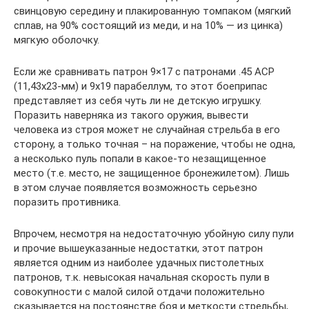
свинцовую середину и плакированную томпаком (мягкий
сплав, на 90% состоящий из меди, и на 10% — из цинка)
мягкую оболочку.
Если же сравнивать патрон 9×17 с патронами .45 АСР
(11,43х23-мм) и 9х19 парабеллум, то этот боеприпас
представляет из себя чуть ли не детскую игрушку.
Поразить наверняка из такого оружия, вывести
человека из строя может не случайная стрельба в его
сторону, а только точная – на поражение, чтобы не одна,
а несколько пуль попали в какое-то незащищенное
место (т.е. место, не защищенное бронежилетом). Лишь
в этом случае появляется возможность серьезно
поразить противника.
Впрочем, несмотря на недостаточную убойную силу пули
и прочие вышеуказанные недостатки, этот патрон
является одним из наиболее удачных пистолетных
патронов, т.к. невысокая начальная скорость пули в
совокупности с малой силой отдачи положительно
сказывается на постоянстве боя и меткости стрельбы,