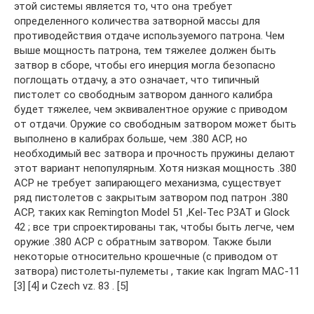
этой системы является то, что она требует
определенного количества затворной массы для
противодействия отдаче используемого патрона. Чем
выше мощность патрона, тем тяжелее должен быть
затвор в сборе, чтобы его инерция могла безопасно
поглощать отдачу, а это означает, что типичный
пистолет со свободным затвором данного калибра
будет тяжелее, чем эквивалентное оружие с приводом
от отдачи. Оружие со свободным затвором может быть
выполнено в калибрах больше, чем .380 ACP, но
необходимый вес затвора и прочность пружины делают
этот вариант непопулярным. Хотя низкая мощность .380
ACP не требует запирающего механизма, существует
ряд пистолетов с закрытым затвором под патрон .380
ACP, таких как Remington Model 51 ,Kel-Tec P3AT и Glock
42 ; все три спроектированы так, чтобы быть легче, чем
оружие .380 ACP с обратным затвором. Также были
некоторые относительно крошечные (с приводом от
затвора) пистолеты-пулеметы , такие как Ingram MAC-11
[3] [4] и Czech vz. 83 . [5]