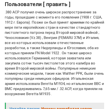
Пользователи [ править ]
.380 ACP получил очень широкое распространение за
годы, прошедшие с момента его появления (1908 г. США,
1912 г. Европа). Позже он был принят армиями по крайней
мере пяти европейских стран в качестве стандартного
пистолетного патрона перед Второй мировой войной ;
Чехословакия (Vz.38) , Венгрия (FEMARU 37M) и Италия,
все из которых использовали отечественные
разработки, а также Нидерланды и Югославия, оба из
которых приняли FN Model 1922 . Он также широко
использовался Германией, которая захватила или
закупила сотни тысяч пистолетов этого калибра во
время Второй мировой войны. Популярные немецкие
коммерческие модели, такие как Walther PPK, были очень
популярны среди немецких офицеров. Итальянская
армия использовала Beretta M1934, но итальянские ВВС и
ВМС придерживались 7,65-мм / .32 ACP, когда приняли на
вооружение Beretta M1935 .
Читайте также:
Ижмаш разработал новую