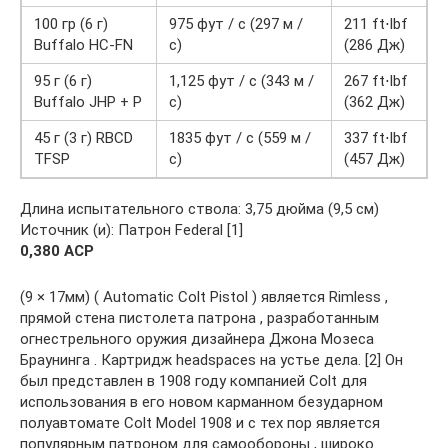
100 гр (6 г)
975 фут / с (297 м /
211 ft⋅lbf
Buffalo HC-FN
с)
(286 Дж)
95 г (6 г)
1,125 фут / с (343 м /
267 ft⋅lbf
Buffalo JHP + P
с)
(362 Дж)
45 г (3 г) RBCD
1835 фут / с (559 м /
337 ft⋅lbf
TFSP
с)
(457 Дж)
Длина испытательного ствола: 3,75 дюйма (9,5 см)
Источник (и): Патрон Federal [1]
0,380 ACP
(9 × 17мм) ( Automatic Colt Pistol ) является Rimless ,
прямой стена пистолета патрона , разработанным
огнестрельного оружия дизайнера Джона Мозеса
Браунинга . Картридж headspaces на устье дела. [2] Он
был представлен в 1908 году компанией Colt для
использования в его новом карманном безударном
полуавтомате Colt Model 1908 и с тех пор является
популярным патроном для самообороны , широко