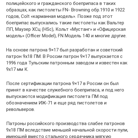
полицейского и гражданского боеприпаса в таких
образцах, как пистолеты FN- Browning обр.1910 и 1922
годов, Colt «карманная модель». Позже под этот
боеприпас выпускались такие пистолеты как Вальтер
ПП, Маузер ХСц (HSc), Кольт «Мустанг» и «Офицерская
модель» (Officer Model), FN Модель 140 и многие другие.
На основе патрона 9×17 был разработан и советский
патрон 9х18 ПМ. В России патрон 9×17 выпускается с
1996 года Тульским патронным заводом и известен как
9х17 мм К.
После сертификации патрона 9×17 в России он был
принят в качестве служебного боеприпаса, и под него
выпускаются модификация пистолета ПМ под
обозначением ИЖ-71 и еще ряд пистолетов и
револьверов.
Патроны российского производства слабее патронов
9х18 ПМ вследствие меньшей начальной скорости пули,
имеющей вместо стального сердечника мягкую