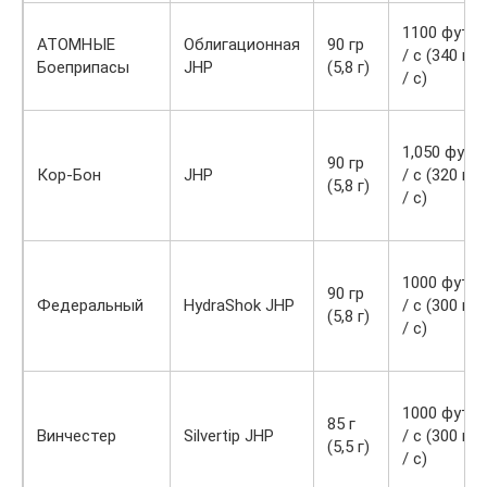
1100 фут
АТОМНЫЕ
Облигационная
90 гр
/ с (340 м
Боеприпасы
JHP
(5,8 г)
/ с)
1,050 фут
90 гр
Кор-Бон
JHP
/ с (320 м
(5,8 г)
/ с)
1000 фут
90 гр
Федеральный
HydraShok JHP
/ с (300 м
(5,8 г)
/ с)
1000 фут
85 г
Винчестер
Silvertip JHP
/ с (300 м
(5,5 г)
/ с)