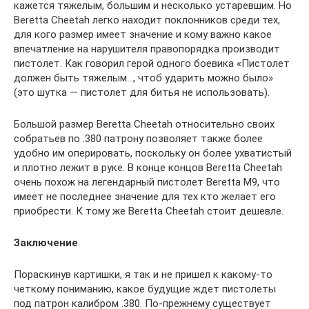
кажется тяжелым, большим и несколько устаревшим. Но
Beretta Cheetah легко находит поклонников среди тех,
для кого размер имеет значение и кому важно какое
впечатление на нарушителя правопорядка производит
пистолет. Как говорил герой одного боевика «Пистолет
должен быть тяжелым…, чтоб ударить можно было»
(это шутка — пистолет для битья не использовать).
Большой размер Beretta Cheetah относительно своих
собратьев по .380 патрону позволяет также более
удобно им оперировать, поскольку он более ухватистый
и плотно лежит в руке. В конце концов Beretta Cheetah
очень похож на легендарный пистолет Beretta М9, что
имеет не последнее значение для тех кто желает его
приобрести. К тому же Beretta Cheetah стоит дешевле.
Заключение
Пораскинув картишки, я так и не пришел к какому-то
четкому пониманию, какое будущие ждет пистолеты
под патрон калибром .380. По-прежнему существует