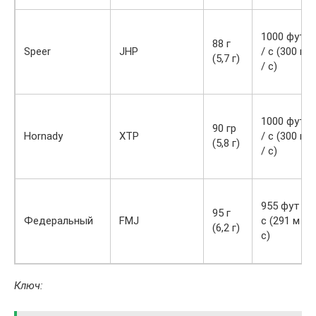
1000 фут
88 г
Speer
JHP
/ с (300 м
(5,7 г)
/ с)
1000 фут
90 гр
Hornady
XTP
/ с (300 м
(5,8 г)
/ с)
955 фут /
95 г
Федеральный
FMJ
с (291 м /
(6,2 г)
с)
Ключ: