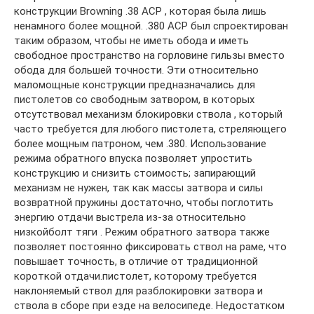
конструкции Browning .38 ACP , которая была лишь
ненамного более мощной. .380 ACP был спроектирован
таким образом, чтобы не иметь обода и иметь
свободное пространство на горловине гильзы вместо
обода для большей точности. Эти относительно
маломощные конструкции предназначались для
пистолетов со свободным затвором, в которых
отсутствовал механизм блокировки ствола , который
часто требуется для любого пистолета, стреляющего
более мощным патроном, чем .380. Использование
режима обратного впуска позволяет упростить
конструкцию и снизить стоимость; запирающий
механизм не нужен, так как массы затвора и силы
возвратной пружины достаточно, чтобы поглотить
энергию отдачи выстрела из-за относительно
низкойболт тяги . Режим обратного затвора также
позволяет постоянно фиксировать ствол на раме, что
повышает точность, в отличие от традиционной
короткой отдачи.пистолет, которому требуется
наклоняемый ствол для разблокировки затвора и
ствола в сборе при езде на велосипеде. Недостатком