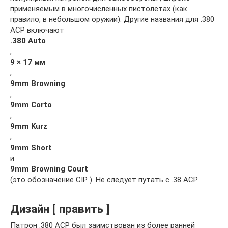
применяемым в многочисленных пистолетах (как
правило, в небольшом оружии). Другие названия для .380
ACP включают
.380 Auto
,
9 × 17 мм
,
9mm Browning
,
9mm Corto
,
9mm Kurz
,
9mm Short
и
9mm Browning Court
(это обозначение CIP ). Не следует путать с .38 ACP .
Дизайн [ править ]
Патрон .380 ACP был заимствован из более ранней