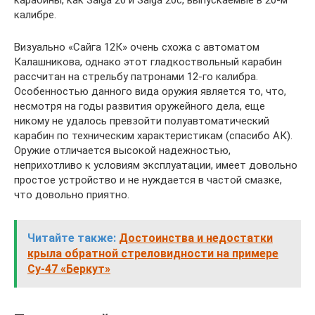
карабины, как Saiga 20 и Saiga 20с, выпускаемые в 20-м
калибре.
Визуально «Сайга 12К» очень схожа с автоматом
Калашникова, однако этот гладкоствольный карабин
рассчитан на стрельбу патронами 12-го калибра.
Особенностью данного вида оружия является то, что,
несмотря на годы развития оружейного дела, еще
никому не удалось превзойти полуавтоматический
карабин по техническим характеристикам (спасибо АК).
Оружие отличается высокой надежностью,
неприхотливо к условиям эксплуатации, имеет довольно
простое устройство и не нуждается в частой смазке,
что довольно приятно.
Читайте также:
Достоинства и недостатки
крыла обратной стреловидности на примере
Су-47 «Беркут»