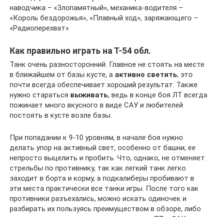
наводчика – «Злопамятный», механика-водителя –
«Король бездорожья», «Плавный ход», заряжающего –
«Радиоперехват».
Как правильно играть на Т-54 обл.
Танк очень разносторонний. Главное не стоять на месте
в ближайшем от базы кусте, а
активно светить
, это
почти всегда обеспечивает хороший результат. Также
нужно стараться
выживать
, ведь в конце боя ЛТ всегда
пожинает много вкусного в виде САУ и любителей
постоять в кусте возле базы.
При попадании к 9-10 уровням, в начале боя нужно
делать упор на активный свет, особенно от башни, ее
непросто выцелить и пробить. Что, однако, не отменяет
стрельбы по противнику, так как легкий танк легко
заходит в борта и корму, а подкалиберы пробивают в
эти места практически все танки игры. После того как
противники разъехались, можно искать одиночек и
разбирать их пользуясь преимуществом в обзоре, либо