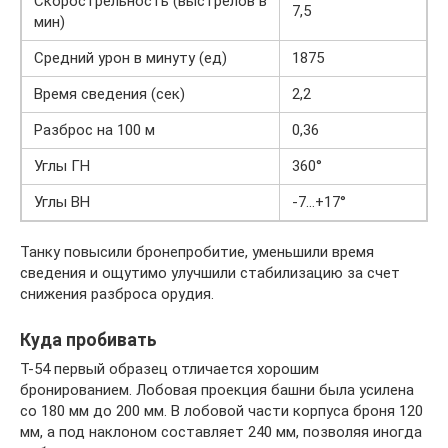
Скорострельность (выстрелов в
7,5
мин)
Средний урон в минуту (ед)
1875
Время сведения (сек)
2,2
Разброс на 100 м
0,36
Углы ГН
360°
Углы ВН
-7…+17°
Танку повысили бронепробитие, уменьшили время
сведения и ощутимо улучшили стабилизацию за счет
снижения разброса орудия.
Куда пробивать
Т-54 первый образец отличается хорошим
бронированием. Лобовая проекция башни была усилена
со 180 мм до 200 мм. В лобовой части корпуса броня 120
мм, а под наклоном составляет 240 мм, позволяя иногда