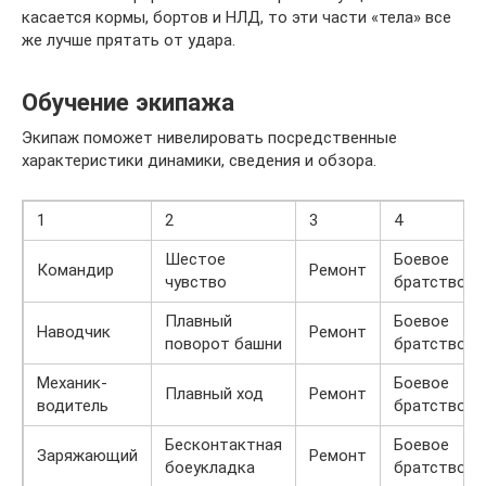
касается кормы, бортов и НЛД, то эти части «тела» все
же лучше прятать от удара.
Обучение экипажа
Экипаж поможет нивелировать посредственные
характеристики динамики, сведения и обзора.
1
2
3
4
Шестое
Боевое
Командир
Ремонт
чувство
братство
Плавный
Боевое
Наводчик
Ремонт
поворот башни
братство
Механик-
Боевое
Плавный ход
Ремонт
водитель
братство
Бесконтактная
Боевое
Заряжающий
Ремонт
боеукладка
братство