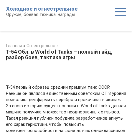
Перейти
Холодное и огнестрельное
к
Оружие, боевая техника, награды
контенту
Главная
»
Огнестрельное
T-54 Обл. в World of Tanks – полный гайд,
разбор боев, тактика игры
Т-54 первый образец средний премиум танк СССР.
Раньше он являлся единственным советским СТ 8 уровня
позволяющим фармить серебро и прокачивать экипаж.
За свою историю существования в World of tanks данная
машина получила множество неоднозначных отзывов.
Такая реакция публики побудила разработчиков апнуть
его характеристики, чтобы повысить
конкурентоспособность на фоне других одноклассников.