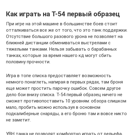
Как играть на Т-54 первый образец
При игре на этой машине в большинстве боев стоит
отталкиваться все же от того, что это танк поддержки.
Отсутствие большого разового урона не позволяет на
ближней дистанции обмениваться выстрелами с
тяжелыми танками. Нельзя забывать о барабанных
танках, которые за время нашего кд могут сбить
половину прочности.
Игра в топе списка предоставляет возможность
немного понаглеть, напирая в первых рядах, там броня
еще может простить парочку ошибок. Совсем другое
дело бои внизу списка. Т-54 первый образец ничего не
сможет противопоставить 10 уровням: обзора слишком
мало, пробить можно используя в основном
подкалиберные снаряды, а его броню там и вовсе никто
не заметит.
УВН танка не позволят комфортно играть от рельефа,