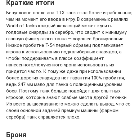
Краткие итоги
Безусловно после апа ТТХ танк стал более играбельным,
чем на момент его ввода в игру. В современных реалиях
World of tanks каждый желающий может купить
голдовые снаряды за серебро, что сводит к минимуму
главную фишку этого танка — хорошее бронирование.
Низкое пробитие Т-54 первый образец подталкивает
игрока к использованию подкалиберных снарядов, а
чтобы поддерживать в плюсе коэффициент
нанесенного/полученного урона использовать их
придется часто. К тому же даже при использовании
более дорогих снарядов нет гарантии 100% пробития,
ведь 247 мм мало для танка с полноценным уровнем
боев. Поэтому танк больше подойдет для опытных
игроков, которые знают слабые места другой техники.
Из всего вышесказанного можно сделать вывод, что со
своей основной задачей премиум машины (фармом
серебра) танк справляется плохо.
Броня