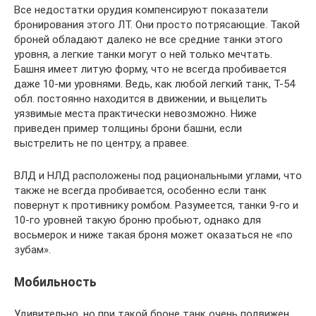
Все недостатки орудия компенсируют показатели
бронирования этого ЛТ. Они просто потрясающие. Такой
броней обладают далеко не все средние танки этого
уровня, а легкие танки могут о ней только мечтать.
Башня имеет литую форму, что не всегда пробивается
даже 10-ми уровнями. Ведь, как любой легкий танк, Т-54
обл. постоянно находится в движении, и выцелить
уязвимые места практически невозможно. Ниже
приведен пример толщины брони башни, если
выстрелить не по центру, а правее.
ВЛД и НЛД расположены под рациональными углами, что
также не всегда пробивается, особенно если танк
повернут к противнику ромбом. Разумеется, танки 9-го и
10-го уровней такую броню пробьют, однако для
восьмерок и ниже такая броня может оказаться не «по
зубам».
Мобильность
Удивительно, но при такой броне танк очень подвижен.