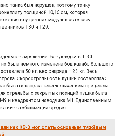
ланс танка был нарушен, поэтому танку
онеплиту толщиной 10,16 см, которая
оложения внутренних модулей осталось
твенников Т30 и Т29.
здельное заряжение. Боеукладка в Т 34
0, но была немного изменена бод калибр большего
ставляла 50 кг, вес снаряда – 23 кг. Весь
стрела. Скорострельность пушки составляла 5
шка была оснащена телескопическим прицелом
Для стрельбы с закрытых позиций пушка была
 М9 и квадрантом наводчика М1. Единственным
тствие стабилизации орудия.
 или как КВ-3 мог стать основным тяжёлым
ой