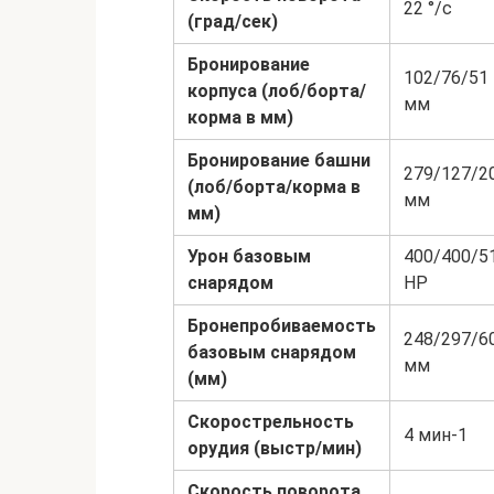
22 °/с
(град/сек)
Бронирование
102/76/51
корпуса (лоб/борта/
мм
корма в мм)
Бронирование башни
279/127/2
(лоб/борта/корма в
мм
мм)
Урон базовым
400/400/5
снарядом
HP
Бронепробиваемость
248/297/6
базовым снарядом
мм
(мм)
Скорострельность
4 мин-1
орудия (выстр/мин)
Скорость поворота