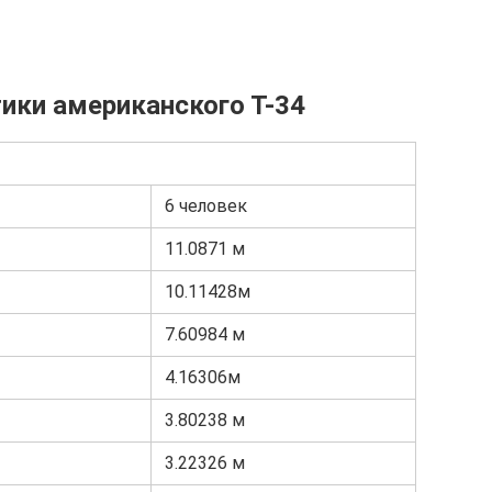
ики американского Т-34
6 человек
11.0871 м
10.11428м
7.60984 м
4.16306м
3.80238 м
3.22326 м