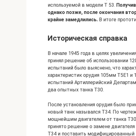
используемой в модели Т 53.
Получив
однако позже, после окончания вто
крайне замедлились.
В итоге прототи
Историческая справка
В начале 1945 года в целях увеличен
принял решение об использовании 12
испытаний было выяснено, что харак
характеристик орудия 105мм Т5Е1 и 
испытаний Артиллерийский Департам
два опытных танка Т30.
После установления орудия было при
новый танк назывался T34. По черте
мощнейшим двигателем от танка Т30 п
принято решение о замене двигателя
T34 и поставить модифицированный а