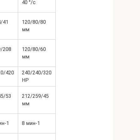
40 °/с
4/41
120/80/80
мм
9/208
120/80/60
мм
20/420
240/240/320
HP
45/53
212/259/45
мм
ин-1
8 мин-1