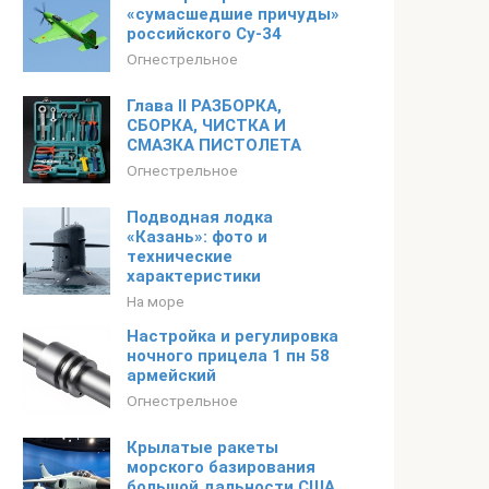
«сумасшедшие причуды»
российского Су-34
Огнестрельное
Глава II РАЗБОРКА,
СБОРКА, ЧИСТКА И
СМАЗКА ПИСТОЛЕТА
Огнестрельное
Подводная лодка
«Казань»: фото и
технические
характеристики
На море
Настройка и регулировка
ночного прицела 1 пн 58
армейский
Огнестрельное
Крылатые ракеты
морского базирования
большой дальности США