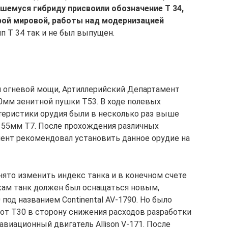
шемуся гибриду присвоили обозначение Т 34,
рой мировой, работы над модернизацией
п Т 34 так и не был выпущен.
ия огневой мощи, Артиллерийский Департамент
0мм зенитной пушки Т53. В ходе полевых
теристики орудия были в несколько раз выше
155мм Т7. После прохождения различных
ент рекомендовал установить данное орудие на
нято изменить индекс танка и в конечном счете
жам танк должен был оснащаться новым,
од названием Continental AV-1790. Но было
 от Т30 в сторону снижения расходов разработки
виационный двигатель Allison V-171. После