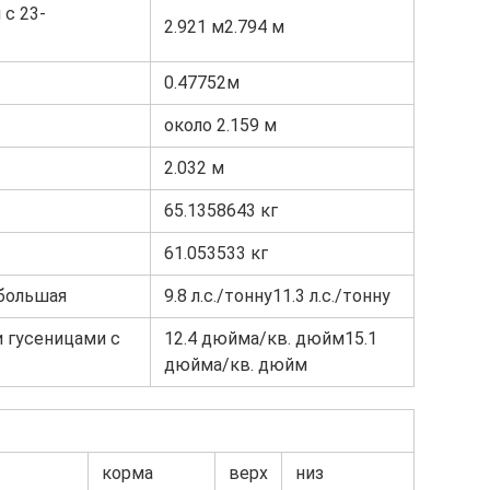
с 23-
2.921 м2.794 м
0.47752м
около 2.159 м
2.032 м
65.1358643 кг
61.053533 кг
ибольшая
9.8 л.с./тонну11.3 л.с./тонну
и гусеницами с
12.4 дюйма/кв. дюйм15.1
дюйма/кв. дюйм
корма
верх
низ