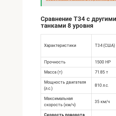
Сравнение T34 с други
танками 8 уровня
Характеристики
T34 (США)
Прочность
1500 HP
Масса (т)
71.85 т
Мощность двигателя
810 л.с.
(л.с.)
Максимальная
35 км/ч
скорость (км/ч)
Скорость поворота