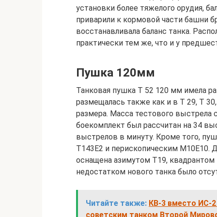
установки более тяжелого орудия, ба
приварили к кормовой части башни бр
восстанавливала баланс танка. Расп
практически тем же, что и у предшес
Пушка 120мм
Танковая пушка Т 52 120 мм имела ра
размещалась также как и в Т 29, Т 3
размера. Масса тестового выстрела со
боекомплект был рассчитан на 34 вы
выстрелов в минуту. Кроме того, пу
Т143Е2 и перископическим М10Е10. 
оснащена азимутом Т19, квадрантом
недостатком нового танка было отсу
Читайте также:
КВ-3 вместо ИС-2
советским танком Второй Миров