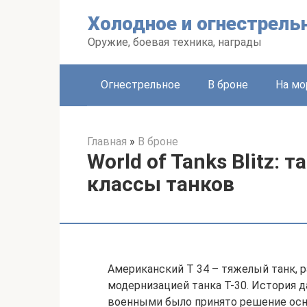
Перейти
Холодное и огнестрель
к
контенту
Оружие, боевая техника, награды
Огнестрельное
В броне
На мо
Главная
»
В броне
World of Tanks Blitz: 
классы танков
Американский Т 34 – тяжелый танк, р
модернизацией танка Т-30. История д
военными было принято решение осна