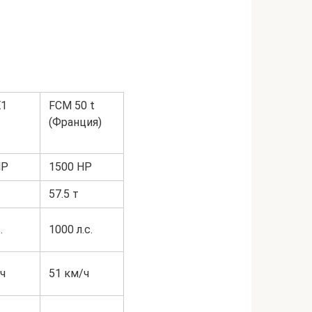
1
FCM 50 t
(Франция)
HP
1500 HP
57.5 т
.
1000 л.с.
ч
51 км/ч