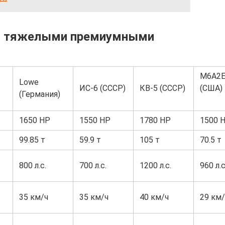
ми тяжелыми премиумными
M6A2E
Lowe
ИС-6 (СССР)
КВ-5 (СССР)
(США)
(Германия)
1650 HP
1550 HP
1780 HP
1500 
99.85 т
59.9 т
105 т
70.5 т
800 л.с.
700 л.с.
1200 л.с.
960 л.с
35 км/ч
35 км/ч
40 км/ч
29 км/