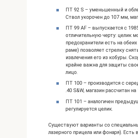
ПТ 92 S – уменьшенный и обле
Ствол укорочен до 107 мм, ма
ПТ 99 AF – выпускается с 198
отличительную черту: целик м
предохранители есть на обеих
раме) позволяет стрелку снят
извлечения его из кобуры. Ск
крайне важна для защиты свое
лицо.
ПТ 100 – производится с сер
.40 S&W, магазин рассчитан на
ПТ 101 – аналогичен предыдущ
регулируется целик.
Существуют варианты со специальны
лазерного прицела или фонаря). Есть