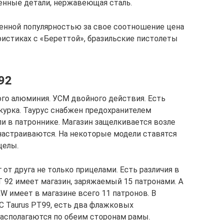
ченные детали, нержавеющая сталь.
енной популярностью за свое соотношение цена
ристиках с «Береттой», бразильские пистолеты
92
ого алюминия. УСМ двойного действия. Есть
курка. Таурус снабжен предохранителем
ли в патроннике. Магазин защелкивается возле
настраиваются. На некоторые модели ставятся
целы.
от друга не только прицелами. Есть различия в
 92 имеет магазин, заряжаемый 15 патронами. А
S&W имеет в магазине всего 11 патронов. В
C Taurus PT99, есть два флажковых
располагаются по обеим сторонам рамы.