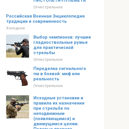
ПИСТОЛЕТА-ПУЛЕМЕТА
Огнестрельное
Российская Военная Энциклопедия
традиции и современность
Холодное
Выбор чемпионов: лучшие
гладкоствольные ружья
для практической
стрельбы
Огнестрельное
Переделка сигнального
пм в боевой: миф или
реальность
Огнестрельное
Исходные установки и
правила их назначения
при стрельбе по
неподвижным
(появляющимся) и
движущимся целям.