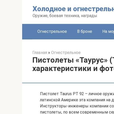
Перейти
Холодное и огнестрель
к
контенту
Оружие, боевая техника, награды
Огнестрельное
В броне
На мо
Главная
»
Огнестрельное
Пистолеты «Таурус» (
характеристики и фот
Пистолет Taurus РТ 92 – личное оружи
латинской Америке эта компания на
Инструкторы-инженеры компании со
пистолеты, по всем современным с