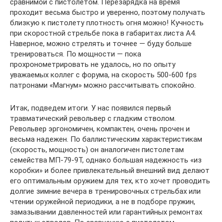
сравнимой с пистолетом. Перезарядка на время
проходит весьма быстро и уверенно, поэтому получать
близкую к пистолету плотность огня можно! Кучность
при скоростной стрельбе пока в габаритах листа А4.
Наверное, можно стрелять и точнее — буду больше
тренироваться. По мощности — пока
прохронометрировать не удалось, но по опыту
уважаемых коллег с форума, на скорость 500-600 fps
патронами «Магнум» можно рассчитывать спокойно.
Итак, подведем итоги. У нас появился первый
травматический револьвер с гладким стволом.
Револьвер эргономичен, компактен, очень прочен и
весьма надежен. По баллистическим характеристикам
(скорость, мощность) он аналогичен пистолетам
семейства МП-79-9Т, однако большая надежность «из
коробки» и более привлекательный внешний вид делают
его оптимальным оружием для тех, кто хочет проводить
долгие зимние вечера в тренировочных стрельбах или
чтении оружейной периодики, а не в подборе пружин,
замазывании давленностей или гарантийных ремонтах