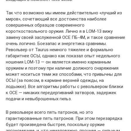
Так что возможно мы имеем действительно «лучший из
миров», сочетающий все достоинства наиболее
совершенных образцов современного
короткоствольного оружия. Лично я в LOM-13 вижу
замену своей заслуженной ОСЕ ПБ-4М, и такое сравнение
очень логично. Боезапас и энергетика сравнимы.
Револьвер от Taurus немного тяжелее и формально
габаритнее ОСЫ, однако как показал опыт недельного
ношения LOM-13 — он является именно карманным
оружием и поэтому при наличие должного снаряжения
может носиться теми же способами, что привычны для
ОСЫ (за поясом, в кармане верхней одежды, на
лодыжке). Все алгоритмы работы с револьвером близки
к ОСЕ — никаких передергиваний затворов, задержек
подачи и невыброшенных гильз.
В револьвере всего пять патронов, но это
гарантированные пять патронов. При этом перезарядка
будет произведена быстрее, поскольку оружие
эргономичнее, и, что немаловажно, прочнее — сильным