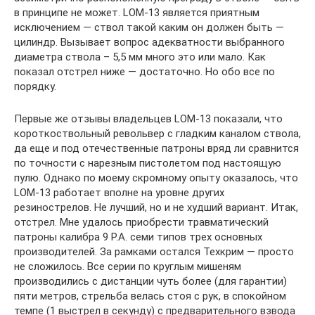
в принципе не может. LOM-13 является приятным
исключением — ствол такой каким он должен быть —
цилиндр. Вызывает вопрос адекватности выбранного
диаметра ствола – 5,5 мм много это или мало. Как
показал отстрел ниже — достаточно. Но обо все по
порядку.
Первые же отзывы владельцев LOM-13 показали, что
короткоствольный револьвер с гладким каналом ствола,
да еще и под отечественные патроны вряд ли сравнится
по точности с нарезным пистолетом под настоящую
пулю. Однако по моему скромному опыту оказалось, что
LOM-13 работает вполне на уровне других
резинострелов. Не лучший, но и не худший вариант. Итак,
отстрел. Мне удалось приобрести травматический
патроны калибра 9 P.A. семи типов трех основных
производителей. За рамками остался Техкрим — просто
не сложилось. Все серии по круглым мишеням
производились с дистанции чуть более (для гарантии)
пяти метров, стрельба велась стоя с рук, в спокойном
темпе (1 выстрел в секунду) с предварительного взвода