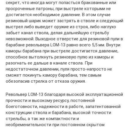
секрет, что иногда могут попасться бракованные или
просроченные патроны, при выстреле которыми не
достигается необходимое давление. В этом случае
резиновый шарик может застрять в стволе и следующий
выстрел либо выведет оружие из строя, либо наглухо
забьет канал ствола, делая дальнейшую стрельбу
невозможной. Выходное отверстие для резиновой пули в
барабане револьвера LOM-13 равно всего 5,5 мм. Внутри
каморы барабана при выстреле достигается давление,
способное вытолкнуть резиновую пулю из каморы и
разогнать ее дальше в канале ствола. При
недостаточном давлении, пуля просто-напросто не
сможет покинуть камору барабана, тем самым
обезопасив стрелка от отказа оружия.
Револьвер LOM-13 благодаря высокой эксплуатационной
прочности и высокому ресурсу, постоянной
боеготовности, надежности в работе, запатентованной
конструкции ствола и барабана, высокой точности
стрельбы, а так же компактности и
необременительности при постоянном скрытом