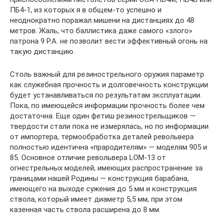
ПБ4-1, из которых я в общем-то успешно и
неоднократно поражал мишени на дистанциях до 48
метров. Жаль, что баллистика даже самого «злого»
патрона 9 P.A. не позволит вести эффективный огонь на
такую дистанцию.
Столь важный для резинострельного оружия параметр
как служебная прочность и долговечность конструкции
будет устанавливаться по результатам эксплуатации.
Пока, по имеющейся информации прочность более чем
достаточна. Еще один фетиш резинострельщиков —
твердости стали пока не измерялась, но по информации
от импортера, термообработка деталей револьвера
полностью идентична «прародителям» — моделям 905 и
85. Основное отличие револьвера LOM-13 от
огнестрельных моделей, имеющих распространение за
границами нашей Родины — конструкция барабана,
имеющего на выходе сужения до 5 мм и конструкция
ствола, который имеет диаметр 5,5 мм, при этом
казенная часть ствола расширена до 8 мм.