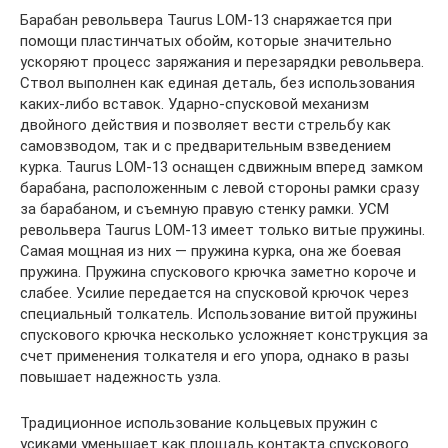
Барабан револьвера Taurus LOM-13 снаряжается при
помощи пластинчатых обойм, которые значительно
ускоряют процесс заряжания и перезарядки револьвера.
Ствол выполнен как единая деталь, без использования
каких-либо вставок. Ударно-спусковой механизм
двойного действия и позволяет вести стрельбу как
самовзводом, так и с предварительным взведением
курка. Taurus LOM-13 оснащен сдвижным вперед замком
барабана, расположенным с левой стороны рамки сразу
за барабаном, и съемную правую стенку рамки. УСМ
револьвера Taurus LOM-13 имеет только витые пружины.
Самая мощная из них — пружина курка, она же боевая
пружина. Пружина спускового крючка заметно короче и
слабее. Усилие передается на спусковой крючок через
специальный толкатель. Использование витой пружины
спускового крючка несколько усложняет конструкция за
счет применения толкателя и его упора, однако в разы
повышает надежность узла.
Традиционное использование кольцевых пружин с
усиками уменьшает как площадь контакта спускового