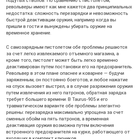
подутых стволов. По сравнению с пистолетом,
револьверы имеют как мне кажется два принципиальных
недостатка: сложность перезарядки и невозможность
быстрой деактивации оружия, например когда вы
пришли в гости и вынуждены убирать оружие на
временное хранение.
С самозарядным пистолетом обе проблемы решаются
за счет легко извлекаемого отъемного магазина, а
кроме того, пистолет может быть легко временно
деактивирован путем постановки его на предохранитель.
Револьвер в этом плане опаснее и коварнее — будучи
заряженным, он постоянно боеготов, и любое нажатие
на спуск вызовет выстрел, а в случае разряжения оружия
путем извлечения из него патронов, обратная зарядка
требует большего времени. В Taurus-905 и его
травматическом варианте обе проблемы элегантно
решены: перезарядка максимально упрощена за счет
сменных обойм на пять патронов, а временная
деактивация оружия возможна путем включения
встроенного предохранителя на курке, работающего от
входящих в комплект ключиков.