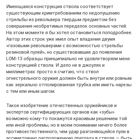
Имеющаяся конструкция ствола соответствует
существующим кримтребованиям по недопущению
стрельбы из револьвера твердым предметом без
совершения необратимых переделок основных частей.
На этом моменте я бы хотел остановиться поподробнее.
Автор этих строк уже имел опыт владения двумя
«газовыми револьверами с возможностью стрельбы
резиновой пулей», но существовавшие до появления
LOM-13 образцы принципиально не удовлетворяли меня
конструкцией ствола. И дело не в джоулях и
миллиметрах: просто я считаю, что ствол
огнестрельного оружия должен быть внутри или ровным
как зеркально отполированная трубка или иметь нарезы
с тем или иным шагом.
Такое изобретение отечественных оружейников и
экспертов сертифицирующих органов как «зубы»
возможно кому-то покажутся красивым решением той
или иной проблемы, но в моем понимании ничего более
противоестественного, чем удар разгоняющейся пули в
ассиметрично расположенную преграду в стволе — быть