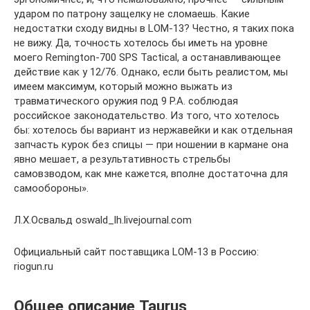
ударом по патрону защелку не сломаешь. Какие
недостатки сходу видны в LOM-13? Честно, я таких пока
не вижу. Да, точность хотелось бы иметь на уровне
моего Remington-700 SPS Tactical, а останавливающее
действие как у 12/76. Однако, если быть реалистом, мы
имеем максимум, который можно выжать из
травматического оружия под 9 P.A. соблюдая
российское законодательство. Из того, что хотелось
бы: хотелось бы вариант из нержавейки и как отдельная
запчасть курок без спицы — при ношении в кармане она
явно мешает, а результативность стрельбы
самовзводом, как мне кажется, вполне достаточна для
самообороны».
Л.Х.Освальд oswald_lh.livejournal.com
Официальный сайт поставщика LOM-13 в Россию:
riogun.ru
Общее описание Taurus