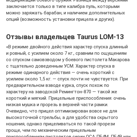
модификаций боевого оружия. Разница между версиями
заключается только в типе калибра пуль, которыми
можно заряжать барабан, и наличием дополнительных
опций (возможность установки прицела и других).
Отзывы владельцев Taurus LOM-13
«В режиме двойного действия характер спуска длинный
и ровный, с усилием около 7 кг., сравним по ощущениям
со спуском самовзводом у боевого пистолета Макарова
с тщательно доведенным УСМ. Характер спуска в
режиме одинарного действия — очень короткий с
усилием около 1,5 кг. — спуск почти не чувствуется. При
предварительном взводе курка, спуск похож по
характеру на заводской Ремингтон-870 — такой же
короткий и мягкий. Прицельные приспособления: очень
низкая мушка и прорезь в верхней части рамки.
Очевидно, что прицел оптимизирован вовсе не для
высокоточной стрельбы, а для удобства скрытого
ношения, однако прицеливаться по такой прорези
проще, чем по механическим прицельным
приспособлениям пистолетов серии ОСА ПБ4М, ПБ4В или