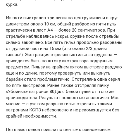
курка.
Из пяти выстрелов три легли по центру мишени в круг
диаметром около 10 см, общий разброс из пяти пуль
практически в лист А4 — более 20 сантиметров. При
стрельбе наблюдались искры, оружие после стрельбы
сильно закопчено. Все пять гильз продольно разорваны
от дульной части на 15 мм (это около 2/3 длины
гильзы!). Экстракция стрелянных гильз затруднена —
приходится бить по штоку экстрактора подручным
предметом. Гильзу на крайнем пятом выстреле раздуло
еще и по длине, поэтому провернуть или выкинуть
барабан стало проблематично. Отстреляна одна серия
по пять выстрелов. Ранее также отстрелял пачку
«Убойных» патронов 80Дж с белой пулей от того же
производителя. Результат полностью аналогичен. Мое
мнение — с учетом разрыва гильз стрелять такими
патронами КСПЗ небезопасно и не рекомендуется без
крайней необходимости.
Пять выстрелов пришли по центру с равномерным