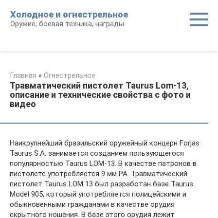
Перейти
Холодное и огнестрельное
к
Оружие, боевая техника, награды
контенту
Главная
»
Огнестрельное
Травматический пистолет Taurus Lom-13,
описание и технические свойства с фото и
видео
Наикрупнейший бразильский оружейный концерн Forjas
Taurus S.A. занимается созданием пользующегося
популярностью Taurus LOM-13. В качестве патронов в
пистолете употребляется 9 мм PA. Травматический
пистолет Taurus LOM 13 был разработан базе Taurus
Model 905, который употребляется полицейскими и
обыкновенными гражданами в качестве орудия
скрытного ношения. В базе этого орудия лежит