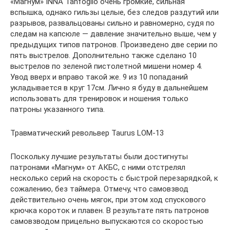
«Магнум» INNA Tanfoglio очень громкие, сильная
вспышка, однако гильзы целые, без следов раздутий или
разрывов, развальцованы сильно и равномерно, судя по
следам на капсюле — давление значительно выше, чем у
предыдущих типов патронов. Произведено две серии по
пять выстрелов. Дополнительно также сделано 10
выстрелов по зеленой пистолетной мишени номер 4.
Увод вверх и вправо такой же. 9 из 10 попаданий
укладывается в круг 17см. Лично я буду в дальнейшем
использовать для тренировок и ношения только
патроны указанного типа.
Травматический револьвер Taurus LOM-13
Поскольку лучшие результаты были достигнуты
патронами «Магнум» от АКБС, с ними отстрелял
несколько серий на скорость с быстрой перезарядкой, к
сожалению, без таймера. Отмечу, что самовзвод
действительно очень мягок, при этом ход спускового
крючка короток и плавен. В результате пять патронов
самовзводом прицельно выпускаются со скоростью