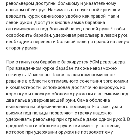
револьвером доступны большому и указательному
пальцам обеих рук. Нажимать на спусковой крючок и
взводить курок одинаково удобно как правой, так и
левой рукой. Доступ к кнопке замка барабана
оптимизирован под большой палец правой руки. Чтобы
освободить барабан, удерживая револьвер в левой руке,
необходимо перенести большой палец с правой на левую
сторону рамки.
При откинутом барабане блокируется УСМ револьвера.
При взведенном курке барабан так же невозможно
откинуть. Инженеры Taurus нашли компромиссное
решение в области оптимального сочетания эргономики
и компактности, использовав достаточно широкую, но
короткую и плоскую оболочку рукоятки с выемками под
два пальца удерживающей руки. Сама оболочка
выполнена из обрезиненного полимера. Его фактура и
выемки под пальцы позволяют стрелку надежно
удерживать револьвер при стрельбе даже одной рукой. В
средней части оболочка рукоятки имеет утолщение,
которое при удержании оружия не позволяет ему