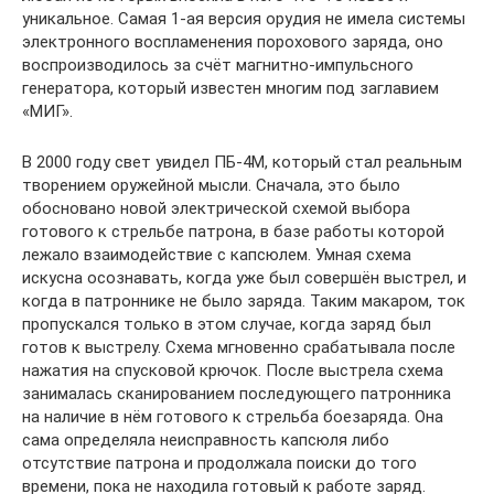
уникальное. Самая 1-ая версия орудия не имела системы
электронного воспламенения порохового заряда, оно
воспроизводилось за счёт магнитно-импульсного
генератора, который известен многим под заглавием
«МИГ».
В 2000 году свет увидел ПБ-4М, который стал реальным
творением оружейной мысли. Сначала, это было
обосновано новой электрической схемой выбора
готового к стрельбе патрона, в базе работы которой
лежало взаимодействие с капсюлем. Умная схема
искусна осознавать, когда уже был совершён выстрел, и
когда в патроннике не было заряда. Таким макаром, ток
пропускался только в этом случае, когда заряд был
готов к выстрелу. Схема мгновенно срабатывала после
нажатия на спусковой крючок. После выстрела схема
занималась сканированием последующего патронника
на наличие в нём готового к стрельба боезаряда. Она
сама определяла неисправность капсюля либо
отсутствие патрона и продолжала поиски до того
времени, пока не находила готовый к работе заряд.