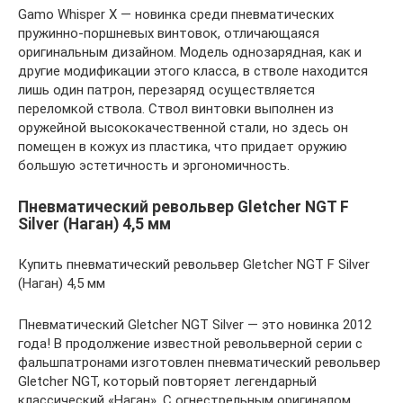
Gamo Whisper X — новинка среди пневматических
пружинно-поршневых винтовок, отличающаяся
оригинальным дизайном. Модель однозарядная, как и
другие модификации этого класса, в стволе находится
лишь один патрон, перезаряд осуществляется
переломкой ствола. Ствол винтовки выполнен из
оружейной высококачественной стали, но здесь он
помещен в кожух из пластика, что придает оружию
большую эстетичность и эргономичность.
Пневматический револьвер Gletcher NGT F
Silver (Наган) 4,5 мм
Купить пневматический револьвер Gletcher NGT F Silver
(Наган) 4,5 мм
Пневматический Gletcher NGT Silver — это новинка 2012
года! В продолжение известной револьверной серии с
фальшпатронами изготовлен пневматический револьвер
Gletcher NGT, который повторяет легендарный
классический «Наган». С огнестрельным оригиналом