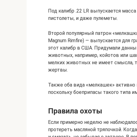
Под калибр .22 LR выпускается масса
пистолеты, и даже пулеметы.
Второй популярный патрон «мелкашка» 
Magnum Rimfire) — выпускается для 
этот калибр в США. Придумали данный
животных, например, койотов или ша
мелких животных не имеет смысла, т
жертвы.
Также оба вида «мелкашек» активно 
поскольку боеприпасы такого типа и
Правила охоты
Если примерно неделю не наблюдало
протереть масляной тряпочкой. Когда
и смазать, не забывая о затворе. В 