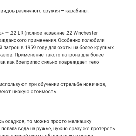
 видов различного оружия – карабины,
— .22 LR (полное название .22 Winchester
гражданского применения. Особенно полюбили
 патрон в 1959 году для охоты на более крупных
калов. Применение такого патрона для более
ак как боеприпас сильно повреждает тело
используют при обучении стрельбе новичков,
меют низкую стоимость.
сь осадков, то можно просто мелкашку
 попала вода на ружье, нужно сразу же протереть
период зимней охоты обычно ружье редко