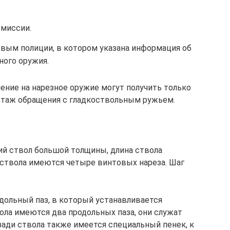
омиссии.
овым полиции, в котором указана информация об
ного оружия.
ение на нарезное оружие могут получить только
стаж обращения с гладкоствольным ружьем.
й ствол большой толщины, длина ствола
 ствола имеются четыре винтовых нареза. Шаг
одольный паз, в который устанавливается
ола имеются два продольных паза, они служат
зади ствола также имеется специальный пенек, к