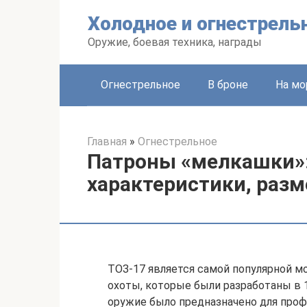
Перейти
Холодное и огнестрель
к
контенту
Оружие, боевая техника, награды
Огнестрельное
В броне
На мо
Главная
»
Огнестрельное
Патроны «мелкашки»:
характеристики, разм
ТОЗ-17 является самой популярной м
охоты, которые были разработаны в 
оружие было предназначено для проф