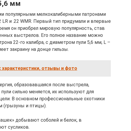
5,6 мм
ми популярными мелкокалиберными патронами
2 LR и .22 WMR. Первый тип придумали и впервые
время он приобрел мировую популярность, став
нных выстрелов. Его полное название можно
она 22-го калибра, с диаметром пули 5,6 мм, L –
меет закраину на донце гильзы.
 характеристики, отзывы и фото
ергия, образовавшаяся после выстрела,
 пули сильно меняется, их используют для
цели. В основном профессиональные охотники
 (грызуны и птицы).
ашек» добывают соболей и белок, в
ют сусликов.