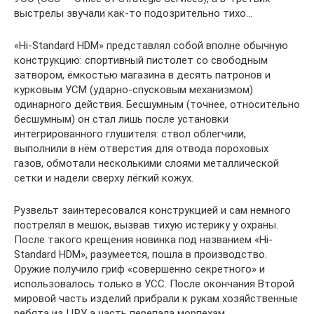
выстрелы звучали как-то подозрительно тихо…
«Hi-Standard HDM» представлял собой вполне обычную
конструкцию: спортивный пистолет со свободным
затвором, ёмкостью магазина в десять патронов и
курковым УСМ (ударно-спусковым механизмом)
одинарного действия. Бесшумным (точнее, относительно
бесшумным) он стал лишь после установки
интегрированного глушителя: ствол облегчили,
выполнили в нём отверстия для отвода пороховых
газов, обмотали несколькими слоями металлической
сетки и надели сверху лёгкий кожух.
Рузвельт заинтересовался конструкцией и сам немного
пострелял в мешок, вызвав тихую истерику у охраны.
После такого крещения новинка под названием «Hi-
Standard HDM», разумеется, пошла в производство.
Оружие получило гриф «совершенно секретного» и
использовалось только в УСС. После окончания Второй
мировой часть изделий прибрали к рукам хозяйственные
ребята из ЦРУ, а часть перепала морпехам.