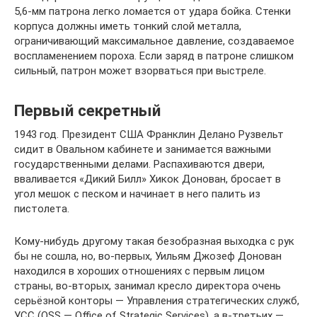
5,6-мм патрона легко ломается от удара бойка. Стенки
корпуса должны иметь тонкий слой металла,
ограничивающий максимальное давление, создаваемое
воспламенением пороха. Если заряд в патроне слишком
сильный, патрон может взорваться при выстреле.
Первый секретный
1943 год. Президент США Франклин Делано Рузвельт
сидит в Овальном кабинете и занимается важными
государственными делами. Распахиваются двери,
вваливается «Дикий Билл» Хикок Донован, бросает в
угол мешок с песком и начинает в него палить из
пистолета.
Кому-нибудь другому такая безобразная выходка с рук
бы не сошла, но, во-первых, Уильям Джозеф Донован
находился в хороших отношениях с первым лицом
страны, во-вторых, занимал кресло директора очень
серьёзной конторы — Управления стратегических служб,
УСС (OSS — Office of Strategic Services), а в-третьих —