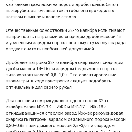
картонные прокладки на порох и дробь, понадобится
пыжерубка, заточенная так, чтобы они проходили с
натягом в гильзе и канале ствола.
Отечественные одностволки 32-го калибра испытывают
на прочность патронами со снарядом дроби массой 15 г
и усиленным зарядом пороха, поэтому эту массу снаряда
следует считать наибольшей допустимой.
Дробовые патроны 32-го калибра снаряжают снарядом
дроби массой 14–16 г и зарядом бездымного пороха
типа «сокол» массой 0,8–1,0 г. Это ориентировочные
параметры, в ходе пристрелки следует подобрать
оптимальные для своего ружья.
Для внешне и внутрикурковых одностволок 32-го
калибра серии ИЖ-ЗК – ИЖК и ИЖ-17 – ИЖ-18 с
откидывающимся стволом завод Ижмех рекомендовал
снаряжать патроны зарядом бездымного пороха массой
0,80–0,85 г или дымного массой 2,5–3,0 г и снарядом
дроби массой 15 г, отвешенной с точностью 1 г. А для