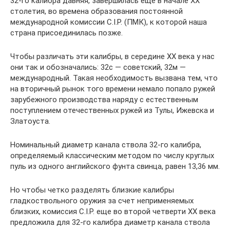
32-го калибра давняя, завершилась еще в начале XX
столетия, во времена образования постоянной
международной комиссии C.I.P. (ПМК), к которой наша
страна присоединилась позже.
Чтобы различать эти калибры, в середине XX века у нас
они так и обозначались: 32с — советский, 32м —
международный. Такая необходимость вызвана тем, что
на вторичный рынок того времени немало попало ружей
зарубежного производства наряду с естественным
поступлением отечественных ружей из Тулы, Ижевска и
Златоуста.
Номинальный диаметр канала ствола 32-го калибра,
определяемый классическим методом по числу круглых
пуль из одного английского фунта свинца, равен 13,36 мм.
Но чтобы четко разделять близкие калибры
гладкоствольного оружия за счет неприменяемых
близких, комиссия C.I.P. еще во второй четверти XX века
предложила для 32-го калибра диаметр канала ствола