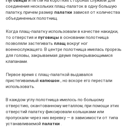
Пуговицы
и петли на коротких сторонах служили для
соединения нескольких плащ-палаток в одну большую
палатку, причем размер
палатки
зависел от количества
объединенных полотнищ.
Когда плащ-палатку использовали в качестве накидки,
то отверстия и
пуговицы
в основании полотнища
позволяли застегивать
плащ
вокруг ног
военнослужащего. В центре полотнища имелась прорезь
для головы, закрываемая двумя перекрывающимися
клапанами.
Первое время с плащ-палаткой выдавался
пристегиваемый
капюшон
, но вскоре его перестали
использовать.
В каждом углу полотнища имелось по большому
отверстию, окантованному металлом, при помощи этих
отверстий палатку фиксировали колышками или
пропускали через них веревку — в зависимости от типа
устанавливаемой
палатки
.