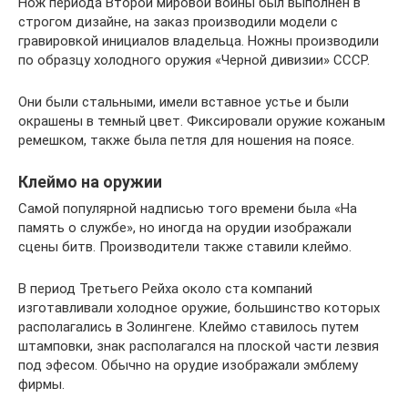
Нож периода Второй мировой войны был выполнен в
строгом дизайне, на заказ производили модели с
гравировкой инициалов владельца. Ножны производили
по образцу холодного оружия «Черной дивизии» СССР.
Они были стальными, имели вставное устье и были
окрашены в темный цвет. Фиксировали оружие кожаным
ремешком, также была петля для ношения на поясе.
Клеймо на оружии
Самой популярной надписью того времени была «На
память о службе», но иногда на орудии изображали
сцены битв. Производители также ставили клеймо.
В период Третьего Рейха около ста компаний
изготавливали холодное оружие, большинство которых
располагались в Золингене. Клеймо ставилось путем
штамповки, знак располагался на плоской части лезвия
под эфесом. Обычно на орудие изображали эмблему
фирмы.