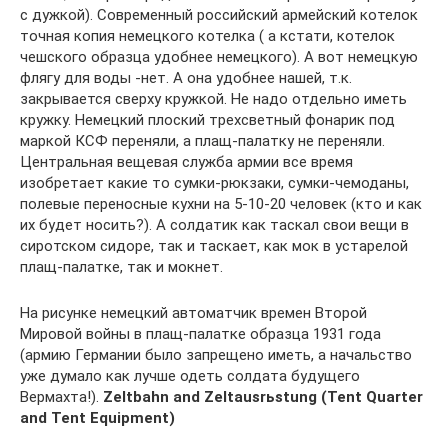
с дужкой). Современный российский армейский котелок
точная копия немецкого котелка ( а кстати, котелок
чешского образца удобнее немецкого). А вот немецкую
флягу для воды -нет. А она удобнее нашей, т.к.
закрывается сверху кружкой. Не надо отдельно иметь
кружку. Немецкий плоский трехсветный фонарик под
маркой КСФ переняли, а плащ-палатку не переняли.
Центральная вещевая служба армии все время
изобретает какие то сумки-рюкзаки, сумки-чемоданы,
полевые переносные кухни на 5-10-20 человек (кто и как
их будет носить?). А солдатик как таскал свои вещи в
сиротском сидоре, так и таскает, как мок в устарелой
плащ-палатке, так и мокнет.
На рисунке немецкий автоматчик времен Второй
Мировой войны в плащ-палатке образца 1931 года
(армию Германии было запрещено иметь, а начальство
уже думало как лучше одеть солдата будущего
Вермахта!).
Zeltbahn and Zeltausrьstung (Tent Quarter
and Tent Equipment)