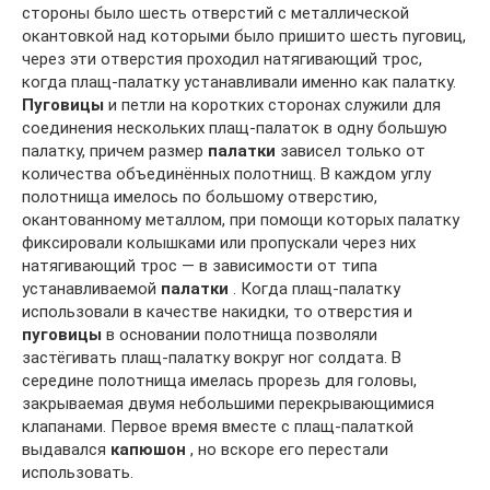
стороны было шесть отверстий с металлической
окантовкой над которыми было пришито шесть пуговиц,
через эти отверстия проходил натягивающий трос,
когда плащ-палатку устанавливали именно как палатку.
Пуговицы
и петли на коротких сторонах служили для
соединения нескольких плащ-палаток в одну большую
палатку, причем размер
палатки
зависел только от
количества объединённых полотнищ. В каждом углу
полотнища имелось по большому отверстию,
окантованному металлом, при помощи которых палатку
фиксировали колышками или пропускали через них
натягивающий трос — в зависимости от типа
устанавливаемой
палатки
. Когда плащ-палатку
использовали в качестве накидки, то отверстия и
пуговицы
в основании полотнища позволяли
застёгивать плащ-палатку вокруг ног солдата. В
середине полотнища имелась прорезь для головы,
закрываемая двумя небольшими перекрывающимися
клапанами. Первое время вместе с плащ-палаткой
выдавался
капюшон
, но вскоре его перестали
использовать.