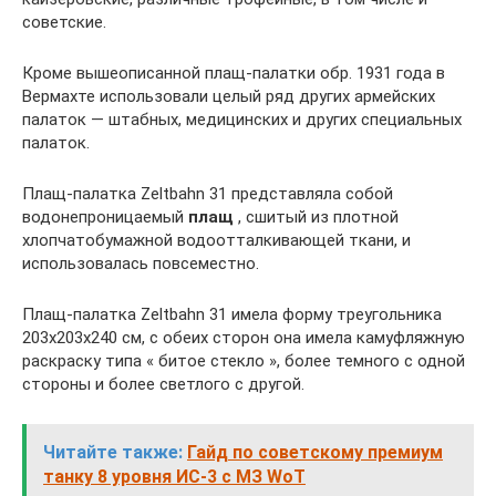
советские.
Кроме вышеописанной плащ-палатки обр. 1931 года в
Вермахте использовали целый ряд других армейских
палаток — штабных, медицинских и других специальных
палаток.
Плащ-палатка Zeltbahn 31 представляла собой
водонепроницаемый
плащ
, сшитый из плотной
хлопчатобумажной водоотталкивающей ткани, и
использовалась повсеместно.
Плащ-палатка Zeltbahn 31 имела форму треугольника
203х203х240 см, с обеих сторон она имела камуфляжную
раскраску типа « битое стекло », более темного с одной
стороны и более светлого с другой.
Читайте также:
Гайд по советскому премиум
танку 8 уровня ИС-3 с МЗ WoT