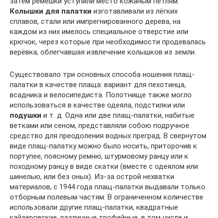
затем ремешки уступили место кожаным петлям.
Колышки для палатки
изготавливали из лёгких
сплавов, стали или импрегнированного дерева, на
каждом из них имелось специальное отверстие или
крючок, через которые при необходимости продевалась
верёвка, облегчавшая извлечение колышков из земли.
Существовало три основных способа ношения плащ-
палатки в качестве плаща: вариант для пехотинца,
всадника и велосипедиста. Полотнище также могло
использоваться в качестве одеяла, подстилки или
подушки
и т. д. Одна или две плащ-палатки, набитые
ветками или сеном, представляли собою подручное
средство для преодоления водных преград. В свернутом
виде плащ-палатку можно было носить, приторочив к
портупее, поясному ремню, штурмовому ранцу или к
походному ранцу в виде скатки (вместе с одеялом или
шинелью, или без оных). Из-за острой нехватки
материалов, с 1944 года плащ-палатки выдавали только
отборным полевым частям. В ограниченном количестве
использовали другие плащ-палатки, квадратные
кайзеровские, различные трофейные, в том числе и