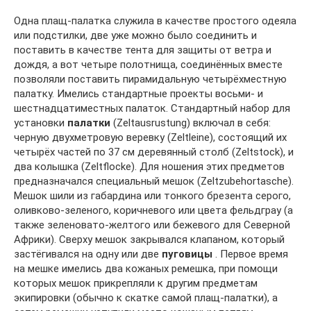
Одна плащ-палатка служила в качестве простого одеяла
или подстилки, две уже можно было соединить и
поставить в качестве тента для защиты от ветра и
дождя, а вот четыре полотнища, соединённых вместе
позволяли поставить пирамидальную четырёхместную
палатку. Имелись стандартные проекты восьми- и
шестнадцатиместных палаток. Стандартный набор для
установки
палатки
(Zeltausrustung) включал в себя:
черную двухметровую веревку (Zeltleine), состоящий их
четырёх частей по 37 см деревянный столб (Zeltstock), и
два колышка (Zeltflocke). Для ношения этих предметов
предназначался специальный мешок (Zeltzubehortasche).
Мешок шили из габардина или тонкого брезента серого,
оливково-зеленого, коричневого или цвета фельдграу (а
также зеленовато-желтого или бежевого для Северной
Африки). Сверху мешок закрывался клапаном, который
застёгивался на одну или две
пуговицы
. Первое время
на мешке имелись два кожаных ремешка, при помощи
которых мешок прикрепляли к другим предметам
экипировки (обычно к скатке самой плащ-палатки), а