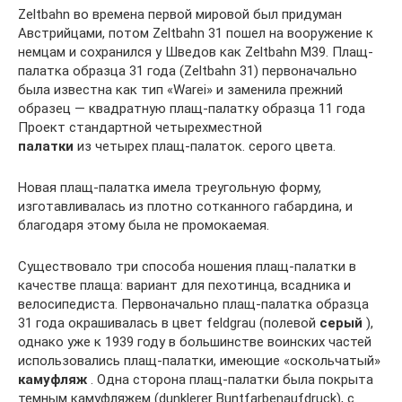
Zeltbahn во времена первой мировой был придуман
Австрийцами, потом Zeltbahn 31 пошел на вооружение к
немцам и сохранился у Шведов как Zeltbahn М39. Плащ-
палатка образца 31 года (Zeltbahn 31) первоначально
была известна как тип «Warei» и заменила прежний
образец — квадратную плащ-палатку образца 11 года
Проект стандартной четырехместной
палатки
из четырех плащ-палаток. серого цвета.
Новая плащ-палатка имела треугольную форму,
изготавливалась из плотно сотканного габардина, и
благодаря этому была не промокаемая.
Существовало три способа ношения плащ-палатки в
качестве плаща: вариант для пехотинца, всадника и
велосипедиста. Первоначально плащ-палатка образца
31 года окрашивалась в цвет feldgrau (полевой
серый
),
однако уже к 1939 году в большинстве воинских частей
использовались плащ-палатки, имеющие «оскольчатый»
камуфляж
. Одна сторона плащ-палатки была покрыта
темным камуфляжем (dunklerer Buntfarbenaufdruck), с