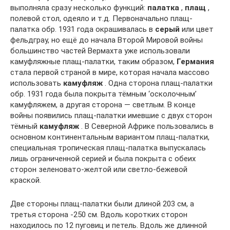
выполняла сразу несколько функций:
палатка
,
плащ
,
полевой стол, одеяло и т.д. Первоначально плащ-
палатка обр. 1931 года окрашивалась в
серый
или цвет
фельдграу, но ещё до начала Второй Мировой войны
большинство частей Вермахта уже использовали
камуфляжные плащ-палатки, таким образом,
Германия
стала первой страной в мире, которая начала массово
использовать
камуфляж
. Одна сторона плащ-палатки
обр. 1931 года была покрыта тёмным ‘осколочным’
камуфляжем, а другая сторона — светлым. В конце
войны появились плащ-палатки имевшие с двух сторон
тёмный
камуфляж
. В Северной Африке пользовались в
основном континентальным вариантом плащ-палатки,
специальная тропическая плащ-палатка выпускалась
лишь ограниченной серией и была покрыта с обеих
сторон зеленовато-желтой или светло-бежевой
краской.
Две стороны плащ-палатки были длиной 203 см, а
третья сторона -250 см. Вдоль коротких сторон
находилось по 12 пуговиц и петель. Вдоль же длинной