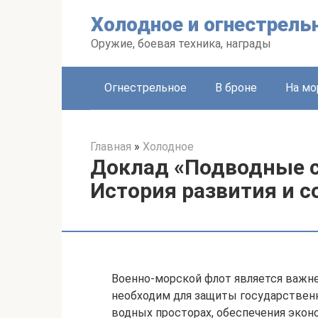
Перейти
Холодное и огнестрель
к
контенту
Оружие, боевая техника, награды
Огнестрельное
В броне
На мо
Главная
»
Холодное
Доклад «Подводные 
История развития и с
Военно-морской флот является важн
необходим для защиты государственн
водных просторах, обеспечения экон