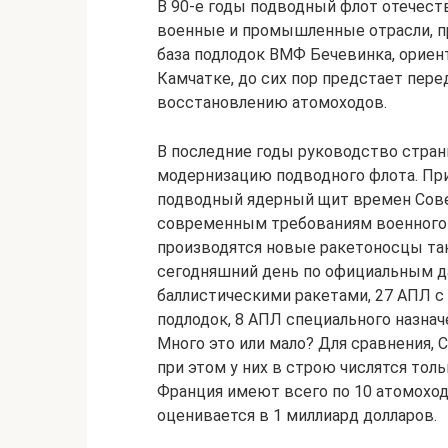
В 90-е годы подводный флот отечеств
военные и промышленные отрасли, пр
база подлодок ВМФ Бечевинка, ориен
Камчатке, до сих пор предстает пер
восстановлению атомоходов.
В последние годы руководство стран
модернизацию подводного флота. Пр
подводный ядерный щит времен Сове
современным требованиям военного д
производятся новые ракетоносцы таки
сегодняшний день по официальным д
баллистическими ракетами, 27 АПЛ 
подлодок, 8 АПЛ специального назнач
Много это или мало? Для сравнения,
при этом у них в строю числятся тол
Франция имеют всего по 10 атомохо
оценивается в 1 миллиард долларов.