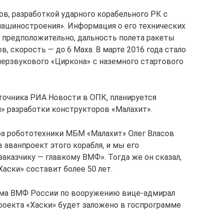
в, разработкой ударного корабельного РК с
ашиностроения». Информация о его технических
, предположительно, дальность полета ракеты
, скорость — до 6 Маха. В марте 2016 года стало
перзвукового «Циркона» с наземного стартового
точника РИА Новости в ОПК, планируется
» разработки конструкторов «Малахит».
ора робототехники МБМ «Малахит» Олег Власов
 аванпроект этого корабля, и мы его
аказчику — главкому ВМФ». Тогда же он сказал,
аски» составит более 50 лет.
кома ВМФ России по вооружению вице-адмирал
роекта «Хаски» будет заложено в госпрограмме