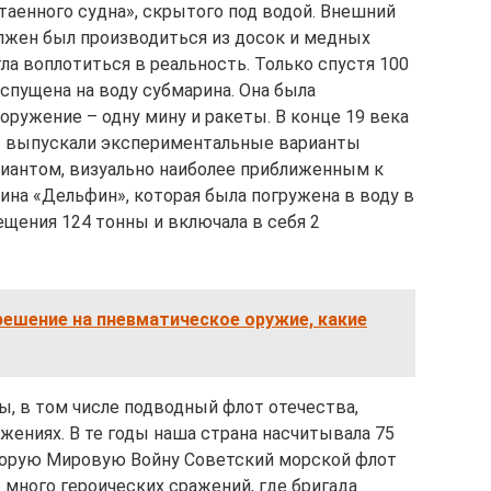
таенного судна», скрытого под водой. Внешний
лжен был производиться из досок и медных
гла воплотиться в реальность. Только спустя 100
 спущена на воду субмарина. Она была
оружение – одну мину и ракеты. В конце 19 века
ы выпускали экспериментальные варианты
иантом, визуально наиболее приближенным к
ина «Дельфин», которая была погружена в воду в
ещения 124 тонны и включала в себя 2
решение на пневматическое оружие, какие
ы, в том числе подводный флот отечества,
жениях. В те годы наша страна насчитывала 75
Вторую Мировую Войну Советский морской флот
 много героических сражений, где бригада