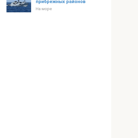
прибрежных районов
На море