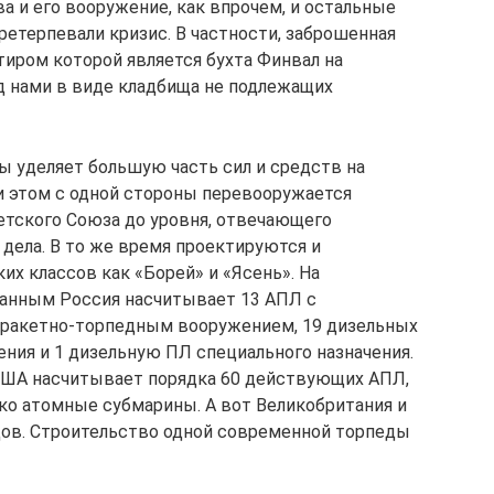
а и его вооружение, как впрочем, и остальные
етерпевали кризис. В частности, заброшенная
тиром которой является бухта Финвал на
ед нами в виде кладбища не подлежащих
ы уделяет большую часть сил и средств на
и этом с одной стороны перевооружается
тского Союза до уровня, отвечающего
ела. В то же время проектируются и
х классов как «Борей» и «Ясень». На
анным Россия насчитывает 13 АПЛ с
с ракетно-торпедным вооружением, 19 дизельных
ения и 1 дизельную ПЛ специального назначения.
 США насчитывает порядка 60 действующих АПЛ,
ько атомные субмарины. А вот Великобритания и
дов. Строительство одной современной торпеды