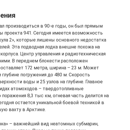
ления
ал производиться в 90-е годы, он был прямым
 проекта 941. Сегодня имеется возможность
кула 2», которые лишены основного недостатка
лей. Эта подводная лодка внешне похожа на
корпуса. Центр управления и радиотехническая
ими. В переднем блокести расположен
составляет 172 метра, ширина – 23 м. Может
и глубине погружения до 480 м. Скорость
верхности воды и 25 узлов на глубине. Главное
видах атомоходов – твердотопливные
поражения 8,3 тыс км, огневая часть делится на
сегодня остается уникальной боевой техникой в
вую вахту в Арктике.
нка» – важнейший вид неатомных субмарин,