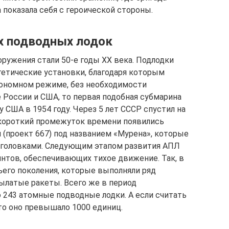
показала себя с героической стороны.
х подводных лодок
ружения стали 50-е годы ХХ века. Подлодки
гетические установки, благодаря которым
тономном режиме, без необходимости
 России и США, то первая подобная субмарина
 США в 1954 году. Через 5 лет СССР спустил на
я короткий промежуток времени появились
 (проект 667) под названием «Мурена», которые
головками. Следующим этапом развития АПЛ
нтов, обеспечивающих тихое движение. Так, в
ьего поколения, которые выполняли ряд
рылатые ракеты. Всего же в период
243 атомные подводные лодки. А если считать
то оно превышало 1000 единиц.