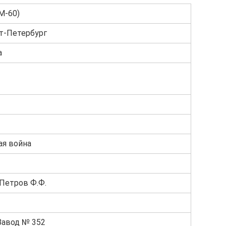
М-60)
кт-Петербург
а
ая война
 Петров Ф.Ф.
Завод № 352