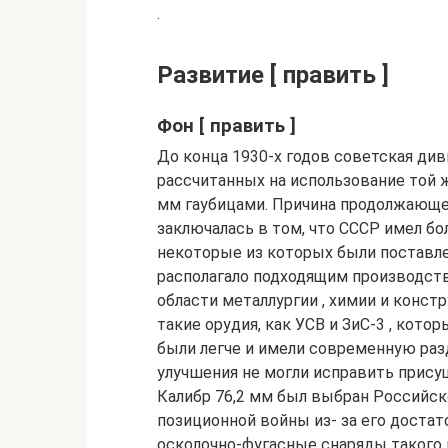
.
Развитие [ править ]
Фон [ править ]
До конца 1930-х годов советская див
рассчитанных на использование той ж
мм гаубицами. Причина продолжающей
заключалась в том, что СССР имел бо
некоторые из которых были поставл
располагало подходящим производст
области металлургии , химии и конс
такие орудия, как УСВ и ЗиС-3 , кот
были легче и имели современную раз
улучшения не могли исправить прису
Калибр 76,2 мм был выбран Российс
позиционной войны из- за его доста
осколочно-фугасные снаряды такого