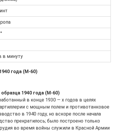
инт
тропа
 °
в в минуту
940 года (М-60)
 образца 1940 года (М-60)
работанный в конце 1930 — х годов в целях
 артиллерии с мощным полем и противотанковое
водство в 1940 году, но вскоре после начала
ство прекратилось; было построено только
орудия во время войны служили в Красной Армии