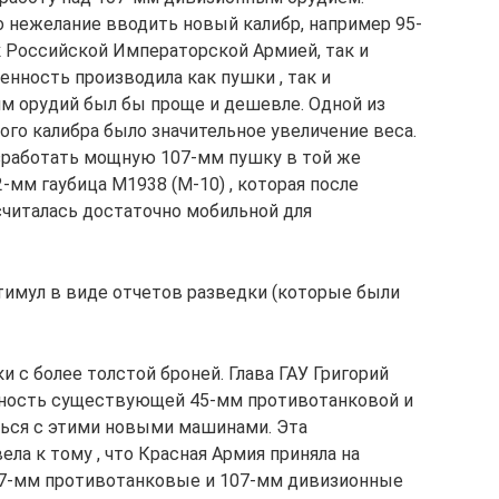
 нежелание вводить новый калибр, например 95-
к Российской Императорской Армией, так и
нность производила как пушки , так и
мм орудий был бы проще и дешевле. Одной из
го калибра было значительное увеличение веса.
работать мощную 107-мм пушку в той же
2-мм гаубица M1938 (М-10) , которая после
считалась достаточно мобильной для
стимул в виде отчетов разведки (которые были
 с более толстой броней. Глава ГАУ Григорий
бность существующей 45-мм противотанковой и
ться с этими новыми машинами. Эта
ла к тому , что Красная Армия приняла на
57-мм противотанковые и 107-мм дивизионные