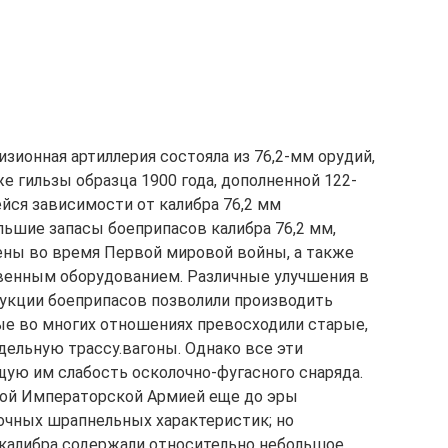
изионная артиллерия состояла из 76,2-мм орудий,
е гильзы образца 1900 года, дополненной 122-
ся зависимости от калибра 76,2 мм
льшие запасы боеприпасов калибра 76,2 мм,
ены во время Первой мировой войны, а также
венным оборудованием. Различные улучшения в
трукции боеприпасов позволили производить
орые во многих отношениях превосходили старые,
дельную трассу.вагоны. Однако все эти
щую им слабость осколочно-фугасного снаряда.
кой Императорской Армией еще до эры
точных шрапнельных характеристик; но
 калибра содержали относительно небольшое