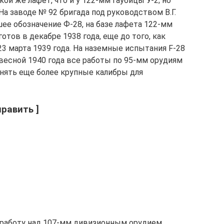
ой же лафет, что и у 122-мм гаубицы У-2; но
На заводе № 92 бригада под руководством В.Г.
шее обозначение Ф-28, на базе лафета 122-мм
тов в декабре 1938 года, еще до того, как
3 марта 1939 года. На наземные испытания F-28
весной 1940 года все работы по 95-мм орудиям
нять еще более крупные калибры для
равить ]
 работу над 107-мм дивизионным орудием.