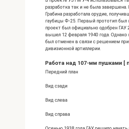
В проекте УЗТМ У-4 использовался так
разработка так и не была завершена. 
Грабина разработала орудие, получив
гаубицы Ф-25. Первый прототип был го
проект был официально одобрен ГАУ 2
вышел 12 февраля 1940 года. Однако 
был отменен в связи с решением при
дивизионной артиллерии.
Работа над 107-мм пушками [ п
Передний план
Вид сзади
Вид слева
Вид справа
Осенью 1938 года ГАУ решило начать