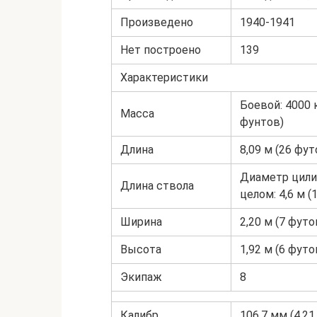
Произведено
1940-1941
Нет построено
139
Характеристики
Боевой: 4000 
Масса
фунтов)
Длина
8,09 м (26 фу
Диаметр цилин
Длина ствола
целом: 4,6 м (
Ширина
2,20 м (7 фут
Высота
1,92 м (6 фут
Экипаж
8
Калибр
106,7 мм (4,2