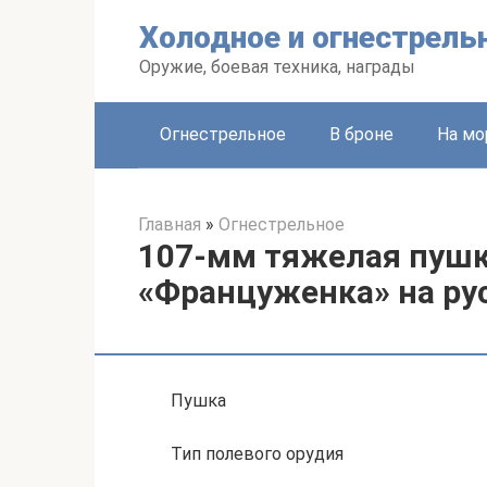
Перейти
Холодное и огнестрель
к
контенту
Оружие, боевая техника, награды
Огнестрельное
В броне
На мо
Главная
»
Огнестрельное
107-мм тяжелая пушка
«Француженка» на рус
Пушка
Тип полевого орудия