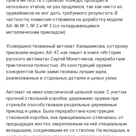
пули и меткость стрельбы. Конкурс проходил в
несколько этапов, не раз продлялся, так как никто из
оружейников не мог дать требуемого результата. В
частности, комиссия отправила на доработку модели
АК-46 № 1, № 2 и № 3 (со складывающимся
металлическим прикладом).
Усовершенствованный автомат Калашникова, которому
присвоили индекс АК-47, как пишет в книге «История
русского автомата» Сергей Монетчиков, переработали
практически полностью. Из конструкций оружия
конкурентов были заимствованы лучшие идеи,
реализованные в отдельных деталях и целых узлах.
Автомат не имел классической цельной ложи. С учетом
прочной ствольной коробки, удержанию оружия при
стрельбе способствовали раздельные деревянные
приклад и цевье. Была переработана конструкция
ствольной коробки, она принципиально отличалась от
предыдущих жестко закрепленным на ней специальным
вкладышем, соединявшим ее со стволом. На вкладыше, в