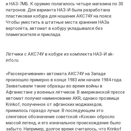
и НАЗ-7МБ. К оружию полагалось четыре магазина по 30
патронов. Для варианта НАЗ-И была разработана
пластиковая кобура для ношения АКС74У на поясе.
Чтобы уместить в штатные места хранения НАЗа
вертолёта, автомат в кобуру укладывался без
пламегасителя и приклада.
Лётчики с АКС74У в кобуре из комплекта НАЗ-И ak-
info.ru
«Рассекречивание» автомата АКС74У на Западе
произошло примерно в конце 1983 или начале 1984 года.
Захватывали такие образцы во время войны в
Афганистане у военных лётчиков. В американской прессе
автомат получил наименование AKR, однако прозвище
Krinkof, полученное от афганских моджахедов,
прижилось гораздо лучше. В последующем это
сленговое обозначение советской «Ксюхи» обросло
массой легенд, и его изначальное происхождение было
забыто. Например, долгое время считалось, что Krinkof