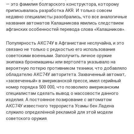
— это фамилия болгарского конструктора, которому
приписывалась разработка AKR. И только совсем
недавно специалисты разобрались, что все аналогичные
названия автоматов Калашникова явились следствием
афганских особенностей перевода слова «Калашников».
Популярность АКС74У в Афганистане неслучайна, и это
связано не только с редкостью его использования
советскими военными. Заполучить личное оружие
экипажа бронемашины или вертолёта указывало на
вероятную потерю противником техники, что добавляло
обладателю АКС74У авторитета. Захваченный автомат,
«засвеченный» в американской прессе, имел серийный
номер порядка 500 000, что позволило американским
специалистам сделать вывод о массовости данного
изделия. А постоянное позирование с автоматом
АКС74У известного террориста Усамы бен Ладена
служило определённой рекламой для этой модели
советского оружия.