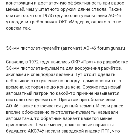
конструкции и достаточную эффективность при вдвое
меньшей, чем у штатного оружия, длине ствола. Также
считается, что в 1973 году по опыту испытаний АО-46
утвердили требования к ОКР «Модерн», однако это не
совсем так.
5,6-мм пистолет-пулемёт (автомат) АО-46 forum.guns.ru
Сначала, в 1972 году, начались ОКР «Прут» по разработке
5,6-мм пистолета-пулемёта для вооружения расчётов,
экипажей и спецподразделений. Тут стоит сделать
небольшое отступление по поводу терминологии того
времени, которая не до конца ясна. Оружие под новый
автоматный патрон по какой-то причине называется
пистолетом-пулемётом. При этом при обозначении
АО-46 также встречается данный термин. И если ранее
вполне обоснованно пистолеты-пулемёты называли
автоматами, то обратный вариант кажется менее
приемлемым. Тем не менее, даже первые варианты
будущего АКС74У носили заводской индекс ПП1, что