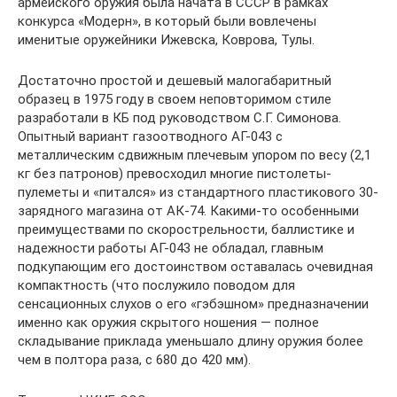
армейского оружия была начата в СССР в рамках
конкурса «Модерн», в который были вовлечены
именитые оружейники Ижевска, Коврова, Тулы.
Достаточно простой и дешевый малогабаритный
образец в 1975 году в своем неповторимом стиле
разработали в КБ под руководством С.Г. Симонова.
Опытный вариант газоотводного АГ-043 с
металлическим сдвижным плечевым упором по весу (2,1
кг без патронов) превосходил многие пистолеты-
пулеметы и «питался» из стандартного пластикового 30-
зарядного магазина от АК-74. Какими-то особенными
преимуществами по скорострельности, баллистике и
надежности работы АГ-043 не обладал, главным
подкупающим его достоинством оставалась очевидная
компактность (что послужило поводом для
сенсационных слухов о его «гэбэшном» предназначении
именно как оружия скрытого ношения — полное
складывание приклада уменьшало длину оружия более
чем в полтора раза, с 680 до 420 мм).