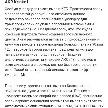
AKR Krinkof
Особую укладку автомат имел в КГБ. Практически сразу
с разработкой укороченного автомата данное
ведомство заказало специальную укупорку для
транспортировки оружия с запасными магазинами и
принадлежностью. Предполагалось, что это будет
кожаный портфель тёмно-коричневого или чёрного
цвета. В нём размещался автомат с присоединённым к
нему магазином, а также носимый боекомплект на 90 или
120 патронов. Второй вариант предполагал укладку
четырёх магазинов по 20 патронов. Позднее
аналогичные варианты упаковки АКС74У появились в
виде дипломата с возможностью быстрого открытия
огня. Такой огнестрельный дипломат имел шифр
«Модерн-М».
Появление укороченных автоматов Калашникова
пришлось по душе и военным лётчикам. Для них в
комплект носимого аварийного запаса (НАЗ) специально
ввели вариант оснащения автоматом вместо пистолета.
Автоматом комплектовались НАЗ-7БМ, НАЗ-7БС, НАЗ-8Б