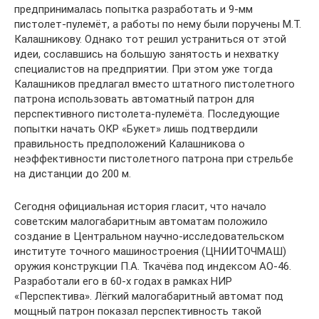
предпринималась попытка разработать и 9-мм
пистолет-пулемёт, а работы по нему были поручены М.Т.
Калашникову. Однако тот решил устраниться от этой
идеи, сославшись на большую занятость и нехватку
специалистов на предприятии. При этом уже тогда
Калашников предлагал вместо штатного пистолетного
патрона использовать автоматный патрон для
перспективного пистолета-пулемёта. Последующие
попытки начать ОКР «Букет» лишь подтвердили
правильность предположений Калашникова о
неэффективности пистолетного патрона при стрельбе
на дистанции до 200 м.
Сегодня официальная история гласит, что начало
советским малогабаритным автоматам положило
создание в Центральном научно-исследовательском
институте точного машиностроения (ЦНИИТОЧМАШ)
оружия конструкции П.А. Ткачёва под индексом АО-46.
Разработали его в 60-х годах в рамках НИР
«Перспектива». Лёгкий малогабаритный автомат под
мощный патрон показал перспективность такой