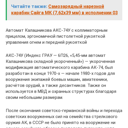
Читайте также:
Самозарядный нарезной
карабин Сайга МК (7,62х39 мм) в исполнении 03
Автомат Калашникова АКС-74У с коллиматорным
прицелом, эргономичной пистолетной рукояткой
управления огнем и передней рукояткой
АКС-74У (Индекс ГРАУ — 6П26, «5,45-мм автомат
Калашникова складной укороченный») — укороченная
модификация автоматического карабина АК-74, был
разработан в конце 1970-х — начале 1980-х годов для
вооружения экипажей боевых машин, авиатехники,
расчётов орудий, а также десантников. Также он
используется в МВД и охранных структурах благодаря
своим небольшим размерам.
После окончания советско-германской войны и перехода
советских вооруженных сил на семейства стрелкового
оружия АК, в СССР не было принято на вооружение ни