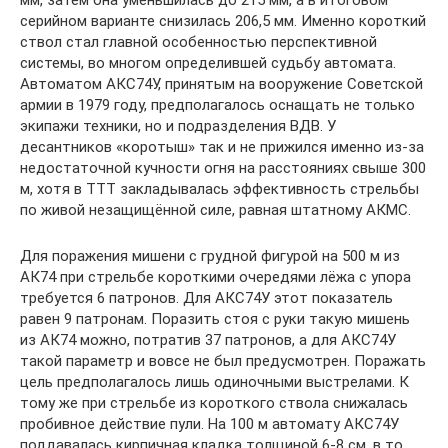
серийном варианте снизилась 206,5 мм. Именно короткий
ствол стал главной особенностью перспективной
системы, во многом определившей судьбу автомата.
Автоматом АКС74У, принятым на вооружение Советской
армии в 1979 году, предполагалось оснащать не только
экипажи техники, но и подразделения ВДВ. У
десантников «коротыш» так и не прижился именно из-за
недостаточной кучности огня на расстояниях свыше 300
м, хотя в ТТТ закладывалась эффективность стрельбы
по живой незащищённой силе, равная штатному АКМС.
Для поражения мишени с грудной фигурой на 500 м из
АК74 при стрельбе короткими очередями лёжа с упора
требуется 6 патронов. Для АКС74У этот показатель
равен 9 патронам. Поразить стоя с руки такую мишень
из АК74 можно, потратив 37 патронов, а для АКС74У
такой параметр и вовсе не был предусмотрен. Поражать
цель предполагалось лишь одиночными выстрелами. К
тому же при стрельбе из короткого ствола снижалась
пробивное действие пули. На 100 м автомату АКС74У
поддавалась кирпичная кладка толщиной 6-8 см, в то