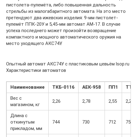
пистолета-пулемёта, либо повышенная дальность
стрельбы из малогабаритного автомата. На это место
претендуют два ижевских изделия: 9-мм пистолет-
пулемёт ППК-20У и 5,45-мм автомат АМ-17. В случае
успеха последнего может произойти возвращение
компактного и мощного автоматического оружия на
место уходящего АКС74У.
Опытный автомат АКС74У с пластиковым цевьём lsop.ru
Характеристики автоматов
Наименование
ТКБ-0116
АЕК-958
ПП1
ТТТ
Вес с
2,26
2,78
2,55
2,2
магазином, кг
Длина с
откинутым
744
730
712
750
прикладом, мм