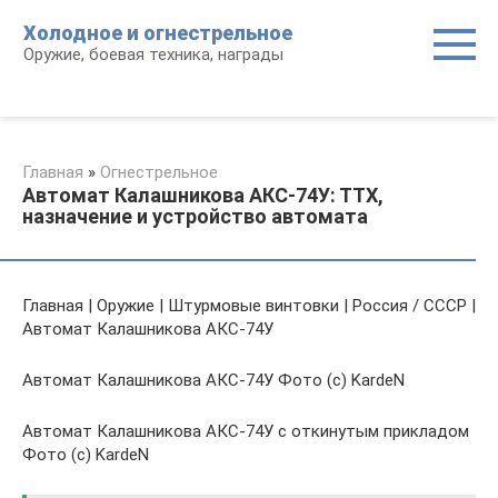
Перейти
Холодное и огнестрельное
к
Оружие, боевая техника, награды
контенту
Главная
»
Огнестрельное
Автомат Калашникова АКС-74У: ТТХ,
назначение и устройство автомата
Главная | Оружие | Штурмовые винтовки | Россия / СССР |
Автомат Калашникова АКС-74У
Автомат Калашникова АКС-74У Фото (c) KardeN
Автомат Калашникова АКС-74У с откинутым прикладом
Фото (c) KardeN