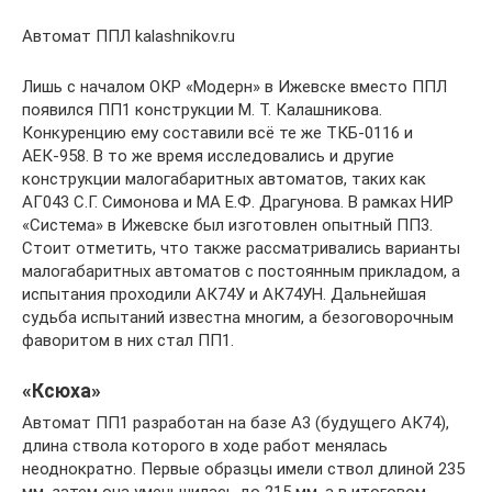
Автомат ППЛ kalashnikov.ru
Лишь с началом ОКР «Модерн» в Ижевске вместо ППЛ
появился ПП1 конструкции М. Т. Калашникова.
Конкуренцию ему составили всё те же ТКБ-0116 и
АЕК-958. В то же время исследовались и другие
конструкции малогабаритных автоматов, таких как
АГ043 С.Г. Симонова и МА Е.Ф. Драгунова. В рамках НИР
«Система» в Ижевске был изготовлен опытный ПП3.
Стоит отметить, что также рассматривались варианты
малогабаритных автоматов с постоянным прикладом, а
испытания проходили АК74У и АК74УН. Дальнейшая
судьба испытаний известна многим, а безоговорочным
фаворитом в них стал ПП1.
«Ксюха»
Автомат ПП1 разработан на базе А3 (будущего АК74),
длина ствола которого в ходе работ менялась
неоднократно. Первые образцы имели ствол длиной 235
мм, затем она уменьшилась до 215 мм, а в итоговом