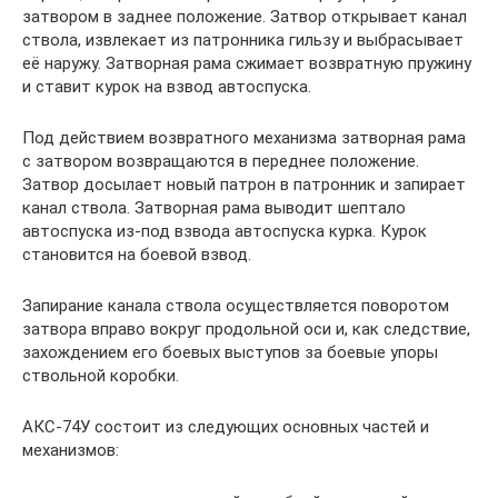
затвором в заднее положение. Затвор открывает канал
ствола, извлекает из патронника гильзу и выбрасывает
её наружу. Затворная рама сжимает возвратную пружину
и ставит курок на взвод автоспуска.
Под действием возвратного механизма затворная рама
с затвором возвращаются в переднее положение.
Затвор досылает новый патрон в патронник и запирает
канал ствола. Затворная рама выводит шептало
автоспуска из-под взвода автоспуска курка. Курок
становится на боевой взвод.
Запирание канала ствола осуществляется поворотом
затвора вправо вокруг продольной оси и, как следствие,
захождением его боевых выступов за боевые упоры
ствольной коробки.
АКС-74У состоит из следующих основных частей и
механизмов: