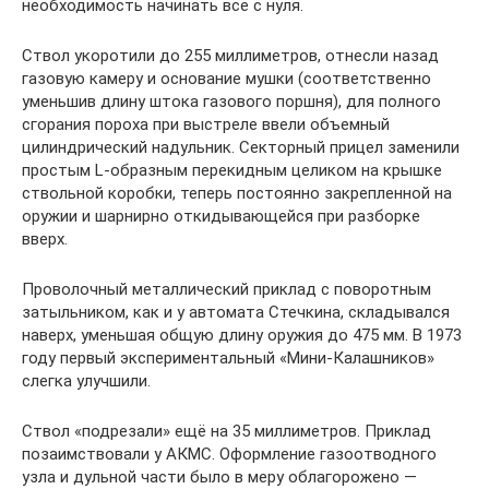
необходимость начинать все с нуля.
Ствол укоротили до 255 миллиметров, отнесли назад
газовую камеру и основание мушки (соответственно
уменьшив длину штока газового поршня), для полного
сгорания пороха при выстреле ввели объемный
цилиндрический надульник. Секторный прицел заменили
простым L-образным перекидным целиком на крышке
ствольной коробки, теперь постоянно закрепленной на
оружии и шарнирно откидывающейся при разборке
вверх.
Проволочный металлический приклад с поворотным
затыльником, как и у автомата Стечкина, складывался
наверх, уменьшая общую длину оружия до 475 мм. В 1973
году первый экспериментальный «Мини-Калашников»
слегка улучшили.
Ствол «подрезали» ещё на 35 миллиметров. Приклад
позаимствовали у АКМС. Оформление газоотводного
узла и дульной части было в меру облагорожено —