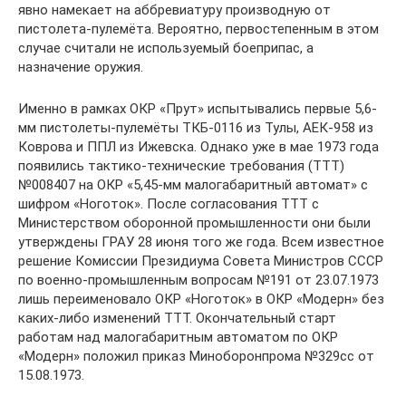
явно намекает на аббревиатуру производную от
пистолета-пулемёта. Вероятно, первостепенным в этом
случае считали не используемый боеприпас, а
назначение оружия.
Именно в рамках ОКР «Прут» испытывались первые 5,6-
мм пистолеты-пулемёты ТКБ-0116 из Тулы, АЕК-958 из
Коврова и ППЛ из Ижевска. Однако уже в мае 1973 года
появились тактико-технические требования (ТТТ)
№008407 на ОКР «5,45-мм малогабаритный автомат» с
шифром «Ноготок». После согласования ТТТ с
Министерством оборонной промышленности они были
утверждены ГРАУ 28 июня того же года. Всем известное
решение Комиссии Президиума Совета Министров СССР
по военно-промышленным вопросам №191 от 23.07.1973
лишь переименовало ОКР «Ноготок» в ОКР «Модерн» без
каких-либо изменений ТТТ. Окончательный старт
работам над малогабаритным автоматом по ОКР
«Модерн» положил приказ Миноборонпрома №329сс от
15.08.1973.