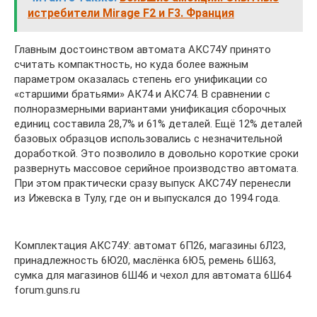
истребители Mirage F2 и F3. Франция
Главным достоинством автомата АКС74У принято
считать компактность, но куда более важным
параметром оказалась степень его унификации со
«старшими братьями» АК74 и АКС74. В сравнении с
полноразмерными вариантами унификация сборочных
единиц составила 28,7% и 61% деталей. Ещё 12% деталей
базовых образцов использовались с незначительной
доработкой. Это позволило в довольно короткие сроки
развернуть массовое серийное производство автомата.
При этом практически сразу выпуск АКС74У перенесли
из Ижевска в Тулу, где он и выпускался до 1994 года.
Комплектация АКС74У: автомат 6П26, магазины 6Л23,
принадлежность 6Ю20, маслёнка 6Ю5, ремень 6Ш63,
сумка для магазинов 6Ш46 и чехол для автомата 6Ш64
forum.guns.ru