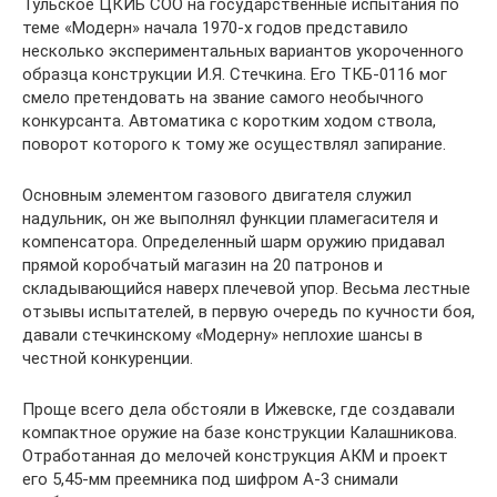
Тульское ЦКИБ СОО на государственные испытания по
теме «Модерн» начала 1970-х годов представило
несколько экспериментальных вариантов укороченного
образца конструкции И.Я. Стечкина. Его ТКБ-0116 мог
смело претендовать на звание самого необычного
конкурсанта. Автоматика с коротким ходом ствола,
поворот которого к тому же осуществлял запирание.
Основным элементом газового двигателя служил
надульник, он же выполнял функции пламегасителя и
компенсатора. Определенный шарм оружию придавал
прямой коробчатый магазин на 20 патронов и
складывающийся наверх плечевой упор. Весьма лестные
отзывы испытателей, в первую очередь по кучности боя,
давали стечкинскому «Модерну» неплохие шансы в
честной конкуренции.
Проще всего дела обстояли в Ижевске, где создавали
компактное оружие на базе конструкции Калашникова.
Отработанная до мелочей конструкция АКМ и проект
его 5,45-мм преемника под шифром А-3 снимали