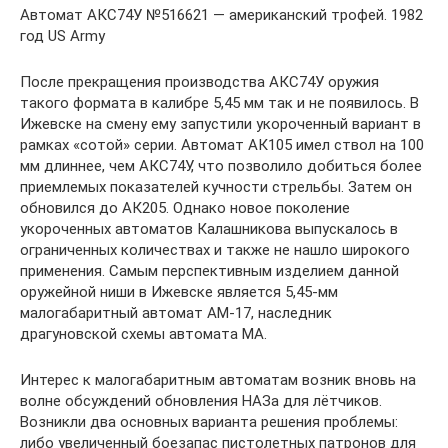
Автомат АКС74У №516621 — американский трофей. 1982
год US Army
После прекращения производства АКС74У оружия
такого формата в калибре 5,45 мм так и не появилось. В
Ижевске на смену ему запустили укороченный вариант в
рамках «сотой» серии. Автомат АК105 имел ствол на 100
мм длиннее, чем АКС74У, что позволило добиться более
приемлемых показателей кучности стрельбы. Затем он
обновился до АК205. Однако новое поколение
укороченных автоматов Калашникова выпускалось в
ограниченных количествах и также не нашло широкого
применения. Самым перспективным изделием данной
оружейной ниши в Ижевске является 5,45-мм
малогабаритный автомат АМ-17, наследник
драгуновской схемы автомата МА.
Интерес к малогабаритным автоматам возник вновь на
волне обсуждений обновления НАЗа для лётчиков.
Возникли два основных варианта решения проблемы:
либо увеличенный боезапас пистолетных патронов для