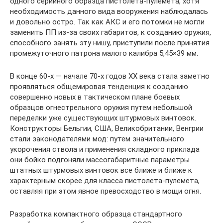
одного серийного образца пистолета-пулемета, хотя
необходимость данного вида вооружения наблюдалась
и довольно остро. Так как АКС и его потомки не могли
заменить ПП из-за своих габаритов, к созданию оружия,
способного занять эту нишу, приступили после принятия
промежуточного патрона малого калибра 5,45×39 мм.
В конце 60-х — начале 70-х годов ХХ века стала заметно
проявляться общемировая тенденция к созданию
совершенно новых в тактическом плане боевых
образцов огнестрельного оружия путем небольшой
переделки уже существующих штурмовых винтовок.
Конструкторы Бельгии, США, Великобритании, Венгрии
стали законодателями мод: путем значительного
укорочения ствола и применения складного приклада
они бойко подгоняли массогабаритные параметры
штатных штурмовых винтовок все ближе и ближе к
характерным скорее для класса пистолета-пулемета,
оставляя при этом явное превосходство в мощи огня.
Разработка компактного образца стандартного