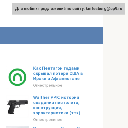
Для любых предложений по сайту: knifesburg@cp9.ru
Как Пентагон годами
скрывал потери США в
Ираке и Афганистане
Огнестрельное
Walther PPK: история
создания пистолета,
конструкция,
характеристики (ттх)
Огнестрельное