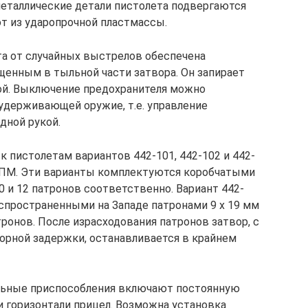
 металлические детали пистолета подвергаются
т из ударопрочной пластмассы.
а от случайных выстрелов обеспечена
енным в тыльной части затвора. Он запирает
ой. Выключение предохранителя можно
удерживающей оружие, т.е. управление
дной рукой.
к пистолетам вариантов 442-101, 442-102 и 442-
м ПМ. Эти варианты комплектуются коробчатыми
 и 12 патронов соответственно. Вариант 442-
аспространенными на Западе патронами 9 х 19 мм
тронов. После израсходования патронов затвор, с
орной задержки, останавливается в крайнем
ьные приспособления включают постоянную
и горизонтали прицел. Возможна установка