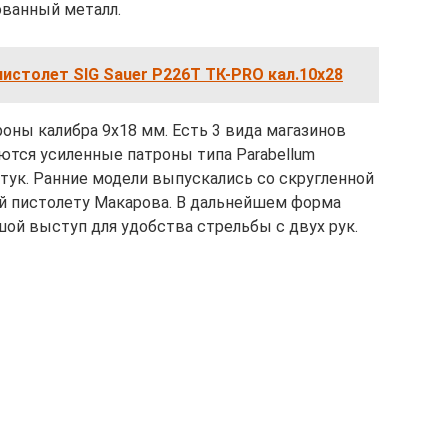
ованный металл.
истолет SIG Sauer Р226Т ТК-PRO кал.10х28
оны калибра 9х18 мм. Есть 3 вида магазинов
ются усиленные патроны типа Parabellum
тук. Ранние модели выпускались со скругленной
й пистолету Макарова. В дальнейшем форма
шой выступ для удобства стрельбы с двух рук.