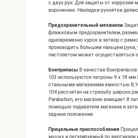
с двух рук. Для защиты от коррозии
воронению. Накладки рукоятки делаю
Предохранительный механизм
Защит
флажковым предохранителем, размещ
одновременно курок и затвор с рамк
производить большим пальцем руки, 
пистолетом может осуществляться о
Боеприпасы
В качестве боеприпасов 
103 используются патроны 9 х 18 м
стальными магазинами емкостью 8,10
104 рассчитан на стрельбу широко р
Parabellum, его магазин вмещает 8 па
помощью подавателя магазина и затв
заднем положении.
Прицельные приспособления
Прицел
мушку и регулируемый по вертикали 