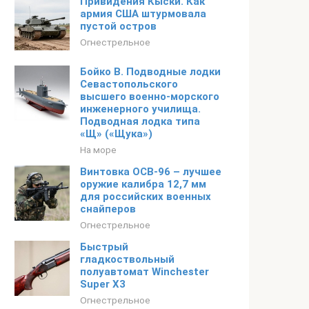
Привидения Кыски. Как
армия США штурмовала
пустой остров
Огнестрельное
Бойко В. Подводные лодки
Севастопольского
высшего военно-морского
инженерного училища.
Подводная лодка типа
«Щ» («Щука»)
На море
Винтовка ОСВ-96 – лучшее
оружие калибра 12,7 мм
для российских военных
снайперов
Огнестрельное
Быстрый
гладкоствольный
полуавтомат Winchester
Super X3
Огнестрельное