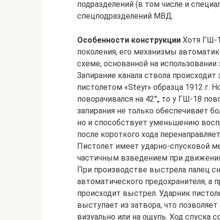
подразделений (в том числе и специал
спецподразделений МВД.
Особенности конструкции
Хотя ГШ-1
поколения, его механизмы автоматик
схеме, основанной на использовании 
Запирание канала ствола происходит з
пистолетом «Steyr» образца 1912 г. Н
поворачивался на 42°„ то у ГШ-18 пов
запирания не только обеспечивает б
но и способствует уменьшению воспр
после короткого хода перенаправляет
Пистолет имеет ударно-спусковой м
частичным взведением при движении 
При производстве выстрела палец сн
автоматического предохранителя, а 
происходит выстрел. Ударник пистол
выступает из затвора, что позволяет
визуально или на ощупь. Ход спуска с