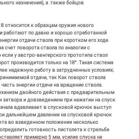
ьного назначения), а .также бойцов
8 относится к образцам оружия нового
и работают по давно и хорошо отработанной
энергии отдачи ствола при коротком его ходе.
а счет поворота ствола по аналогии с
о если у австро-венгерского прототипа ствол
орот производится только на 18°. Такая система
олее надежную работу в затрудненных условиях;
инимаемой отдачи, так Как поворот ствола
 часть энергии отдачи на вращение ствола.
еханизм двойного действия с предварительным
затвора и довзведением при нажатии на спуск.
ачала вдавливает в спусковой крючок выступ
при дальнейшем давлении на спусковой крючок
ета во взведенном положении несколько
 определить готовность пистолета к стрельбе
оставляет примерно 5 мм, усилие спуска не