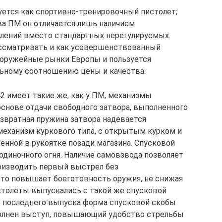
ется как спортивно-тренировочный пистолет;
ва ПМ он отличается лишь наличием
лений вместо стандартных нерегулируемых.
ассматривать и как усовершенствованный
а оружейные рынки Европы и пользуется
льному соотношению цены и качества.
2 имеет такие же, как у ПМ, механизмы
снове отдачи свободного затвора, выполненного
озвратная пружина затвора надевается
механизм куркового типа, с открытым курком и
енной в рукоятке позади магазина. Спусковой
одиночного огня. Наличие самовзвода позволяет
роизводить первый выстрел без
Это повышает боеготовность оружия, не снижая
столеты выпускались с такой же спусковой
ов последнего выпуска форма спусковой скобы
полнен выступ, повышающий удобство стрельбы