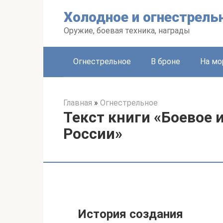
Перейти
Холодное и огнестрель
к
контенту
Оружие, боевая техника, награды
Огнестрельное
В броне
На мо
Главная
»
Огнестрельное
Текст книги «Боевое 
России»
История создания