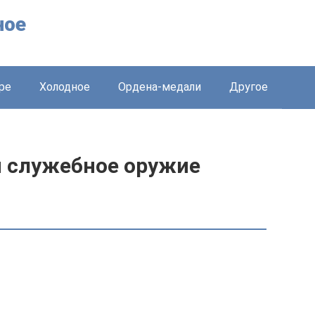
ное
ре
Холодное
Ордена-медали
Другое
и служебное оружие