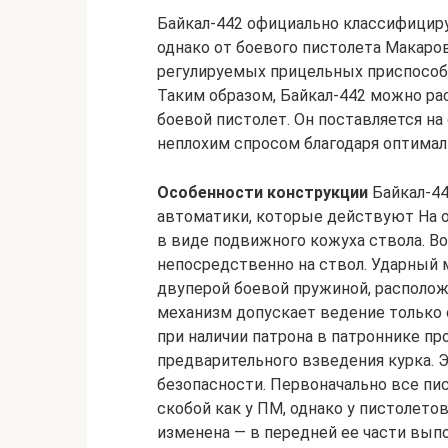
Байкал-442 официально классифициру
однако от боевого пистолета Макаро
регулируемых прицельных приспособ
Таким образом, Байкал-442 можно р
боевой пистолет. Он поставляется н
неплохим спросом благодаря оптима
Особенности конструкции
Байкал-44
автоматики, которые действуют На о
в виде подвижного кожуха ствола. В
непосредственно на ствол. Ударный 
двуперой боевой пружиной, располож
механизм допускает ведение только 
при наличии патрона в патроннике п
предварительного взведения курка. 
безопасности. Первоначально все пи
скобой как у ПМ, однако у пистолет
изменена — в передней ее части вы