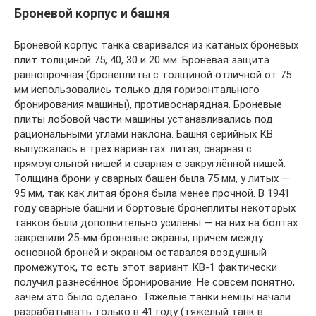
Броневой корпус и башня
Броневой корпус танка сваривался из катаных броневых
плит толщиной 75, 40, 30 и 20 мм. Броневая защита
равнопрочная (бронеплиты с толщиной отличной от 75
мм использовались только для горизонтального
бронирования машины), противоснарядная. Броневые
плиты лобовой части машины устанавливались под
рациональными углами наклона. Башня серийных КВ
выпускалась в трёх вариантах: литая, сварная с
прямоугольной нишей и сварная с закруглённой нишей.
Толщина брони у сварных башен была 75 мм, у литых —
95 мм, так как литая броня была менее прочной. В 1941
году сварные башни и бортовые бронеплиты некоторых
танков были дополнительно усилены — на них на болтах
закрепили 25-мм броневые экраны, причём между
основной бронёй и экраном оставался воздушный
промежуток, то есть этот вариант КВ-1 фактически
получил разнесённое бронирование. Не совсем понятно,
зачем это было сделано. Тяжёлые танки немцы начали
разрабатывать только в 41 году (тяжелый танк в