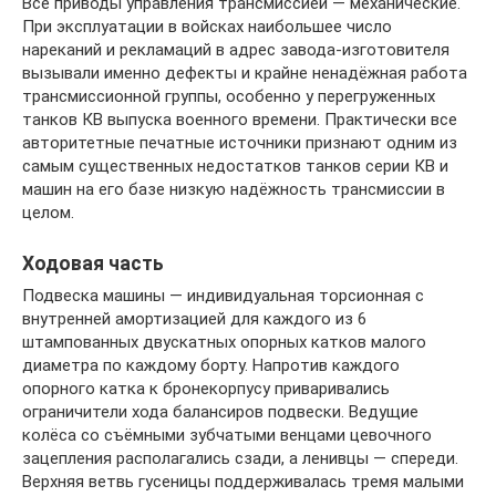
Все приводы управления трансмиссией — механические.
При эксплуатации в войсках наибольшее число
нареканий и рекламаций в адрес завода-изготовителя
вызывали именно дефекты и крайне ненадёжная работа
трансмиссионной группы, особенно у перегруженных
танков КВ выпуска военного времени. Практически все
авторитетные печатные источники признают одним из
самым существенных недостатков танков серии КВ и
машин на его базе низкую надёжность трансмиссии в
целом.
Ходовая часть
Подвеска машины — индивидуальная торсионная с
внутренней амортизацией для каждого из 6
штампованных двускатных опорных катков малого
диаметра по каждому борту. Напротив каждого
опорного катка к бронекорпусу приваривались
ограничители хода балансиров подвески. Ведущие
колёса со съёмными зубчатыми венцами цевочного
зацепления располагались сзади, а ленивцы — спереди.
Верхняя ветвь гусеницы поддерживалась тремя малыми