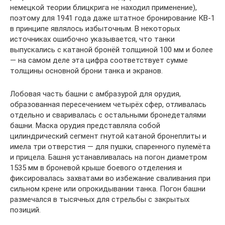
немецкой теории блицкрига не находил применение),
поэтому для 1941 года даже штатное бронирование КВ-1
в принципе являлось избыточным. В некоторых
источниках ошибочно указывается, что танки
выпускались с катаной бронёй толщиной 100 мм и более
— на самом деле эта цифра соответствует сумме
толщины основной брони танка и экранов.
Лобовая часть башни с амбразурой для орудия,
образованная пересечением четырёх сфер, отливалась
отдельно и сваривалась с остальными бронедеталями
башни. Маска орудия представляла собой
цилиндрический сегмент гнутой катаной бронеплиты и
имела три отверстия — для пушки, спаренного пулемёта
и прицела. Башня устанавливалась на погон диаметром
1535 мм в броневой крыше боевого отделения и
фиксировалась захватами во избежание сваливания при
сильном крене или опрокидывании танка. Погон башни
размечался в тысячных для стрельбы с закрытых
позиций.