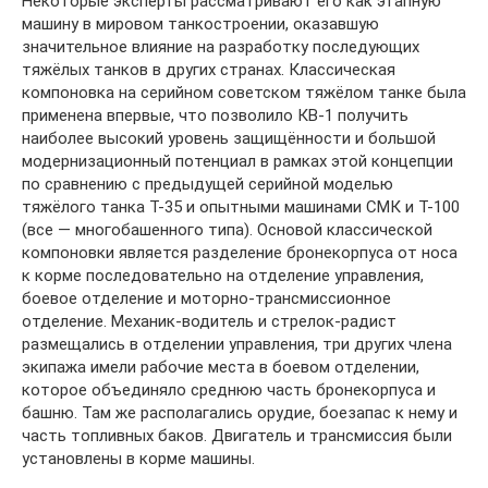
Некоторые эксперты рассматривают его как этапную
машину в мировом танкостроении, оказавшую
значительное влияние на разработку последующих
тяжёлых танков в других странах. Классическая
компоновка на серийном советском тяжёлом танке была
применена впервые, что позволило КВ-1 получить
наиболее высокий уровень защищённости и большой
модернизационный потенциал в рамках этой концепции
по сравнению с предыдущей серийной моделью
тяжёлого танка Т-35 и опытными машинами СМК и Т-100
(все — многобашенного типа). Основой классической
компоновки является разделение бронекорпуса от носа
к корме последовательно на отделение управления,
боевое отделение и моторно-трансмиссионное
отделение. Механик-водитель и стрелок-радист
размещались в отделении управления, три других члена
экипажа имели рабочие места в боевом отделении,
которое объединяло среднюю часть бронекорпуса и
башню. Там же располагались орудие, боезапас к нему и
часть топливных баков. Двигатель и трансмиссия были
установлены в корме машины.