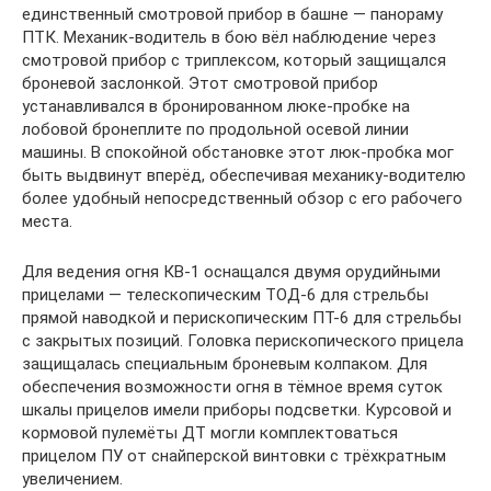
единственный смотровой прибор в башне — панораму
ПТК. Механик-водитель в бою вёл наблюдение через
смотровой прибор с триплексом, который защищался
броневой заслонкой. Этот смотровой прибор
устанавливался в бронированном люке-пробке на
лобовой бронеплите по продольной осевой линии
машины. В спокойной обстановке этот люк-пробка мог
быть выдвинут вперёд, обеспечивая механику-водителю
более удобный непосредственный обзор с его рабочего
места.
Для ведения огня КВ-1 оснащался двумя орудийными
прицелами — телескопическим ТОД-6 для стрельбы
прямой наводкой и перископическим ПТ-6 для стрельбы
с закрытых позиций. Головка перископического прицела
защищалась специальным броневым колпаком. Для
обеспечения возможности огня в тёмное время суток
шкалы прицелов имели приборы подсветки. Курсовой и
кормовой пулемёты ДТ могли комплектоваться
прицелом ПУ от снайперской винтовки с трёхкратным
увеличением.