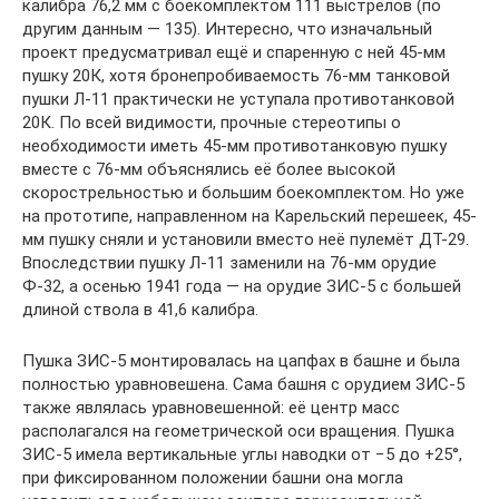
калибра 76,2 мм с боекомплектом 111 выстрелов (по
другим данным — 135). Интересно, что изначальный
проект предусматривал ещё и спаренную с ней 45-мм
пушку 20К, хотя бронепробиваемость 76-мм танковой
пушки Л-11 практически не уступала противотанковой
20К. По всей видимости, прочные стереотипы о
необходимости иметь 45-мм противотанковую пушку
вместе с 76-мм объяснялись её более высокой
скорострельностью и большим боекомплектом. Но уже
на прототипе, направленном на Карельский перешеек, 45-
мм пушку сняли и установили вместо неё пулемёт ДТ-29.
Впоследствии пушку Л-11 заменили на 76-мм орудие
Ф-32, а осенью 1941 года — на орудие ЗИС-5 с большей
длиной ствола в 41,6 калибра.
Пушка ЗИС-5 монтировалась на цапфах в башне и была
полностью уравновешена. Сама башня с орудием ЗИС-5
также являлась уравновешенной: её центр масс
располагался на геометрической оси вращения. Пушка
ЗИС-5 имела вертикальные углы наводки от −5 до +25°,
при фиксированном положении башни она могла