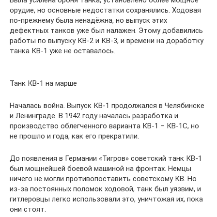
Была усилена броня танка, установлено более мощное
орудие, но основные недостатки сохранялись. Ходовая
по-прежнему была ненадёжна, но выпуск этих
дефектных танков уже был налажен. Этому добавились
работы по выпуску КВ-2 и КВ-3, и времени на доработку
танка КВ-1 уже не оставалось.
Танк КВ-1 на марше
Началась война. Выпуск КВ-1 продолжался в Челябинске
и Ленинграде. В 1942 году началась разработка и
производство облегченного варианта КВ-1 – КВ-1С, но
не прошло и года, как его прекратили.
До появления в Германии «Тигров» советский танк КВ-1
был мощнейшей боевой машиной на фронтах. Немцы
ничего не могли противопоставить советскому КВ. Но
из-за постоянных поломок ходовой, танк был уязвим, и
гитлеровцы легко использовали это, уничтожая их, пока
они стоят.