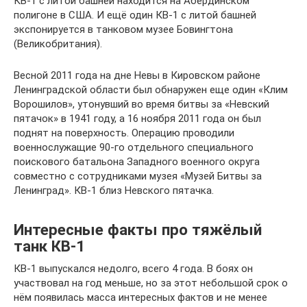
КВ-1 с литой башней находится на Абердинском
полигоне в США. И ещё один КВ-1 с литой башней
экспонируется в танковом музее Бовингтона
(Великобритания).
Весной 2011 года на дне Невы в Кировском районе
Ленинградской области был обнаружен еще один «Клим
Ворошилов», утонувший во время битвы за «Невский
пятачок» в 1941 году, а 16 ноября 2011 года он был
поднят на поверхность. Операцию проводили
военнослужащие 90-го отдельного специального
поискового батальона Западного военного округа
совместно с сотрудниками музея «Музей Битвы за
Ленинград». КВ-1 близ Невского пятачка.
Интересные факты про тяжёлый
танк КВ-1
КВ-1 выпускался недолго, всего 4 года. В боях он
участвовал на год меньше, но за этот небольшой срок о
нём появилась масса интересных фактов и не менее