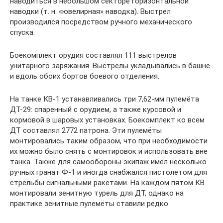
наводиться в небольшом секторе горизонтальной
наводки (т. н. «ювелирная» наводка). Выстрел
производился посредством ручного механического
спуска.
Боекомплект орудия составлял 111 выстрелов
унитарного заряжания. Выстрелы укладывались в башне
и вдоль обоих бортов боевого отделения.
На танке КВ-1 устанавливались три 7,62-мм пулемёта
ДТ-29: спаренный с орудием, а также курсовой и
кормовой в шаровых установках. Боекомплект ко всем
ДТ составлял 2772 патрона. Эти пулемёты
монтировались таким образом, что при необходимости
их можно было снять с монтировок и использовать вне
танка. Также для самообороны экипаж имел несколько
ручных гранат Ф-1 и иногда снабжался пистолетом для
стрельбы сигнальными ракетами. На каждом пятом КВ
монтировали зенитную турель для ДТ, однако на
практике зенитные пулемёты ставили редко.