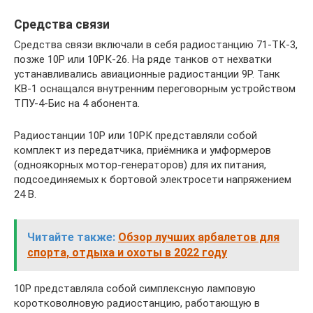
Средства связи
Средства связи включали в себя радиостанцию 71-ТК-3,
позже 10Р или 10РК-26. На ряде танков от нехватки
устанавливались авиационные радиостанции 9Р. Танк
КВ-1 оснащался внутренним переговорным устройством
ТПУ-4-Бис на 4 абонента.
Радиостанции 10Р или 10РК представляли собой
комплект из передатчика, приёмника и умформеров
(одноякорных мотор-генераторов) для их питания,
подсоединяемых к бортовой электросети напряжением
24 В.
Читайте также:
Обзор лучших арбалетов для
спорта, отдыха и охоты в 2022 году
10Р представляла собой симплексную ламповую
коротковолновую радиостанцию, работающую в