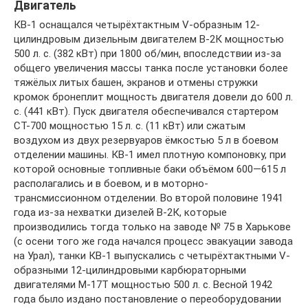
Двигатель
КВ-1 оснащался четырёхтактным V-образным 12-
цилиндровым дизельным двигателем В-2К мощностью
500 л. с. (382 кВт) при 1800 об/мин, впоследствии из-за
общего увеличения массы танка после установки более
тяжёлых литых башен, экранов и отмены стружки
кромок бронеплит мощность двигателя довели до 600 л.
с. (441 кВт). Пуск двигателя обеспечивался стартером
СТ-700 мощностью 15 л. с. (11 кВт) или сжатым
воздухом из двух резервуаров ёмкостью 5 л в боевом
отделении машины. КВ-1 имел плотную компоновку, при
которой основные топливные баки объёмом 600—615 л
располагались и в боевом, и в моторно-
трансмиссионном отделении. Во второй половине 1941
года из-за нехватки дизелей В-2К, которые
производились тогда только на заводе № 75 в Харькове
(с осени того же года начался процесс эвакуации завода
на Урал), танки КВ-1 выпускались с четырёхтактными V-
образными 12-цилиндровыми карбюраторными
двигателями М-17Т мощностью 500 л. с. Весной 1942
года было издано постановление о переоборудовании