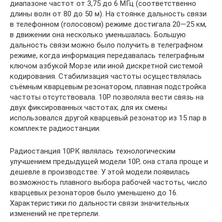
диапазоне частот от 3,75 до 6 МГц (соответственно
длины волн от 80 до 50 м). На стоянке дальность связи
в телефонном (голосовом) режиме достигала 20—25 км,
в движении она несколько уменьшалась. Большую
дальность связи можно было получить в телеграфном
режиме, когда информация передавалась телеграфным
ключом азбукой Морзе или иной дискретной системой
кодирования. Стабилизация частоты осуществлялась
съёмным кварцевым резонатором, плавная подстройка
частоты отсутствовала. 10Р позволяла вести связь на
двух фиксированных частотах; для их смены
использовался другой кварцевый резонатор из 15 пар в
комплекте радиостанции.
Радиостанция 10РК являлась технологическим
улучшением предыдущей модели 10Р, она стала проще и
дешевле в производстве. У этой модели появилась
возможность плавного выбора рабочей частоты, число
кварцевых резонаторов было уменьшено до 16.
Характеристики по дальности связи значительных
изменений не претерпели.