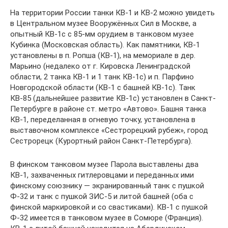
На территории России танки КВ-1 и КВ-2 можно увидеть
в Центральном музее Вооружённых Сил в Москве, а
опытный КВ-1с с 85-мм орудием в танковом музее
Кубинка (Московская область). Как памятники, КВ-1
установлены в п. Ропша (КВ-1), на мемориале в дер.
Марьино (недалеко от г. Кировска Ленинградской
области, 2 танка КВ-1 и 1 танк КВ-1с) и п. Парфино
Новгородской области (КВ-1 с башней КВ-1с). Танк
КВ-85 (дальнейшее развитие КВ-1с) установлен в Санкт-
Петербурге в районе ст. метро «Автово». Башня танка
КВ-1, переделанная в огневую точку, установлена в
выставочном комплексе «Сестрорецкий рубеж», город
Сестрорецк (Курортный район Санкт-Петербурга).
В финском танковом музее Парола выставлены два
КВ-1, захваченных гитлеровцами и переданных ими
финскому союзнику — экранированный танк с пушкой
Ф-32 и танк с пушкой ЗИС-5 и литой башней (оба с
финской маркировкой и со свастиками). КВ-1 с пушкой
Ф-32 имеется в танковом музее в Сомюре (Франция).