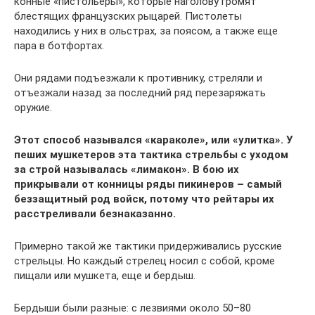
конные «пистольеры», которые наголову громят
блестящих французских рыцарей. Пистолеты
находились у них в ольстрах, за поясом, а также еще
пара в ботфортах.
Они рядами подъезжали к противнику, стреляли и
отъезжали назад за последний ряд перезаряжать
оружие.
Этот способ назывался «караколе», или «улитка». У
пеших мушкетеров эта тактика стрельбы с уходом
за строй называлась «лимакон». В бою их
прикрывали от конницы ряды пикинеров – самый
беззащитный род войск, потому что рейтары их
расстреливали безнаказанно.
Примерно такой же тактики придерживались русские
стрельцы. Но каждый стрелец носил с собой, кроме
пищали или мушкета, еще и бердыш.
Бердыши были разные: с лезвиями около 50–80