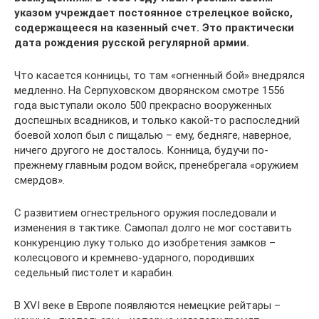
указом учреждает постоянное стрелецкое войско,
содержащееся на казенный счет. Это практически
дата рождения русской регулярной армии.
Что касается конницы, то там «огненный бой» внедрялся
медленно. На Серпуховском дворянском смотре 1556
года выступали около 500 прекрасно вооруженных
доспешных всадников, и только какой-то распоследний
боевой холоп был с пищалью – ему, бедняге, наверное,
ничего другого не досталось. Конница, будучи по-
прежнему главным родом войск, пренебрегала «оружием
смердов».
С развитием огнестрельного оружия последовали и
изменения в тактике. Самопал долго не мог составить
конкуренцию луку только до изобретения замков –
колесцового и кремнево-ударного, породивших
седельный пистолет и карабин.
В XVI веке в Европе появляются немецкие рейтары –