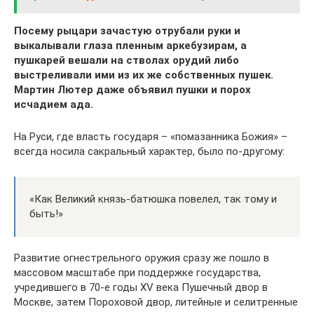
Посему рыцари зачастую отрубали руки и
выкалывали глаза пленным аркебузирам, а
пушкарей вешали на стволах орудий либо
выстреливали ими из их же собственных пушек.
Мартин Лютер даже объявил пушки и порох
исчадием ада.
На Руси, где власть государя – «помазанника Божия» –
всегда носила сакральный характер, было по-другому:
«Как Великий князь-батюшка повелел, так тому и
быть!»
Развитие огнестрельного оружия сразу же пошло в
массовом масштабе при поддержке государства,
учредившего в 70-е годы XV века Пушечный двор в
Москве, затем Пороховой двор, литейные и селитренные