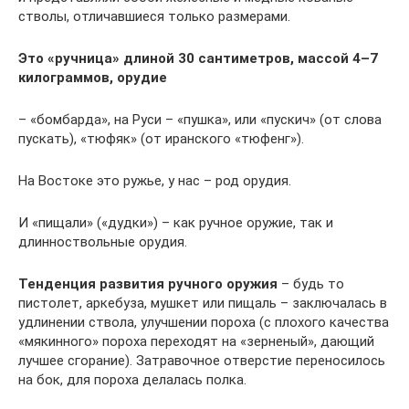
стволы, отличавшиеся только размерами.
Это «ручница» длиной 30 сантиметров, массой 4–7
килограммов, орудие
– «бомбарда», на Руси – «пушка», или «пускич» (от слова
пускать), «тюфяк» (от иранского «тюфенг»).
На Востоке это ружье, у нас – род орудия.
И «пищали» («дудки») – как ручное оружие, так и
длинноствольные орудия.
Тенденция развития ручного оружия
– будь то
пистолет, аркебуза, мушкет или пищаль – заключалась в
удлинении ствола, улучшении пороха (с плохого качества
«мякинного» пороха переходят на «зерненый», дающий
лучшее сгорание). Затравочное отверстие переносилось
на бок, для пороха делалась полка.