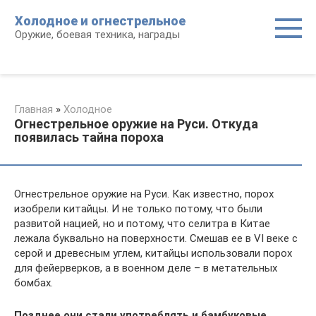
Перейти
Холодное и огнестрельное
к
Оружие, боевая техника, награды
контенту
Главная
»
Холодное
Огнестрельное оружие на Руси. Откуда
появилась тайна пороха
Огнестрельное оружие на Руси. Как известно, порох
изобрели китайцы. И не только потому, что были
развитой нацией, но и потому, что селитра в Китае
лежала буквально на поверхности. Смешав ее в VI веке с
серой и древесным углем, китайцы использовали порох
для фейерверков, а в военном деле – в метательных
бомбах.
Позднее они стали употреблять и бамбуковые