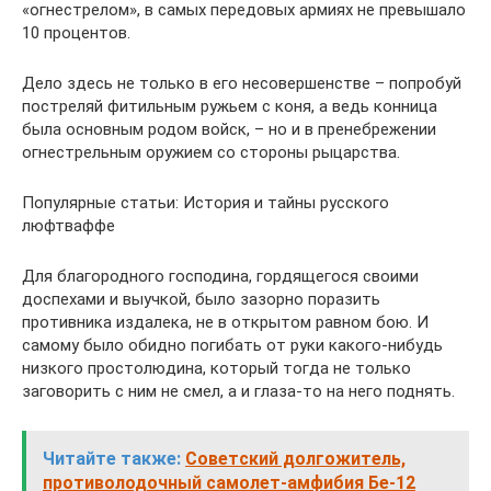
«огнестрелом», в самых передовых армиях не превышало
10 процентов.
Дело здесь не только в его несовершенстве – попробуй
постреляй фитильным ружьем с коня, а ведь конница
была основным родом войск, – но и в пренебрежении
огнестрельным оружием со стороны рыцарства.
Популярные статьи: История и тайны русского
люфтваффе
Для благородного господина, гордящегося своими
доспехами и выучкой, было зазорно поразить
противника издалека, не в открытом равном бою. И
самому было обидно погибать от руки какого-нибудь
низкого простолюдина, который тогда не только
заговорить с ним не смел, а и глаза-то на него поднять.
Читайте также:
Советский долгожитель,
противолодочный самолет-амфибия Бе-12