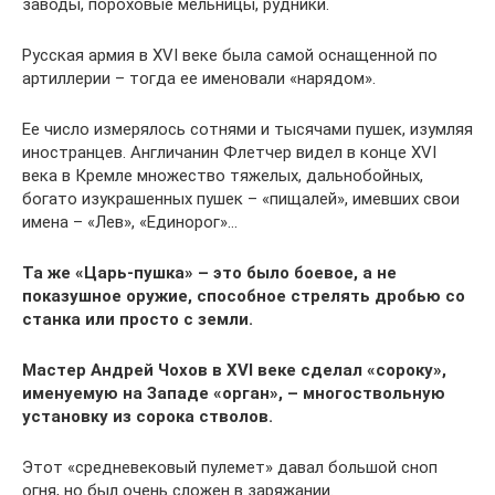
заводы, пороховые мельницы, рудники.
Русская армия в XVI веке была самой оснащенной по
артиллерии – тогда ее именовали «нарядом».
Ее число измерялось сотнями и тысячами пушек, изумляя
иностранцев. Англичанин Флетчер видел в конце XVI
века в Кремле множество тяжелых, дальнобойных,
богато изукрашенных пушек – «пищалей», имевших свои
имена – «Лев», «Единорог»…
Та же «Царь-пушка» – это было боевое, а не
показушное оружие, способное стрелять дробью со
станка или просто с земли.
Мастер Андрей Чохов в XVI веке сделал «сороку»,
именуемую на Западе «орган», – многоствольную
установку из сорока стволов.
Этот «средневековый пулемет» давал большой сноп
огня, но был очень сложен в заряжании.