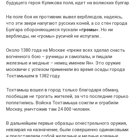
будущего героя Куликова поля, идет на волжских булгар.
На поле боя их противник вывел верблюдов, надеясь,
что эти звери напугают русских коней, а со стен города
Булгара обороняющиеся пускали
«громы».
Но ни
верблюды, ни «громы» русичей не испугали…
Около 1380 года на Москве «преже всех зделал снасть
вогненного бою – ручницы и самопалы, и пищали
железные и медные – немец именем Ян». Это оружие
москвичи с успехом применили во время осады города
Тохтамышем в 1382 году.
Тохтамыш вошел в город только благодаря обману,
пообещав не трогать жителей, за что последние горько
поплатились. Войска Тохтамыша сожгли и ограбили
Москву, уничтожив там 24 000 человек.
В дальнейшем первые образцы огнестрельного оружия,
невзирая на назначение, были совершенно одинаковыми
и представляли собой железные и медные кованые