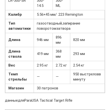
LR-300-SR
300-
300-
14.5
ML
Калибр
5.56×45 мм/ .223 Remington
Тип
газоотводный,запирание
автоматики
поворотомзатвора
896
Длина
946 мм
820 мм
мм
Длина
368
419 мм
293 мм
ствола
мм
Вес
2.95 кг
2.72 кг
2.54 кг
Темп
950 выстреловв
—
—
стрельбы
минуту
Магазин
30 патронов
данныедляParaUSA Tactical Target Rifle