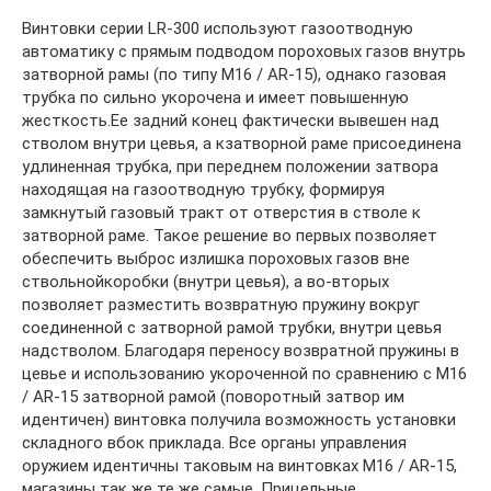
Винтовки серии LR-300 используют газоотводную
автоматику с прямым подводом пороховых газов внутрь
затворной рамы (по типу M16 / AR-15), однако газовая
трубка по сильно укорочена и имеет повышенную
жесткость.Ее задний конец фактически вывешен над
стволом внутри цевья, а кзатворной раме присоединена
удлиненная трубка, при переднем положении затвора
находящая на газоотводную трубку, формируя
замкнутый газовый тракт от отверстия в стволе к
затворной раме. Такое решение во первых позволяет
обеспечить выброс излишка пороховых газов вне
ствольнойкоробки (внутри цевья), а во-вторых
позволяет разместить возвратную пружину вокруг
соединенной с затворной рамой трубки, внутри цевья
надстволом. Благодаря переносу возвратной пружины в
цевье и использованию укороченной по сравнению с M16
/ AR-15 затворной рамой (поворотный затвор им
идентичен) винтовка получила возможность установки
складного вбок приклада. Все органы управления
оружием идентичны таковым на винтовках M16 / AR-15,
магазины так же те же самые. Прицельные