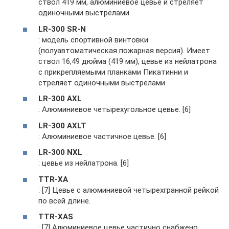
ствол 419 мм, алюминиевое цевье и стреляет
одиночными выстрелами.
LR-300 SR-N
: модель спортивной винтовки
(полуавтоматическая пожарная версия). Имеет
ствол 16,49 дюйма (419 мм), цевье из нейлатрона
с прикрепляемыми планками Пикатинни и
стреляет одиночными выстрелами.
LR-300 AXL
: Алюминиевое четырехугольное цевье. [6]
LR-300 AXLT
: Алюминиевое частичное цевье. [6]
LR-300 NXL
: цевье из нейлатрона. [6]
TTR-XA
: [7] Цевье с алюминиевой четырехгранной рейкой
по всей длине.
TTR-XAS
: [7] Алюминиевое цевье частично снабжено