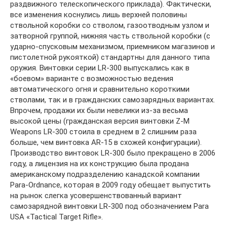
раздвижного телескопического приклада). Фактически,
все изменения коснулись лишь верхней половины
ствольной коробки со стволом, газоотводным узлом и
затворной группой, нижняя часть ствольной коробки (с
ударно-спусковым механизмом, приемником магазинов и
пистолетной рукояткой) стандартны для данного типа
оружия. Винтовки серии LR-300 выпускались как в
«боевом» варианте с возможностью ведения
автоматического огня и сравнительно короткими
стволами, так и в гражданских самозарядных вариантах.
Впрочем, продажи их были невелики из-за весьма
высокой цены (гражданская версия винтовки Z-M
Weapons LR-300 стоила в среднем в 2 слишним раза
больше, чем винтовка AR-15 в схожей конфигурации).
Производство винтовок LR-300 было прекращено в 2006
году, а лицензия на их конструкцию была продана
американскому подразделению канадской компании
Para-Ordnance, которая в 2009 году обещает выпустить
на рынок слегка усовершенствованный вариант
самозарядной винтовки LR-300 под обозначением Para
USA «Tactical Target Rifle».