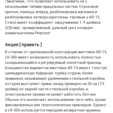
Пикатинни , что позволяет использовать их с
несколькими типами прицельных систем. Спусковой
крючок, помощь вперед, разблокировка магазина и
разблокировка затвора идентичны таковым у AR-15.
Ствол имеет коэффициент закручивания 1: 9 дюймов
(230 мм) , хромированный, дульный срез оснащен
пламегасителем Phantom.
Акция [ править ]
В отличие от оригинальной конструкции винтовки AR-15,
LR-300 имеет возможность использовать полностью
складывающийся и регулируемый скелетный приклад.
Большинство вариантов винтовки AR-15 имеют толстую
цилиндрическую буферную трубку отдачи, более
правильно называемую удлинением ствольной коробки,
которая выступает прямо назад примерно на 20 см (7,9
дюйма) из задней части ствольной коробки, и
огнестрельное оружие не может работать без нее.
Обычно это исключает использование чего-либо, кроме
фиксированных или телескопических прикладов. Однако
в LR-300 используется передняя возвратная пружина,