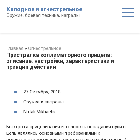
Перейти
Холодное и огнестрельное
к
Оружие, боевая техника, награды
контенту
Главная
»
Огнестрельное
Пристрелка коллиматорного прицела:
описание, настройки, характеристики и
принцип действия
27 Октября, 2018
Оружие и патроны
Natali Mikhaelis
Быстрота прицеливания и точность попадания пули в
цель являлись основными требованиями к
огнестрельному оружию с момента его изобретения. С