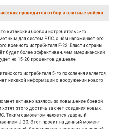
цназ: как проводится отбор в элитные войска
то китайский боевой истребитель 5-го
аметным для систем РЛС, о чём напоминает его
го военного истребителя F-22. Власти страны
ёт будет более эффективен, чем американский
будет на 15-20 процентов дешевле.
итайского истребителя 5-го поколения является
 нет никакой информации о вооружении нового
момент активно взялось за повышение боевой
 хотят этого достичь за счет создания новых,
ВС. Таким самолетом является ударный
званием J-20. Этот проект на данный момент
сследований. Конструкторы доводят до полной