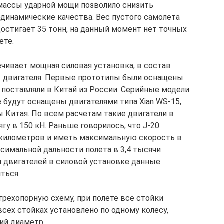
массы ударной мощи позволило снизить
динамические качества. Вес пустого самолета
 достигает 35 тонн, на данный момент нет точных
ете.
ечивает мощная силовая установка, в состав
х двигателя. Первые прототипы были оснащены
 поставляли в Китай из России. Серийные модели
будут оснащены двигателями типа Xian WS-15,
 Китая. По всем расчетам такие двигатели в
у в 150 кН. Раньше говорилось, что J-20
 километров и иметь максимальную скорость в
ксимальной дальности полета в 3,4 тысячи
м двигателей в силовой установке данные
ться.
рехопорную схему, при полете все стойки
сех стойках установлено по одному колесу,
ий диаметр.