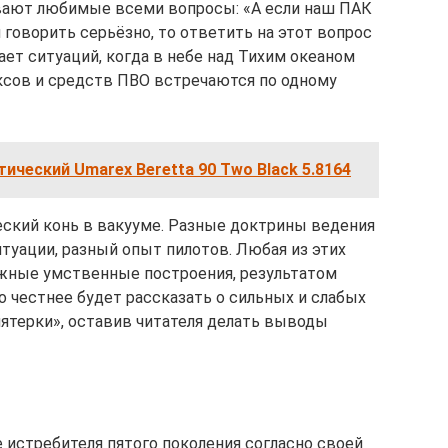
ают любимые всеми вопросы: «А если наш ПАК
и говорить серьёзно, то ответить на этот вопрос
ает ситуаций, когда в небе над Тихим океаном
ксов и средств ПВО встречаются по одному
ический Umarex Beretta 90 Two Black 5.8164
еский конь в вакууме. Разные доктрины ведения
туации, разный опыт пилотов. Любая из этих
ожные умственные построения, результатом
о честнее будет рассказать о сильных и слабых
пятерки», оставив читателя делать выводы
 истребителя пятого поколения согласно своей