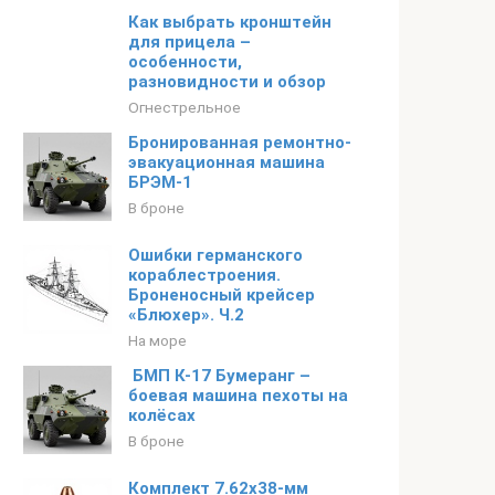
Как выбрать кронштейн
для прицела –
особенности,
разновидности и обзор
Огнестрельное
Бронированная ремонтно-
эвакуационная машина
БРЭМ-1
В броне
Ошибки германского
кораблестроения.
Броненосный крейсер
«Блюхер». Ч.2
На море
БМП К-17 Бумеранг –
боевая машина пехоты на
колёсах
В броне
Комплект 7.62х38-мм