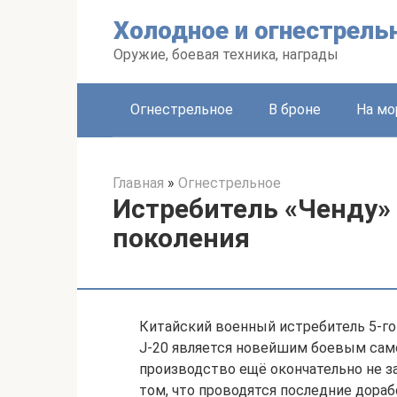
Перейти
Холодное и огнестрель
к
контенту
Оружие, боевая техника, награды
Огнестрельное
В броне
На мо
Главная
»
Огнестрельное
Истребитель «Ченду» 
поколения
Китайский военный истребитель 5-го
J-20 является новейшим боевым само
производство ещё окончательно не з
том, что проводятся последние дорабо