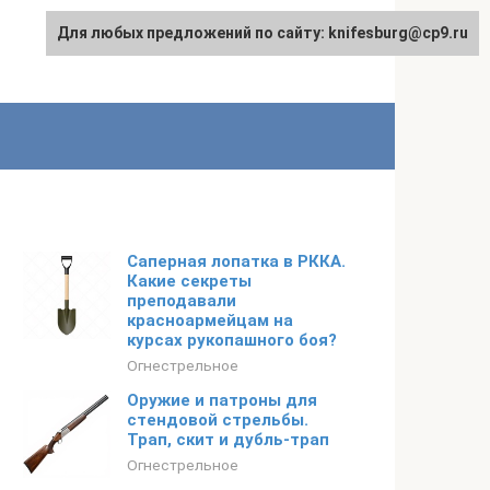
Для любых предложений по сайту: knifesburg@cp9.ru
Саперная лопатка в РККА.
Какие секреты
преподавали
красноармейцам на
курсах рукопашного боя?
Огнестрельное
Оружие и патроны для
стендовой стрельбы.
Трап, скит и дубль-трап
Огнестрельное