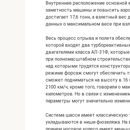
Внутреннее расположение основной 
заметность машины и повысить аэро
достигает 17,6 тонн, а взлетный вес
данных о максимальном весе при взл
Весь процесс отрыва и полета обесп
которой входят два турбореактивны
двигателями класса АЛ-31Ф, которые
при полномасштабном строительстве 
над которыми трудятся конструкторы
режиме форсаж смогут обеспечить тяг
сможет подниматься на высоту в 16
2100 км/ч, кроме того, говорили о ма
километров. Но в связи с изменение
параметры могут значительно измени
Система шасси имеет классическую т
укладываются в ниши фюзеляжа. На в
причем носовое колесо имеет меньш