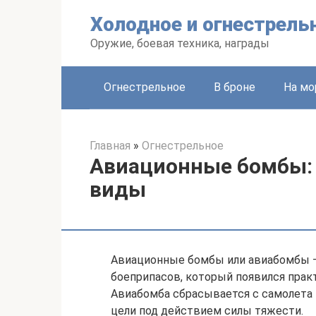
Перейти
Холодное и огнестрель
к
контенту
Оружие, боевая техника, награды
Огнестрельное
В броне
На мо
Главная
»
Огнестрельное
Авиационные бомбы: 
виды
Авиационные бомбы или авиабомбы –
боеприпасов, который появился прак
Авиабомба сбрасывается с самолета и
цели под действием силы тяжести.