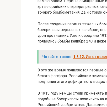
землю боком. Первые авиационные б
артиллерийских снарядов разных кали
точного бомбометания, да и стоили он
После создания первых тяжелых бо
боеприпасы серьезных калибров, сп
урон противнику. Уже к середине 191
появились бомбы калибра 240 и даже 
Читайте также:
1.8.12. Изготовл
В это же время появляются первые 
белого фосфора. Российским химика
получения этого дефицитного вещест
В 1915 году немцы стали применять 
подобные боеприпасы появились на в
Российский изобретатель Дашкевич 