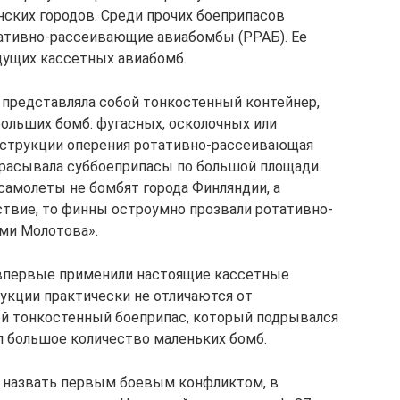
ких городов. Среди прочих боеприпасов
ативно-рассеивающие авиабомбы (РРАБ). Ее
дущих кассетных авиабомб.
представляла собой тонкостенный контейнер,
ольших бомб: фугасных, осколочных или
онструкции оперения ротативно-рассеивающая
брасывала суббоеприпасы по большой площади.
 самолеты не бомбят города Финляндии, а
вие, то финны остроумно прозвали ротативно-
ми Молотова».
впервые применили настоящие кассетные
укции практически не отличаются от
ой тонкостенный боеприпас, который подрывался
 большое количество маленьких бомб.
 назвать первым боевым конфликтом, в