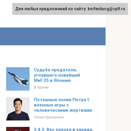
Для любых предложений по сайту: knifesburg@cp9.ru
Судьба предателя,
угнавшего новейший
МиГ-25 в Японию
В броне
Потешные полки Петра I:
военные игры с
человеческими жертвами
Огнестрельное
2.4.3. Вес пороха в заряде,