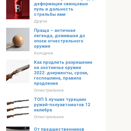
деформация свинцовых
пуль и дальность
стрельбы ими
Другое
Праща – античная
легенда, дожившая до
эпохи огнестрельного
оружия
Холодное
Как продлить разрешение
на охотничье оружие
2022: документы, сроки,
госпошлина, правила
продления
Огнестрельное
ТОП 5 лучших турецких
ружей-полуавтоматов 12
калибра
Огнестрельное
От предшественников