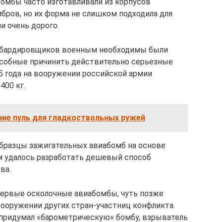
омбы часто изготавливали из корпусов
бров, но их форма не слишком подходила для
и очень дорого.
мбардировщиков военным необходимы были
особные причинить действительно серьезные
5 года на вооружении российской армии
400 кг.
ение пуль для гладкоствольных ружей
образцы зажигательных авиабомб на основе
м удалось разработать дешевый способ
ва.
первые осколочные авиабомбы, чуть позже
ооружении других стран-участниц конфликта.
придумал «барометрическую» бомбу, взрыватель