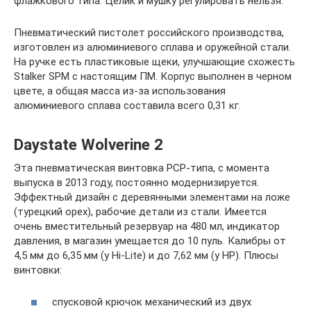
флажкового типа. Целик и мушку регулировать нельзя.
Пневматический пистолет российского производства,
изготовлен из алюминиевого сплава и оружейной стали.
На ручке есть пластиковые щеки, улучшающие схожесть
Stalker SPM с настоящим ПМ. Корпус выполнен в черном
цвете, а общая масса из-за использования
алюминиевого сплава составила всего 0,31 кг.
Daystate Wolverine 2
Эта пневматическая винтовка РСР-типа, с момента
выпуска в 2013 году, постоянно модернизируется.
Эффектный дизайн с деревянными элементами на ложе
(турецкий орех), рабочие детали из стали. Имеется
очень вместительный резервуар на 480 мл, индикатор
давления, в магазин умещается до 10 пуль. Калибры от
4,5 мм до 6,35 мм (у Hi-Lite) и до 7,62 мм (у НР). Плюсы
винтовки:
спусковой крючок механический из двух