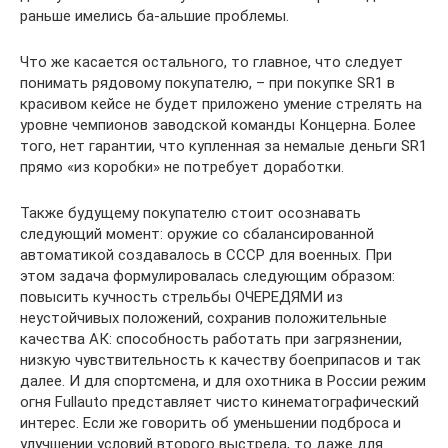
раньше имелись ба-альшие проблемы.
Что же касается остального, то главное, что следует
понимать рядовому покупателю, – при покупке SR1 в
красивом кейсе не будет приложено умение стрелять на
уровне чемпионов заводской команды Концерна. Более
того, нет гарантии, что купленная за немалые деньги SR1
прямо «из коробки» не потребует доработки.
Также будущему покупателю стоит осознавать
следующий момент: оружие со сбалансированной
автоматикой создавалось в СССР для военных. При
этом задача формулировалась следующим образом:
повысить кучность стрельбы ОЧЕРЕДЯМИ из
неустойчивых положений, сохранив положительные
качества АК: способность работать при загрязнении,
низкую чувствительность к качеству боеприпасов и так
далее. И для спортсмена, и для охотника в России режим
огня Fullauto представляет чисто кинематографический
интерес. Если же говорить об уменьшении подброса и
улучшении условий второго выстрела, то даже для