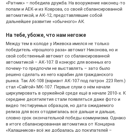
«Ратник» – победила дружба. На вооружение наконец-то
попали и АЕК-и из Коврова, со своей сбалансированной
автоматикой, и АК-12, представлявшие собой
дальнейшее развитие «обычного» АК.
На тебе, убоже, что нам негоже
Между тем в колоде у Ижевска имелся не только
победитель «прошлого раза» автомат Никонова, но и
свой собственный автомат со сбалансированной
автоматикой – АК-107. В конкурс для военных его
почему-то предпочли не выставлять – зато было
решено сделать из него карабин для гражданского
рынка. Так АК-108 (вариант АК-107 под патрон .223 Rem.)
стал «Сайгой» МК-107. Первые слухи о нём начали
циркулировать в оружейной среде ещё в начале 2010-х. К
середине десятилетия стали появляться даже фото и
видео тестируемых образцов, но дата ожидаемого
релиза для всех отодвигалась всё дальше и дальше,
словно срок окончательной победы коммунизма. Однако
в итоге сбалансированная автоматика от Концерна
«Калашников» всё же добралась до покупателей –