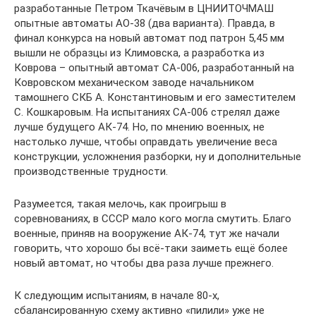
разработанные Петром Ткачёвым в ЦНИИТОЧМАШ
опытные автоматы АО-38 (два варианта). Правда, в
финал конкурса на новый автомат под патрон 5,45 мм
вышли не образцы из Климовска, а разработка из
Коврова – опытный автомат СА-006, разработанный на
Ковровском механическом заводе начальником
тамошнего СКБ А. Константиновым и его заместителем
С. Кошкаровым. На испытаниях СА-006 стрелял даже
лучше будущего АК-74. Но, по мнению военных, не
настолько лучше, чтобы оправдать увеличение веса
конструкции, усложнения разборки, ну и дополнительные
производственные трудности.
Разумеется, такая мелочь, как проигрыш в
соревнованиях, в СССР мало кого могла смутить. Благо
военные, приняв на вооружение АК-74, тут же начали
говорить, что хорошо бы всё-таки заиметь ещё более
новый автомат, но чтобы два раза лучше прежнего.
К следующим испытаниям, в начале 80-х,
сбалансированную схему активно «пилили» уже не