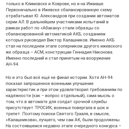
только в Климовске и Коврове, но и на Ижмаше.
Первоначально в Ижевске сбалансированную схему
отрабатывал Ю. Александров при создании автоматов
серии АЛ. В дальнейшем участниками испытаний в
рамках работ по «Абакану» стали образцы со
сбалансированной автоматикой АКБ, созданием
которых руководил Виктор Калашников. Именно АКБ
стал на последнем этапе соперником другого ижевского
же образца – АСМ, конструкции Геннадия Никонова.
Именно последний и стал принятым на вооружение
АН-94.
Но и это был всё ещё не финал истории. Хотя АН-94
показал запрошенное военными улучшение
характеристик и при этом удовлетворил требованиям по
надёжности (как – вопрос отдельный), сама мысль о
том, что в автомате для солдат срочной службы
присутствует ТРОСИК, военных повергала в шок и
трепет. Поэтому поиски Святого Грааля, в смысле,
«Калашникова», лучшего, чем сам АК, были продолжены.
На состоявшемся недавно этапе очередного конкурса –