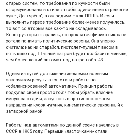
старых систем, то требования по кучности были
сформулированы в стиле «чтобы одиночными стрелял не
хуже „Дегтярёва“, а очередями – как ППШ!» И если
выполнить первое требование более-менее получилось,
то вот со вторым всё как-то не складывалось.
Конструкторы старались, но проклятая физика никак не
хотела понимать политические резоны. Она упорно
считала: как ни старайся, пистолет-пулемёт весом в
пять кило под ТТ-шный патрон будет колбасить меньше,
чем более лёгкий автомат под патрон обр. 43.
Одним из путей достижения желаемых военным
заказчиком результатов стали работы по
«сбалансированной автоматике». Принцип работы
подкупал своей простотой: чтобы убрать влияние
импульса отдачи, запустить в противоположном
направлении кусок чугуния, кинематически связанный с
затворной рамой.
Работы над автоматами по данной схеме начались в
СССР в 1965 году. Первыми «ласточками» стали