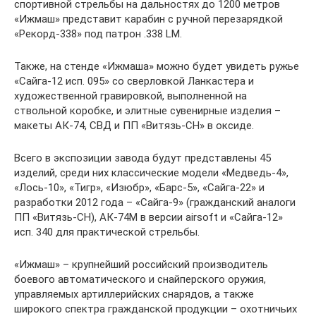
спортивной стрельбы на дальностях до 1200 метров
«Ижмаш» представит карабин с ручной перезарядкой
«Рекорд-338» под патрон .338 LM.
Также, на стенде «Ижмаша» можно будет увидеть ружье
«Сайга-12 исп. 095» со сверловкой Ланкастера и
художественной гравировкой, выполненной на
ствольной коробке, и элитные сувенирные изделия –
макеты АК-74, СВД и ПП «Витязь-СН» в оксиде.
Всего в экспозиции завода будут представлены 45
изделий, среди них классические модели «Медведь-4»,
«Лось-10», «Тигр», «Изюбр», «Барс-5», «Сайга-22» и
разработки 2012 года – «Сайга-9» (гражданский аналоги
ПП «Витязь-СН), АК-74М в версии airsoft и «Сайга-12»
исп. 340 для практической стрельбы.
«Ижмаш» – крупнейший российский производитель
боевого автоматического и снайперского оружия,
управляемых артиллерийских снарядов, а также
широкого спектра гражданской продукции – охотничьих