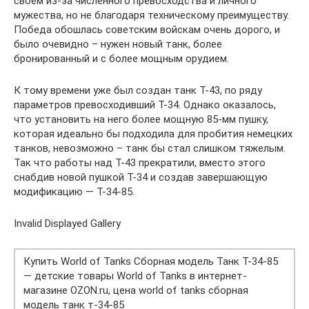
своем из-за численного превосходства и личного
мужества, но не благодаря техническому преимуществу.
Победа обошлась советским войскам очень дорого, и
было очевидно – нужен новый танк, более
бронированный и с более мощным орудием.
К тому времени уже был создан танк Т-43, по ряду
параметров превосходивший Т-34. Однако оказалось,
что установить на него более мощную 85-мм пушку,
которая идеально бы подходила для пробития немецких
танков, невозможно – танк бы стал слишком тяжелым.
Так что работы над Т-43 прекратили, вместо этого
снабдив новой пушкой Т-34 и создав завершающую
модификацию — Т-34-85.
Invalid Displayed Gallery
Купить World of Tanks Сборная модель Танк Т-34-85
— детские товары World of Tanks в интернет-
магазине OZON.ru, цена world of tanks сборная
модель танк т-34-85