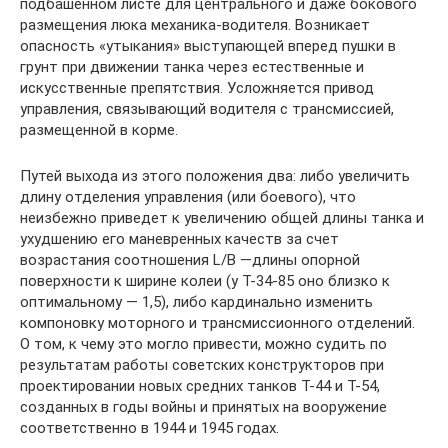
подбашенном листе для центрального и даже бокового
размещения люка механика-водителя. Возникает
опасность «утыкания» выступающей вперед пушки в
грунт при движении танка через естественные и
искусственные препятствия. Усложняется привод
управления, связывающий водителя с трансмиссией,
размещенной в корме.
Путей выхода из этого положения два: либо увеличить
длину отделения управления (или боевого), что
неизбежно приведет к увеличению общей длины танка и
ухудшению его маневренных качеств за счет
возрастания соотношения L/B —длины опорной
поверхности к ширине колеи (у Т-34-85 оно близко к
оптимальному — 1,5), либо кардинально изменить
компоновку моторного и трансмиссионного отделений.
О том, к чему это могло привести, можно судить по
результатам работы советских конструкторов при
проектировании новых средних танков Т-44 и Т-54,
созданных в годы войны и принятых на вооружение
соответственно в 1944 и 1945 годах.