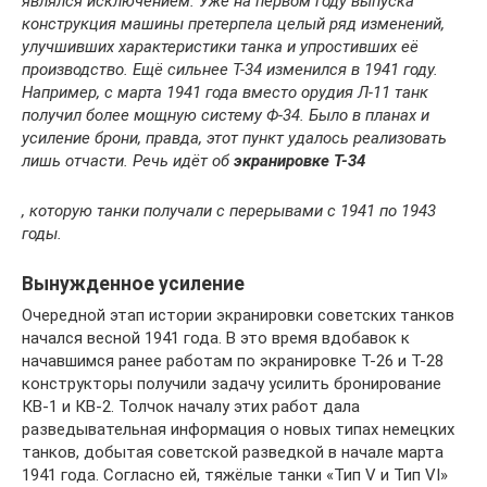
являлся исключением. Уже на первом году выпуска
конструкция машины претерпела целый ряд изменений,
улучшивших характеристики танка и упростивших её
производство. Ещё сильнее Т-34 изменился в 1941 году.
Например, с марта 1941 года вместо орудия Л-11 танк
получил более мощную систему Ф-34. Было в планах и
усиление брони, правда, этот пункт удалось реализовать
лишь отчасти. Речь идёт об
экранировке Т-34
, которую танки получали с перерывами с 1941 по 1943
годы.
Вынужденное усиление
Очередной этап истории экранировки советских танков
начался весной 1941 года. В это время вдобавок к
начавшимся ранее работам по экранировке Т-26 и Т-28
конструкторы получили задачу усилить бронирование
КВ-1 и КВ-2. Толчок началу этих работ дала
разведывательная информация о новых типах немецких
танков, добытая советской разведкой в начале марта
1941 года. Согласно ей, тяжёлые танки «Тип V и Тип VI»