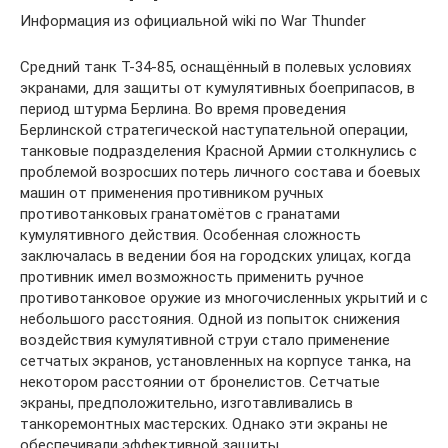
Информация из официальной wiki по War Thunder
Средний танк Т-34-85, оснащённый в полевых условиях
экранами, для защиты от кумулятивных боеприпасов, в
период штурма Берлина. Во время проведения
Берлинской стратегической наступательной операции,
танковые подразделения Красной Армии столкнулись с
проблемой возросших потерь личного состава и боевых
машин от применения противником ручных
противотанковых гранатомётов с гранатами
кумулятивного действия. Особенная сложность
заключалась в ведении боя на городских улицах, когда
противник имел возможность применить ручное
противотанковое оружие из многочисленных укрытий и с
небольшого расстояния. Одной из попыток снижения
воздействия кумулятивной струи стало применение
сетчатых экранов, установленных на корпусе танка, на
некотором расстоянии от бронелистов. Сетчатые
экраны, предположительно, изготавливались в
танкоремонтных мастерских. Однако эти экраны не
обеспечивали эффективной защиты.