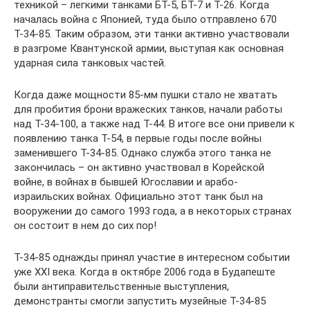
техникой – легкими танками БТ-5, БТ-7 и Т-26. Когда
началась война с Японией, туда было отправлено 670
Т-34-85. Таким образом, эти танки активно участвовали
в разгроме Квантунской армии, выступая как основная
ударная сила танковых частей.
Когда даже мощности 85-мм пушки стало не хватать
для пробития брони вражеских танков, начали работы
над Т-34-100, а также над Т-44. В итоге все они привели к
появлению танка Т-54, в первые годы после войны
заменившего Т-34-85. Однако служба этого танка не
закончилась – он активно участвовал в Корейской
войне, в войнах в бывшей Югославии и арабо-
израильских войнах. Официально этот танк был на
вооружении до самого 1993 года, а в некоторых странах
он состоит в нем до сих пор!
Т-34-85 однажды принял участие в интересном событии
уже XXI века. Когда в октябре 2006 года в Будапеште
были антиправительственные выступления,
демонстранты смогли запустить музейные Т-34-85