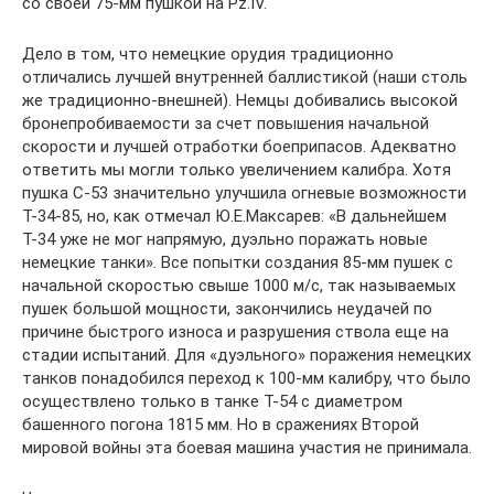
со своей 75-мм пушкой на Pz.IV.
Дело в том, что немецкие орудия традиционно
отличались лучшей внутренней баллистикой (наши столь
же традиционно-внешней). Немцы добивались высокой
бронепробиваемости за счет повышения начальной
скорости и лучшей отработки боеприпасов. Адекватно
ответить мы могли только увеличением калибра. Хотя
пушка С-53 значительно улучшила огневые возможности
Т-34-85, но, как отмечал Ю.Е.Максарев: «В дальнейшем
Т-34 уже не мог напрямую, дуэльно поражать новые
немецкие танки». Все попытки создания 85-мм пушек с
начальной скоростью свыше 1000 м/с, так называемых
пушек большой мощности, закончились неудачей по
причине быстрого износа и разрушения ствола еще на
стадии испытаний. Для «дуэльного» поражения немецких
танков понадобился переход к 100-мм калибру, что было
осуществлено только в танке Т-54 с диаметром
башенного погона 1815 мм. Но в сражениях Второй
мировой войны эта боевая машина участия не принимала.