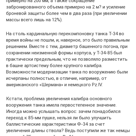
примерно на 200 мм, а также сокращение
забронированного объема примерно на 2 м? и усиление
броневой защиты более чем в два раза (при увеличении
массы всего лишь на 12%).
На столь кардинальную перекомпоновку танка Т-34 во
время войны не пошли, и, наверное, это было правильным
решением. Вместе с тем, диаметр башенного погона, при
сохранении неизменной формы корпуса, у Т-34-85 был
практически предельным, что не позволяло разместить
в башне артсистему более крупного калибра.
Возможности модернизации танка по вооружению были
исчерпаны полностью, в отличие, например, от
американского «Шермана» и немецкого Pz.IV.
Кстати, проблема увеличения калибра основного
вооружения танка имела первостепенное значение.
Иногда можно услышать вопрос: зачем понадобился
переход к 85-мм пушке, нельзя ли было улучшить
баллистические характеристики Ф-34 за счет
увеличения длины ствола? Ведь поступили же так немцы