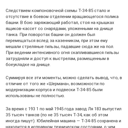
Следствием компоновочной схемы Т-34-85 стало и
отсутствие в боевом отделении вращающегося полика
башни. В бою заряжающий работал, стоя на крышках
ящиков-кассет со снарядами, уложенными на днище
танка. При поворотах башни он должен был
перемещаться вслед за казенником, при этом ему
мешали стреляные гильзы, падавшие сюда же на пол.
При ведении интенсивного огня скапливавшиеся гильзы
затрудняли и доступ к выстрелам, размещенным в
боеукладке на днище.
Суммируя все эти моменты, можно сделать вывод, что, в
отличие от того же «Шермана», возможности по
модернизации корпуса и подвески Т-34-85 были
использованы не полностью.
За время с 193 1 по май 1945 года завод Ля 183 выпустил
35 тысяч танков (по не 35 тысяч Т-34, как об этом
иногда пишут). Юбилейная машина — Т-34-85 сохранена и
находится в исправном техническом состоянии, о чем