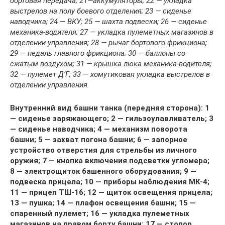
бортовая передача; 21—аккумуляторы; 22 — укладка
выстрелов на полу боевого отделения; 23 — сиденье
наводчика; 24 — ВКУ; 25 — шахта подвески; 26 — сиденье
механика-водителя; 27 — укладка пулеметных магазинов в
отделении управления; 28 — рычаг бортового фрикциона;
29 — педаль главного фрикциона; 30 — баллоны со
сжатым воздухом; 31 — крышка люка механика-водителя;
32 — пулемет Д’Г; 33 — хомутиковая укладка выстрелов в
отделении управления.
Внутренний вид башни танка (передняя сторона): 1
— сиденье заряжающего; 2 — гильзоулавливатель; 3
— сиденье наводчика; 4 — механизм поворота
башни; 5 — захват погона башни; 6 — запорное
устройство отверстия для стрельбы из личного
оружия; 7 — кнопка включения подсветки угломера;
8 — электрощиток башенного оборудования; 9 —
подвеска прицела; 10 — приборы наблюдения МК-4;
11 — прицел ТШ-16; 12 — щиток освещения прицела;
13 — пушка; 14 — плафон освещения башни; 15 —
спаренный пулемет; 16 — укладка пулеметных
магазинов на правом борту башни; 17 — стопор