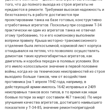
того, что до полного выхода из строя агрегаты не
нуждаются в ремонте. Требуемая высокая надежность и
безотказность в работе достигаются при
проектировании танка на базе готовых, конструктивно
отработанных агрегатов. Поскольку при создании Т-34
практически ни один из агрегатов танка не отвечал
этому требованию, то и его компоновку выполнили
вопреки правилу. Крыша моторно-трансмиссионного
отделения была легкосъемной, кормовой лист корпуса
откидывался на петлях, что позволяло осуществлять
демонтаж таких крупногабаритных агрегатов, как
двигатель и коробка передач в полевых условиях. Все
это имело колоссальное значение в первой половине
войны, когда из-за технических неисправностей из строя
выходило больше танков, чем от воздействия
противника (на 1 апреля 1942 года, например, в
действующей армии имелось 1642 исправных и 2409
неисправных танков всех типов, в то время как наши
боевые потери за март составили 467 танков). По мере
улучшения качества агрегатов, достигшего наивысшего
показателя у Т-34-85, значение ремонтнопригодной