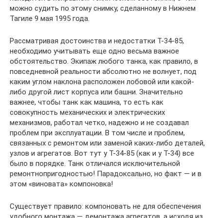
можно судить по этому снимку, сделанному в Нижнем
Тагиле 9 мая 1995 года.
Рассматривая достоинства и недостатки Т-34-85,
необходимо учитывать еще одно весьма важное
обстоятельство. Экипаж любого танка, как правило, в
повседневной реальности абсолютно не волнует, под
каким углом наклона расположен лобовой или какой-
либо другой лист корпуса или башни. Значительно
важнее, чтобы танк как машина, то есть как
совокупность механических и электрических
механизмов, работал четко, надежно и не создавал
проблем при эксплуатации. В том числе и проблем,
связанных с ремонтом или заменой каких-либо деталей,
узлов и агрегатов. Вот тут у Т-34-85 (как и у Т-34) все
было в порядке. Танк отличался исключительной
ремонтнопригодностью! Парадоксально, но факт — и в
этом «виновата» компоновка!
Существует правило: компоновать не для обеспечения
удобного монтажа — демонтажа агрегатов, а исходя из