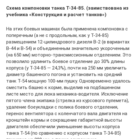
Схема компоновки танка Т-34-85. (заимствована из
учебника «Конструкция и расчет танков»)
На этих боевых машинах была применена компоновка с
поперечным (а не с продольным, как у Т-34-85)
размещением 12-цилиндрового дизеля В-2 (в вариантах
В-44 и В-54) и объединенным значительно укороченным
(на 650 мм) моторно-трансмиссионным отделением. Это
позволило удлинить боевое отделение до 30% длины
корпуса (у Т-34-85 — 24,3%), почти на 250 мм увеличить
диаметр башенного погона и установить на средний
танк Т-54 мощную 100-мм пушку. Одновременно удалось
сместить башню к корме, выделив на подбашенном
листе место для люка механика-водителя. Исключение
пятого члена экипажа (стрелка из курсового пулемета),
удаление боеукладки с полика боевого отделения,
перенос вентилятора с коленчатого вала двигателя на
кронштейн кормы и сокращение габаритной высоты
двигателя обеспечили уменьшение высоты корпуса
танка Т-54 (по сравнению с корпусом танка Т-34-85)