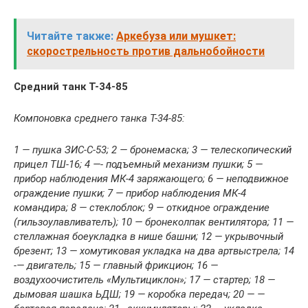
Читайте также:
Аркебуза или мушкет:
скорострельность против дальнобойности
Средний танк Т-34-85
Компоновка среднего танка Т-34-85:
1 — пушка ЗИС-С-53; 2 — бронемаска; 3 — телескопический
прицел ТШ-16; 4 —- подъемный механизм пушки; 5 —
прибор наблюдения МК-4 заряжающего; 6 — неподвижное
ограждение пушки; 7 — прибор наблюдения МК-4
командира; 8 — стеклоблок; 9 — откидное ограждение
(гильзоулавливателъ); 10 — бронеколпак вентилятора; 11 —
стеллажная боеукладка в нише башни; 12 — укрывочный
брезент; 13 — хомутиковая укладка на два артвыстрела; 14
-— двигатель; 15 — главный фрикцион; 16 —
воздухоочиститель «Мультициклон»; 17 — стартер; 18 —
дымовая шашка ЬДШ; 19 — коробка передач; 20 — —