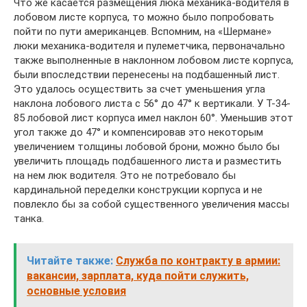
Что же касается размещения люка механика-водителя в
лобовом листе корпуса, то можно было попробовать
пойти по пути американцев. Вспомним, на «Шермане»
люки механика-водителя и пулеметчика, первоначально
также выполненные в наклонном лобовом листе корпуса,
были впоследствии перенесены на подбашенный лист.
Это удалось осуществить за счет уменьшения угла
наклона лобового листа с 56° до 47° к вертикали. У Т-34-
85 лобовой лист корпуса имел наклон 60°. Уменьшив этот
угол также до 47° и компенсировав это некоторым
увеличением толщины лобовой брони, можно было бы
увеличить площадь подбашенного листа и разместить
на нем люк водителя. Это не потребовало бы
кардинальной переделки конструкции корпуса и не
повлекло бы за собой существенного увеличения массы
танка.
Читайте также:
Служба по контракту в армии:
вакансии, зарплата, куда пойти служить,
основные условия