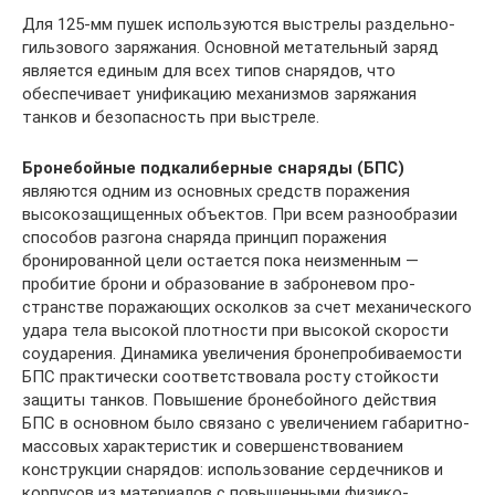
Для 125-мм пушек используются выстрелы раздельно-
гиль­зового заряжания. Основной метательный заряд
является еди­ным для всех типов снарядов, что
обеспечивает унификацию механизмов заряжания
танков и безопасность при выстреле.
Бронебойные подкалиберные снаряды (БПС)
являются од­ним из основных средств поражения
высокозащищенных объ­ектов. При всем разнообразии
способов разгона снаряда принцип поражения
бронированной цели остается пока неиз­менным —
пробитие брони и образование в заброневом про­
странстве поражающих осколков за счет механического
удара тела высокой плотности при высокой скорости
соударения. Динамика увеличения бронепробиваемости
БПС практически соответствовала росту стойкости
защиты танков. Повышение бронебойного действия
БПС в основном было связано с уве­личением габаритно-
массовых характеристик и совершенст­вованием
конструкции снарядов: использование сердечников и
корпусов из материалов с повышенными физико-