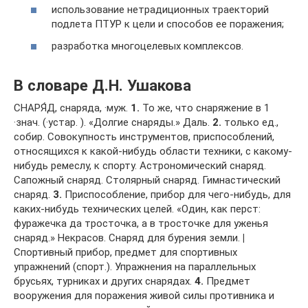
использование нетрадиционных траекторий
подлета ПТУР к цели и способов ее поражения;
разработка многоцелевых комплексов.
В словаре Д.Н. Ушакова
СНАРЯ́Д, снаряда, ·муж.
1.
То же, что снаряжение в 1
·знач. (·устар. ). «Долгие снаряды.» Даль.
2.
только ед.,
собир. Совокупность инструментов, приспособлений,
относящихся к какой-нибудь области техники, с какому-
нибудь ремеслу, к спорту. Астрономический снаряд.
Сапожный снаряд. Столярный снаряд. Гимнастический
снаряд.
3.
Приспособление, прибор для чего-нибудь, для
каких-нибудь технических целей. «Один, как перст:
фуражечка да тросточка, а в тросточке для уженья
снаряд.» Некрасов. Снаряд для бурения земли.
|
Спортивный прибор, предмет для спортивных
упражнений (спорт.). Упражнения на параллельных
брусьях, турниках и других снарядах.
4.
Предмет
вооружения для поражения живой силы противника и