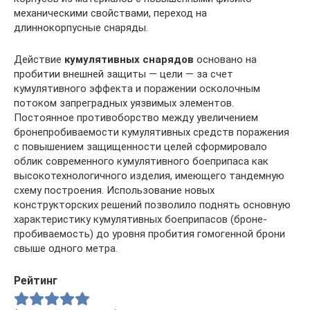
механиче­скими свойствами, переход на
длиннокорпусные снаряды.
Действие
кумулятивных снарядов
основано на
пробитии внешней защиты — цели — за счет
кумулятивного эффекта и поражении осколочным
потоком запреградных уязвимых эле­ментов.
Постоянное противоборство между увеличением
бронепробиваемости кумулятивных средств поражения
с по­вышением защищенности целей сформировало
облик совре­менного кумулятивного боеприпаса как
высокотехнологично­го изделия, имеющего тандемную
схему построения. Исполь­зование новых
конструкторских решений позволило поднять основную
характеристику кумулятивных боеприпасов (броне-
пробиваемость) до уровня пробития гомогенной брони
свы­ше одного метра.
Рейтинг