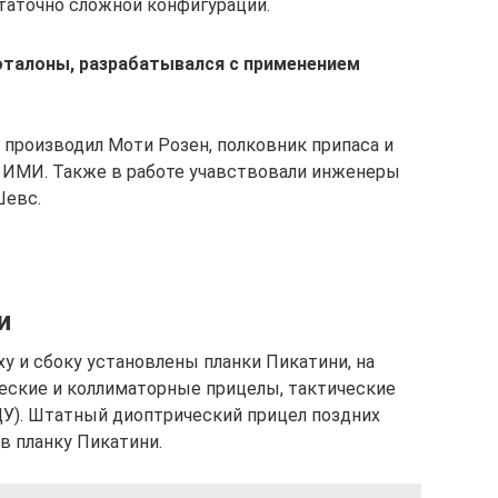
таточно сложной конфигурации.
 эталоны, разрабатывался с применением
 производил Моти Розен, полковник припаса и
а ИМИ. Также в работе учавствовали инженеры
Шевс.
и
у и сбоку установлены планки Пикатини, на
еские и коллиматорные прицелы, тактические
ЦУ). Штатный диоптрический прицел поздних
в планку Пикатини.