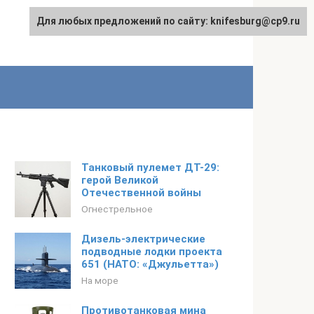
Для любых предложений по сайту: knifesburg@cp9.ru
Танковый пулемет ДТ-29:
герой Великой
Отечественной войны
Огнестрельное
Дизель-электрические
подводные лодки проекта
651 (НАТО: «Джульетта»)
На море
Противотанковая мина