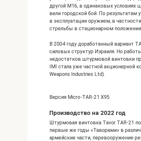
другой M16, в одинаковых условиях 
вели городской бой. По результатам
в эксплуатации оружием, в частност
стрельбы в стационарном положении
В 2004 году доработанный вариант T
силовых структур Израиля. Но рабо
недостатков штурмовой винтовки про
IMI стала уже частной акционерной ко
Wеароns Industriеs Ltd).
Версия Miсrо-TАR-21 X95
Производство на 2022 год
Штурмовая винтовка Tаvоr TАR-21 по
первые же годы «Таворами» в разли
армейские части, перевооружение ре