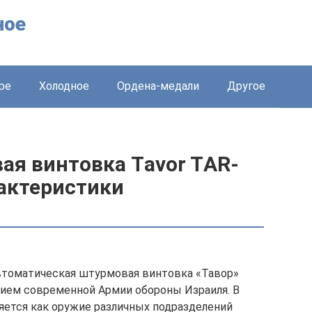
ное
ре
Холодное
Ордена-медали
Другое
ая винтовка Tаvоr TАR-
рактеристики
втоматическая штурмовая винтовка «Тавор»
ием современной Армии обороны Израиля. В
яется как оружие различных подразделений