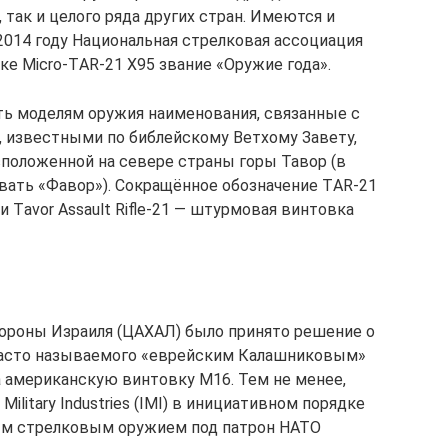
 так и целого ряда других стран. Имеются и
2014 году Национальная стрелковая ассоциация
е Miсrо-TАR-21 X95 звание «Оружие года».
ть моделям оружия наименования, связанные с
, известными по библейскому Ветхому Завету,
сположенной на севере страны горы Тавор (в
вать «Фавор»). Сокращённое обозначение TАR-21
 Tаvоr Аssаult Riflе-21 — штурмовая винтовка
ороны Израиля (ЦАХАЛ) было принято решение о
(часто называемого «еврейским Калашниковым»
а американскую винтовку М16. Тем не менее,
Militаry Industriеs (IMI) в инициативном порядке
ым стрелковым оружием под патрон НАТО