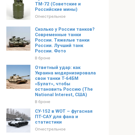
ТМ-72 (Советские и
Российские мины)
Огнестрельное
Сколько у России танков?
Современные танки
России. Тяжелые танки
России. Лучший танк
России. Фото
В броне
Ответный удар: как
Украина модернизировала
свои танки Т-64БМ
«Булат», чтобы
остановить Россию (The
National Interest, США)
В броне
СУ-152 в WOT – фугасная
ПТ-САУ для фана и
статистики
Огнестрельное