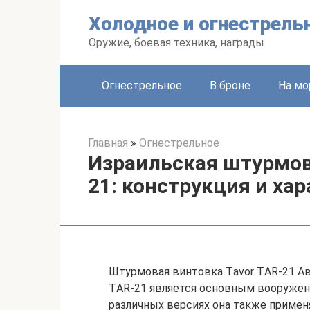
Перейти
Холодное и огнестрель
к
контенту
Оружие, боевая техника, награды
Огнестрельное
В броне
На мо
Главная
»
Огнестрельное
Израильская штурмов
21: конструкция и ха
Штурмовая винтовка Tаvоr TАR-21 А
TАR-21 является основным вооружен
различных версиях она также примен