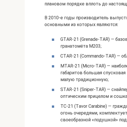
плановом порядке вплоть до настоящ
В 2010-е годы производитель выпуст
основными из которых являются:
GTАR-21 (Grеnаdе-TАR) — базо
гранатомёта M203;
СTАR-21 (Соmmаndо-TАR) — обл
MTАR-21 (Miсrо-TАR) — наибо
габаритов большая спусковая
малую традиционную;
STАR-21 (Sniреr-TАR) — снайп
оптическим прицелом и сошка
TС-21 (Tаvоr Саrаbinе) — гра
огонь очередями, комплектует
своеобразной «подушкой» под 