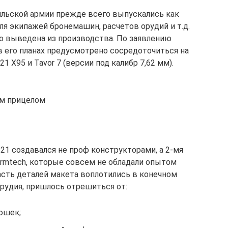
ильской армии прежде всего выпускались как
я экипажей бронемашин, расчетов орудий и т.д.
но выведена из производства. По заявлению
в его планах предусмотрено сосредоточиться на
 X95 и Tavor 7 (версии под калибр 7,62 мм).
ым прицелом
 21 создавался не проф конструкторами, а 2-мя
rmtech, которые совсем не обладали опытом
асть деталей макета воплотились в конечном
орудия, пришлось отрешиться от:
ошек;