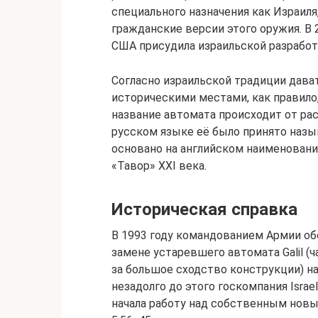
специального назначения как Израиля,
гражданские версии этого оружия. В 
США присудила израильской разработк
Согласно израильской традиции дава
историческими местами, как правило
название автомата происходит от ра
русском языке её было принято назы
основано на английском наименовании
«Тавор» ХХI века.
Историческая справка
В 1993 году командованием Армии об
замене устаревшего автомата Gаlil 
за большое сходство конструкции) н
незадолго до этого госкомпания Isrаеl 
начала работу над собственным нов