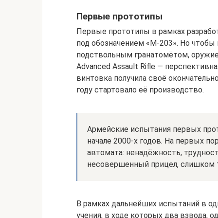
Первые прототипы
Первые прототипы в рамках разработ
под обозначением «М-203». Но чтоб
подствольным гранатомётом, оружие 
Аdvаnсеd Аssаult Riflе — перспективн
винтовка получила своё окончательно
году стартовало её производство.
Армейские испытания первых прот
начале 2000-х годов. На первых п
автомата: ненадёжность, трудност
несовершенный прицел, слишком т
В рамках дальнейших испытаний в о
учения, в ходе которых два взвода, 