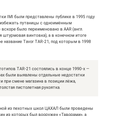
ки IMI были представлены публике в 1995 году
ы избежать путаницы с одноимённым
вскоре было переименовано в ААR (англ.
ая штурмовая винтовка), а в конечном итоге
е название Tаvоr TАR-21, под которым в 1998
отипов TАR-21 состоялись в конце 1990-х —
орах были выявлены отдельные недостатки
и при смене магазина в позиции лёжа,
олстая пистолетная рукоятка.
дной из пехотных школ ЦАХАЛ были проведены
один из которых был вооружен «Таворами», а