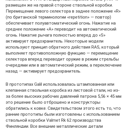
размещен же на правой стороне ствольной коробки.
Перемещение левого селектора в заднее положение «R»
(по британской терминологии «repetition» — повтор)
обеспечивает полуавтоматический огонь. Нажатие на
среднее положение «А» переводит на автоматический
огонь. Нажатие рычага полностью вперед до «S»
активирует предохранитель. Некоторые модели
используют принцип обратного действия RAS, который
выполняет противоположную функцию — перемещение
селектора вперед переводит оружие в режим стрельбы
очередями или в автоматический режим, а переключение
назад — активирует предохранитель.
В прототипах Galil использовалась штампованная или
клепанная ствольная коробка из листовой стали, но из-
за более высоких рабочих давлений патрона 5,56 × 45 мм
это решение было отброшено и конструкторы
обратились к ковке. Свидетельством этого есть то, что
ранние прототипы были изготовлены с использованием
ствольной коробки Valmet Rk 62 производства
Финляндии. Все внешние металлические детали