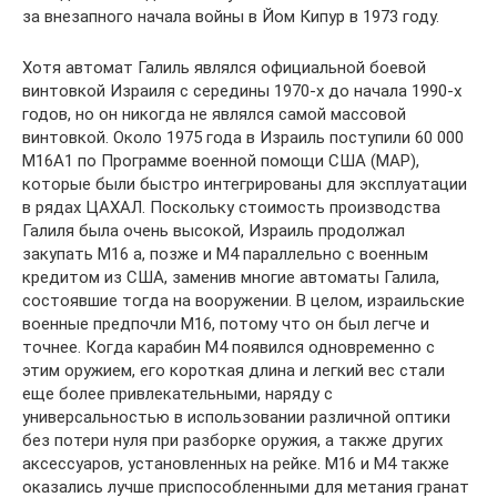
за внезапного начала войны в Йом Кипур в 1973 году.
Хотя автомат Галиль являлся официальной боевой
винтовкой Израиля с середины 1970-х до начала 1990-х
годов, но он никогда не являлся самой массовой
винтовкой. Около 1975 года в Израиль поступили 60 000
M16A1 по Программе военной помощи США (MAP),
которые были быстро интегрированы для эксплуатации
в рядах ЦАХАЛ. Поскольку стоимость производства
Галиля была очень высокой, Израиль продолжал
закупать М16 а, позже и М4 параллельно с военным
кредитом из США, заменив многие автоматы Галила,
состоявшие тогда на вооружении. В целом, израильские
военные предпочли М16, потому что он был легче и
точнее. Когда карабин M4 появился одновременно с
этим оружием, его короткая длина и легкий вес стали
еще более привлекательными, наряду с
универсальностью в использовании различной оптики
без потери нуля при разборке оружия, а также других
аксессуаров, установленных на рейке. M16 и M4 также
оказались лучше приспособленными для метания гранат