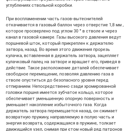
углублениях ствольной коробки.
При воспламенении часть газов-вытеснителей
откачивается в газовый баллон через отверстие 1,8 мм ,
которое просверлено под углом 30 ° в стволе и через
канал в газовой камере. Газы высокого давления ведут
поршневой шток, который прикреплен к держателю
затвора, назад. Во время этого движения прорезь
кулачка, вставленная в держатель затвора, зацепляет
кулачковый палец на затворе и вращает его, приведя в
действие. Такое расположение деталей обеспечивает
свободное перемещение, позволяя давлению газа в
стволе опуститься до безопасного уровня перед
отпиранием. Непосредственно сзади хромированной
головки поршня имеется зубчатое кольцо, которое
обеспечивает уменьшенную опорную поверхность и
уменьшает накопление избыточного газа. Когда
держатель затвора перемещается назад, он сжимает
возвратную пружину, направляемую в полую часть и
энергия возврата, содержащаяся в пружине, толкает
движущийся узел, снимая при єтом новый ряд патронов