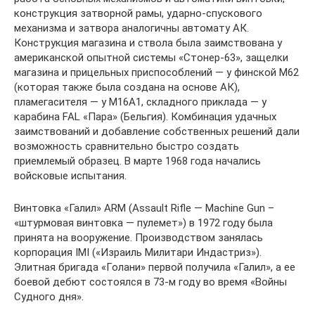
конструкция затворной рамы, ударно-спускового
механизма и затвора аналогичны автомату АК.
Конструкция магазина и ствола была заимствована у
американской опытной системы «Стонер-63», защелки
магазина и прицельных приспособлений — у финской М62
(которая также была создана на основе АК),
пламегасителя — у М16А1, складного приклада — у
карабина FAL «Пара» (Бельгия). Комбинация удачных
заимствований и добавление собственных решений дали
возможность сравнительно быстро создать
приемлемый образец. В марте 1968 года начались
войсковые испытания.
Винтовка «Галил» ARM (Assault Rifle — Machine Gun –
«штурмовая винтовка — пулемет») в 1972 году была
принята на вооружение. Производством занялась
корпорация IMI («Израиль Милитари Индастриз»).
Элитная бригада «Голани» первой получила «Галил», а ее
боевой дебют состоялся в 73-м году во время «Войны
Судного дня».