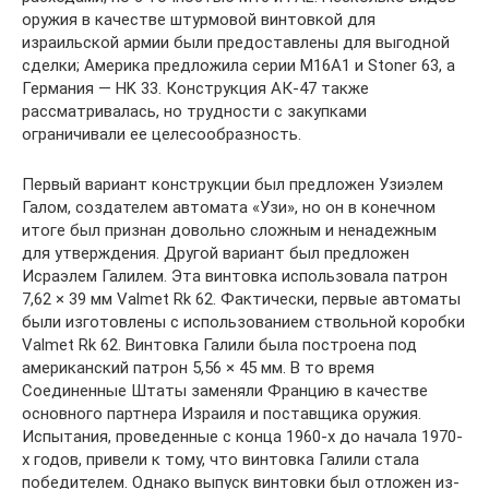
оружия в качестве штурмовой винтовкой для
израильской армии были предоставлены для выгодной
сделки; Америка предложила серии M16A1 и Stoner 63, а
Германия — HK 33. Конструкция АК-47 также
рассматривалась, но трудности с закупками
ограничивали ее целесообразность.
Первый вариант конструкции был предложен Узиэлем
Галом, создателем автомата «Узи», но он в конечном
итоге был признан довольно сложным и ненадежным
для утверждения. Другой вариант был предложен
Исраэлем Галилем. Эта винтовка использовала патрон
7,62 × 39 мм Valmet Rk 62. Фактически, первые автоматы
были изготовлены с использованием ствольной коробки
Valmet Rk 62. Винтовка Галили была построена под
американский патрон 5,56 × 45 мм. В то время
Соединенные Штаты заменяли Францию ​​в качестве
основного партнера Израиля и поставщика оружия.
Испытания, проведенные с конца 1960-х до начала 1970-
х годов, привели к тому, что винтовка Галили стала
победителем. Однако выпуск винтовки был отложен из-