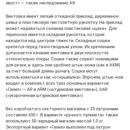
хвост» — также наследование АК.
Винтовка имеет легкий откидной приклад, деревянное
цевье и пластиковую пистолетную рукоятку. На приклад
может надеваться съемная пластиковая «щека». Для
переноски имеется складная рукоятка, которая
находится над центром тяжести. Складные сошки
крепятся перед газоотводным узлом. Их креплением
допускается качание винтовки в двух плоскостях
относительно опоры. Сошки также служат ножницами
для резки, и здесь они удобнее штык-ножа (как в АКМ)
за счет большей длины рычага. Сошки могут
использоваться и как «открывалка». Впрочем, штык-нож
входит в комплект всех трех основных вариантов
«Галил» — AR и ARM («штурмовая винтовка»), SAR
(«укороченная штурмовая винтовка»).
Вес коробчатого секторного магазина с 35 патронами
составлял 690 г. В варианте «ручного пулемета» также
используют 50-зарядный магазин массой 1,0 кг.
Экспортный вариант «Галил» выполнен под патрон