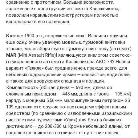
сравнению с прототипом. Большие возможности,
заложен­ные в конструкции автомата Калаш­никова,
позволили израильским конструкторам полностью
использо­вать его потенциал.
В конце 1990-х гг, вооружен­ные силы Израиля получили
еще одну, очень удачную модель штур­мовой винтовки
«Галил», малога­баритную штурмовую винтовку (автомат)
MAR
(Mini Assault Rifle)! являющуюся аналогом советско­
го укороченного автомата Калаш­никова АКС-74У. Новый
вариант «Галила» был предназначен, прежде всего, для
небоевых подразделе­ний армии — связистов, водителей,
а также для вооружения спецназа и полиции.
Компактность (общая длина — 690 мм, длина со
сложенным прикла­дом — 445 мм, длина ствола — 195 мм)
наряду с мощным 5,56-мм малоимпульсным патроном SS
109 сделали это оружие по-настоящему эффективным
средством (по срав­нению с излюбленными израиль­скими
пистолетами-пулеметами «Узи») для боя на ближних
дистан­циях — до 200-300 м. Кроме небольшой длины, от
предшественников его отличает отсутствие сошек,