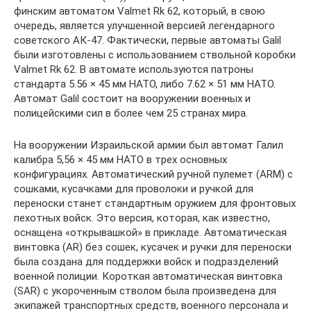
финским автоматом Valmet Rk 62, который, в свою
очередь, является улучшенной версией легендарного
советского АК-47. Фактически, первые автоматы Galil
были изготовлены с использованием ствольной коробки
Valmet Rk 62. В автомате используются патроны
стандарта 5.56 × 45 мм НАТО, либо 7.62 × 51 мм НАТО.
Автомат Galil состоит на вооружении военных и
полицейскими сил в более чем 25 странах мира.
На вооружении Израильской армии был автомат Галил
калибра 5,56 × 45 мм НАТО в трех основных
конфигурациях. Автоматический ручной пулемет (ARM) с
сошками, кусачками для проволоки и ручкой для
переноски станет стандартным оружием для фронтовых
пехотных войск. Это версия, которая, как известно,
оснащена «открывашкой» в прикладе. Автоматическая
винтовка (AR) без сошек, кусачек и ручки для переноски
была создана для поддержки войск и подразделений
военной полиции. Короткая автоматическая винтовка
(SAR) с укороченным стволом была произведена для
экипажей транспортных средств, военного персонала и