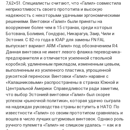
7,62×51. Специалисты считают, что «Галил» совместила
неприхотливость своего прототипа и высокую
надежность с некоторыми удачными эргономическими
решениями. Винтовки «Галил» были приняты на
вооружение более чем в 15 странах, среди которых
Ботсвана, Боливия, Гондурас, Никарагуа, Заир, Чили и
Эстония. С 82-го года в ЮАР для замены FN FAL
выпускает вариант ARM «Галил» под обозначением R4.
Данная винтовка не имеет левого флажка переводчика-
предохранителя и отличается усиленной ствольной
коробкой, удлиненным прикладом, измененным цевьем,
выполненным из усиленного пластика, упрощенной
рукояткой переноски. Винтовки «Галил» наравне с
«Калашниковыми» распространены в странах Южной и
Центральной Америки. Справедливости ради заметим,
что выбор Эстонией винтовки «Галил» был скорее
успехом «рыночной политики», которая удачно сыграла
на надеждах руководства страны вступить в НАТО. По
известности «Галил» со своим прототипом сравнялась и
вошла в число лучших штурмовых винтовок. Однако роль
ручного пулемета «Галил» не слишком удалась — как и в