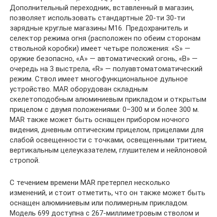
Дополнительный переходник, вставленный в магазин,
позволяет использовать стандартные 20-ти 30-ти
зарядные круглые магазины M16. Предохранитель и
селектор режима огня (расположен по обеим сторонам
ствольной коробки) имеет четыре положения: «S» —
оружие безопасно, «A» — автоматический огонь, «B» —
очередь на 3 выстрела, «R» — полуавтоматоматический
режим. Ствол имеет многофункциональное дульное
устройство. MAR оборудован складным
скелетоподобным алюминиевым прикладом и открытым
прицелом с двумя положениями: 0–300 м и более 300 м.
MAR также может быть оснащен прибором ночного
видения, дневным оптическим прицелом, прицелами для
слабой освещенности с точками, освещенными тритием,
вертикальным целеуказателем, глушителем и нейлоновой
стропой.
С течением времени MAR претерпел несколько
изменений, и стоит отметить, что он также может быть
оснащен алюминиевым или полимерным прикладом.
Модель 699 доступна с 267-миллиметровым стволом и