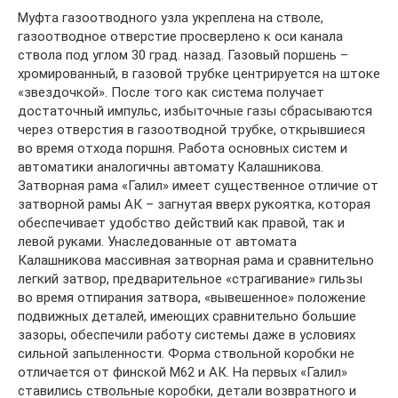
Муфта газоотводного узла укреплена на стволе,
газоотводное отверстие просверлено к оси канала
ствола под углом 30 град. назад. Газовый поршень –
хромированный, в газовой трубке центрируется на штоке
«звездочкой». После того как система получает
достаточный импульс, избыточные газы сбрасываются
через отверстия в газоотводной трубке, открывшиеся
во время отхода поршня. Работа основных систем и
автоматики аналогичны автомату Калашникова.
Затворная рама «Галил» имеет существенное отличие от
затворной рамы АК – загнутая вверх рукоятка, которая
обеспечивает удобство действий как правой, так и
левой руками. Унаследованные от автомата
Калашникова массивная затворная рама и сравнительно
легкий затвор, предварительное «страгивание» гильзы
во время отпирания затвора, «вывешенное» положение
подвижных деталей, имеющих сравнительно большие
зазоры, обеспечили работу системы даже в условиях
сильной запыленности. Форма ствольной коробки не
отличается от финской М62 и АК. На первых «Галил»
ставились ствольные коробки, детали возвратного и