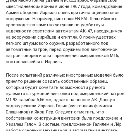
Даже несмотря на удачный исход арабо-израильской
«шестидневной» войны в июне 1967 года, командование
Армии обороны Израиля очень критично оценило свое
вооружение. Например, винтовки FN FAL бельгийского
производства заметно уступали по удобству и
надежности советским автоматам АК-47, находящимся
на вооружении сирийцев и египтян. О преимуществах
легкого штурмового оружия, разработанного под
автоматный патрон, перед оружием под винтовочной
патрон говорил и опыт применения американской M16,
поставлявшейся в Израиль.
После испытаний различных иностранных моделей было
принято решение создать собственный образец,
который будет сочетать возможности ручного
пулемета штурмовой винтовки под американский патрон
М1 93 калибра 5,56 мм, однако на основе АК. Данную
задачу решили Израэль Галил («исконная» фамилия
Блашников) и Яков Лёр. Следует отметить, что
собственная конструкция винтовки была предложена и
Узиэлем Галом. В системе, предложенной Галилем и Лёр,
работа основных механизмов и автоматики винтовки,