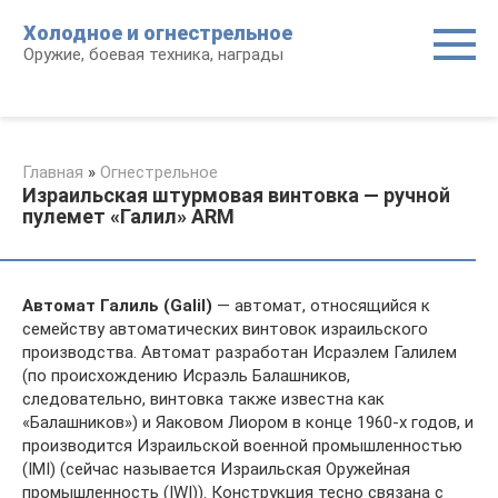
Перейти
Холодное и огнестрельное
к
Оружие, боевая техника, награды
контенту
Главная
»
Огнестрельное
Израильская штурмовая винтовка — ручной
пулемет «Галил» ARM
Автомат Галиль (Galil)
— автомат, относящийся к
семейству автоматических винтовок израильского
производства. Автомат разработан Исраэлем Галилем
(по происхождению Исраэль Балашников,
следовательно, винтовка также известна как
«Балашников») и Яаковом Лиором в конце 1960-х годов, и
производится Израильской военной промышленностью
(IMI) (сейчас называется Израильская Оружейная
промышленность (IWI)). Конструкция тесно связана с