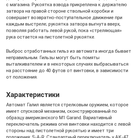
с магазина. Рукоятка взвода прикреплена к держателю
затвора на правой стороне ствольной коробки и
совершает возвратно-поступательное движение при
каждым выстреле; рукоятка затвора выгнута вверх,
позволяя работать левой рукой, пока «стреляющая»
рука остается на пистолетной рукоятке.
Выброс отработанных гильз из автомата иногда бывает
неправильным. Гильзы могут быть помяты
выталкивателем и в некоторых случаях выбрасываться
на расстояние до 40 футов от винтовки, в зависимости
от положения.
Характеристики
Автомат Галил является стрелковым оружием, которое
имеет спусковой механизм, сконструированный по
образцу американского M1 Garand. Вариативный
переключатель режима огня винтовки находится с левой
стороны над пистолетной рукоятью и имеет три
положения: S-A-R. Стандартный переключатель у АК-47