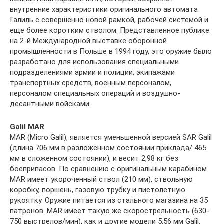
внутренние характеристики оригинального автомата
Галиль с совершенно новой рамкой, рабочей системой и
еще более коротким стволом. Представленное публике
на 2-й Международной выставке оборонной
промышленности в Польше в 1994 году, это оружие было
разработано для использования специальными
подразделениями армии и полиции, экипажами
транспортных средств, военным персоналом,
персоналом специальных операций и воздушно-
десантными войсками.
Galil MAR
MAR (Micro Galil), является уменьшенной версией SAR Galil
(длина 706 мм в разложенном состоянии приклада/ 465
мм в сложенном состоянии), и весит 2,98 кг без
боеприпасов. По сравнению с оригинальным карабином
MAR имеет укороченный ствол (210 мм), ствольную
коробку, поршень, газовую трубку и пистолетную
рукоятку. Оружие питается из стального магазина на 35
патронов. MAR имеет такую ​​же скорострельность (630-
750 выстрелов/мин), как и другие модели 5.56 мм Galil.