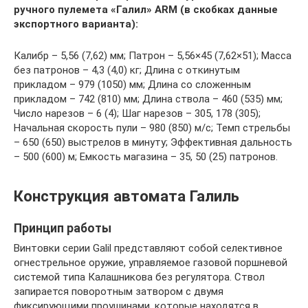
ручного пулемета «Галил» ARM (в скобках данные
экспортного варианта):
Калибр – 5,56 (7,62) мм; Патрон – 5,56×45 (7,62×51); Масса
без патронов – 4,3 (4,0) кг; Длина с откинутым
прикладом – 979 (1050) мм; Длина со сложенным
прикладом – 742 (810) мм; Длина ствола – 460 (535) мм;
Число нарезов – 6 (4); Шаг нарезов – 305, 178 (305);
Начальная скорость пули – 980 (850) м/с; Темп стрельбы
– 650 (650) выстрелов в минуту; Эффективная дальность
– 500 (600) м; Емкость магазина – 35, 50 (25) патронов.
Конструкция автомата Галиль
Принцип работы
Винтовки серии Galil представляют собой селективное
огнестрельное оружие, управляемое газовой поршневой
системой типа Калашникова без регулятора. Ствол
запирается поворотным затвором с двумя
фиксирующими проушинами, которые находятся в