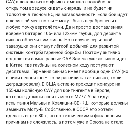
САУ, в локальных конфликтах можно спокойно на
открытом воздухе кидать снаряды и не будет ни
толкотни в тесном БО, ни загазованности. Если бои идут
в лесистой местности – могут быть переброшены в
любую точку вертолётами. Да и просто доставленная
вовремя батарея 105- или 122-мм гаубиц для десанта
сильно облегчит им жизнь. Но в случае серьёзной
заварушки они станут лёгкой добычей для развитой
системы контрбатарейной борьбы. Поэтому активно
создаются самые разные САУ. Замена уже активно идёт
в Китае, где гаубицы на колёсном ходу поступают
десятками. Германия сейчас имеет вообще одни САУ (но
с ними непонятно – то ли развились так сильно, то ли
деградировали). В США активно проходит конкурс на
155-мм колёсную САУ для контингента в Европе,
которые должны занять место М777. У нас идут
испытания Мальвы и Коалиции-СВ-КШ, которые должны
заменить Мсту-Б. Собственно, в СССР это хотели
сделать ещё в 80-е, но по техническим и финансовым
причинам не сложилось, а потом уже и Союза не стало.