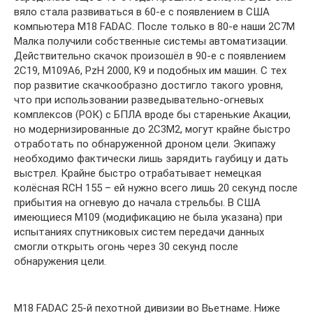
вяло стала развиваться в 60-е с появлением в США
компьютера M18 FADAC. После только в 80-е наши 2С7М
Малка получили собственные системы автоматизации.
Действительно скачок произошёл в 90-е с появлением
2С19, М109А6, PzH 2000, K9 и подобных им машин. С тех
пор развитие скачкообразно достигло такого уровня,
что при использовании разведывательно-огневых
комплексов (РОК) с БПЛА вроде бы старенькие Акации,
но модернизированные до 2С3М2, могут крайне быстро
отработать по обнаруженной дроном цели. Экипажу
необходимо фактически лишь зарядить гаубицу и дать
выстрел. Крайне быстро отрабатывает немецкая
колёсная RCH 155 – ей нужно всего лишь 20 секунд после
прибытия на огневую до начала стрельбы. В США
имеющиеся М109 (модификацию не была указана) при
испытаниях спутниковых систем передачи данных
смогли открыть огонь через 30 секунд после
обнаружения цели.
M18 FADAC 25-й пехотной дивизии во Вьетнаме. Ниже