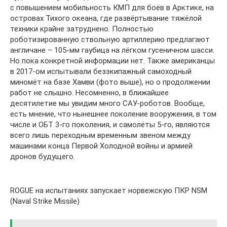
с повышением мобильность КМП для боёв в Арктике, на
островах Тихого океана, где развёртывание тяжёлой
техники крайне затруднено. Полностью
роботизированную ствольную артиллерию предлагают
англичане – 105-мм гаубица на лёгком гусеничном шасси.
Но пока конкретной информации нет. Также американцы
в 2017-ом испытывали безэкипажный самоходный
миномёт на базе Хамви (фото выше), но о продолжении
работ не слышно. Несомненно, в ближайшее
десятилетие мы увидим много САУ-роботов. Вообще,
есть мнение, что нынешнее поколение вооружения, в том
числе и ОБТ 3-го поколения, и самолёты 5-го, являются
всего лишь переходным временным звеном между
машинами конца Первой Холодной войны и армией
дронов будущего.
ROGUE на испытаниях запускает норвежскую ПКР NSM
(Naval Strike Missile)