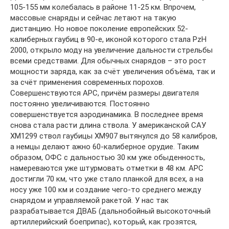
105-155 мм колебалась в районе 11-25 км. Впрочем,
массовые снаряды и сейчас летают на такую
дистанцию. Но новое поколение европейских 52-
калиберных гаубиц в 90-е, иконой которого стала PzH
2000, открыло моду на увеличение дальности стрельбы
всеми средствами. Для обычных снарядов – это рост
мощности заряда, как за счёт увеличения объёма, так и
за счёт применения современных порохов.
Совершенствуются АРС, причём размеры двигателя
постоянно увеличиваются. Постоянно
совершенствуется аэродинамика. В последнее время
снова стала расти длина ствола. У американской САУ
XM1299 ствол гаубицы XM907 вытянулся до 58 калибров,
а немцы делают ажно 60-калиберное орудие. Таким
образом, ОФС с дальностью 30 км уже обыденность,
намереваются уже штурмовать отметки в 48 км. АРС
достигли 70 км, что уже стало планкой для всех, а на
носу уже 100 км и создание чего-то среднего между
снарядом и управляемой ракетой. У нас так
разрабатывается ДВАБ (дальнобойный высокоточный
артиллерийский боеприпас), который, как грозятся,