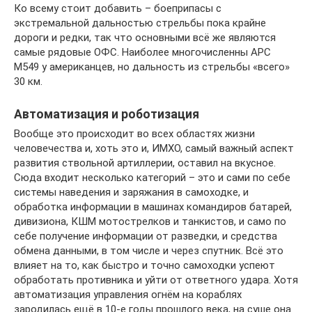
Ко всему стоит добавить – боеприпасы с
экстремальной дальностью стрельбы пока крайне
дороги и редки, так что основными всё же являются
самые рядовые ОФС. Наиболее многочисленны АРС
М549 у американцев, но дальность из стрельбы «всего»
30 км.
Автоматизация и роботизация
Вообще это происходит во всех областях жизни
человечества и, хоть это и, ИМХО, самый важный аспект
развития ствольной артиллерии, оставил на вкусное.
Сюда входит несколько категорий – это и сами по себе
системы наведения и заряжания в самоходке, и
обработка информации в машинах командиров батарей,
дивизиона, КШМ мотострелков и танкистов, и само по
себе получение информации от разведки, и средства
обмена данными, в том числе и через спутник. Всё это
влияет на то, как быстро и точно самоходки успеют
обработать противника и уйти от ответного удара. Хотя
автоматизация управления огнём на кораблях
зародилась ещё в 10-е годы прошлого века, на суше она