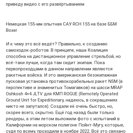
приведу видео с его развёртыванием
Немецкая 155-мм опытная САУ RCH 155 на базе ББМ
Boxer
И к чему это всё ведёт? Правильно, к созданию
самоходок-роботов. В принципе, наша Коалиция
способна на дистанционное управление стрельбой, но
всё-таки лучше, когда там сидит экипаж. Пока
первопроходцами в данном направлении являются
ракетные войска. И это американская безэкипажная
пусковая установка противокорабельных ракет NSM (в
перспективе и знаменитых Томагавков) на шасси MRAP
Oshkosh 4×4 JLTV для КМП ROGUE (Remotely Operated
Ground Unit for Expeditionary, надеюсь, в сокращениях
никто не запутался). Создали её очень быстро, но,
скорее всего, скрытно. Ещё год назад были только
рендеры, а этим летом выложили фото с испытаний в
Калифорнии на морском полигоне Пойнт-Мугу, которые,
судя по всему, проходили в ноябре 2022. Всё это связано