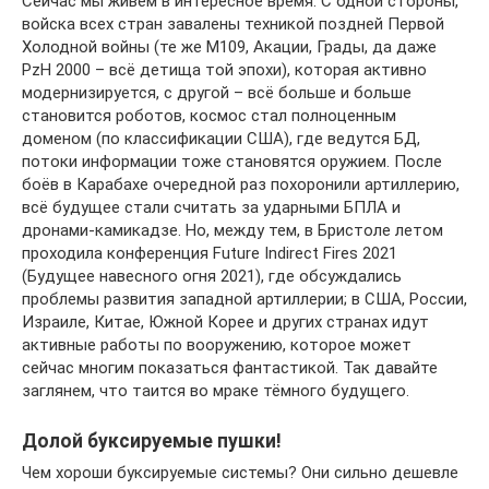
Сейчас мы живём в интересное время. С одной стороны,
войска всех стран завалены техникой поздней Первой
Холодной войны (те же М109, Акации, Грады, да даже
PzH 2000 – всё детища той эпохи), которая активно
модернизируется, с другой – всё больше и больше
становится роботов, космос стал полноценным
доменом (по классификации США), где ведутся БД,
потоки информации тоже становятся оружием. После
боёв в Карабахе очередной раз похоронили артиллерию,
всё будущее стали считать за ударными БПЛА и
дронами-камикадзе. Но, между тем, в Бристоле летом
проходила конференция Future Indirect Fires 2021
(Будущее навесного огня 2021), где обсуждались
проблемы развития западной артиллерии; в США, России,
Израиле, Китае, Южной Корее и других странах идут
активные работы по вооружению, которое может
сейчас многим показаться фантастикой. Так давайте
заглянем, что таится во мраке тёмного будущего.
Долой буксируемые пушки!
Чем хороши буксируемые системы? Они сильно дешевле