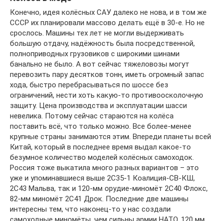
Конечно, идея колёсных САУ далеко не нова, и в том же
СССР их планировали массово делать ещё в 30-е. Но не
срослось. Машины тех лет не могли выдерживать
большую отдачу, надёжность была посредственной,
полноприводных грузовиков с широкими шинами
банально не было. А вот сейчас тяжеловозы могут
перевозить пару десятков тонн, иметь огромный запас
хода, быстро перебрасываться по шоссе без
ограничений, нести хоть какую-то противоосколочную
защиту. Цена производства и эксплуатации шасси
невелика. Потому сейчас стараются на колёса
поставить всё, что только можно. Все более-менее
крупные страны занимаются этим. Впереди планеты всей
Китай, который в последнее время выдал какое-то
безумное количество моделей колёсных самоходок.
Россия тоже выкатила много разных вариантов – это
уже и упоминавшиеся выше 2С35-1 Коалиция-СВ-КШ,
2С43 Мальва, так и 120-мм орудие-миномёт 2С40 Флокс,
82-мм миномёт 2С41 Дрок. Последние две машины
интересны тем, что наконец-то у нас создали
самоходные миномёты, чем сильны армии НАТО. 120 мм