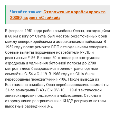
Читайте также:
Сторожевые корабли проекта
20380, корвет «Стойкий»
В феврале 1951 года район авиабазы Осанн, находящейся
в 60 км к югу от Сеула, был местом ожесточённых боёв
между северокорейскими и американскими войсками. В
1952 году после ремонта ВПП отсюда начали совершать
боевые вылеты поршневые истребители Р-51D и
реактивные F-86. В конце 50-х после реконструкции
аэродрома и удлинения бетонной полосы до 2700
метров здесь базировались военно-транспортные
самолёты С-54 и С-119. В 1968 году из США были
переброшены перехватчики F-106. После вывода из
Вьетнама на авиабазу Осан перебазировались самолёты
51-го авиакрыла F-4D / E и OV-10 — 19-й тактической
авиаэскадрильи поддержки и наблюдения. Отсюда в
сторону линии разграничения с КНДР регулярно летали
высотные разведчики U-2.