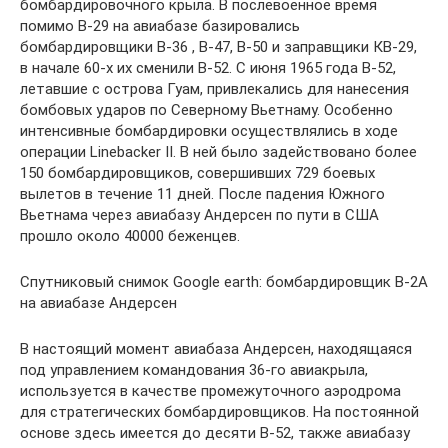
бомбардировочного крыла. В послевоенное время
помимо В-29 на авиабазе базировались
бомбардировщики B-36 , B-47, B-50 и заправщики КВ-29,
в начале 60-х их сменили В-52. С июня 1965 года В-52,
летавшие с острова Гуам, привлекались для нанесения
бомбовых ударов по Северному Вьетнаму. Особенно
интенсивные бомбардировки осуществлялись в ходе
операции Linebacker II. В ней было задействовано более
150 бомбардировщиков, совершивших 729 боевых
вылетов в течение 11 дней. После падения Южного
Вьетнама через авиабазу Андерсен по пути в США
прошло около 40000 беженцев.
Спутниковый снимок Google earth: бомбардировщик В-2А
на авиабазе Андерсен
В настоящий момент авиабаза Андерсен, находящаяся
под управлением командования 36-го авиакрыла,
используется в качестве промежуточного аэродрома
для стратегических бомбардировщиков. На постоянной
основе здесь имеется до десяти В-52, также авиабазу