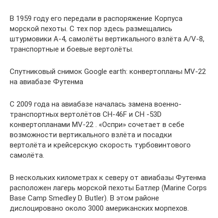
В 1959 году его передали в распоряжение Корпуса
морской пехоты. С тех пор здесь размещались
штурмовики А-4, самолёты вертикального взлёта А/V-8,
транспортные и боевые вертолёты.
Спутниковый снимок Google earth: конвертопланы MV-22
на авиабазе Футенма
С 2009 года на авиабазе началась замена военно-
транспортных вертолётов CH-46F и CH -53D
конвертопланами MV-22 . «Оспри» сочетает в себе
возможности вертикального взлёта и посадки
вертолёта и крейсерскую скорость турбовинтового
самолёта.
В нескольких километрах к северу от авиабазы Футенма
расположен лагерь морской пехоты Батлер (Marine Corps
Base Camp Smedley D. Butler). В этом районе
дислоцировано около 3000 американских морпехов.