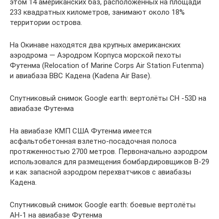
этом 14 американских баз, расположенных на площади
233 квадратных километров, занимают около 18%
территории острова.
На Окинаве находятся два крупных американских
аэродрома — Аэродром Корпуса морской пехоты
Футенма (Relocation of Marine Corps Air Station Futenma)
и авиабаза ВВС Кадена (Kadena Air Base).
Спутниковый снимок Google earth: вертолёты CH -53D на
авиабазе Футенма
На авиабазе КМП США Футенма имеется
асфальтобетонная взлетно-посадочная полоса
протяженностью 2700 метров. Первоначально аэродром
использовался для размещения бомбардировщиков В-29
и как запасной аэродром перехватчиков с авиабазы
Кадена.
Спутниковый снимок Google earth: боевые вертолёты
АН-1 на авиабазе Футенма