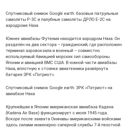
Спутниковый снимок Google earth: базовые патрульные
самолёты Р-3С и палубные самолёты ДРЛО Е-2С на
аэродроме Наха
Южнее авиабазы Футенма находится аэродром Наха. Он
разделён на два сектора – гражданский, где расположен
терминал аэровокзала и военный – совместно
используемый Авиацией морских сил самообороны
Японии и авиацией ВМС США. В южной части авиабазы
Наха, вплотную к стоянке авиатехники развёрнута
батарея ЗРК «Пэтриот».
Спутниковый снимок Google earth: ЗРК «Пэтриот» на
авиабазе Наха
Крупнейшая в Японии американская авиабаза Кадена
(Kadena Air Base) функционирует с июля 1945 года.
Вскоре после захвата Окинавы американскими войсками
здесь силами инженерно-саперной службы 7-й пехотной