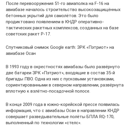
После перевооружения 51-го авиаполка на F-16 на
авиабазе началось строительство высокозащищённых
бетонных укрытий для самолётов. Это было
продиктовано появлением в КНДР оперативно-
тактических ракетных комплексов, созданных на базе
советских ракет Р-17.
Спутниковый снимок Google earth: ЗРК «Пэтриот» на
авиабазе Осан
В 1993 году в окрестностях авиабазы было развёрнуто
две батареи ЗРК «Пэтриот», входящие в состав 35-й
бригады ПВО. Одна из них с пусковыми установками,
сориентированными в северном направлении, развёрнута
вплотную к взлётно-посадочной полосе.
В конце 2009 года в южно-корейской прессе появилась
информация, что с авиабазы Осан в направлении КНДР
совершает разведывательные полёты БПЛА RQ-170,
выполненный по технологии «стелс».