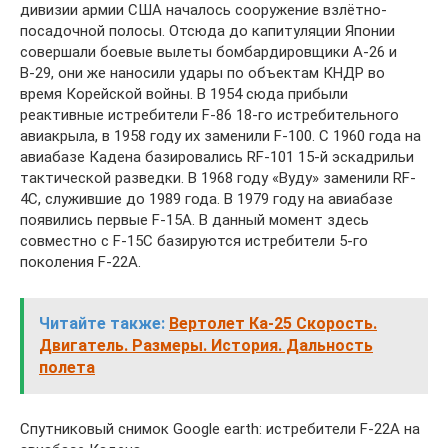
дивизии армии США началось сооружение взлётно-
посадочной полосы. Отсюда до капитуляции Японии
совершали боевые вылеты бомбардировщики А-26 и
В-29, они же наносили удары по объектам КНДР во
время Корейской войны. В 1954 сюда прибыли
реактивные истребители F-86 18-го истребительного
авиакрыла, в 1958 году их заменили F-100. С 1960 года на
авиабазе Кадена базировались RF-101 15-й эскадрильи
тактической разведки. В 1968 году «Вуду» заменили RF-
4C, служившие до 1989 года. В 1979 году на авиабазе
появились первые F-15A. В данный момент здесь
совместно с F-15C базируются истребители 5-го
поколения F-22А.
Читайте также:
Вертолет Ка-25 Скорость.
Двигатель. Размеры. История. Дальность
полета
Спутниковый снимок Google earth: истребители F-22А на