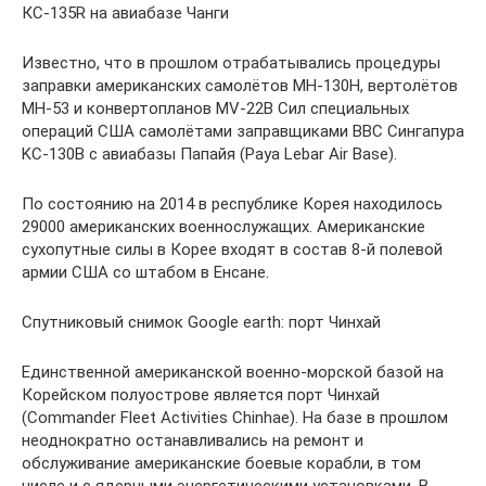
КС-135R на авиабазе Чанги
Известно, что в прошлом отрабатывались процедуры
заправки американских самолётов МН-130Н, вертолётов
МН-53 и конвертопланов MV-22B Сил специальных
операций США самолётами заправщиками ВВС Сингапура
KC-130B с авиабазы Папайя (Paya Lebar Air Base).
По состоянию на 2014 в республике Корея находилось
29000 американских военнослужащих. Американские
сухопутные силы в Корее входят в состав 8-й полевой
армии США со штабом в Енсане.
Спутниковый снимок Google earth: порт Чинхай
Единственной американской военно-морской базой на
Корейском полуострове является порт Чинхай
(Commander Fleet Activities Chinhae). На базе в прошлом
неоднократно останавливались на ремонт и
обслуживание американские боевые корабли, в том
числе и с ядерными энергетическими установками. В