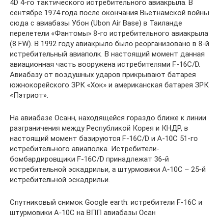
4D 4-го тактического истребительного авиакрыла. В
сентябре 1974 года после окончания Вьетнамской войны
сюда с авиабазы Убон (Ubon Air Base) в Таиланде
перелетели «Фантомы» 8-го истребительного авиакрыла
(8 FW). В 1992 году авиакрыло было реорганизовано в 8-й
истребительный авиаполк. В настоящий момент данная
авиационная часть вооружена истребителями F-16C/D.
Авиабазу от воздушных ударов прикрывают батарея
южнокорейского ЗРК «Хок» и американская батарея ЗРК
«Пэтриот».
На авиабазе Осанн, находящейся гораздо ближе к линии
разграничения между Республикой Корея и КНДР, в
настоящий момент базируются F-16C/D и А-10С 51-го
истребительного авиаполка. Истребители-
бомбардировщики F-16C/D принадлежат 36-й
истребительной эскадрильи, а штурмовики А-10С – 25-й
истребительной эскадрильи.
Спутниковый снимок Google earth: истребители F-16C и
штурмовики А-10С на ВПП авиабазы Осан