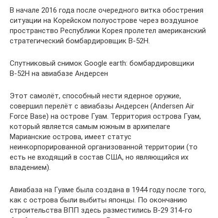
В начале 2016 года после очередного витка обострения
ситуации на Корейском полуострове через воздушное
пространство Республики Корея пролетел американский
стратегический бомбардировщик В-52Н.
Спутниковый снимок Google еarth: бомбардировщики
В-52Н на авиабазе Андерсен
Этот самолёт, способный нести ядерное оружие,
совершил перелёт с авиабазы Андерсен (Andersen Air
Force Base) на острове Гуам. Территория острова Гуам,
который является самым южным в архипелаге
Марианские острова, имеет статус
неинкорпорированной организованной территории (то
есть не входящий в состав США, но являющийся их
владением).
Авиабаза на Гуаме была создана в 1944 году после того,
как с острова были выбиты японцы. По окончанию
строительства ВПП здесь разместились В-29 314-го