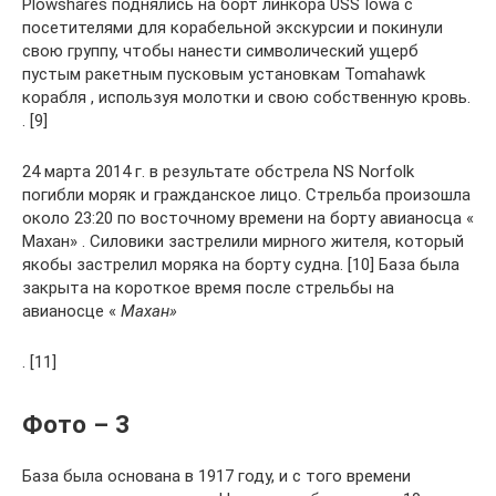
Plowshares поднялись на борт линкора USS Iowa с
посетителями для корабельной экскурсии и покинули
свою группу, чтобы нанести символический ущерб
пустым ракетным пусковым установкам Tomahawk
корабля , используя молотки и свою собственную кровь.
. [9]
24 марта 2014 г. в результате обстрела NS Norfolk
погибли моряк и гражданское лицо. Стрельба произошла
около 23:20 по восточному времени на борту авианосца «
Махан» . Силовики застрелили мирного жителя, который
якобы застрелил моряка на борту судна. [10] База была
закрыта на короткое время после стрельбы на
авианосце «
Махан»
. [11]
Фото – 3
База была основана в 1917 году, и с того времени