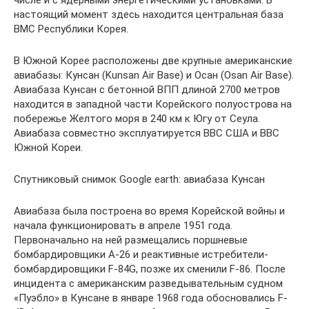
настоящий момент здесь находится центральная база
ВМС Республики Корея.
В Южной Корее расположены две крупные американские
авиабазы: Кунсан (Kunsan Air Base) и Осан (Osan Air Base).
Авиабаза Кунсан с бетонной ВПП длиной 2700 метров
находится в западной части Корейского полуострова на
побережье Желтого моря в 240 км к Югу от Сеула.
Авиабаза совместно эксплуатируется ВВС США и ВВС
Южной Кореи.
Спутниковый снимок Google earth: авиабаза Кунсан
Авиабаза была построена во время Корейской войны и
начала функционировать в апреле 1951 года.
Первоначально на ней размещались поршневые
бомбардировщики А-26 и реактивные истребители-
бомбардировщики F-84G, позже их сменили F-86. После
инцидента с американским разведывательным судном
«Пуэбло» в Кунсане в январе 1968 года обосновались F-