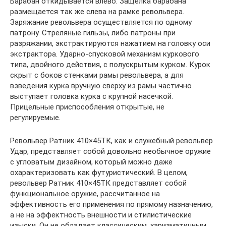
Барабан откидывается влево. Защелка барабана
размещается так же слева на рамке револьвера.
Заряжание револьвера осуществляется по одному
патрону. Стреляные гильзы, либо патроны при
разряжании, экстрактируются нажатием на головку оси
экстрактора. Ударно-спусковой механизм куркового
типа, двойного действия, с полускрытым курком. Курок
скрыт с боков стенками рамы револьвера, а для
взведения курка вручную сверху из рамы частично
выступает головка курка с крупной насечкой.
Прицельные приспособления открытые, не
регулируемые.
Револьвер Ратник 410×45ТК, как и служебный револьвер
Удар, представляет собой довольно необычное оружие
с угловатым дизайном, который можно даже
охарактеризовать как футуристический. В целом,
револьвер Ратник 410×45ТК представляет собой
функциональное оружие, рассчитанное на
эффективность его применения по прямому назначению,
а не на эффектность внешности и стилистические
изыски. Он не обладает классическим, харизматичным,