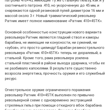
патроны 410×45, имеющие ту же стальную гильзу, как и у
охотничьего патрона .410, но укороченную до 45 мм, и
снаряжаются одной резиновой пулей диаметром 16 мм и
массой около 3 г. Новый травматический револьвер
Ратник имеет полное наименование «Ратник 410×45ТК».
Основной особенностью конструкции нового варианта
револьвера Ратник являются гладкий ствол и каморы
барабана, не имеющие ни конусности, ни сужений, ни
«зубов», это просто цилиндр! Барабан резинострельного
револьвера «Ратник 410×45ТК» теперь не дюралевый, а
стальной. Кроме того, рама револьвера усилена
стальной пластиной в районе выхода ударника, чтобы ее
не разбивало капсюлями. В результате существенно
возросла энергетика, прочность оружия и его служебный
ресурс.
Огнестрельное оружие ограниченного поражения
револьвер Ратник 410×45ТК выполнен по привычно
револьверной схеме с одновременно экстракцией
стреляных гильз при помощи откидного вбок барабана.