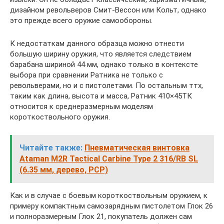
дизайном револьверов Смит-Вессон или Кольт, однако
это прежде всего оружие самообороны.
К недостаткам данного образца можно отнести
большую ширину оружия, что является следствием
барабана шириной 44 мм, однако только в контексте
выбора при сравнении Ратника не только с
револьверами, но и с пистолетами. По остальным ттх,
таким как длина, высота и масса, Ратник 410×45ТК
относится к среднеразмерным моделям
короткоствольного оружия.
Читайте также:
Пневматическая винтовка
Ataman M2R Tactical Carbine Type 2 316/RB SL
(6.35 мм, дерево, PCP)
Как и в случае с боевым короткоствольным оружием, к
примеру компактным самозарядным пистолетом Глок 26
и полноразмерным Глок 21, покупатель должен сам