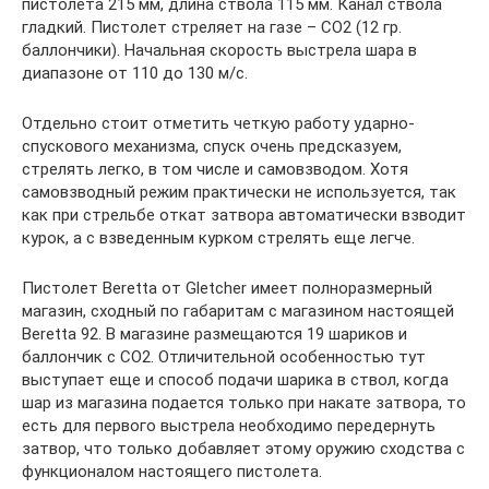
пистолета 215 мм, длина ствола 115 мм. Канал ствола
гладкий. Пистолет стреляет на газе – CO2 (12 гр.
баллончики). Начальная скорость выстрела шара в
диапазоне от 110 до 130 м/с.
Отдельно стоит отметить четкую работу ударно-
спускового механизма, спуск очень предсказуем,
стрелять легко, в том числе и самовзводом. Хотя
самовзводный режим практически не используется, так
как при стрельбе откат затвора автоматически взводит
курок, а с взведенным курком стрелять еще легче.
Пистолет Beretta от Gletcher имеет полноразмерный
магазин, сходный по габаритам с магазином настоящей
Beretta 92. В магазине размещаются 19 шариков и
баллончик с СО2. Отличительной особенностью тут
выступает еще и способ подачи шарика в ствол, когда
шар из магазина подается только при накате затвора, то
есть для первого выстрела необходимо передернуть
затвор, что только добавляет этому оружию сходства с
функционалом настоящего пистолета.