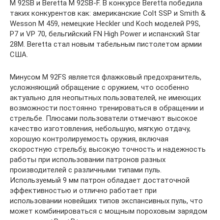
M 92SB и Beretta M 92SB-F. В конкурсе Beretta победила
таких конкурентов как: американские Colt SSP и Smith &
Wesson M 459, немецкие Heckler und Koch моделей P9S,
P7 и VP 70, бельгийский FN High Power и испанский Star
28M. Beretta стал новым табельным пистолетом армии
США.
Минусом M 92FS является флажковый предохранитель,
усложняющий обращение с оружием, что особенно
актуально для неопытных пользователей, не имеющих
возможности постоянно тренироваться в обращении и
стрельбе. Плюсами пользователи отмечают высокое
качество изготовления, небольшую, мягкую отдачу,
хорошую контролируемость оружия, включая
скоростную стрельбу, высокую точность и надежность
работы при использовании патронов разных
производителей с различными типами пуль.
Используемый 9 мм патрон обладает достаточной
эффективностью и отлично работает при
использовании новейших типов экспансивных пуль, что
может комбинироваться с мощным пороховым зарядом