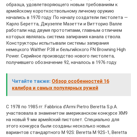
образца, удовлетворяющего новым требованиям к
армейскому короткоствольному личному оружию
начались в 1970 году. По началу создатели пистолета —
Карло Беретта, Джузеппе Мазетти и Витторио Валле
работали над двумя прототипами, главным отличием
которых являлась система запирания канала ствола.
Конструкторы испытывали системы запирания
немецкого Walther P.38 и бельгийского FN Browning High
Power. Серийное производство нового пистолета,
получившего обозначение 92, началось в 1976 году.
Читайте также:
Обзор особенностей 16
калибра и самых популярных ружей
С 1978 по 1985 гг. Fabbrica d’Armi Pietro Beretta S.p.A.
участвовала в знаменитом американском конкурсе XM9
на новый 9 мм армейский пистолет. Специально для
этого конкурса были созданы несколько новых
вариантов стандартного M 92S: Beretta M 92S-1, Beretta