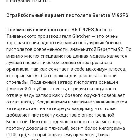
в патронах +P и +P+.
Страйкбольный вариант пистолета Beretta M 92FS
Пневматический пистолет BRT 92FS Auto
от
Тайваньского производителя Gletcher
—
это очень
хорошая копия одного из самых популярных боевых
пистолетов современности, знаменитой Беретты 92. По
мнению многих специалистов данная модель является
лучшей пневматической копией огнестрельного
оригинала, так как сочетает в себе максимум плюсов,
которые могут быть важны для развлекательной
стрельбы. Подвижный затвор пистолета оснащен
функцией блоубэк, то есть, стреляя вы ощущаете
отдачу, ведь затвор как у боевого оружия совершает
откат назад. Когда шарики в магазине заканчиваются,
затвор встает на затворную задержку, что тоже
добавляет пистолету сходства с огнестрельной
Береттой. Пистолет сделан полностью из металла,
поэтому довольно тяжелый, весит более килограмма
(1100 гр.), что прибавляет ему прелести. Длина