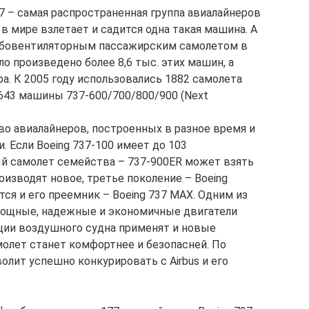
7 – самая распространенная группа авиалайнеров
 мире взлетает и садится одна такая машина. А
рбовентиляторным пассажирским самолетом в
ло произведено более 8,6 тыс. этих машин, а
а. К 2005 году использовались 1882 самолета
 1643 машины 737-600/700/800/900 (Next
о авиалайнеров, построенных в разное время и
Если Boeing 737-100 имеет до 103
й самолет семейства – 737-900ER может взять
оизводят новое, третье поколение – Boeing
ится и его преемник – Boeing 737 MAX. Одним из
мощные, надежные и экономичные двигатели
укции воздушного судна применят и новые
олет станет комфортнее и безопасней. По
олит успешно конкурировать с Airbus и его