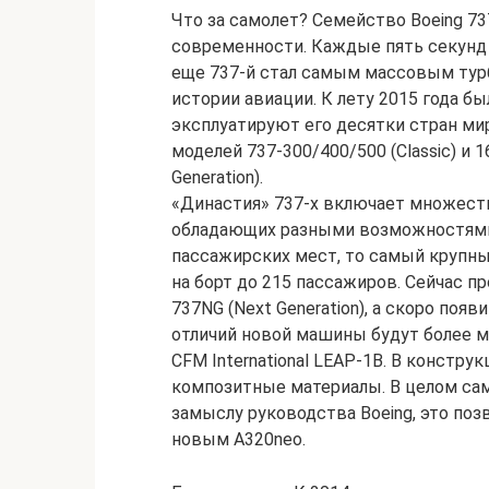
Что за самолет? Семейство Boeing 73
современности. Каждые пять секунд в
еще 737-й стал самым массовым ту
истории авиации. К лету 2015 года бы
эксплуатируют его десятки стран мир
моделей 737-300/400/500 (Classic) и
Generation).
«Династия» 737-х включает множеств
обладающих разными возможностями. 
пассажирских мест, то самый крупны
на борт до 215 пассажиров. Сейчас пр
737NG (Next Generation), а скоро появ
отличий новой машины будут более 
CFM International LEAP-1B. В констр
композитные материалы. В целом сам
замыслу руководства Boeing, это позв
новым A320neo.