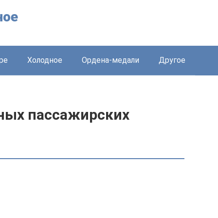
ное
ре
Холодное
Ордена-медали
Другое
ных пассажирских