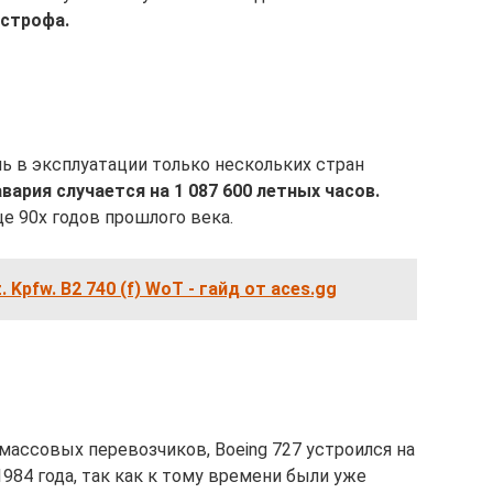
астрофа.
ь в эксплуатации только нескольких стран
авария случается на 1 087 600 летных часов.
е 90х годов прошлого века.
 Kpfw. B2 740 (f) WoT - гайд от aces.gg
ассовых перевозчиков, Boeing 727 устроился на
984 года, так как к тому времени были уже