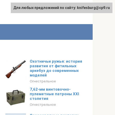
Для любых предложений по сайту: knifesburg@cp9.ru
Охотничьи ружья: история
развития от фитильных
аркебуз до современных
моделей
Огнестрельное
7,62-мм винтовочно-
пулеметные патроны XXI
столетия
Огнестрельное