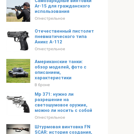
Самозарядные винтовки
Ar-15 для гражданского
использования
Огнестрельное
Отечественный пистолет
пневматического типа
Аникс А-112
Огнестрельное
Американские танки:
обзор моделей, фото с
описанием,
характеристики
В броне
Мр 371: нужно ли
разрешение на
светошумовое оружие,
можно ли носить с собой
Огнестрельное
Штурмовая винтовка FN
SCAR: история создания,