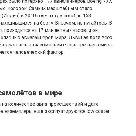
фах было потеряно 177 авиалайнеров Boeing 737,
тыс. человек. Самым масштабным стало
(Индия) в 2010 году: тогда погибло 158
аходившихся на борту. Впрочем, не пугайтесь. В
а приходится на 17 млн летных часов, и он
зопасных авиалайнеров мира. Львиная доля всех
а бюджетные авиакомпании стран третьего мира,
яется человеческий фактор.
самолётов в мире
на количестве авиа происшествий и дате
ие экземпляры еще эксплуатируются low coster