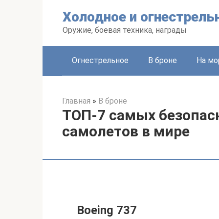
Перейти
Холодное и огнестрель
к
контенту
Оружие, боевая техника, награды
Огнестрельное
В броне
На мо
Главная
»
В броне
ТОП-7 самых безопас
самолетов в мире
Boeing 737